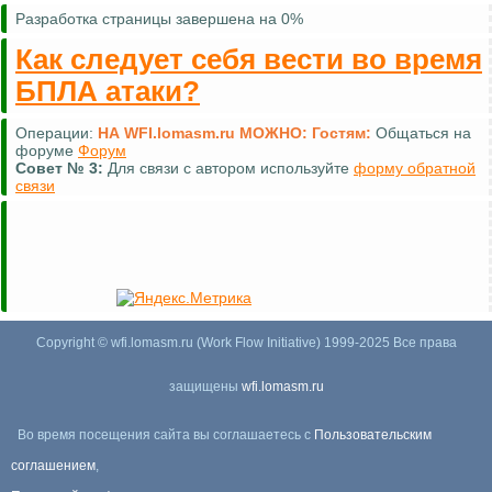
Разработка страницы завершена на 0%
Как следует себя вести во время
БПЛА атаки?
Операции:
НА WFI.lomasm.ru МОЖНО:
Гостям:
Общаться на
форуме
Форум
Совет №
3:
Для связи с автором используйте
форму обратной
связи
Copyright © wfi.lomasm.ru (Work Flow Initiative) 1999-2025 Все права
защищены
wfi.lomasm.ru
Во время посещения сайта вы соглашаетесь с
Пользовательским
соглашением
,