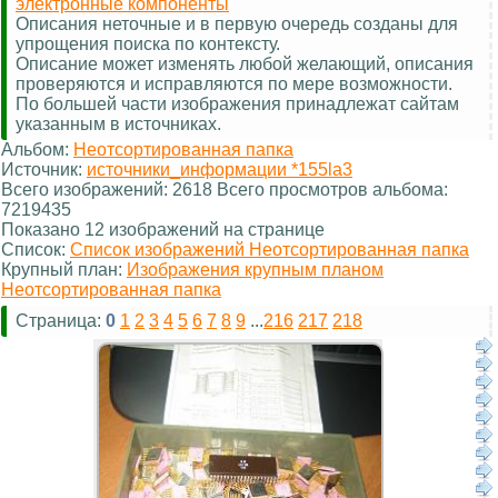
электронные компоненты
Описания неточные и в первую очередь созданы для
упрощения поиска по контексту.
Описание может изменять любой желающий, описания
проверяются и исправляются по мере возможности.
По большей части изображения принадлежат сайтам
указанным в источниках.
Альбом:
Неотсортированная папка
Источник:
источники_информации *155la3
Всего изображений: 2618 Всего просмотров альбома:
7219435
Показано 12 изображений на странице
Список:
Список изображений Неотсортированная папка
Крупный план:
Изображения крупным планом
Неотсортированная папка
Страница:
0
1
2
3
4
5
6
7
8
9
...
216
217
218