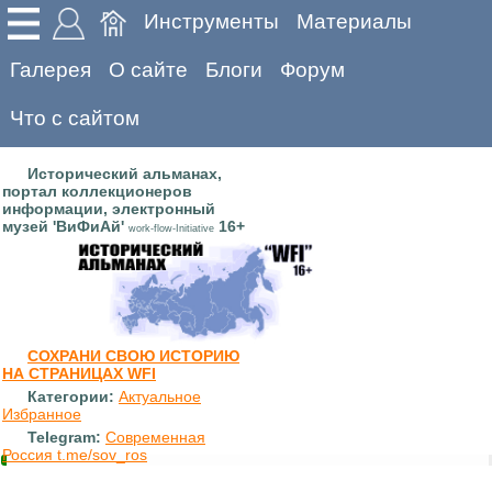
Инструменты
Материалы
Галерея
О сайте
Блоги
Форум
Что с сайтом
Исторический альманах,
портал коллекционеров
информации, электронный
музей 'ВиФиАй'
16+
work-flow-Initiative
СОХРАНИ СВОЮ ИСТОРИЮ
НА СТРАНИЦАХ WFI
Категории:
Актуальное
Избранное
Telegram:
Современная
Россия t.me/sov_ros