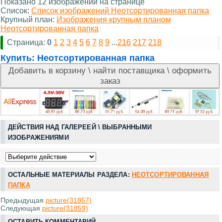
Показано 12 изображений на странице
Список:
Список изображений Неотсортированная папка
Крупный план:
Изображения крупным планом
Неотсортированная папка
Страница:
0
1
2
3
4
5
6
7
8
9
...
216
217
218
Купить:
Неотсортированная папка
ДЕЙСТВИЯ НАД ГАЛЕРЕЕЙ \ ВЫБРАННЫМИ
ИЗОБРАЖЕНИЯМИ
ОСТАЛЬНЫЕ МАТЕРИАЛЫ РАЗДЕЛА:
НЕОТСОРТИРОВАННАЯ
ПАПКА
Предыдущая
picture(31857)
Следующая
picture(31859)
ОСТАВИТЬ КОММЕНТАРИЙ