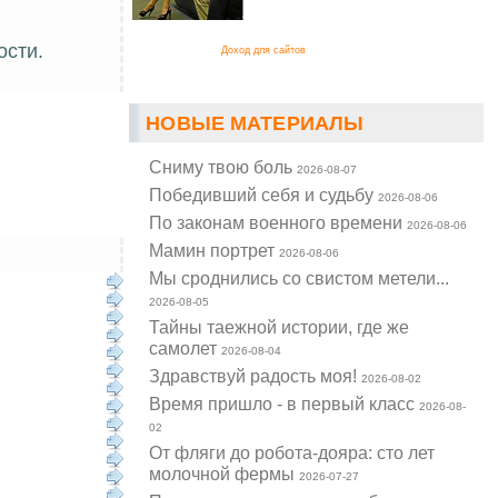
ости.
Доход для сайтов
НОВЫЕ МАТЕРИАЛЫ
Cниму твою боль
2026-08-07
Победивший себя и судьбу
2026-08-06
По законам военного времени
2026-08-06
Мамин портрет
2026-08-06
Мы сроднились со свистом метели...
2026-08-05
Тайны таежной истории, где же
самолет
2026-08-04
Здравствуй радость моя!
2026-08-02
Время пришло - в первый класс
2026-08-
02
От фляги до робота-дояра: сто лет
молочной фермы
2026-07-27