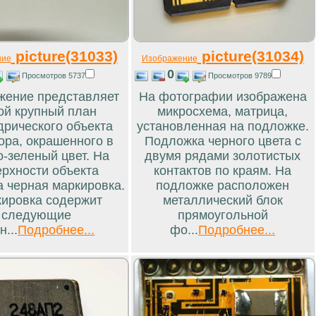
picture(31033)
picture(31034)
ние
Изображение
0
Просмотров 5737
Просмотров 9789
жение представляет
На фотографии изображена
ой крупный план
микросхема, матрица,
рического объекта
установленная на подложке.
ора, окрашенного в
Подложка черного цвета с
о-зеленый цвет. На
двумя рядами золотистых
ерхности объекта
контактов по краям. На
а черная маркировка.
подложке расположен
ировка содержит
металлический блок
следующие
прямоугольной
н...
Подробнее...
фо...
Подробнее...