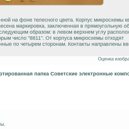
ной на фоне телесного цвета. Корпус микросхемы к
анесена маркировка, заключенная в прямоугольную об
 следующим образом: в левом верхнем углу располо
орым число "8811". От корпуса микросхемы отходят
нные по четырем сторонам. Контакты направлены вве
Оценка изобр
ртированная папка Советские электронные комп
ты.