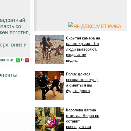
вадратный,
ласть со
жен логотип,
Скрытая камера на
пляже Крыма: Что
рх, вниз и
люди вытворяют,
когда их не
ажения
0
видят...
Ролик длится
оненты
несколько секунд,
а смеяться вы
будете долго
Королева вагона
отожгла! Видео не
оставит
равнодушным