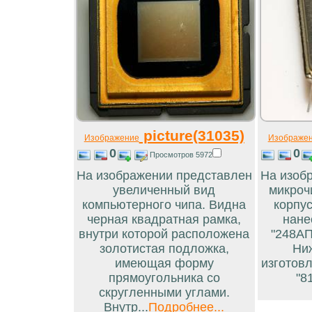
picture(31035)
Изображение
Изображе
0
0
Просмотров 5972
На изображении представлен
На изоб
увеличенный вид
микроч
компьютерного чипа. Видна
корпус
черная квадратная рамка,
нане
внутри которой расположена
"248АП
золотистая подложка,
Ни
имеющая форму
изготовл
прямоугольника со
"81
скругленными углами.
Внутр...
Подробнее...