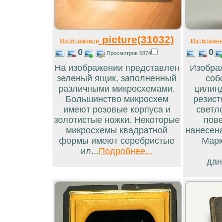
picture(31032)
Изображение
Изображе
0
0
Просмотров 5874
На изображении представлен
Изобра
зеленый ящик, заполненный
соб
различными микросхемами.
цилинд
Большинство микросхем
резист
имеют розовые корпуса и
светл
золотистые ножки. Некоторые
пов
микросхемы квадратной
нанесен
формы имеют серебристые
Марк
ил...
Подробнее...
дан