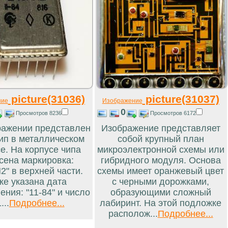
picture(31036)
picture(31037)
ние
Изображение
0
Просмотров 8236
Просмотров 6172
ражении представлен
Изображение представляет
ип в металлическом
собой крупный план
е. На корпусе чипа
микроэлектронной схемы или
сена маркировка:
гибридного модуля. Основа
2" в верхней части.
схемы имеет оранжевый цвет
же указана дата
с черными дорожками,
ения: "11-84" и число
образующими сложный
...
Подробнее...
лабиринт. На этой подложке
располож...
Подробнее...