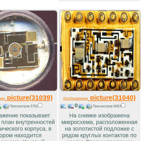
picture(31039)
picture(31040)
ние
Изображение
0
Просмотров 5781
Просмотров 6063
ажение показывает
На снимке изображена
 план внутренностей
микросхема, расположенная
ического корпуса, в
на золотистой подложке с
ором находится
рядом круглых контактов по