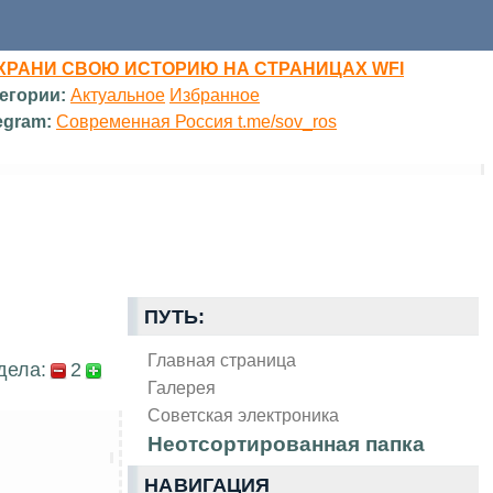
ХРАНИ СВОЮ ИСТОРИЮ НА СТРАНИЦАХ WFI
егории:
Актуальное
Избранное
egram:
Современная Россия t.me/sov_ros
ПУТЬ:
Главная страница
дела:
2
Галерея
Советская электроника
Неотсортированная папка
НАВИГАЦИЯ