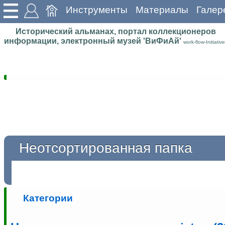
Инструменты
Материалы
Галер
Исторический альманах, портал коллекционеров
информации, электронный музей 'ВиФиАй'
work-flow-Initiative
Неотсортированная папка
Категории