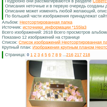
Подробно они рассматирваются в разделе
Советс
Описания неточные и в первую очередь созданы д
Описание может изменять любой желающий, опис
По большей части изображения принадлежат сайт
Альбом:
Неотсортированная папка
Источник:
источники_информации *155la3
Всего изображений: 2618 Всего просмотров альбом
Показано 12 изображений на странице
Список:
Список изображений Неотсортированная п
Крупный план:
Изображения крупным планом Неотс
Страница:
0
1
2
3
4
5
6
7
8
9
...
216
217
218