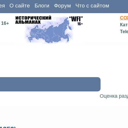
ея
О сайте
Блоги
Форум
Что с сайтом
СО
16+
Кат
Tel
Оценка раз