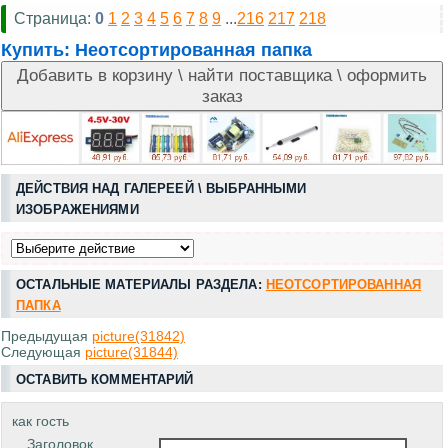
Страница:
0
1
2
3
4
5
6
7
8
9
...
216
217
218
Купить:
Неотсортированная папка
ДЕЙСТВИЯ НАД ГАЛЕРЕЕЙ \ ВЫБРАННЫМИ
ИЗОБРАЖЕНИЯМИ
ОСТАЛЬНЫЕ МАТЕРИАЛЫ РАЗДЕЛА:
НЕОТСОРТИРОВАННАЯ
ПАПКА
Предыдущая
picture(31842)
Следующая
picture(31844)
ОСТАВИТЬ КОММЕНТАРИЙ
как гость
Заголовок