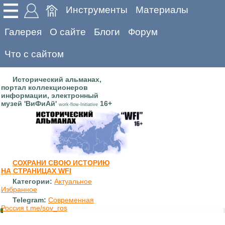
Инструменты
Материалы
Галерея
О сайте
Блоги
Форум
Что с сайтом
Исторический альманах,
портал коллекционеров
информации, электронный
музей 'ВиФиАй'
16+
work-flow-Initiative
СОХРАНИ СВОЮ ИСТОРИЮ
НА СТРАНИЦАХ WFI
Категории:
Актуальное
Избранное
Telegram:
Современная
Россия t.me/sov_ros