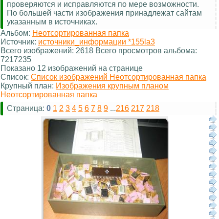
проверяются и исправляются по мере возможности.
По большей части изображения принадлежат сайтам
указанным в источниках.
Альбом:
Неотсортированная папка
Источник:
источники_информации *155la3
Всего изображений: 2618 Всего просмотров альбома:
7217235
Показано 12 изображений на странице
Список:
Список изображений Неотсортированная папка
Крупный план:
Изображения крупным планом
Неотсортированная папка
Страница:
0
1
2
3
4
5
6
7
8
9
...
216
217
218