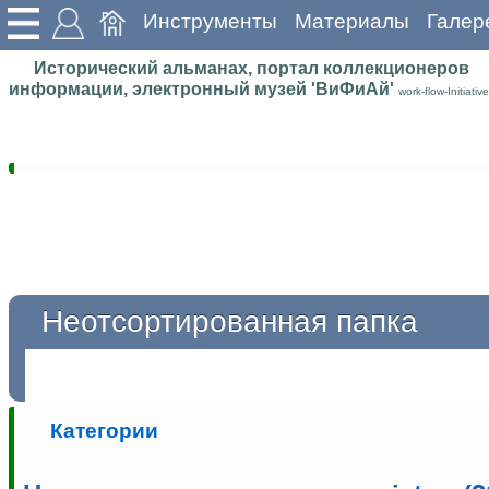
Инструменты
Материалы
Галер
Исторический альманах, портал коллекционеров
информации, электронный музей 'ВиФиАй'
work-flow-Initiative
Неотсортированная папка
Категории