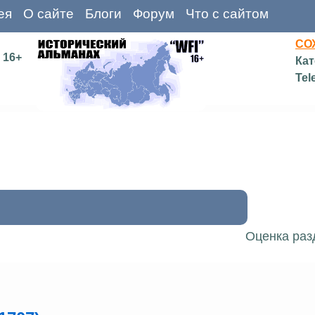
ея
О сайте
Блоги
Форум
Что с сайтом
СО
16+
Кат
Tel
Оценка раз