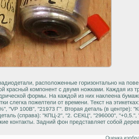
адиодетали, расположенные горизонтально на пове
й красный компонент с двумя ножками. Каждая из т
дрической формы. На каждой из них наклеена бумаж
ки слегка пожелтели от времени. Текст на этикетках
%", "VP 100B", "21973 Г". Вторая деталь (в центре): "К
деталь (справа): "КПЦ-2", "2. СЕКЦ", "296000", "+0,5.",
ские контакты. Задний фон представляет собой дере
Оценка изобр