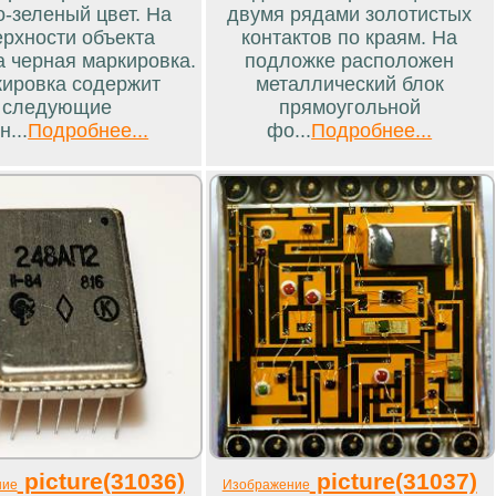
о-зеленый цвет. На
двумя рядами золотистых
ерхности объекта
контактов по краям. На
а черная маркировка.
подложке расположен
ировка содержит
металлический блок
следующие
прямоугольной
н...
Подробнее...
фо...
Подробнее...
picture(31036)
picture(31037)
ние
Изображение