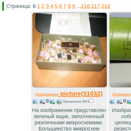
Страница:
0
1
2
3
4
5
6
7
8
9
...
216
217
218
picture(31032)
Изображение
Изображе
0
0
Просмотров 5874
На изображении представлен
Изобра
зеленый ящик, заполненный
соб
различными микросхемами.
цилинд
Большинство микросхем
резист