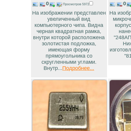
0
0
Просмотров 5972
На изображении представлен
На изоб
увеличенный вид
микроч
компьютерного чипа. Видна
корпус
черная квадратная рамка,
нане
внутри которой расположена
"248АП
золотистая подложка,
Ни
имеющая форму
изготовл
прямоугольника со
"81
скругленными углами.
Внутр...
Подробнее...