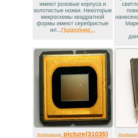
имеют розовые корпуса и
светл
золотистые ножки. Некоторые
пов
микросхемы квадратной
нанесен
формы имеют серебристые
Марк
ил...
Подробнее...
дан
picture(31035)
Изображение
Изображе