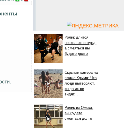
оненты
Ролик длится
несколько секунд,
а смеяться вы
будете долго
Скрытая камера на
пляже Крыма: Что
ости.
люди вытворяют,
когда их не
видят...
Ролик из Омска:
вы будете
смеяться долго