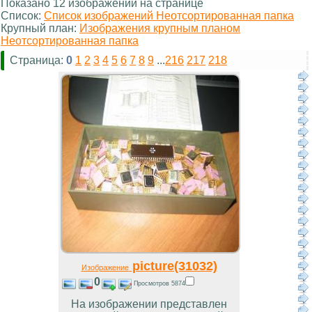
Показано 12 изображений на странице
Список:
Список изображений Неотсортированная папка
Крупный план:
Изображения крупным планом
Неотсортированная папка
Страница:
0
1
2
3
4
5
6
7
8
9
...
216
217
218
picture(31032)
Изображение
0
Просмотров 5874
На изображении представлен