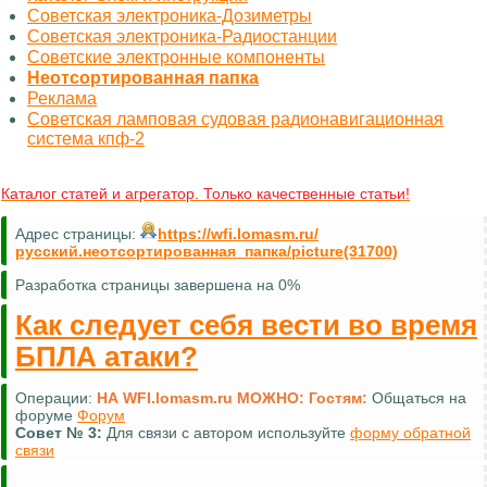
Советская электроника-Дозиметры
Советская электроника-Радиостанции
Советские электронные компоненты
Неотсортированная папка
Реклама
Советская ламповая судовая радионавигационная
система кпф-2
Каталог статей и агрегатор. Только качественные статьи!
Адрес страницы:
https://wfi.lomasm.ru/
русский.неотсортированная_папка/picture(31700)
Разработка страницы завершена на 0%
Как следует себя вести во время
БПЛА атаки?
Операции:
НА WFI.lomasm.ru МОЖНО:
Гостям:
Общаться на
форуме
Форум
Совет №
3:
Для связи с автором используйте
форму обратной
связи