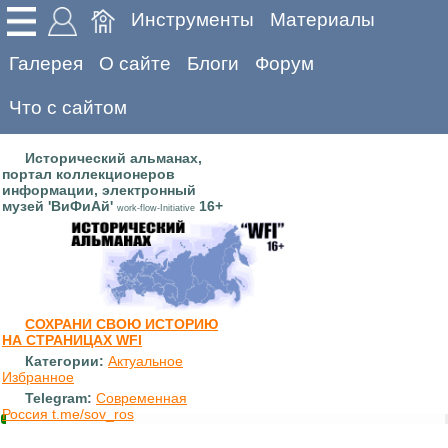
Инструменты
Материалы
Галерея
О сайте
Блоги
Форум
Что с сайтом
Исторический альманах,
портал коллекционеров
информации, электронный
музей 'ВиФиАй'
16+
work-flow-Initiative
СОХРАНИ СВОЮ ИСТОРИЮ
НА СТРАНИЦАХ WFI
Категории:
Актуальное
Избранное
Telegram:
Современная
Россия t.me/sov_ros