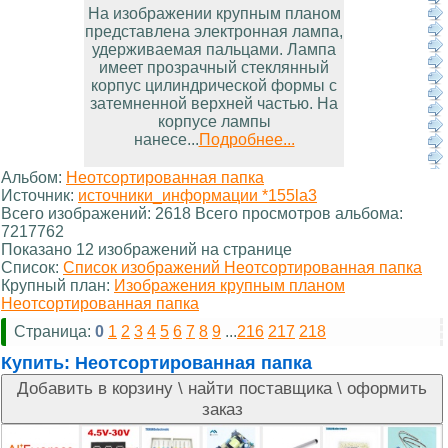
На изображении крупным планом
представлена электронная лампа,
удерживаемая пальцами. Лампа
имеет прозрачный стеклянный
корпус цилиндрической формы с
затемненной верхней частью. На
корпусе лампы
нанесе...
Подробнее...
Альбом:
Неотсортированная папка
Источник:
источники_информации *155la3
Всего изображений: 2618 Всего просмотров альбома:
7217762
Показано 12 изображений на странице
Список:
Список изображений Неотсортированная папка
Крупный план:
Изображения крупным планом
Неотсортированная папка
Страница:
0
1
2
3
4
5
6
7
8
9
...
216
217
218
Купить:
Неотсортированная папка