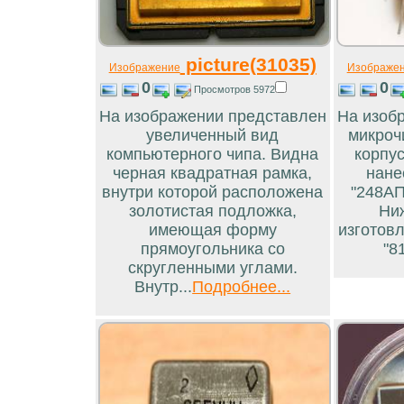
picture(31035)
Изображение
Изображе
0
0
Просмотров 5972
На изображении представлен
На изоб
увеличенный вид
микроч
компьютерного чипа. Видна
корпус
черная квадратная рамка,
нане
внутри которой расположена
"248АП
золотистая подложка,
Ни
имеющая форму
изготовл
прямоугольника со
"81
скругленными углами.
Внутр...
Подробнее...