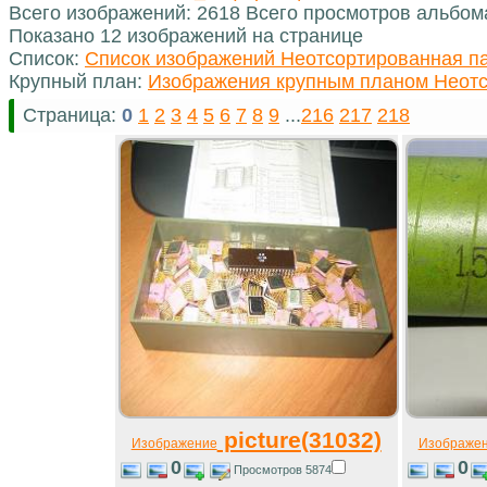
Всего изображений: 2618 Всего просмотров альбом
Показано 12 изображений на странице
Список:
Список изображений Неотсортированная п
Крупный план:
Изображения крупным планом Неотс
Страница:
0
1
2
3
4
5
6
7
8
9
...
216
217
218
picture(31032)
Изображение
Изображе
0
0
Просмотров 5874