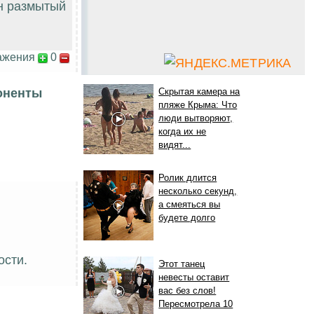
ен размытый
ажения
0
Скрытая камера на
оненты
пляже Крыма: Что
люди вытворяют,
когда их не
видят...
Ролик длится
несколько секунд,
а смеяться вы
будете долго
ости.
Этот танец
невесты оставит
вас без слов!
Пересмотрела 10