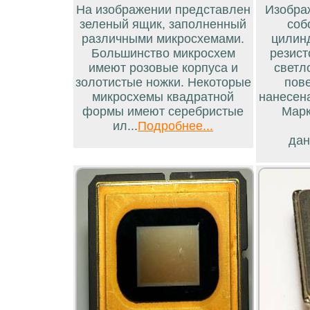
На изображении представлен
Изобра
зеленый ящик, заполненный
соб
различными микросхемами.
цилинд
Большинство микросхем
резист
имеют розовые корпуса и
светл
золотистые ножки. Некоторые
пов
микросхемы квадратной
нанесен
формы имеют серебристые
Марк
ил...
Подробнее...
дан