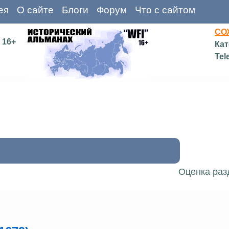
ея
О сайте
Блоги
Форум
Что с сайтом
СО
16+
Кат
Tel
Оценка раз