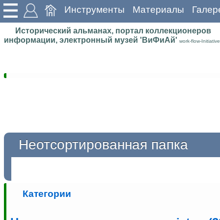
Инструменты
Материалы
Галер
Исторический альманах, портал коллекционеров
информации, электронный музей 'ВиФиАй'
work-flow-Initiative
Неотсортированная папка
Категории