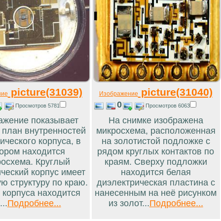
picture(31039)
picture(31040)
ние
Изображение
0
Просмотров 5781
Просмотров 6063
ажение показывает
На снимке изображена
 план внутренностей
микросхема, расположенная
ического корпуса, в
на золотистой подложке с
ором находится
рядом круглых контактов по
осхема. Круглый
краям. Сверху подложки
ческий корпус имеет
находится белая
ю структуру по краю.
диэлектрическая пластина с
 корпуса находится
нанесенным на неё рисунком
...
Подробнее...
из золот...
Подробнее...