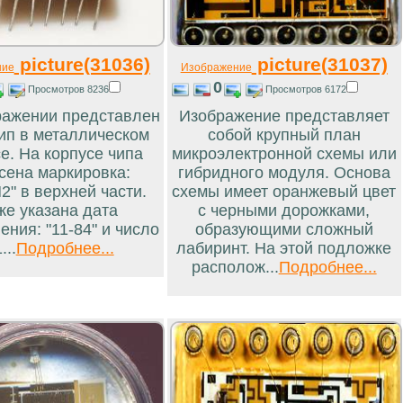
picture(31036)
picture(31037)
ние
Изображение
0
Просмотров 8236
Просмотров 6172
ражении представлен
Изображение представляет
ип в металлическом
собой крупный план
е. На корпусе чипа
микроэлектронной схемы или
сена маркировка:
гибридного модуля. Основа
2" в верхней части.
схемы имеет оранжевый цвет
же указана дата
с черными дорожками,
ения: "11-84" и число
образующими сложный
...
Подробнее...
лабиринт. На этой подложке
располож...
Подробнее...