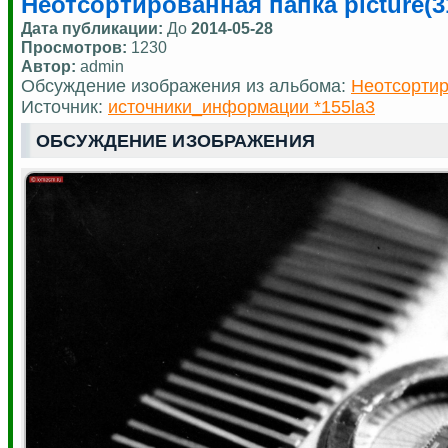
Неотсортированная папка picture(3
Дата публикации:
До
2014-05-28
Просмотров:
1230
Автор:
admin
Обсуждение изображения из альбома:
Неотсортир
Источник:
источники_информации *155la3
ОБСУЖДЕНИЕ ИЗОБРАЖЕНИЯ