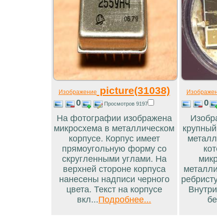
picture(31038)
Изображение
Изображе
0
0
Просмотров 9197
На фотографии изображена
Изобр
микросхема в металлическом
крупный
корпусе. Корпус имеет
металл
прямоугольную форму со
кот
скругленными углами. На
микр
верхней стороне корпуса
металли
нанесены надписи черного
ребристу
цвета. Текст на корпусе
Внутри
вкл...
Подробнее...
бе