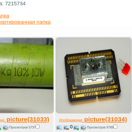
а: 7215734
апка
ортированная папка
picture(31033)
picture(31034)
ние
Изображение
0
Просмотров 5737
Просмотров 9789