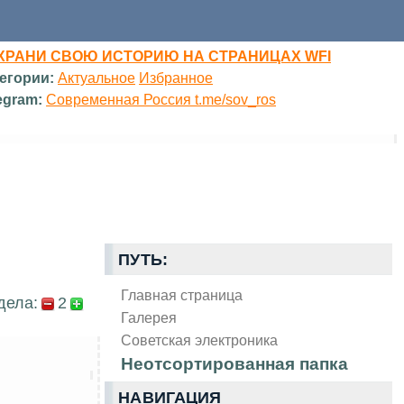
ХРАНИ СВОЮ ИСТОРИЮ НА СТРАНИЦАХ WFI
егории:
Актуальное
Избранное
egram:
Современная Россия t.me/sov_ros
ПУТЬ:
Главная страница
дела:
2
Галерея
Советская электроника
Неотсортированная папка
НАВИГАЦИЯ