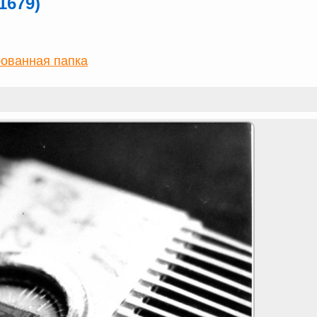
1679)
ованная папка