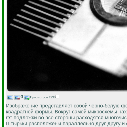
0
Просмотров 1230
Изображение представляет собой чёрно-белую ф
квадратной формы. Вокруг самой микросхемы нахо
От подложки во все стороны расходятся многочи
Штырьки расположены параллельно друг другу и 