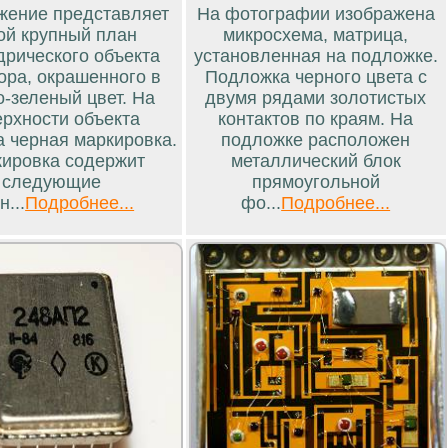
жение представляет
На фотографии изображена
ой крупный план
микросхема, матрица,
рического объекта
установленная на подложке.
ора, окрашенного в
Подложка черного цвета с
о-зеленый цвет. На
двумя рядами золотистых
ерхности объекта
контактов по краям. На
а черная маркировка.
подложке расположен
ировка содержит
металлический блок
следующие
прямоугольной
н...
Подробнее...
фо...
Подробнее...