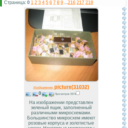
Страница:
0
1
2
3
4
5
6
7
8
9
...
216
217
218
picture(31032)
Изображение
0
Просмотров 5874
На изображении представлен
зеленый ящик, заполненный
различными микросхемами.
Большинство микросхем имеют
розовые корпуса и золотистые