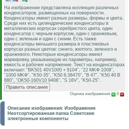
На изображении представлена коллекция различных
конденсаторов, размещенных на поверхности.
Конденсаторы имеют разные размеры, формы и цвета.
Среди них есть цилиндрические конденсаторы в
металлических корпусах серебристого цвета, один
конденсатор с черным корпусом, один с оранжевым,
один с зеленым и один с синим. Есть также
конденсаторы меньшего размера в пластиковых
корпусах разных цветов: синего, желтого, зеленого и
оранжевого. Некоторые конденсаторы имеют
маркировку, указывающую их параметры, например,
емкость и рабочее напряжение. Текст на конденсаторах
включает: "BK501 40V1000 + 9104", "22 MKФ 1008",
"1000 MKФ", "K50-35", "K50 6.38470", "B 47", "K50 40 B
880", "OK50-160V10 9406", "S 16V", "K50-25".
Оценка изображения
0
Описание изображения:
Изображение
Неотсортированная папка Советские
электронные компоненты