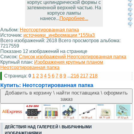
корпус цилиндрической формы с
затемненной верхней частью. На
корпусе лампы
нанесе...
Подробнее...
Альбом:
Неотсортированная папка
Источник:
источники_информации *155la3
Всего изображений: 2618 Всего просмотров альбома:
7217559
Показано 12 изображений на странице
Список:
Список изображений Неотсортированная папка
Крупный план:
Изображения крупным планом
Неотсортированная папка
Страница:
0
1
2
3
4
5
6
7
8
9
...
216
217
218
Купить:
Неотсортированная папка
ДЕЙСТВИЯ НАД ГАЛЕРЕЕЙ \ ВЫБРАННЫМИ
ИЗОБРАЖЕНИЯМИ