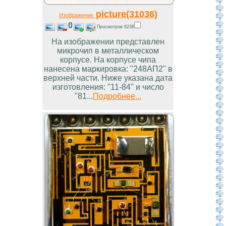
picture(31036)
Изображение
0
Просмотров 8236
На изображении представлен
микрочип в металлическом
корпусе. На корпусе чипа
нанесена маркировка: "248АП2" в
верхней части. Ниже указана дата
изготовления: "11-84" и число
"81...
Подробнее...