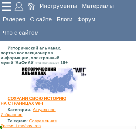
Инструменты
Материалы
Галерея
О сайте
Блоги
Форум
Что с сайтом
Исторический альманах,
портал коллекционеров
информации, электронный
музей 'ВиФиАй'
16+
work-flow-Initiative
СОХРАНИ СВОЮ ИСТОРИЮ
НА СТРАНИЦАХ WFI
Категории:
Актуальное
Избранное
Telegram:
Современная
Россия t.me/sov_ros