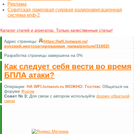
Реклама
Советская ламповая судовая радионавигационная
система кпф-2
Каталог статей и агрегатор. Только качественные статьи!
Адрес страницы:
https://wfi.lomasm.ru/
русский.неотсортированная_папка/picture(31602)
Разработка страницы завершена на 0%
Как следует себя вести во время
БПЛА атаки?
Операции:
НА WFI.lomasm.ru МОЖНО:
Гостям:
Общаться на
форуме
Форум
Совет №
3:
Для связи с автором используйте
форму обратной
связи