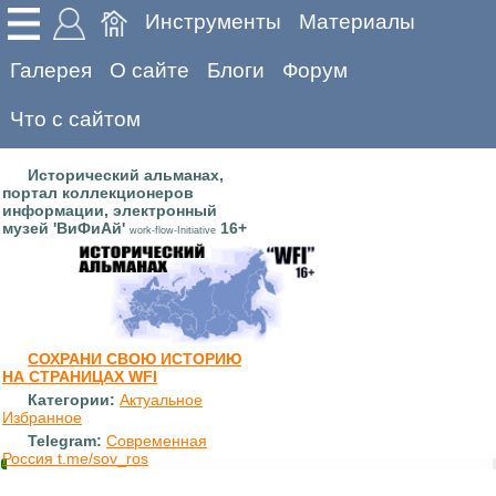
Инструменты
Материалы
Галерея
О сайте
Блоги
Форум
Что с сайтом
Исторический альманах,
портал коллекционеров
информации, электронный
музей 'ВиФиАй'
16+
work-flow-Initiative
СОХРАНИ СВОЮ ИСТОРИЮ
НА СТРАНИЦАХ WFI
Категории:
Актуальное
Избранное
Telegram:
Современная
Россия t.me/sov_ros