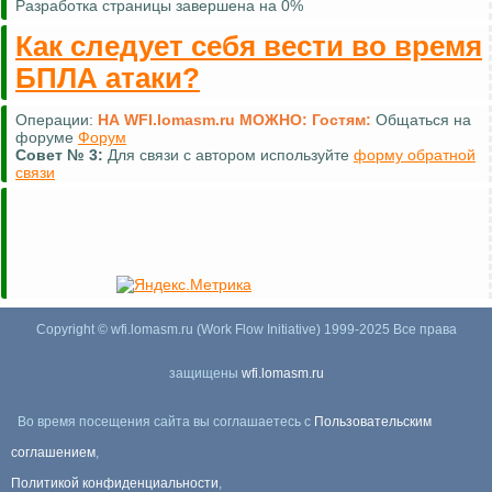
Разработка страницы завершена на 0%
Как следует себя вести во время
БПЛА атаки?
Операции:
НА WFI.lomasm.ru МОЖНО:
Гостям:
Общаться на
форуме
Форум
Совет №
3:
Для связи с автором используйте
форму обратной
связи
Copyright © wfi.lomasm.ru (Work Flow Initiative) 1999-2025 Все права
защищены
wfi.lomasm.ru
Во время посещения сайта вы соглашаетесь с
Пользовательским
соглашением
,
Политикой конфиденциальности
,