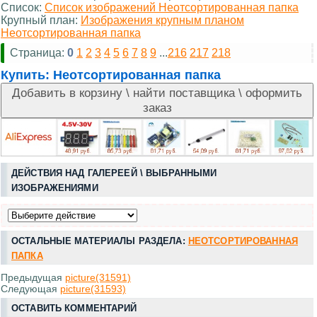
Список:
Список изображений Неотсортированная папка
Крупный план:
Изображения крупным планом
Неотсортированная папка
Страница:
0
1
2
3
4
5
6
7
8
9
...
216
217
218
Купить:
Неотсортированная папка
ДЕЙСТВИЯ НАД ГАЛЕРЕЕЙ \ ВЫБРАННЫМИ
ИЗОБРАЖЕНИЯМИ
ОСТАЛЬНЫЕ МАТЕРИАЛЫ РАЗДЕЛА:
НЕОТСОРТИРОВАННАЯ
ПАПКА
Предыдущая
picture(31591)
Следующая
picture(31593)
ОСТАВИТЬ КОММЕНТАРИЙ