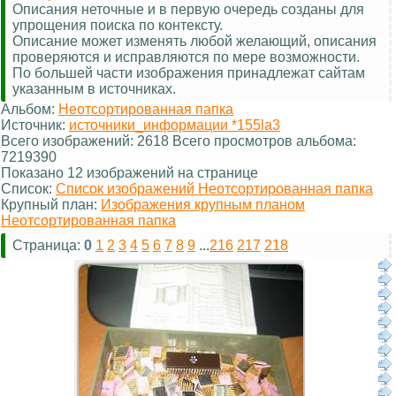
Описания неточные и в первую очередь созданы для
упрощения поиска по контексту.
Описание может изменять любой желающий, описания
проверяются и исправляются по мере возможности.
По большей части изображения принадлежат сайтам
указанным в источниках.
Альбом:
Неотсортированная папка
Источник:
источники_информации *155la3
Всего изображений: 2618 Всего просмотров альбома:
7219390
Показано 12 изображений на странице
Список:
Список изображений Неотсортированная папка
Крупный план:
Изображения крупным планом
Неотсортированная папка
Страница:
0
1
2
3
4
5
6
7
8
9
...
216
217
218