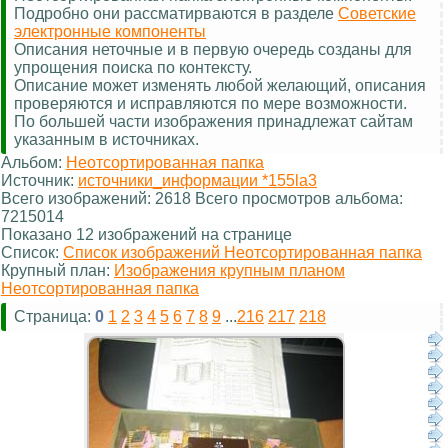
Подробно они рассматирваются в разделе
Советские
электронные компоненты
Описания неточные и в первую очередь созданы для
упрощения поиска по контексту.
Описание может изменять любой желающий, описания
проверяются и исправляются по мере возможности.
По большей части изображения принадлежат сайтам
указанным в источниках.
Альбом:
Неотсортированная папка
Источник:
источники_информации *155la3
Всего изображений: 2618 Всего просмотров альбома:
7215014
Показано 12 изображений на странице
Список:
Список изображений Неотсортированная папка
Крупный план:
Изображения крупным планом
Неотсортированная папка
Страница:
0
1
2
3
4
5
6
7
8
9
...
216
217
218