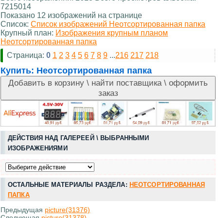
7215014
Показано 12 изображений на странице
Список:
Список изображений Неотсортированная папка
Крупный план:
Изображения крупным планом
Неотсортированная папка
Страница:
0
1
2
3
4
5
6
7
8
9
...
216
217
218
Купить:
Неотсортированная папка
ДЕЙСТВИЯ НАД ГАЛЕРЕЕЙ \ ВЫБРАННЫМИ
ИЗОБРАЖЕНИЯМИ
ОСТАЛЬНЫЕ МАТЕРИАЛЫ РАЗДЕЛА:
НЕОТСОРТИРОВАННАЯ
ПАПКА
Предыдущая
picture(31376)
Следующая
picture(31378)