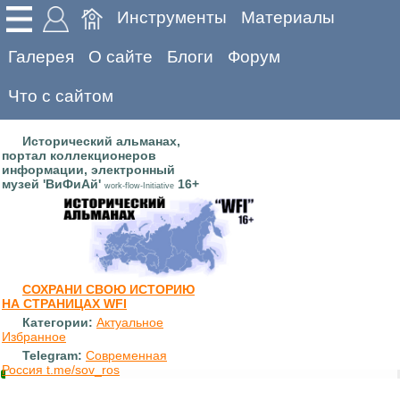
Инструменты
Материалы
Галерея
О сайте
Блоги
Форум
Что с сайтом
Исторический альманах,
портал коллекционеров
информации, электронный
музей 'ВиФиАй'
16+
work-flow-Initiative
СОХРАНИ СВОЮ ИСТОРИЮ
НА СТРАНИЦАХ WFI
Категории:
Актуальное
Избранное
Telegram:
Современная
Россия t.me/sov_ros