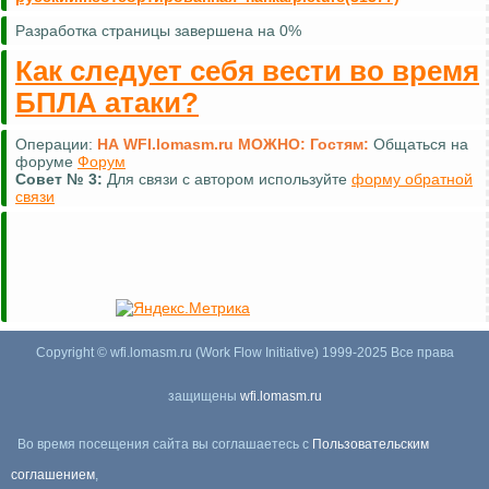
Разработка страницы завершена на 0%
Как следует себя вести во время
БПЛА атаки?
Операции:
НА WFI.lomasm.ru МОЖНО:
Гостям:
Править
описание изображений (почти везде)
Совет №
4:
Вы можете добавлять свои материалы в разделе
пользовательское
Copyright © wfi.lomasm.ru (Work Flow Initiative) 1999-2025 Все права
защищены
wfi.lomasm.ru
Во время посещения сайта вы соглашаетесь с
Пользовательским
соглашением
,