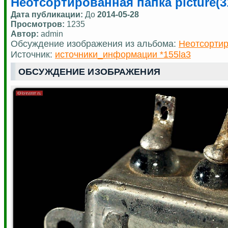
Неотсортированная папка picture(3
Дата публикации:
До
2014-05-28
Просмотров:
1235
Автор:
admin
Обсуждение изображения из альбома:
Неотсортир
Источник:
источники_информации *155la3
ОБСУЖДЕНИЕ ИЗОБРАЖЕНИЯ