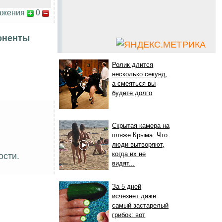
ажения
0
оненты
Ролик длится
несколько секунд,
а смеяться вы
будете долго
Скрытая камера на
пляже Крыма: Что
люди вытворяют,
когда их не
ости.
видят...
За 5 дней
исчезнет даже
самый застарелый
грибок: вот