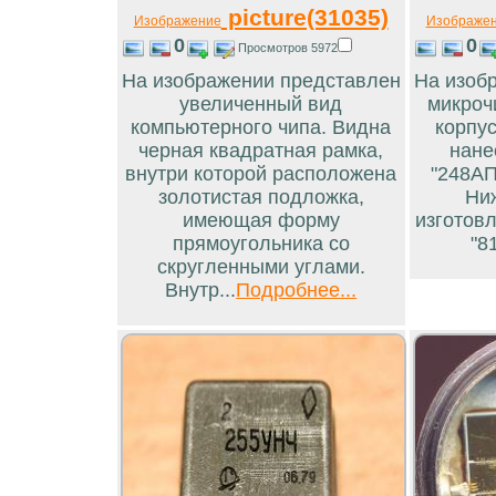
picture(31035)
Изображение
Изображе
0
0
Просмотров 5972
На изображении представлен
На изоб
увеличенный вид
микроч
компьютерного чипа. Видна
корпус
черная квадратная рамка,
нане
внутри которой расположена
"248АП
золотистая подложка,
Ни
имеющая форму
изготовл
прямоугольника со
"81
скругленными углами.
Внутр...
Подробнее...