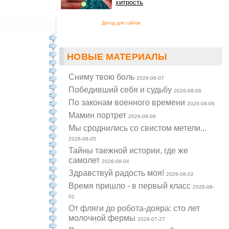
хитрость
Доход для сайтов
НОВЫЕ МАТЕРИАЛЫ
Cниму твою боль
2026-08-07
Победивший себя и судьбу
2026-08-06
По законам военного времени
2026-08-06
Мамин портрет
2026-08-06
Мы сроднились со свистом метели...
2026-08-05
Тайны таежной истории, где же
самолет
2026-08-04
Здравствуй радость моя!
2026-08-02
Время пришло - в первый класс
2026-08-
02
От фляги до робота-дояра: сто лет
молочной фермы
2026-07-27