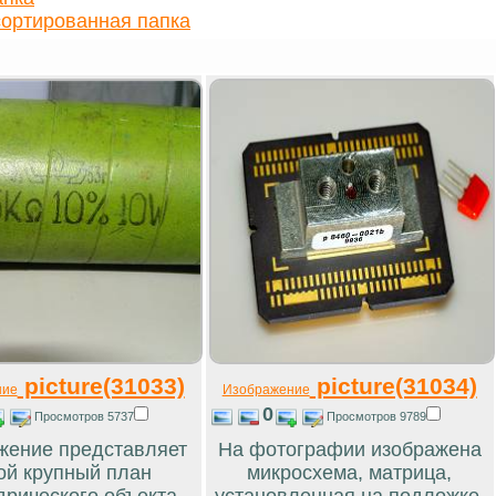
ортированная папка
picture(31033)
picture(31034)
ние
Изображение
0
Просмотров 5737
Просмотров 9789
жение представляет
На фотографии изображена
ой крупный план
микросхема, матрица,