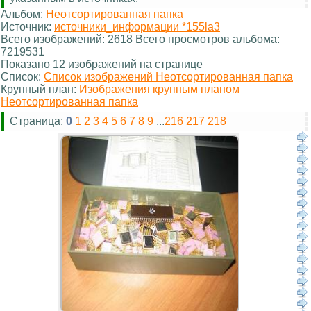
Альбом:
Неотсортированная папка
Источник:
источники_информации *155la3
Всего изображений: 2618 Всего просмотров альбома:
7219531
Показано 12 изображений на странице
Список:
Список изображений Неотсортированная папка
Крупный план:
Изображения крупным планом
Неотсортированная папка
Страница:
0
1
2
3
4
5
6
7
8
9
...
216
217
218