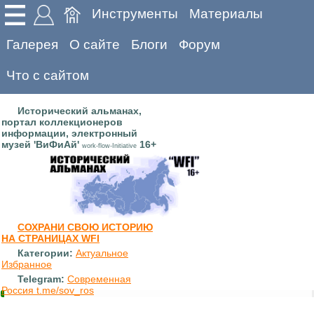
Инструменты
Материалы
Галерея
О сайте
Блоги
Форум
Что с сайтом
Исторический альманах,
портал коллекционеров
информации, электронный
музей 'ВиФиАй'
16+
work-flow-Initiative
СОХРАНИ СВОЮ ИСТОРИЮ
НА СТРАНИЦАХ WFI
Категории:
Актуальное
Избранное
Telegram:
Современная
Россия t.me/sov_ros