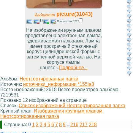
picture(31043)
Изображение
0
Просмотров 7222
На изображении крупным планом
представлена электронная лампа,
удерживаемая пальцами. Лампа
имеет прозрачный стеклянный
корпус цилиндрической формы с
затемненной верхней частью. На
корпусе лампы
нанесе...
Подробнее...
Альбом:
Неотсортированная папка
Источник:
источники_информации *155la3
Всего изображений: 2618 Всего просмотров альбома:
7219531
Показано 12 изображений на странице
Список:
Список изображений Неотсортированная папка
Крупный план:
Изображения крупным планом
Неотсортированная папка
Страница:
0
1
2
3
4
5
6
7
8
9
...
216
217
218