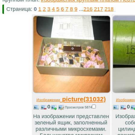
Страница:
0
1
2
3
4
5
6
7
8
9
...
216
217
218
picture(31032)
Изображение
Изображе
0
0
Просмотров 5874
На изображении представлен
Изобра
зеленый ящик, заполненный
соб
различными микросхемами.
цилинд