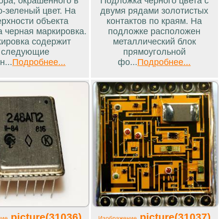
ора, окрашенного в
Подложка черного цвета с
о-зеленый цвет. На
двумя рядами золотистых
ерхности объекта
контактов по краям. На
а черная маркировка.
подложке расположен
ировка содержит
металлический блок
следующие
прямоугольной
н...
Подробнее...
фо...
Подробнее...
picture(31036)
picture(31037)
ние
Изображение