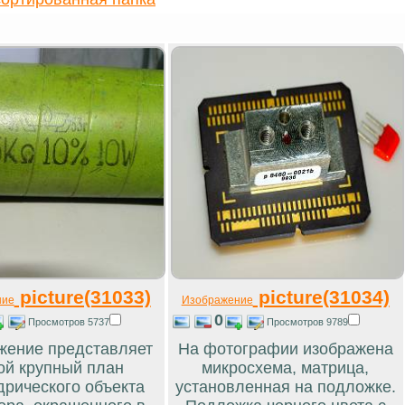
picture(31033)
picture(31034)
ние
Изображение
0
Просмотров 5737
Просмотров 9789
жение представляет
На фотографии изображена
ой крупный план
микросхема, матрица,
рического объекта
установленная на подложке.