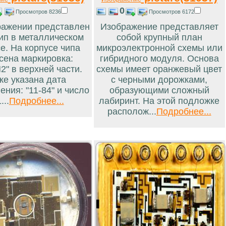
0
Просмотров 8236
Просмотров 6172
ражении представлен
Изображение представляет
ип в металлическом
собой крупный план
е. На корпусе чипа
микроэлектронной схемы или
сена маркировка:
гибридного модуля. Основа
2" в верхней части.
схемы имеет оранжевый цвет
же указана дата
с черными дорожками,
ения: "11-84" и число
образующими сложный
...
Подробнее...
лабиринт. На этой подложке
располож...
Подробнее...