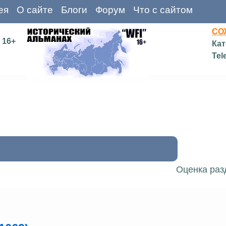
ея
О сайте
Блоги
Форум
Что с сайтом
СО
16+
Кат
Tel
Оценка раз