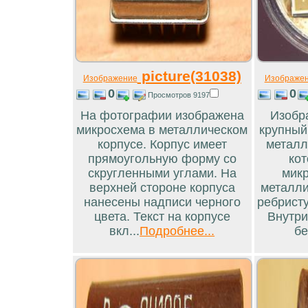
picture(31038)
Изображение
Изображе
0
0
Просмотров 9197
На фотографии изображена
Изобр
микросхема в металлическом
крупный
корпусе. Корпус имеет
металл
прямоугольную форму со
кот
скругленными углами. На
микр
верхней стороне корпуса
металли
нанесены надписи черного
ребристу
цвета. Текст на корпусе
Внутри
вкл...
Подробнее...
бе