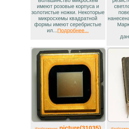
Большинство микросхем
резист
имеют розовые корпуса и
светл
золотистые ножки. Некоторые
пов
микросхемы квадратной
нанесен
формы имеют серебристые
Марк
ил...
Подробнее...
дан
picture(31035)
Изображение
Изображе