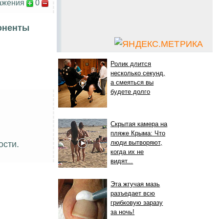
ажения
0
оненты
Ролик длится
несколько секунд,
а смеяться вы
будете долго
Скрытая камера на
пляже Крыма: Что
люди вытворяют,
ости.
когда их не
видят...
Эта жгучая мазь
разъедает всю
грибковую заразу
за ночь!