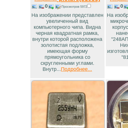
0
0
Просмотров 5972
На изображении представлен
На изоб
увеличенный вид
микроч
компьютерного чипа. Видна
корпус
черная квадратная рамка,
нане
внутри которой расположена
"248АП
золотистая подложка,
Ни
имеющая форму
изготовл
прямоугольника со
"81
скругленными углами.
Внутр...
Подробнее...