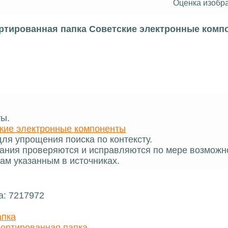
Оценка изобр
ртированная папка Советские электронные комп
ты.
кие электронные компоненты
ля упрощения поиска по контексту.
ания проверяются и исправляются по мере возможн
ам указанным в источниках.
а: 7217972
апка
ортированная папка