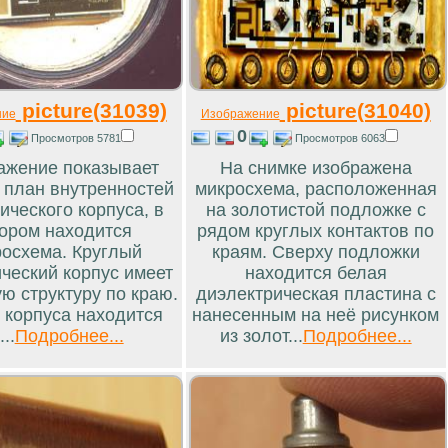
picture(31039)
picture(31040)
ние
Изображение
0
Просмотров 5781
Просмотров 6063
ажение показывает
На снимке изображена
 план внутренностей
микросхема, расположенная
ического корпуса, в
на золотистой подложке с
ором находится
рядом круглых контактов по
осхема. Круглый
краям. Сверху подложки
ческий корпус имеет
находится белая
ю структуру по краю.
диэлектрическая пластина с
 корпуса находится
нанесенным на неё рисунком
...
Подробнее...
из золот...
Подробнее...