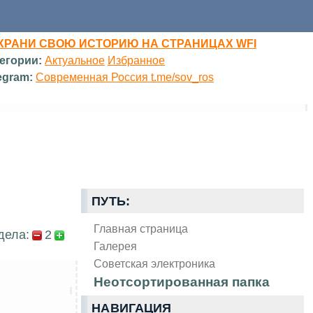
ХРАНИ СВОЮ ИСТОРИЮ НА СТРАНИЦАХ WFI
егории:
Актуальное
Избранное
egram:
Современная Россия t.me/sov_ros
ПУТЬ:
Главная страница
дела:
2
Галерея
Советская электроника
Неотсортированная папка
НАВИГАЦИЯ