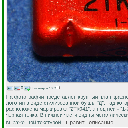
0
Просмотров 1602
На фотографии представлен крупный план красног
логотип в виде стилизованной буквы "Д", над кот
расположена маркировка "2ТК041", а под ней - "1
черная точка. В нижней части видны металлическ
выраженной текстурой.