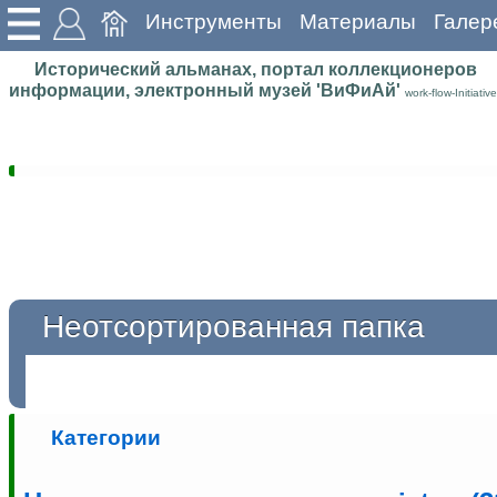
Инструменты
Материалы
Галер
Исторический альманах, портал коллекционеров
информации, электронный музей 'ВиФиАй'
work-flow-Initiative
Неотсортированная папка
Категории