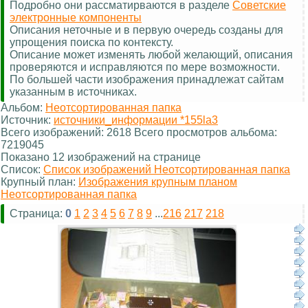
Подробно они рассматирваются в разделе
Советские
электронные компоненты
Описания неточные и в первую очередь созданы для
упрощения поиска по контексту.
Описание может изменять любой желающий, описания
проверяются и исправляются по мере возможности.
По большей части изображения принадлежат сайтам
указанным в источниках.
Альбом:
Неотсортированная папка
Источник:
источники_информации *155la3
Всего изображений: 2618 Всего просмотров альбома:
7219045
Показано 12 изображений на странице
Список:
Список изображений Неотсортированная папка
Крупный план:
Изображения крупным планом
Неотсортированная папка
Страница:
0
1
2
3
4
5
6
7
8
9
...
216
217
218