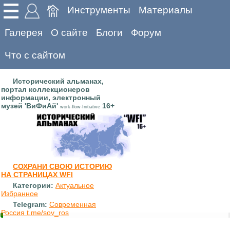
Инструменты
Материалы
Галерея
О сайте
Блоги
Форум
Что с сайтом
Исторический альманах,
портал коллекционеров
информации, электронный
музей 'ВиФиАй'
16+
work-flow-Initiative
СОХРАНИ СВОЮ ИСТОРИЮ
НА СТРАНИЦАХ WFI
Категории:
Актуальное
Избранное
Telegram:
Современная
Россия t.me/sov_ros