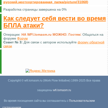
русский.неотсортированная_папка/picture(31068)
Разработка страницы завершена на 0%
Как следует себя вести во время
БПЛА атаки?
Операции:
НА WFI.lomasm.ru МОЖНО:
Гостям:
Общаться на
форуме
Форум
Совет №
3:
Для связи с автором используйте
форму обратной
связи
Copyright © wfi.lomasm.ru (Work Flow Initiative) 1999-2025 Все права
защищены
wfi.lomasm.ru
Во время посещения сайта вы соглашаетесь с
Пользовательским
соглашением
,