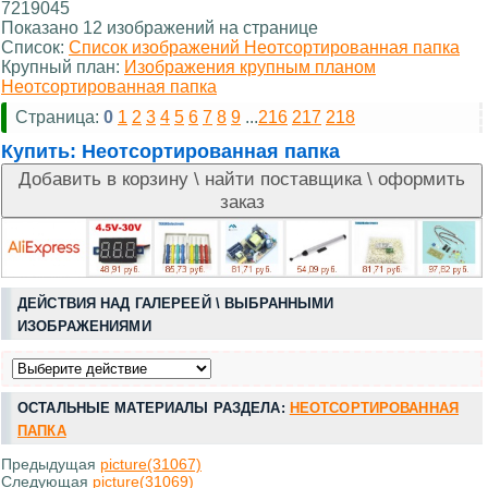
7219045
Показано 12 изображений на странице
Список:
Список изображений Неотсортированная папка
Крупный план:
Изображения крупным планом
Неотсортированная папка
Страница:
0
1
2
3
4
5
6
7
8
9
...
216
217
218
Купить:
Неотсортированная папка
ДЕЙСТВИЯ НАД ГАЛЕРЕЕЙ \ ВЫБРАННЫМИ
ИЗОБРАЖЕНИЯМИ
ОСТАЛЬНЫЕ МАТЕРИАЛЫ РАЗДЕЛА:
НЕОТСОРТИРОВАННАЯ
ПАПКА
Предыдущая
picture(31067)
Следующая
picture(31069)