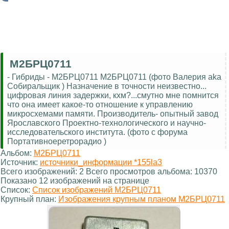
М2БРЦ0711
- Гибриды - М2БРЦ0711 М2БРЦ0711 (фото Валерия aka
Собиральщик ) Назначение в точности неизвестно...
цифровая линия задержки, кхм?...смутно мне помнится
что она имеет какое-то отношение к управлению
микросхемами памяти. Производитель- опытный завод
Ярославского Проектно-технологического и научно-
исследовательского института. (фото с форума
Портативноеретрорадио )
Альбом:
М2БРЦ0711
Источник:
источники_информации *155la3
Всего изображений: 2 Всего просмотров альбома: 10370
Показано 12 изображений на странице
Список:
Список изображений М2БРЦ0711
Крупный план:
Изображения крупным планом М2БРЦ0711