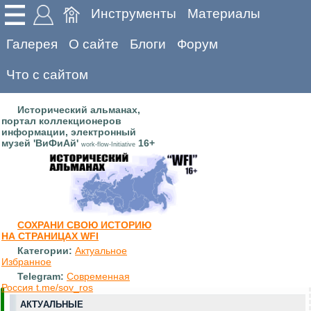
Инструменты
Материалы
Галерея
О сайте
Блоги
Форум
Что с сайтом
Исторический альманах,
портал коллекционеров
информации, электронный
музей 'ВиФиАй'
16+
work-flow-Initiative
СОХРАНИ СВОЮ ИСТОРИЮ
НА СТРАНИЦАХ WFI
Категории:
Актуальное
Избранное
Telegram:
Современная
Россия t.me/sov_ros
АКТУАЛЬНЫЕ