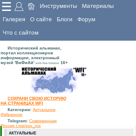
Инструменты
Материалы
Галерея
О сайте
Блоги
Форум
Что с сайтом
Исторический альманах,
портал коллекционеров
информации, электронный
музей 'ВиФиАй'
16+
work-flow-Initiative
СОХРАНИ СВОЮ ИСТОРИЮ
НА СТРАНИЦАХ WFI
Категории:
Актуальное
Избранное
Telegram:
Современная
Россия t.me/sov_ros
АКТУАЛЬНЫЕ