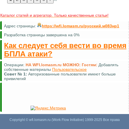
Каталог статей и агрегатор. Только качественные статьи!
Адрес страницы:
https://wfi.lomasm.ru/русский.м083нр1
Разработка страницы завершена на 0%
Как следует себя вести во время
БПЛА атаки?
Операции:
НА WFI.lomasm.ru МОЖНО:
Гостям:
Комментировать (почти везде)
Совет №
2:
Для удобной навигации используйте
карту сайта
Copyright © wfi.lomasm.ru (Work Flow Initiative) 1999-2025 Все права