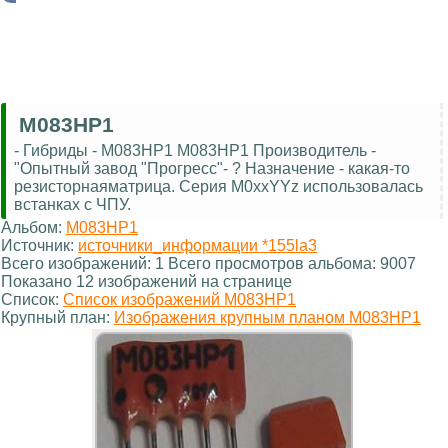
М083НР1
- Гибриды - М083НР1 М083НР1 Производитель -
"Опытный завод "Прогресс"- ? Назначение - какая-то
резисторнаяматрица. Серия М0xxYYz использовалась
встанках с ЧПУ.
Альбом:
М083НР1
Источник:
источники_информации *155la3
Всего изображений: 1 Всего просмотров альбома: 9007
Показано 12 изображений на странице
Список:
Список изображений М083НР1
Крупный план:
Изображения крупным планом М083НР1