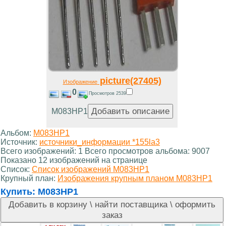
picture(27405)
Изображение
0
Просмотров 2539
М083НР1
Альбом:
М083НР1
Источник:
источники_информации *155la3
Всего изображений: 1 Всего просмотров альбома: 9007
Показано 12 изображений на странице
Список:
Список изображений М083НР1
Крупный план:
Изображения крупным планом М083НР1
Купить:
М083НР1