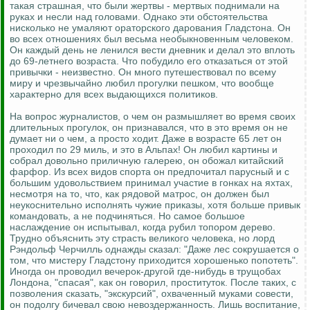
такая страшная, что были жертвы - мертвых поднимали на
руках и несли над головами. Однако эти обстоятельства
нисколько не умаляют ораторского дарования Гладстона. Он
во всех отношениях был весьма необыкновенным человеком.
Он каждый день не ленился вести дневник и делал это вплоть
до 69-летнего возраста. Что побудило его отказаться от этой
привычки - неизвестно. Он много путешествовал по всему
миру и чрезвычайно любил прогулки пешком, что вообще
характерно для всех выдающихся политиков.
На вопрос журналистов, о чем он размышляет во время своих
длительных прогулок, он признавался, что в это время он не
думает ни о чем, а просто ходит. Даже в возрасте 65 лет он
проходил по 29 миль, и это в Альпах! Он любил картины и
собрал довольно приличную галерею, он обожал китайский
фарфор. Из всех видов спорта он предпочитал парусный и с
большим удовольствием принимал участие в гонках на яхтах,
несмотря на то, что, как рядовой матрос, он должен был
неукоснительно исполнять чужие приказы, хотя больше привык
командовать, а не подчиняться. Но самое большое
наслаждение он испытывал, когда рубил топором дерево.
Трудно объяснить эту страсть великого человека, но лорд
Рэндольф Черчилль однажды сказал: "Даже лес сокрушается о
том, что мистеру Гладстону приходится хорошенько попотеть".
Иногда он проводил вечерок-другой где-нибудь в трущобах
Лондона, "спасая", как он говорил, проституток. После таких, с
позволения сказать, "экскурсий", охваченный муками совести,
он подолгу бичевал свою невоздержанность. Лишь воспитание,