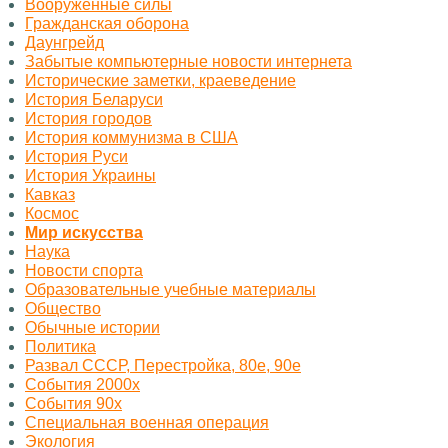
Вооруженные силы
Гражданская оборона
Даунгрейд
Забытые компьютерные новости интернета
Исторические заметки, краеведение
История Беларуси
История городов
История коммунизма в США
История Руси
История Украины
Кавказ
Космос
Миp искусства
Наука
Новости спорта
Образовательные учебные материалы
Общество
Обычные истории
Политика
Развал СССР, Перестройка, 80е, 90е
События 2000х
События 90х
Специальная военная операция
Экология