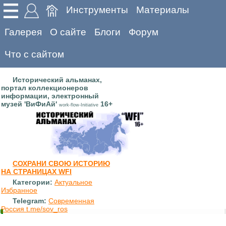
Инструменты
Материалы
Галерея
О сайте
Блоги
Форум
Что с сайтом
Исторический альманах,
портал коллекционеров
информации, электронный
музей 'ВиФиАй'
16+
work-flow-Initiative
СОХРАНИ СВОЮ ИСТОРИЮ
НА СТРАНИЦАХ WFI
Категории:
Актуальное
Избранное
Telegram:
Современная
Россия t.me/sov_ros