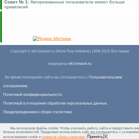
Совет №
1:
Авторизованные пользователи имеют больше
привилегий
Copyright © wfi.lomasm.ru (Work Flow Initiative) 1999-2025 Все права
защищены
wfi.lomasm.ru
Во время посещения сайта вы соглашаетесь с
Пользовательским
соглашением
,
Политикой конфиденциальности
,
Политикой в отношении обработки персональных данных
,
Предупреждением о сборе статистики
.
Мы используем файлы cookie. Чтобы улучшить работу сайта и предоставить ва
Информация Для правообладателей
.
больше возможностей. Продолжая использовать сайт, вы соглашаетесь с условиям
Принять
X
использования cookie и
сервисов сбора статистики
.