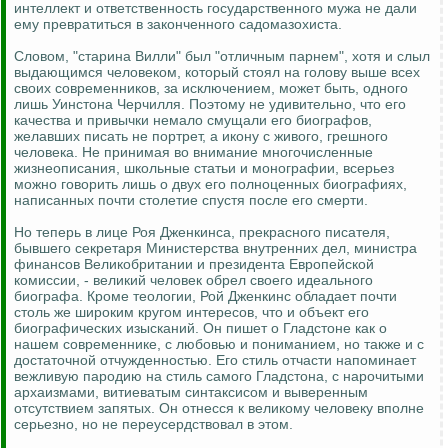
интеллект и ответственность государственного мужа не дали
ему превратиться в законченного садомазохиста.
Словом, "старина Вилли" был "отличным парнем", хотя и слыл
выдающимся человеком, который стоял на голову выше всех
своих современников, за исключением, может быть, одного
лишь Уинстона Черчилля. Поэтому не удивительно, что его
качества и привычки немало смущали его биографов,
желавших писать не портрет, а икону с живого, грешного
человека. Не принимая во внимание многочисленные
жизнеописания, школьные статьи и монографии, всерьез
можно говорить лишь о двух его полноценных биографиях,
написанных почти столетие спустя после его смерти.
Но теперь в лице Роя Дженкинса, прекрасного писателя,
бывшего секретаря Министерства внутренних дел, министра
финансов Великобритании и президента Европейской
комиссии, - великий человек обрел своего идеального
биографа. Кроме теологии, Рой Дженкинс обладает почти
столь же широким кругом интересов, что и объект его
биографических изысканий. Он пишет о Гладстоне как о
нашем современнике, с любовью и пониманием, но также и с
достаточной отчужденностью. Его стиль отчасти напоминает
вежливую пародию на стиль самого Гладстона, с нарочитыми
архаизмами, витиеватым синтаксисом и выверенным
отсутствием запятых. Он отнесся к великому человеку вполне
серьезно, но не переусердствовал в этом.