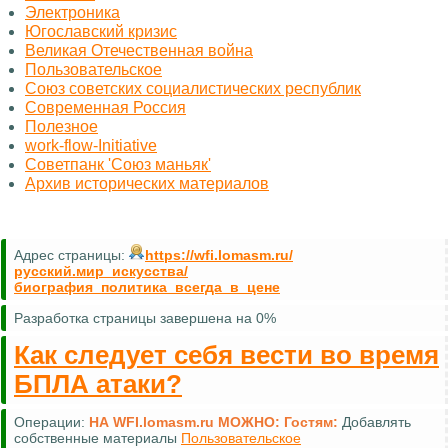
Электроника
Югославский кризис
Великая Отечественная война
Пользовательское
Союз советских социалистических республик
Современная Россия
Полезное
work-flow-Initiative
Советпанк 'Союз маньяк'
Архив исторических материалов
Адрес страницы:
https://wfi.lomasm.ru/
русский.миp_искусства/
биография_политика_всегда_в_цене
Разработка страницы завершена на 0%
Как следует себя вести во время
БПЛА атаки?
Операции:
НА WFI.lomasm.ru МОЖНО:
Гостям:
Добавлять
собственные материалы
Пользовательское