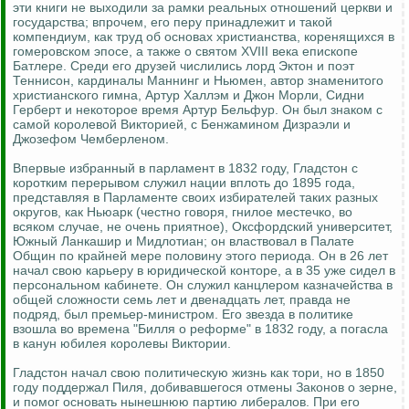
эти книги не выходили за рамки реальных отношений церкви и
государства; впрочем, его перу принадлежит и такой
компендиум, как труд об основах христианства, коренящихся в
гомеровском эпосе, а также о святом XVIII века епископе
Батлере. Среди его друзей числились лорд Эктон и поэт
Теннисон, кардиналы Маннинг и Ньюмен, автор знаменитого
христианского гимна, Артур Халлэм и Джон Морли, Сидни
Герберт и некоторое время Артур Бельфур. Он был знаком с
самой королевой Викторией, с Бенжамином Дизраэли и
Джозефом Чемберленом.
Впервые избранный в парламент в 1832 году, Гладстон с
коротким перерывом служил нации вплоть до 1895 года,
представляя в Парламенте своих избирателей таких разных
округов, как Ньюарк (честно говоря, гнилое местечко, во
всяком случае, не очень приятное), Оксфордский университет,
Южный Ланкашир и Мидлотиан; он властвовал в Палате
Общин по крайней мере половину этого периода. Он в 26 лет
начал свою карьеру в юридической конторе, а в 35 уже сидел в
персональном кабинете. Он служил канцлером казначейства в
общей сложности семь лет и двенадцать лет, правда не
подряд, был премьер-министром. Его звезда в политике
взошла во времена "Билля о реформе" в 1832 году, а погасла
в канун юбилея королевы Виктории.
Гладстон начал свою политическую жизнь как тори, но в 1850
году поддержал Пиля, добивавшегося отмены Законов о зерне,
и помог основать нынешнюю партию либералов. При его