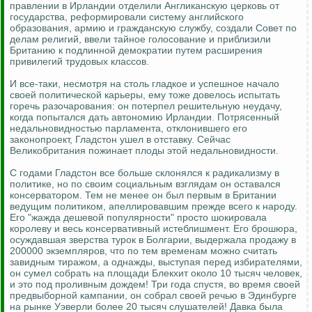
правлении в Ирландии отделили Англиканскую церковь от
государства, реформировали систему английского
образования, армию и гражданскую службу, создали Совет по
делам религий, ввели тайное голосование и приблизили
Британию к подлинной демократии путем расширения
привилегий трудовых классов.
И все-таки, несмотря на столь гладкое и успешное начало
своей политической карьеры, ему тоже довелось испытать
горечь разочарования: он потерпел решительную неудачу,
когда попытался дать автономию Ирландии. Потрясенный
недальновидностью парламента, отклонившего его
законопроект, Гладстон ушел в отставку. Сейчас
Великобритания пожинает плоды этой недальновидности.
С годами Гладстон все больше склонялся к радикализму в
политике, но по своим социальным взглядам он оставался
консерватором. Тем не менее он был первым в Британии
ведущим политиком, апеллировавшим прежде всего к народу.
Его "жажда дешевой популярности" просто шокировала
королеву и весь консервативный истеблишмент. Его брошюра,
осуждавшая зверства турок в Болгарии, выдержала продажу в
200000 экземпляров, что по тем временам можно считать
завидным тиражом, а однажды, выступая перед избирателями,
он сумел собрать на площади Блекхит около 10 тысяч человек,
и это под проливным дождем! Три года спустя, во время своей
предвыборной кампании, он собрал своей речью в Эдинбурге
на рынке Уэверли более 20 тысяч слушателей! Давка была