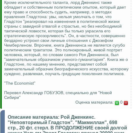
Кроме исключительного таланта, лорд Дженкинс также
обладает и собственным политическим опытом, который дает
ему право и способность судить, например, о методах
правления Гладстона: увы, нельзя умолчать о том, что
Гладстон "реагировал на изменения в политической жизни
страны с завидной отвагой и страстью, но без необходимой
тактической ловкости, которая бы только украсила его
стратегическую прозорливость". Он, в частности, совершенно
бездарно устроил свои личные отношения с Джозефом
Чемберленом. Впрочем, книга Дженкинса не является сугубо
политическим трактатом. Это полнокровный, живой портрет
человека, который, по словам самого Роя Дженкинса, был
"замечательным образчиком ученого-гуманитария". Книга же о
Гладстоне, по нашему мнению, представляет собой
замечательный образчик биографического искусства, которому
суждено, развлекая, поучать грядущие поколения политиков.
"The Economist"
Перевел Александр ГОБУЗОВ, специально для "Новой
Сибири"
Оценка материала:
0
Описание материала:
Рой Дженкинс.
"Неповторимый Гладстон". "Макмиллан", 698
стр., 20 фт. стерл. В ПРОДОЛЖЕНИЕ своей долгой