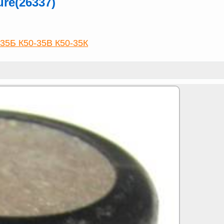
ure(26337)
-35Б К50-35В К50-35К