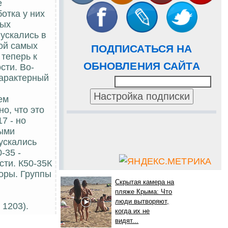
е
отка у них
ных
пускались в
ой самых
ПОДПИСАТЬСЯ НА
 теперь к
ОБНОВЛЕНИЯ САЙТА
сти. Во-
характерный
ем
о, что это
7 - но
ными
ускались
-35 -
ти. К50-35К
торы. Группы
Скрытая камера на
пляже Крыма: Что
люди вытворяют,
 1203).
когда их не
видят...