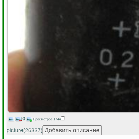
0
Просмотров 1744
picture(26337)