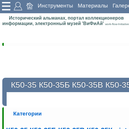
Инструменты
Материалы
Галер
Исторический альманах, портал коллекционеров
информации, электронный музей 'ВиФиАй'
work-flow-Initiative
К50-35 К50-35Б К50-35В К50-3
Категории