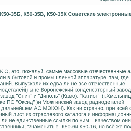
К50-35Б, К50-35В, К50-35К Советские электронны
-35К О, это, пожалуй, самые массовые отечественные 
ли в бытовой и промышленной аппаратуре, там, где
аний. Выпускали их едва ли не все отечественные
диодеталей(ныне Воронежский конденсаторный завод
авод "Спин" и "Диполь" (Камо), "Катион" (г.Хмельниц
же ПО "Оксид" )и Можгинский завод радиодеталей
 дальнейшем АО МЭКОН). Как ни странно, при всей 
очный лист из отраслевого каталога и информационн
ли не единственные ссылки по ним... Качеством они
ственники, "знаменитые" К50-6и К50-16, но всё же п