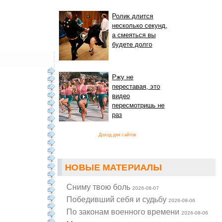
Ролик длится
несколько секунд,
а смеяться вы
будете долго
Ржу не
переставая, это
видео
пересмотришь не
раз
Доход для сайтов
НОВЫЕ МАТЕРИАЛЫ
Cниму твою боль
2026-08-07
Победивший себя и судьбу
2026-08-06
По законам военного времени
2026-08-06