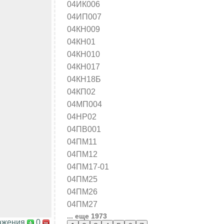
04ИК006
04ИП007
04КН009
04КН01
04КН010
04КН017
04КН18Б
04КП02
04МП004
04НР02
04ПВ001
04ПМ11
04ПМ12
04ПМ17-01
04ПМ25
04ПМ26
04ПМ27
... еще 1973
ажения
0