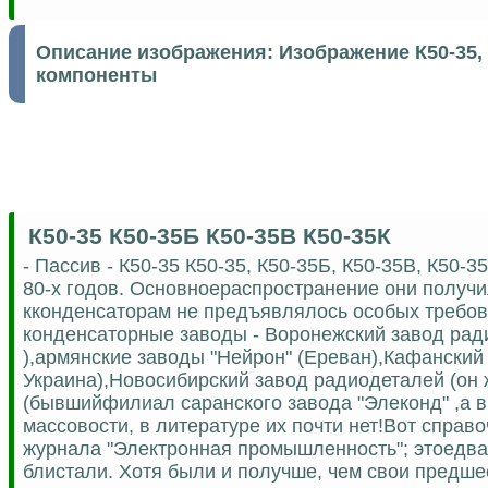
Описание изображения:
Изображение К50-35, 
компоненты
К50-35 К50-35Б К50-35В К50-35К
- Пассив - К50-35 К50-35, К50-35Б, К50-35В, К50
80-х годов. Основноераспространение они получи
кконденсаторам не предъявлялось особых требов
конденсаторные заводы - Воронежский завод ра
),армянские заводы "Нейрон" (Ереван),Кафанский з
Украина),Новосибирский завод радиодеталей (он 
(бывшийфилиал саранского завода "Элеконд" ,а в
массовости, в литературе их почти нет!Вот справ
журнала "Электронная промышленность"; этоедва 
блистали. Хотя были и получше, чем свои предше