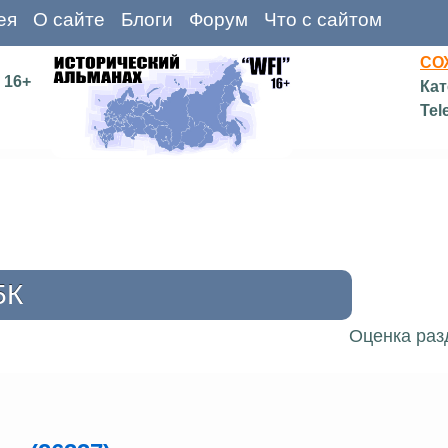
ея
О сайте
Блоги
Форум
Что с сайтом
СО
16+
Кат
Tel
5К
Оценка раз