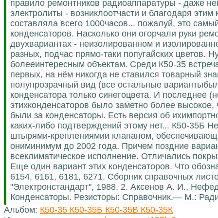
правило ремонтников радиоаппаратуры - даже не
электролиты - возниклоотчасти и благодаря этим 
составляла всего 1000часов... пожалуй, это сам
конденсаторов. Насколько они огорчали руки ремо
двухвариантах - неизолированном и изолированн
разных, подчас прямо-таки попугайских цветов. Н
болееинтересным объектам. Среди К50-35 встреча
первых, на нём никогда не ставился товарный зн
полупрозрачный вид (все остальные вариантыбыли
конденсатора только синегоцвета. И последнее (н
этихконденсаторов было заметно более высокое, че
были за конденсаторы. Есть версия об ихимпортно
каких-либо подтверждений этому нет... К50-35Б 
штырями-креплениямии клапаном, обеспечивающи
ониминимум до 2002 года. Причем поздние вариан
всеклиматическое исполнение. Отличались покры
Еще один вариант этих конденсаторов. Что обознач
6154, 6161, 6181, 6271. Сборник справочных лис
"Электронстандарт", 1988. 2. Аксенов А. И., Неф
Конденсаторы. Резисторы: Справочник.— М.: Ради
Альбом:
К50-35 К50-35Б К50-35В К50-35К