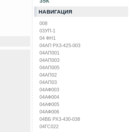
35К
НАВИГАЦИЯ
008
03УП-1
04 ФН1
04АП РХ3-425-003
04АП001
04АП003
04АП005
04АП02
04АП03
04АФ003
04АФ004
04АФ005
04АФ006
04ВБ РХ3-430-038
04ГС022