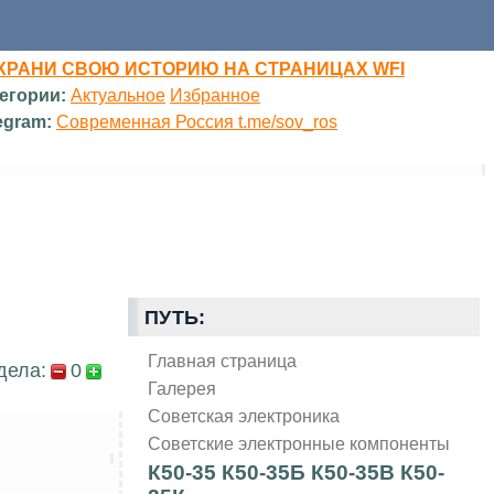
ХРАНИ СВОЮ ИСТОРИЮ НА СТРАНИЦАХ WFI
егории:
Актуальное
Избранное
egram:
Современная Россия t.me/sov_ros
ПУТЬ:
Главная страница
дела:
0
Галерея
Советская электроника
Советские электронные компоненты
К50-35 К50-35Б К50-35В К50-