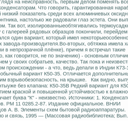
глядя на неисправность, первым делом поменять вс
конденсаторам. Что говорить, гарантированная нараб
ый низкий показатель среди всех алюминиевых оксид
нтника, настолько же радовали глаз эстета. Они вы
ом. Так вот, изолированныеобтягивались термоусадк
у с галереей рядовых образцов покончили, перейдем
лся один вариант, который имел некоторыеособенно
ак завода-производителя.Во-вторых, обтяжка имела 
 в непрозрачной плёнке), причем я встречал такие
о, как говорится, не по значению) - основным отличи
м у своих собратьев, качество. Так пока и неизвестн
м происхождении - а что, ведь делали в Индии К73-1
Необычный вариант К50-35. Отличается дополнитель
м взрывобезопасность, на крышке. Как видно, вып
тыуже без клапана: К50-35В Редкий вариант для К50
тием краской и повышенной устойчивостью к влажнос
ает буква "К" - неизвестно. Источники: 1. Конденса
тов. РМ 11 0285.2-87. Издание официальное. ВНИИ
едов А. В. Элементы схем бытовой радиоаппаратуры.
о и связь, 1995 — (Массовая радиобиблиотека; Вып.