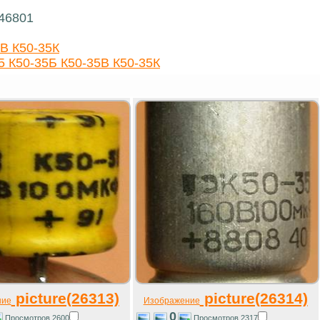
 46801
В К50-35К
 К50-35Б К50-35В К50-35К
picture(26313)
picture(26314)
ние
Изображение
0
Просмотров 2600
Просмотров 2317