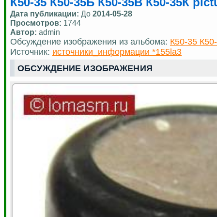
К50-35 К50-35Б К50-35В К50-35К pict
Дата публикации:
До
2014-05-28
Просмотров:
1744
Автор:
admin
Обсуждение изображения из альбома:
К50-35 К50
Источник:
источники_информации *155la3
ОБСУЖДЕНИЕ ИЗОБРАЖЕНИЯ