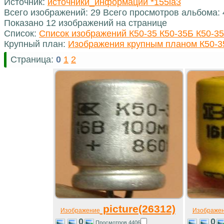
Источник:
источники_информации *155la3
Всего изображений: 29 Всего просмотров альбома:
Показано 12 изображений на странице
Список:
Список изображений К50-35 К50-35Б К50-35
Крупный план:
Изображения крупным планом К50-35
Страница:
0
1
2
picture(26312)
Изображение
Изображе
0
0
Просмотров 4406