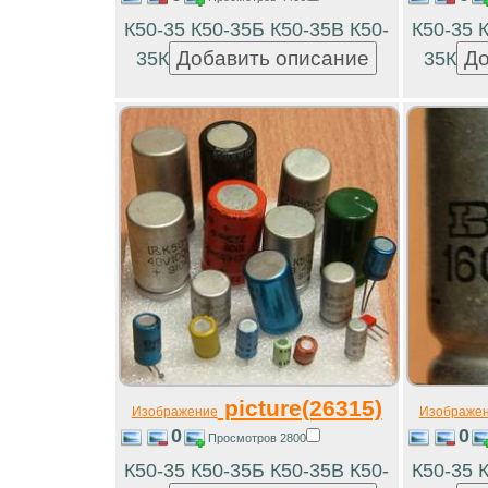
К50-35 К50-35Б К50-35В К50-
К50-35 
35К
35К
picture(26315)
Изображение
Изображе
0
0
Просмотров 2800
К50-35 К50-35Б К50-35В К50-
К50-35 