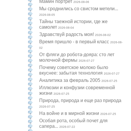
Мамин портрет
2026-08-06
Мы сроднились со свистом метели...
2026-08-05
Тайны таежной истории, где же
самолет
2026-08-04
Здравствуй радость моя!
2026-08-02
Время пришло - в первый класс
2026-08-
02
От фляги до робота-дояра: сто лет
молочной фермы
2026-07-27
Почему советское молоко было
вкуснее: забытая технология
2026-07-27
Аналитика за февраль 2005
2026-07-25
Иллюзии и конфузии современной
жизни
2026-07-25
Природа, природа и еще раз природа
2026-07-25
На войне и в мирной жизни
2026-07-25
Особая рота, особый почет для
сапера...
2026-07-22