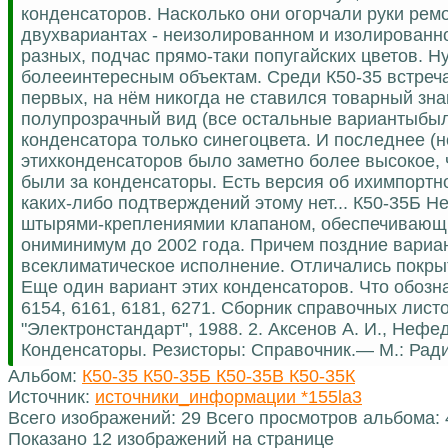
конденсаторов. Насколько они огорчали руки ремо
двухвариантах - неизолированном и изолированн
разных, подчас прямо-таки попугайских цветов. Н
болееинтересным объектам. Среди К50-35 встреча
первых, на нём никогда не ставился товарный зн
полупрозрачный вид (все остальные вариантыбыли
конденсатора только синегоцвета. И последнее (н
этихконденсаторов было заметно более высокое, че
были за конденсаторы. Есть версия об ихимпортно
каких-либо подтверждений этому нет... К50-35Б 
штырями-креплениямии клапаном, обеспечивающи
ониминимум до 2002 года. Причем поздние вариан
всеклиматическое исполнение. Отличались покры
Еще один вариант этих конденсаторов. Что обознач
6154, 6161, 6181, 6271. Сборник справочных лис
"Электронстандарт", 1988. 2. Аксенов А. И., Неф
Конденсаторы. Резисторы: Справочник.— М.: Ради
Альбом:
К50-35 К50-35Б К50-35В К50-35К
Источник:
источники_информации *155la3
Всего изображений: 29 Всего просмотров альбома:
Показано 12 изображений на странице