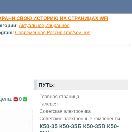
ХРАНИ СВОЮ ИСТОРИЮ НА СТРАНИЦАХ WFI
егории:
Актуальное
Избранное
egram:
Современная Россия t.me/sov_ros
ПУТЬ:
Главная страница
дела:
0
Галерея
Советская электроника
Советские электронные компоненты
К50-35 К50-35Б К50-35В К50-