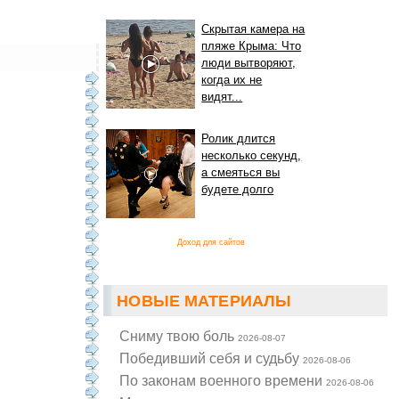
Скрытая камера на
пляже Крыма: Что
люди вытворяют,
когда их не
видят...
Ролик длится
несколько секунд,
а смеяться вы
будете долго
Доход для сайтов
НОВЫЕ МАТЕРИАЛЫ
Cниму твою боль
2026-08-07
Победивший себя и судьбу
2026-08-06
По законам военного времени
2026-08-06