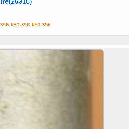
ure(26316)
-35Б К50-35В К50-35К