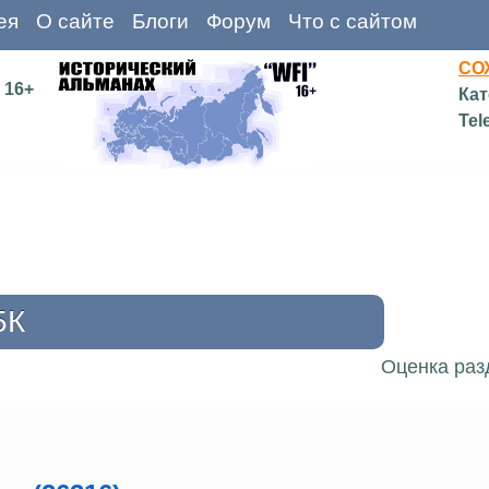
ея
О сайте
Блоги
Форум
Что с сайтом
СО
16+
Кат
Tel
5К
Оценка раз