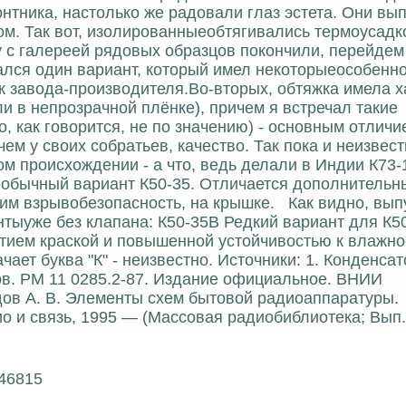
нтника, настолько же радовали глаз эстета. Они вы
ом. Так вот, изолированныеобтягивались термоусадк
у с галереей рядовых образцов покончили, перейдем
лся один вариант, который имел некоторыеособенно
ак завода-производителя.Во-вторых, обтяжка имела 
 в непрозрачной плёнке), причем я встречал такие
о, как говорится, не по значению) - основным отличи
м у своих собратьев, качество. Так пока и неизвестн
м происхождении - а что, ведь делали в Индии К73-1
Необычный вариант К50-35. Отличается дополнитель
м взрывобезопасность, на крышке. Как видно, вып
тыуже без клапана: К50-35В Редкий вариант для К50
тием краской и повышенной устойчивостью к влажнос
ает буква "К" - неизвестно. Источники: 1. Конденса
тов. РМ 11 0285.2-87. Издание официальное. ВНИИ
едов А. В. Элементы схем бытовой радиоаппаратуры.
о и связь, 1995 — (Массовая радиобиблиотека; Вып.
 46815