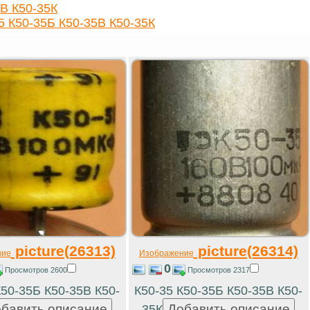
В К50-35К
 К50-35Б К50-35В К50-35К
picture(26313)
picture(26314)
ние
Изображение
0
Просмотров 2600
Просмотров 2317
К50-35Б К50-35В К50-
К50-35 К50-35Б К50-35В К50-
35К