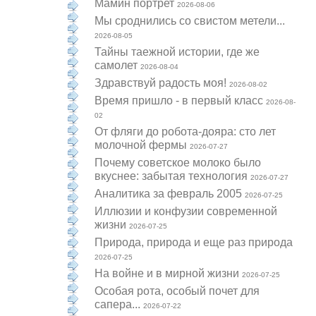
Мамин портрет
2026-08-06
Мы сроднились со свистом метели...
2026-08-05
Тайны таежной истории, где же
самолет
2026-08-04
Здравствуй радость моя!
2026-08-02
Время пришло - в первый класс
2026-08-
02
От фляги до робота-дояра: сто лет
молочной фермы
2026-07-27
Почему советское молоко было
вкуснее: забытая технология
2026-07-27
Аналитика за февраль 2005
2026-07-25
Иллюзии и конфузии современной
жизни
2026-07-25
Природа, природа и еще раз природа
2026-07-25
На войне и в мирной жизни
2026-07-25
Особая рота, особый почет для
сапера...
2026-07-22