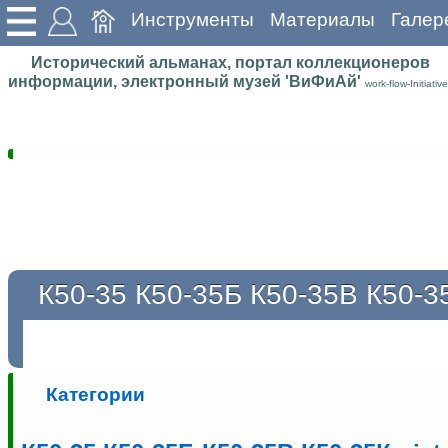
Инструменты
Материалы
Галер
Исторический альманах, портал коллекционеров
информации, электронный музей 'ВиФиАй'
work-flow-Initiative
К50-35 К50-35Б К50-35В К50-3
Категории