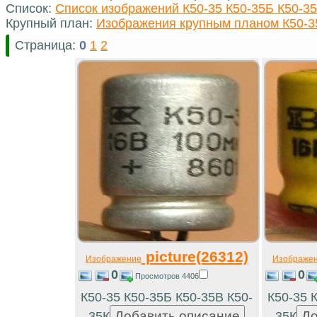
Список:
Список изображений К50-35 К50-35Б К50-35
Крупный план:
Изображения крупным планом К50-35
Страница:
0
1
2
picture(26312)
Изображение
Изображе
0
0
Просмотров 4406
К50-35 К50-35Б К50-35В К50-
К50-35 
35К
35К