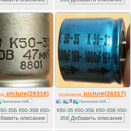
picture(26316)
picture(26317)
ние
Изображение
0
Просмотров 2440
Просмотров 2426
К50-35Б К50-35В К50-
К50-35 К50-35Б К50-35В К50-
35К