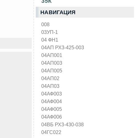
35К
НАВИГАЦИЯ
008
03УП-1
04 ФН1
04АП РХ3-425-003
04АП001
04АП003
04АП005
04АП02
04АП03
04АФ003
04АФ004
04АФ005
04АФ006
04ВБ РХ3-430-038
04ГС022