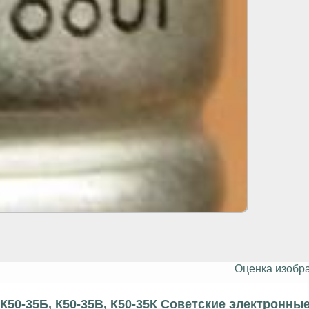
Оценка изобр
К50-35Б, К50-35В, К50-35К Советские электронны