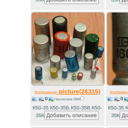
picture(26315)
Изображение
Изображе
0
0
Просмотров 2800
К50-35 К50-35Б К50-35В К50-
К50-35 
35К
35К