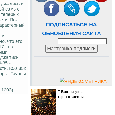
пускались в
ой самых
 теперь к
сти. Во-
ПОДПИСАТЬСЯ НА
характерный
ОБНОВЛЕНИЯ САЙТА
ем
о, что это
7 - но
ными
ускались
-35 -
ти. К50-35К
торы. Группы
 1203).
Т-Банк выпустил
карты с запахом!