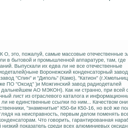
-35К О, это, пожалуй, самые массовые отечественные 
ли в бытовой и промышленной аппаратуре, там, где
аний. Выпускали их едва ли не все отечественные
диодеталей(ныне Воронежский конденсаторный завод
авод "Спин" и "Диполь" (Камо), "Катион" (г.Хмельниц
же ПО "Оксид" )и Можгинский завод радиодеталей
 дальнейшем АО МЭКОН). Как ни странно, при всей 
очный лист из отраслевого каталога и информационн
ли не единственные ссылки по ним... Качеством они
ственники, "знаменитые" К50-6и К50-16, но всё же п
глядя на неисправность, первым делом поменять вс
конденсаторам. Что говорить, гарантированная нараб
ый низкий показатель среди всех алюминиевых оксид