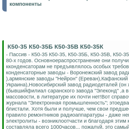
компоненты
К50-35 К50-35Б К50-35В К50-35К
- Пассив - К50-35 К50-35, К50-35Б, К50-35В, К50
80-х годов. Основноераспространение они получи
кконденсаторам не предъявлялось особых требов
конденсаторные заводы - Воронежский завод ра
),армянские заводы "Нейрон" (Ереван),Кафанский з
Украина),Новосибирский завод радиодеталей (он 
(бывшийфилиал саранского завода "Элеконд" ,а в
массовости, в литературе их почти нет!Вот справ
журнала "Электронная промышленность"; этоедва 
блистали. Хотя были и получше, чем свои предше
правило ремонтников радиоаппаратуры - даже не
электролиты - возниклоотчасти и благодаря этим 
составляла всего 1000часов... пожалуй, это сам