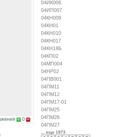
04ИК006
04ИП007
04КН009
04КН01
04КН010
04КН017
04КН18Б
04КП02
04МП004
04НР02
04ПВ001
04ПМ11
04ПМ12
04ПМ17-01
04ПМ25
04ПМ26
ажения
0
04ПМ27
... еще 1973
е