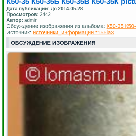
К50-35 К50-35Б К50-35В К50-35К pict
Дата публикации:
До
2014-05-28
Просмотров:
2442
Автор:
admin
Обсуждение изображения из альбома:
К50-35 К50
Источник:
источники_информации *155la3
ОБСУЖДЕНИЕ ИЗОБРАЖЕНИЯ