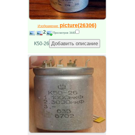
picture(26306)
Изображение
2
Просмотров 3440
К50-26