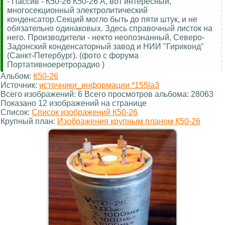
- Пассив - К50-26 К50-26 А, вот интересный,
многосекционный электролитический
конденсатор.Секций могло быть до пяти штук, и не
обязательно одинаковых. Здесь справочный листок на
него. Производители - некто неопознанный, Северо-
Задонский конденсаторный завод и НИИ "Гириконд"
(Санкт-Петербург). (фото с форума
Портативноеретрорадио )
Альбом:
К50-26
Источник:
источники_информации *155la3
Всего изображений: 6 Всего просмотров альбома: 28063
Показано 12 изображений на странице
Список:
Список изображений К50-26
Крупный план:
Изображения крупным планом К50-26