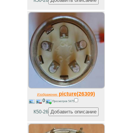
К50-26
picture(26309)
Изображение
0
Просмотров 5475
К50-26