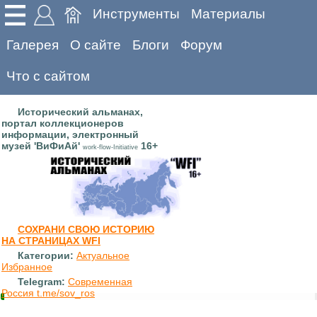
Инструменты
Материалы
Галерея
О сайте
Блоги
Форум
Что с сайтом
Исторический альманах,
портал коллекционеров
информации, электронный
музей 'ВиФиАй'
16+
work-flow-Initiative
СОХРАНИ СВОЮ ИСТОРИЮ
НА СТРАНИЦАХ WFI
Категории:
Актуальное
Избранное
Telegram:
Современная
Россия t.me/sov_ros