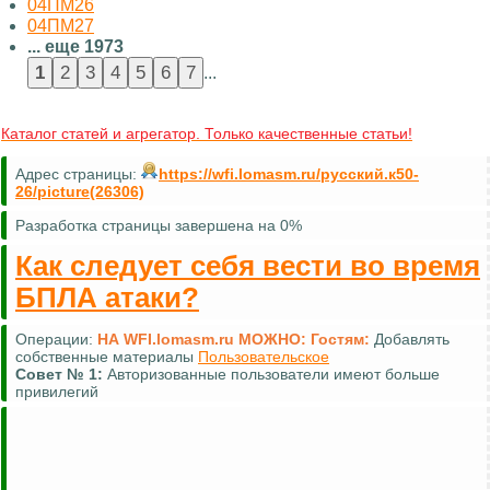
04ПМ26
04ПМ27
... еще 1973
...
Каталог статей и агрегатор. Только качественные статьи!
Адрес страницы:
https://wfi.lomasm.ru/русский.к50-
26/picture(26306)
Разработка страницы завершена на 0%
Как следует себя вести во время
БПЛА атаки?
Операции:
НА WFI.lomasm.ru МОЖНО:
Гостям:
Комментировать (почти везде)
Совет №
2:
Для удобной навигации используйте
карту сайта