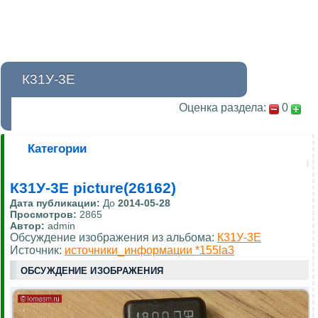
К31У-3Е
Оценка раздела:
0
Категории
К31У-3Е picture(26162)
Дата публикации:
До
2014-05-28
Просмотров:
2865
Автор:
admin
Обсуждение изображения из альбома:
К31У-3Е
Источник:
источники_информации *155la3
ОБСУЖДЕНИЕ ИЗОБРАЖЕНИЯ