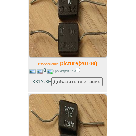
picture(26166)
Изображение
0
Просмотров 3703
К31У-3Е