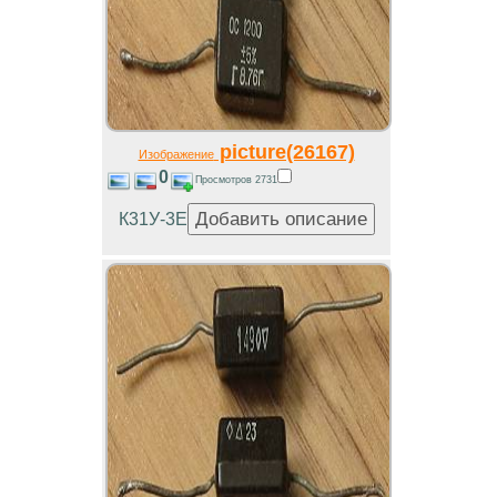
picture(26167)
Изображение
0
Просмотров 2731
К31У-3Е