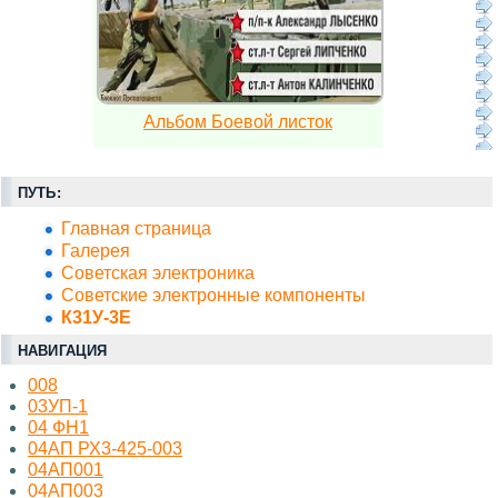
Альбом Боевой листок
ПУТЬ:
Главная страница
Галерея
Советская электроника
Советские электронные компоненты
К31У-3Е
НАВИГАЦИЯ
008
03УП-1
04 ФН1
04АП РХ3-425-003
04АП001
04АП003