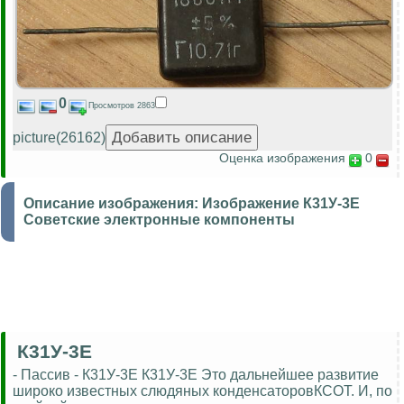
0
Просмотров 2863
picture(26162)
Оценка изображения
0
Описание изображения:
Изображение К31У-3Е
Советские электронные компоненты
К31У-3Е
- Пассив - К31У-3Е К31У-3Е Это дальнейшее развитие
широко известных слюдяных конденсаторовКСОТ. И, по