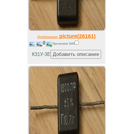
picture(26161)
Изображение
0
Просмотров 3440
К31У-3Е