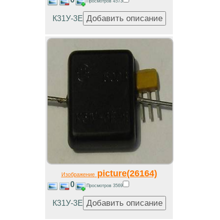
Просмотров 4573
К31У-3Е
picture(26164)
Изображение
0
Просмотров 3569
К31У-3Е