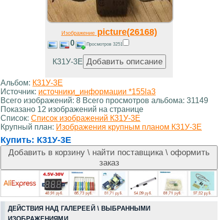
picture(26168)
Изображение
0
Просмотров 3251
К31У-3Е
Альбом:
К31У-3Е
Источник:
источники_информации *155la3
Всего изображений: 8 Всего просмотров альбома: 31149
Показано 12 изображений на странице
Список:
Список изображений К31У-3Е
Крупный план:
Изображения крупным планом К31У-3Е
Купить:
К31У-3Е
ДЕЙСТВИЯ НАД ГАЛЕРЕЕЙ \ ВЫБРАННЫМИ
ИЗОБРАЖЕНИЯМИ