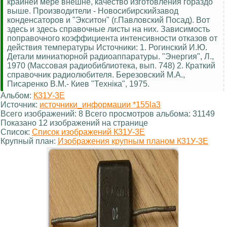
крайней мере внешне, качество изготовления гораздо
выше. Производители - Новосибирскийзавод
конденсаторов и "Экситон" (г.Павловский Посад). Вот
здесь и здесь справочные листы на них. Зависимость
поправочного коэффициента интенсивности отказов от
действия температуры Источники: 1. Рогинский И.Ю.
Детали миниатюрной радиоаппаратуры. "Энергия", Л.,
1970 (Массовая радиобиблиотека, вып. 748) 2. Краткий
справочник радиолюбителя. Березовский М.А.,
Писаренко В.М.- Киев "Технiка", 1975.
Альбом:
К31У-3Е
Источник:
источники_информации *155la3
Всего изображений: 8 Всего просмотров альбома: 31149
Показано 12 изображений на странице
Список:
Список изображений К31У-3Е
Крупный план:
Изображения крупным планом К31У-3Е