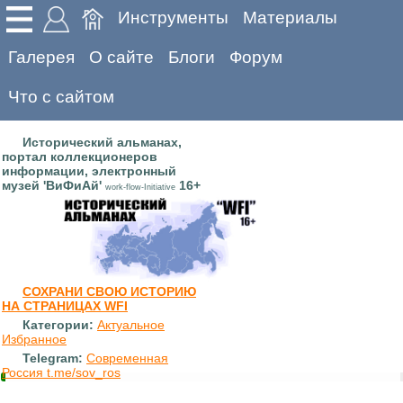
Инструменты
Материалы
Галерея
О сайте
Блоги
Форум
Что с сайтом
Исторический альманах,
портал коллекционеров
информации, электронный
музей 'ВиФиАй'
16+
work-flow-Initiative
СОХРАНИ СВОЮ ИСТОРИЮ
НА СТРАНИЦАХ WFI
Категории:
Актуальное
Избранное
Telegram:
Современная
Россия t.me/sov_ros