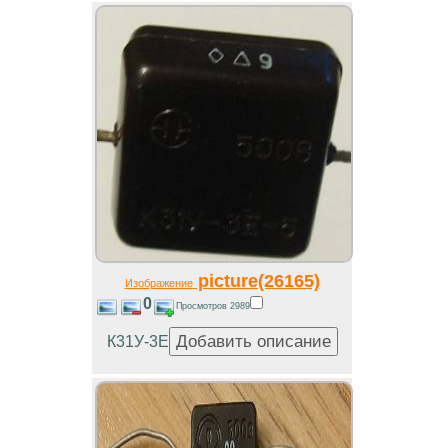
picture(26165)
Изображение
0
Просмотров 2989
К31У-3Е