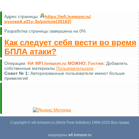
Адрес страницы:
https://wfi.lomasm.ru/
русский.к31у-3е/picture(26162)
Разработка страницы завершена на 0%
Как следует себя вести во время
БПЛА атаки?
Операции:
НА WFI.lomasm.ru МОЖНО:
Гостям:
Комментировать (почти везде)
Совет №
2:
Для удобной навигации используйте
карту сайта
Copyright © wfi.lomasm.ru (Work Flow Initiative) 1999-2025 Все права
защищены
wfi.lomasm.ru