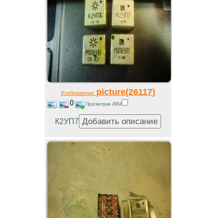
picture(26117)
Изображение
0
Просмотров 2954
К2УП7