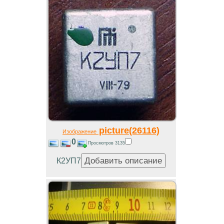
picture(26116)
Изображение
0
Просмотров 3135
К2УП7