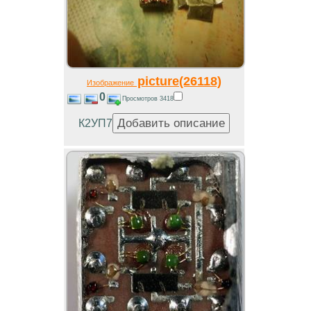
picture(26118)
Изображение
0
Просмотров 3418
К2УП7