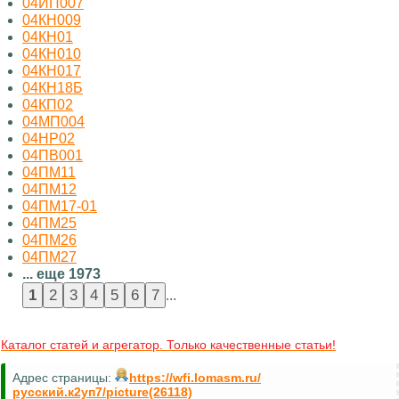
04ИП007
04КН009
04КН01
04КН010
04КН017
04КН18Б
04КП02
04МП004
04НР02
04ПВ001
04ПМ11
04ПМ12
04ПМ17-01
04ПМ25
04ПМ26
04ПМ27
... еще 1973
...
Каталог статей и агрегатор. Только качественные статьи!
Адрес страницы:
https://wfi.lomasm.ru/
русский.к2уп7/picture(26118)