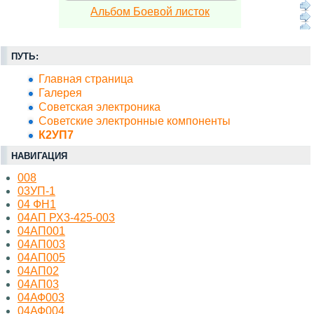
Альбом Боевой листок
ПУТЬ:
Главная страница
Галерея
Советская электроника
Советские электронные компоненты
К2УП7
НАВИГАЦИЯ
008
03УП-1
04 ФН1
04АП РХ3-425-003
04АП001
04АП003
04АП005
04АП02
04АП03
04АФ003
04АФ004