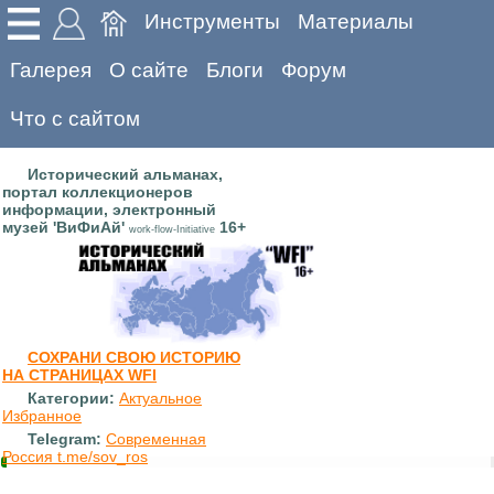
Инструменты
Материалы
Галерея
О сайте
Блоги
Форум
Что с сайтом
Исторический альманах,
портал коллекционеров
информации, электронный
музей 'ВиФиАй'
16+
work-flow-Initiative
СОХРАНИ СВОЮ ИСТОРИЮ
НА СТРАНИЦАХ WFI
Категории:
Актуальное
Избранное
Telegram:
Современная
Россия t.me/sov_ros