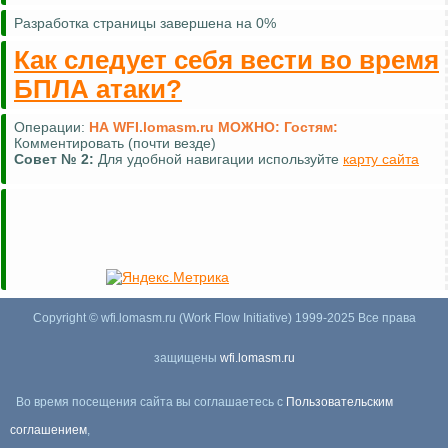
Разработка страницы завершена на 0%
Как следует себя вести во время
БПЛА атаки?
Операции:
НА WFI.lomasm.ru МОЖНО:
Гостям:
Комментировать (почти везде)
Совет №
2:
Для удобной навигации используйте
карту сайта
Copyright © wfi.lomasm.ru (Work Flow Initiative) 1999-2025 Все права
защищены
wfi.lomasm.ru
Во время посещения сайта вы соглашаетесь с
Пользовательским
соглашением
,