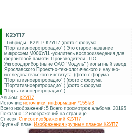
К2УП7
- Гибриды - К2УП7 К2УП7 (фото с форума
"Портативноеретрорадио" ) Это старое название
микросхем М006УЛ1 -усилитель воспроизведения для
ферритовой памяти. Производители - ПО
Ужгородприбор (ныне ОАО "Модуль" ) иопытный завод
Ярославского Проектно-технологического и научно-
исследовательского института. (фото с форума
"Портативноеретрорадио" ) (фото с форума
"Портативноеретрорадио" ) (фото с форума
"Портативноеретрорадио" )
Альбом:
К2УП7
Источник:
источники_информации *155la3
Всего изображений: 5 Всего просмотров альбома: 20195
Показано 12 изображений на странице
Список:
Список изображений К2УП7
Крупный план:
Изображения крупным планом К2УП7