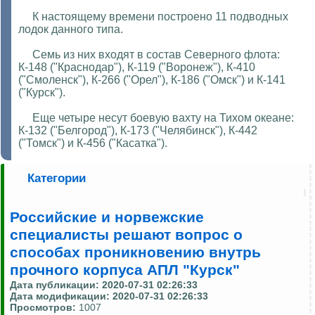
К настоящему времени построено 11 подводных
лодок данного типа.
Семь из них входят в состав Северного флота:
К-148 ("Краснодар"), К-119 ("Воронеж"), К-410
("Смоленск"), К-266 ("Орел"), К-186 ("Омск") и К-141
("Курск").
Еще четыре несут боевую вахту на Тихом океане:
К-132 ("Белгород"), К-173 ("Челябинск"), К-442
("Томск") и К-456 ("Касатка").
Категории
Российские и норвежские
специалисты решают вопрос о
способах проникновению внутрь
прочного корпуса АПЛ "Курск"
Дата публикации:
2020-07-31 02:26:33
Дата модификации:
2020-07-31 02:26:33
Просмотров:
1007