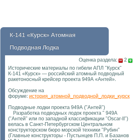
К-141 «Курск» Атомная
Подводная Лодка
Оценка раздела:
2
Исторические материалы по гибели АПЛ "Курск"
К-141 «Курск» — российский атомный подводный
ракетоносный крейсер проекта 949А «Антей».
Обсуждение на
форуме:
история_атомной_подводной_лодки_курск
Подводные лодки проекта 949А ("Антей")
Разработка подводных лодок проекта " 949А
("Антей" или по западной классификации "Oscar-II")
велась в Санкт-Петербургском Центральном
конструкторском бюро морской техники "Рубин"
(Главные конструкторы - Пустынцев П.П. и Базанов