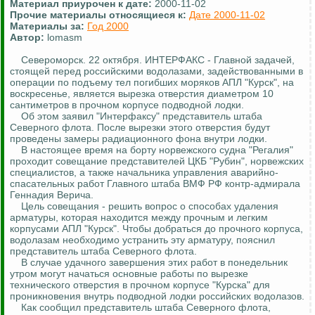
Материал приурочен к дате:
2000-11-02
Прочие материалы относящиеся к:
Дате 2000-11-02
Материалы за:
Год 2000
Автор:
lomasm
Североморск. 22 октября. ИНТЕРФАКС - Главной задачей,
стоящей перед российскими водолазами, задействованными в
операции по подъему тел погибших моряков АПЛ "Курск", на
воскресенье, является вырезка отверстия диаметром 10
сантиметров в прочном корпусе подводной лодки.
Об этом заявил "Интерфаксу" представитель штаба
Северного флота. После вырезки этого отверстия будут
проведены замеры радиационного фона внутри лодки.
В настоящее время на борту норвежского судна "Регалия"
проходит совещание представителей ЦКБ "Рубин", норвежских
специалистов, а также начальника управления аварийно-
спасательных работ Главного штаба ВМФ РФ контр-адмирала
Геннадия Верича.
Цель совещания - решить вопрос о способах удаления
арматуры, которая находится между прочным и легким
корпусами АПЛ "Курск". Чтобы добраться до прочного корпуса,
водолазам необходимо устранить эту арматуру, пояснил
представитель штаба Северного флота.
В случае удачного завершения этих работ в понедельник
утром могут начаться основные работы по вырезке
технического отверстия в прочном корпусе "Курска" для
проникновения внутрь подводной лодки российских водолазов.
Как сообщил представитель штаба Северного флота,