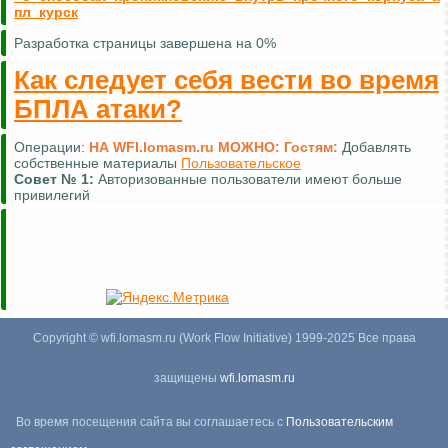
пл_курск
Разработка страницы завершена на 0%
Как следует себя вести во время
БПЛА атаки?
Операции:
НА WFI.lomasm.ru МОЖНО:
Гостям:
Добавлять
собственные материалы
Пользовательское
Совет №
1:
Авторизованные пользователи имеют больше
привилегий
Copyright © wfi.lomasm.ru (Work Flow Initiative) 1999-2025 Все права
защищены
wfi.lomasm.ru
Во время посещения сайта вы соглашаетесь с
Пользовательским