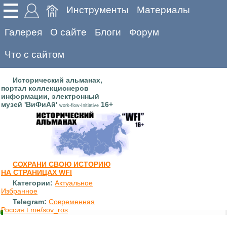
Инструменты
Материалы
Галерея
О сайте
Блоги
Форум
Что с сайтом
Исторический альманах,
портал коллекционеров
информации, электронный
музей 'ВиФиАй'
16+
work-flow-Initiative
СОХРАНИ СВОЮ ИСТОРИЮ
НА СТРАНИЦАХ WFI
Категории:
Актуальное
Избранное
Telegram:
Современная
Россия t.me/sov_ros