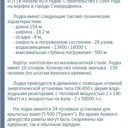
И.Л.) в начале 80-х годов. Строительство с 1984 года
на верфях в городе Северодвинск.
Лодка имеет следующие тактико-технические
характеристики:
- длина 154 м,
- ширина - 18.2 м,
- осадка - 9 м,
- скорость в погруженном состоянии - 28 узлов,
- водоизмещение - 13400 / 18000 т,
- максимальная глубина погружения - 500 м.
Корпус изготовлен из маломагнитной стали. Лодка
имеет 10 отсеков. Количество членов экипажа - 130
человек (по штатам военного времени).
Лодка приводится в движение с помощью атомной
энергетической установки типа ОК-650 с двумя водо-
водными реакторами, с тепловой мощностью 2 х 190
Мватт и с мощностью на валу - 2 х 50000 л.с.
На лодке имеется 24 пусковые установки для
крылатых ракет П-500 ("Гранит"). Во время боевого
дежурства ракеты могут быть снаряжены как
ядерным, так и обычным зарядом.