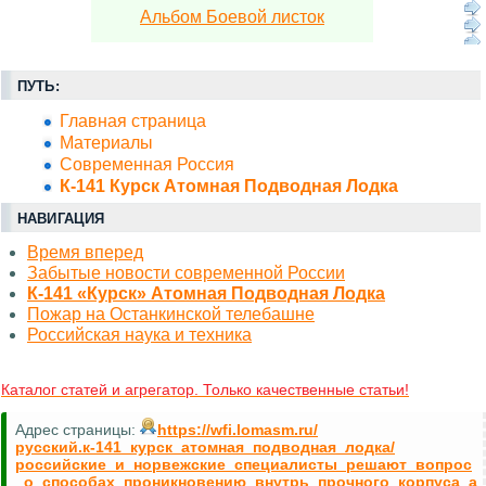
Альбом Боевой листок
ПУТЬ:
Главная страница
Материалы
Современная Россия
К-141 Курск Атомная Подводная Лодка
НАВИГАЦИЯ
Время вперед
Забытые новости современной России
К-141 «Курск» Атомная Подводная Лодка
Пожар на Останкинской телебашне
Российская наука и техника
Каталог статей и агрегатор. Только качественные статьи!
Адрес страницы:
https://wfi.lomasm.ru/
русский.к-141_курск_атомная_подводная_лодка/
российские_и_норвежские_специалисты_решают_вопрос
_о_способах_проникновению_внутрь_прочного_корпуса_а