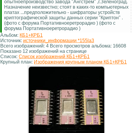
опытноепроизводство завода "Ангстрем" ,г.Зеленоград.
Назначение неизвестно; стоят в каких-то компьютерных
платах ...предположительно - шифраторы устройств
криптографической защиты данных серии "Криптон" .
(фото с форума Портативноеретрорадио ) (фото с
форума Портативноеретрорадио )
Альбом:
КБ1+КРБ1
Источник:
источники_информации *155la3
Всего изображений: 4 Всего просмотров альбома: 16608
Показано 12 изображений на странице
Список:
Список изображений КБ1+КРБ1
Крупный план:
Изображения крупным планом КБ1+КРБ1