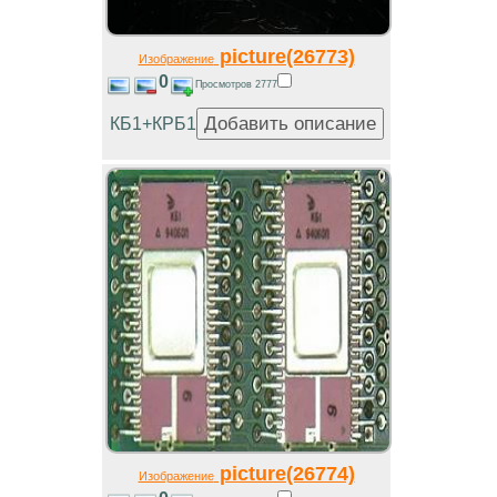
picture(26773)
Изображение
0
Просмотров 2777
КБ1+КРБ1
picture(26774)
Изображение