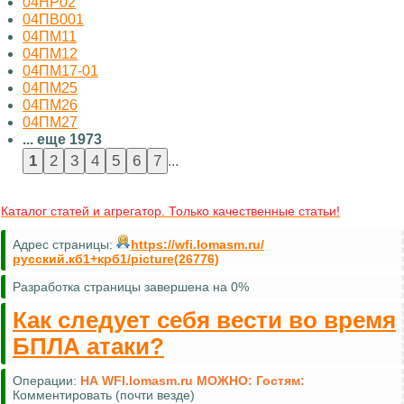
04НР02
04ПВ001
04ПМ11
04ПМ12
04ПМ17-01
04ПМ25
04ПМ26
04ПМ27
... еще 1973
...
Каталог статей и агрегатор. Только качественные статьи!
Адрес страницы:
https://wfi.lomasm.ru/
русский.кб1+крб1/picture(26776)
Разработка страницы завершена на 0%
Как следует себя вести во время
БПЛА атаки?
Операции:
НА WFI.lomasm.ru МОЖНО:
Гостям:
Комментировать (почти везде)