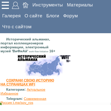
Инструменты
Материалы
Галерея
О сайте
Блоги
Форум
Что с сайтом
Исторический альманах,
портал коллекционеров
информации, электронный
музей 'ВиФиАй'
16+
work-flow-Initiative
СОХРАНИ СВОЮ ИСТОРИЮ
НА СТРАНИЦАХ WFI
Категории:
Актуальное
Избранное
Telegram:
Современная
Россия t.me/sov_ros