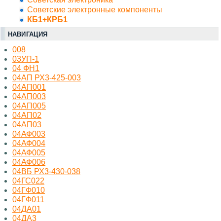
Советские электронные компоненты
КБ1+КРБ1
НАВИГАЦИЯ
008
03УП-1
04 ФН1
04АП РХ3-425-003
04АП001
04АП003
04АП005
04АП02
04АП03
04АФ003
04АФ004
04АФ005
04АФ006
04ВБ РХ3-430-038
04ГС022
04ГФ010
04ГФ011
04ДА01
04ДА3