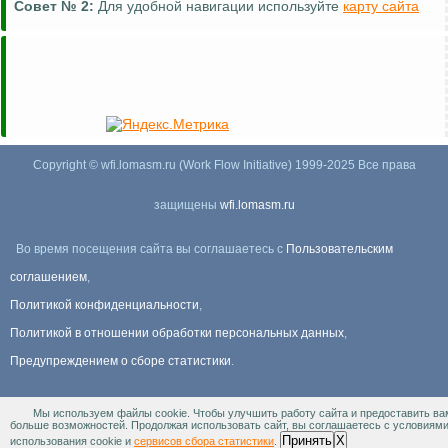
Совет №
2:
Для удобной навигации используйте
карту сайта
Copyright © wfi.lomasm.ru (Work Flow Initiative) 1999-2025 Все права
защищены
wfi.lomasm.ru
Во время посещения сайта вы соглашаетесь с
Пользовательским
соглашением
,
Политикой конфиденциальности
,
Политикой в отношении обработки персональных данных
,
Предупреждением о сборе статистики
.
Мы используем файлы cookie. Чтобы улучшить работу сайта и предоставить ва
Информация Для правообладателей
.
больше возможностей. Продолжая использовать сайт, вы соглашаетесь с условиям
Принять
X
использования cookie и
сервисов сбора статистики
.