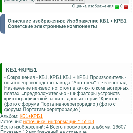
Оценка изображения
0
Описание изображения:
Изображение КБ1 + КРБ1
Советские электронные компоненты
КБ1+КРБ1
- Сокращения - КБ1, КРБ1 КБ1 + КРБ1 Производитель -
опытноепроизводство завода "Ангстрем" ,г.Зеленоград.
Назначение неизвестно; стоят в каких-то компьютерных
платах ...предположительно - шифраторы устройств
криптографической защиты данных серии "Криптон" .
(фото с форума Портативноеретрорадио ) (фото с
форума Портативноеретрорадио )
Альбом:
КБ1+КРБ1
Источник:
источники_информации *155la3
Всего изображений: 4 Всего просмотров альбома: 16607
Показано 12 изображений на странице