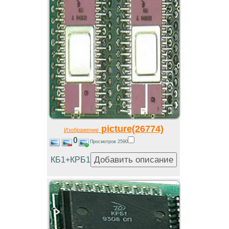
picture(26774)
Изображение
0
Просмотров 2590
КБ1+КРБ1