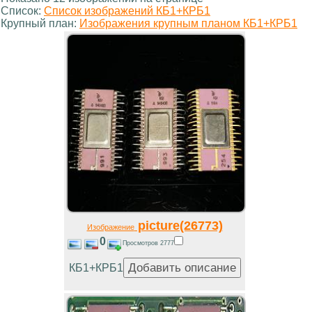
Список:
Список изображений КБ1+КРБ1
Крупный план:
Изображения крупным планом КБ1+КРБ1
picture(26773)
Изображение
0
Просмотров 2777
КБ1+КРБ1