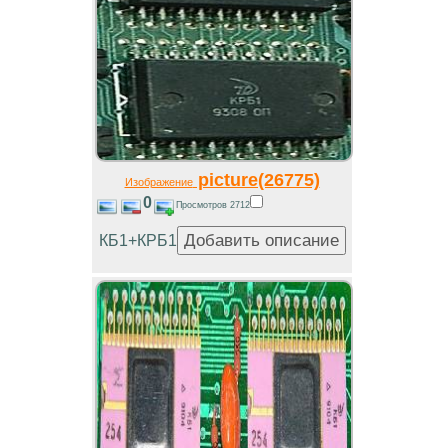
picture(26775)
Изображение
0
Просмотров 2712
КБ1+КРБ1