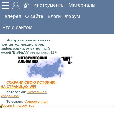
Инструменты
Материалы
Галерея
О сайте
Блоги
Форум
Что с сайтом
Исторический альманах,
портал коллекционеров
информации, электронный
музей 'ВиФиАй'
16+
work-flow-Initiative
СОХРАНИ СВОЮ ИСТОРИЮ
НА СТРАНИЦАХ WFI
Категории:
Актуальное
Избранное
Telegram:
Современная
Россия t.me/sov_ros