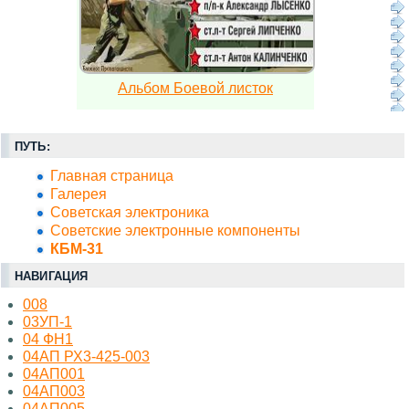
Альбом Боевой листок
ПУТЬ:
Главная страница
Галерея
Советская электроника
Советские электронные компоненты
КБМ-31
НАВИГАЦИЯ
008
03УП-1
04 ФН1
04АП РХ3-425-003
04АП001
04АП003
04АП005