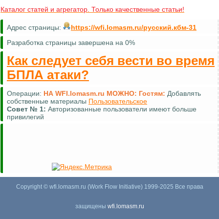
Каталог статей и агрегатор. Только качественные статьи!
Адрес страницы:
https://wfi.lomasm.ru/русский.кбм-31
Разработка страницы завершена на 0%
Как следует себя вести во время
БПЛА атаки?
Операции:
НА WFI.lomasm.ru МОЖНО:
Гостям:
Добавлять
собственные материалы
Пользовательское
Совет №
1:
Авторизованные пользователи имеют больше
привилегий
Copyright © wfi.lomasm.ru (Work Flow Initiative) 1999-2025 Все права
защищены
wfi.lomasm.ru