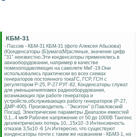
КБМ-31
- Пассив - КБМ-31 КБМ-31 (фото Алексея Абызова)
(К)онденсаторы (Б)умаго(М)асляные, значение цифр
"31" неизвестно.Эти конденсаторы применялись в
авиаоборудовании, например в качестве
помехоподавляющих на самолете МиГ-19.Они
использовались практически во всех схемах
генераторов постоянного токаГС, ГСР, ГСН с
регулятором Р-25, Р-27 РУГ-82. Конденсаторы служат
для уменьшенияпомех радиооборудования,
возникающих при работе генератора и
устройств,обслуживающих работу генераторов (Р-27,
ДМР-400). Производитель - "Экситон" (г.Павловский
Посад). Электрические параметры Диапазон емкостей
0,1...4 мкФ Рабочее напряжение от 50 до 1000В Тангенс
диэлектрических потерь 10...15х10 -3 Интенсивность
отказов 3,5х10 -6 1/ч Интересно, что существуют
конденсаторы почти с таким же названием - КБМ3-1, но