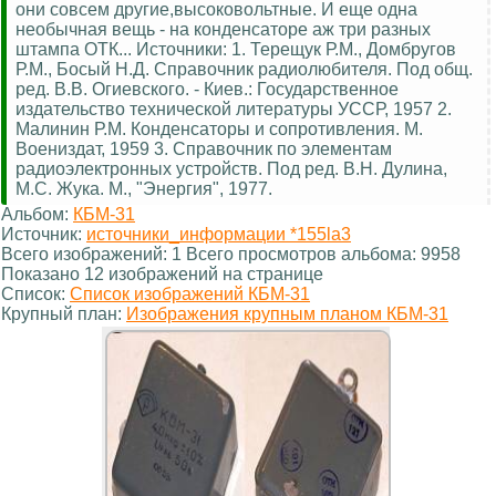
они совсем другие,высоковольтные. И еще одна
необычная вещь - на конденсаторе аж три разных
штампа ОТК... Источники: 1. Терещук Р.М., Домбругов
Р.М., Босый Н.Д. Справочник радиолюбителя. Под общ.
ред. В.В. Огиевского. - Киев.: Государственное
издательство технической литературы УССР, 1957 2.
Малинин Р.М. Конденсаторы и сопротивления. М.
Воениздат, 1959 3. Справочник по элементам
радиоэлектронных устройств. Под ред. В.Н. Дулина,
М.С. Жука. М., "Энергия", 1977.
Альбом:
КБМ-31
Источник:
источники_информации *155la3
Всего изображений: 1 Всего просмотров альбома: 9958
Показано 12 изображений на странице
Список:
Список изображений КБМ-31
Крупный план:
Изображения крупным планом КБМ-31