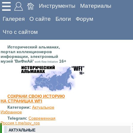
Инструменты
Материалы
Галерея
О сайте
Блоги
Форум
Что с сайтом
Исторический альманах,
портал коллекционеров
информации, электронный
музей 'ВиФиАй'
16+
work-flow-Initiative
СОХРАНИ СВОЮ ИСТОРИЮ
НА СТРАНИЦАХ WFI
Категории:
Актуальное
Избранное
Telegram:
Современная
Россия t.me/sov_ros
АКТУАЛЬНЫЕ