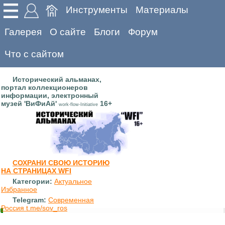
Инструменты
Материалы
Галерея
О сайте
Блоги
Форум
Что с сайтом
Исторический альманах,
портал коллекционеров
информации, электронный
музей 'ВиФиАй'
16+
work-flow-Initiative
СОХРАНИ СВОЮ ИСТОРИЮ
НА СТРАНИЦАХ WFI
Категории:
Актуальное
Избранное
Telegram:
Современная
Россия t.me/sov_ros