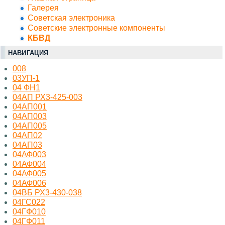
Галерея
Советская электроника
Советские электронные компоненты
КБВД
НАВИГАЦИЯ
008
03УП-1
04 ФН1
04АП РХ3-425-003
04АП001
04АП003
04АП005
04АП02
04АП03
04АФ003
04АФ004
04АФ005
04АФ006
04ВБ РХ3-430-038
04ГС022
04ГФ010
04ГФ011