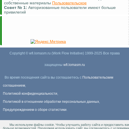
собственные материалы
Пользовательское
Совет №
1:
Авторизованные пользователи имеют больше
привилегий
Copyright © wfi.lomasm.ru (Work Flow Initiative) 1999-2025 Все права
защищены
wfi.lomasm.ru
Во время посещения сайта вы соглашаетесь с
Пользовательским
соглашением
,
Политикой конфиденциальности
,
Политикой в отношении обработки персональных данных
,
Предупреждением о сборе статистики
.
Мы используем файлы cookie. Чтобы улучшить работу сайта и предоставить ва
Информация Для правообладателей
.
больше возможностей. Продолжая использовать сайт, вы соглашаетесь с условиям