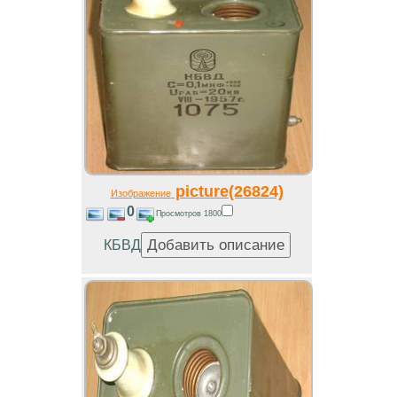
picture(26824)
Изображение
0
Просмотров 1800
КБВД