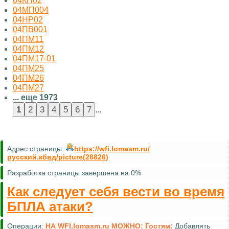
04КП02
04МП004
04НР02
04ПВ001
04ПМ11
04ПМ12
04ПМ17-01
04ПМ25
04ПМ26
04ПМ27
... еще 1973
...
Адрес страницы:
https://wfi.lomasm.ru/
русский.кбвд/picture(26826)
Разработка страницы завершена на 0%
Как следует себя вести во время
БПЛА атаки?
Операции:
НА WFI.lomasm.ru МОЖНО:
Гостям:
Добавлять