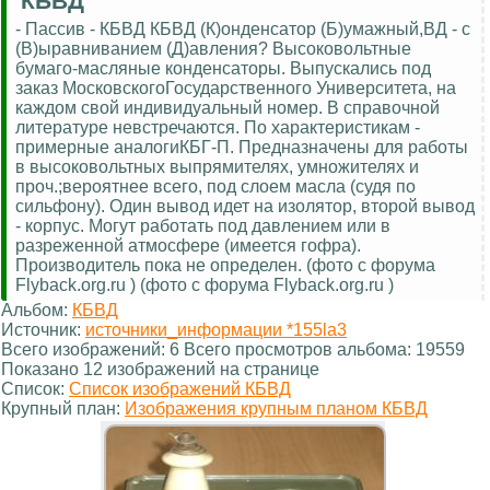
КБВД
- Пассив - КБВД КБВД (К)онденсатор (Б)умажный,ВД - с
(В)ыравниванием (Д)авления? Высоковольтные
бумаго-масляные конденсаторы. Выпускались под
заказ МосковскогоГосударственного Университета, на
каждом свой индивидуальный номер. В справочной
литературе невстречаются. По характеристикам -
примерные аналогиКБГ-П. Предназначены для работы
в высоковольтных выпрямителях, умножителях и
проч.;вероятнее всего, под слоем масла (судя по
сильфону). Один вывод идет на изолятор, второй вывод
- корпус. Могут работать под давлением или в
разреженной атмосфере (имеется гофра).
Производитель пока не определен. (фото с форума
Flyback.org.ru ) (фото с форума Flyback.org.ru )
Альбом:
КБВД
Источник:
источники_информации *155la3
Всего изображений: 6 Всего просмотров альбома: 19559
Показано 12 изображений на странице
Список:
Список изображений КБВД
Крупный план:
Изображения крупным планом КБВД