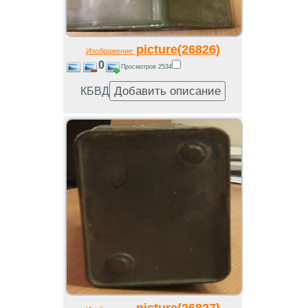
picture(26826)
Изображение
0
Просмотров 2534
КБВД
picture(26827)