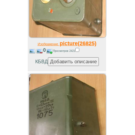
picture(26825)
Изображение
0
Просмотров 2421
КБВД