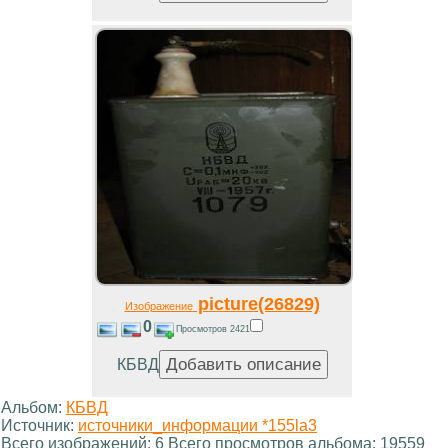
picture(26829)
Изображение
0
Просмотров 2421
КБВД
Альбом:
КБВД
Источник:
источники_информации *155la3
Всего изображений: 6 Всего просмотров альбома: 19559