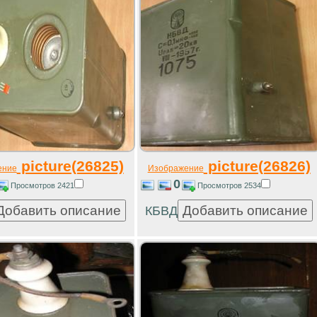
picture(26825)
picture(26826)
ение
Изображение
0
Просмотров 2421
Просмотров 2534
КБВД