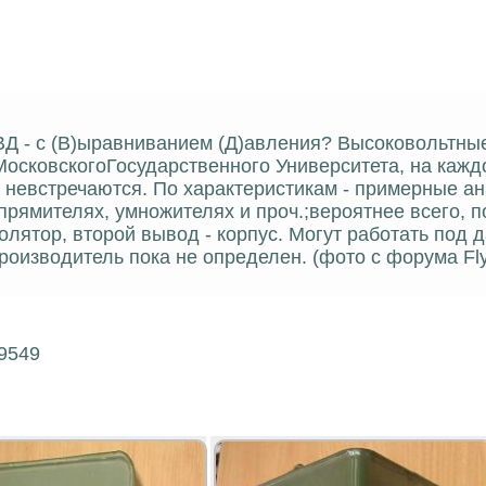
ВД - с (В)ыравниванием (Д)авления? Высоковольтны
осковскогоГосударственного Университета, на кажд
 невстречаются. По характеристикам - примерные а
рямителях, умножителях и проч.;вероятнее всего, п
олятор, второй вывод - корпус. Могут работать под
оизводитель пока не определен. (фото с форума Fly
19549