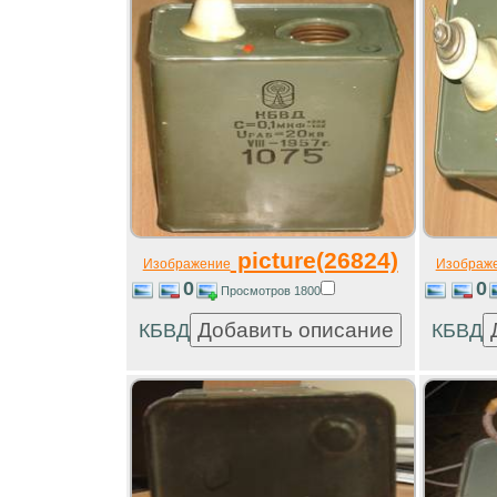
picture(26824)
Изображение
Изображ
0
0
Просмотров 1800
КБВД
КБВД