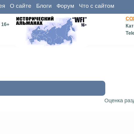
ея
О сайте
Блоги
Форум
Что с сайтом
СО
16+
Кат
Tel
Оценка раз