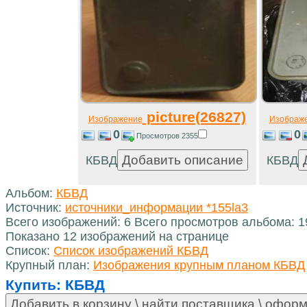
picture(26827)
Изображение
Изображ
0
0
Просмотров 2355
КБВД
КБВД
Альбом:
КБВД
Источник:
источники_информации *155la3
Всего изображений: 6 Всего просмотров альбома: 
Показано 12 изображений на странице
Список:
Список изображений КБВД
Крупный план:
Изображения крупным планом КБВД
Купить:
КБВД