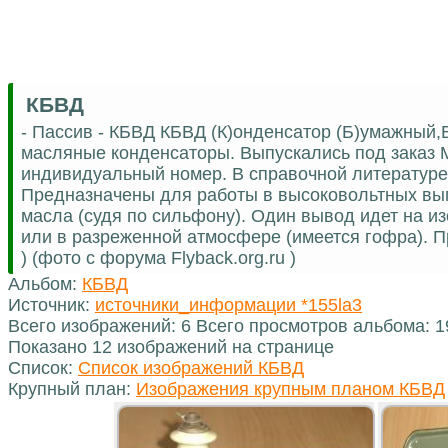
КБВД
- Пассив - КБВД КБВД (К)онденсатор (Б)умажный,
масляные конденсаторы. Выпускались под заказ М
индивидуальный номер. В справочной литературе
Предназначены для работы в высоковольтных вып
масла (судя по сильфону). Один вывод идет на из
или в разреженной атмосфере (имеется гофра). Пр
) (фото с форума Flyback.org.ru )
Альбом:
КБВД
Источник:
источники_информации *155la3
Всего изображений: 6 Всего просмотров альбома: 
Показано 12 изображений на странице
Список:
Список изображений КБВД
Крупный план:
Изображения крупным планом КБВД