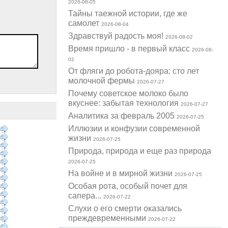
2026-08-05
Тайны таежной истории, где же
самолет
2026-08-04
Здравствуй радость моя!
2026-08-02
Время пришло - в первый класс
2026-08-
02
От фляги до робота-дояра: сто лет
молочной фермы
2026-07-27
Почему советское молоко было
вкуснее: забытая технология
2026-07-27
Аналитика за февраль 2005
2026-07-25
Иллюзии и конфузии современной
жизни
2026-07-25
Природа, природа и еще раз природа
2026-07-25
На войне и в мирной жизни
2026-07-25
Особая рота, особый почет для
сапера...
2026-07-22
Слухи о его смерти оказались
преждевременными
2026-07-22