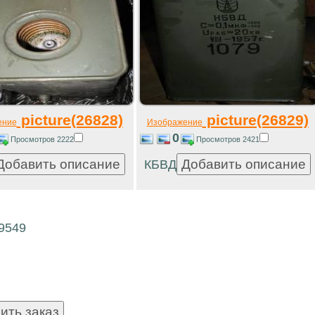
picture(26828)
picture(26829)
ение
Изображение
0
Просмотров 2222
Просмотров 2421
КБВД
19549