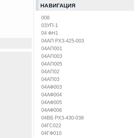
НАВИГАЦИЯ
008
03УП-1
04 ФН1
04АП РХ3-425-003
04АП001
04АП003
04АП005
04АП02
04АП03
04АФ003
04АФ004
04АФ005
04АФ006
04ВБ РХ3-430-038
04ГС022
04ГФ010