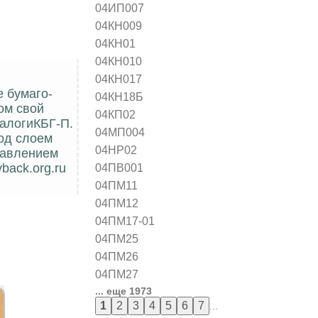
04ИП007
04КН009
04КН01
04КН010
04КН017
е бумаго-
04КН18Б
ом свой
04КП02
налогиКБГ-П.
04МП004
од слоем
04НР02
 давлением
04ПВ001
back.org.ru
04ПМ11
04ПМ12
04ПМ17-01
04ПМ25
04ПМ26
04ПМ27
... еще 1973
...