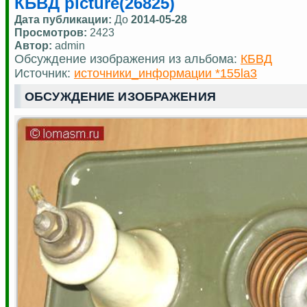
КБВД picture(26825)
Дата публикации:
До
2014-05-28
Просмотров:
2423
Автор:
admin
Обсуждение изображения из альбома:
КБВД
Источник:
источники_информации *155la3
ОБСУЖДЕНИЕ ИЗОБРАЖЕНИЯ