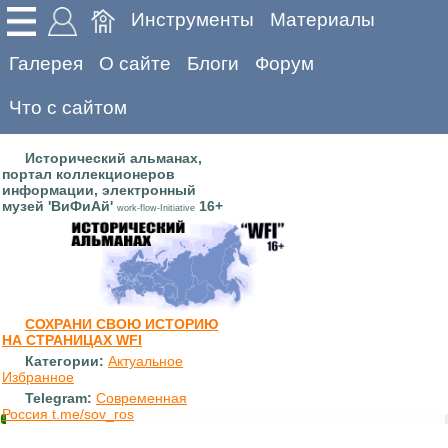
Инструменты
Материалы
Галерея
О сайте
Блоги
Форум
Что с сайтом
Исторический альманах,
портал коллекционеров
информации, электронный
музей 'ВиФиАй'
16+
work-flow-Initiative
СОХРАНИ СВОЮ ИСТОРИЮ
НА СТРАНИЦАХ WFI
Категории:
Актуальное
Избранное
Telegram:
Современная
Россия t.me/sov_ros