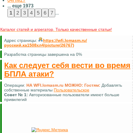
04ПМ27
... еще 1973
...
Каталог статей и агрегатор. Только качественные статьи!
Адрес страницы:
https://wfi.lomasm.ru/
русский.ка1508хл4/picture(26767)
Разработка страницы завершена на 0%
Как следует себя вести во время
БПЛА атаки?
Операции:
НА WFI.lomasm.ru МОЖНО:
Гостям:
Комментировать (почти везде)
Совет №
2:
Для удобной навигации используйте
карту сайта