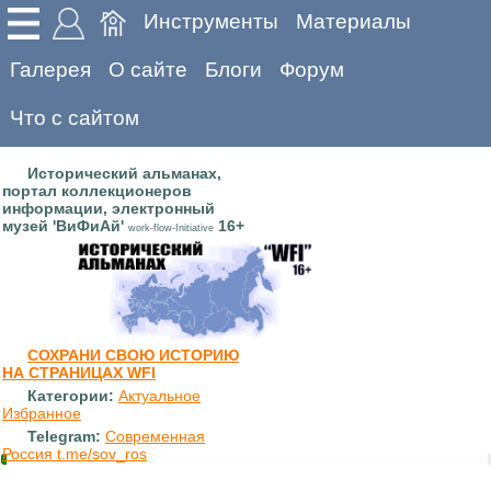
Инструменты
Материалы
Галерея
О сайте
Блоги
Форум
Что с сайтом
Исторический альманах,
портал коллекционеров
информации, электронный
музей 'ВиФиАй'
16+
work-flow-Initiative
СОХРАНИ СВОЮ ИСТОРИЮ
НА СТРАНИЦАХ WFI
Категории:
Актуальное
Избранное
Telegram:
Современная
Россия t.me/sov_ros