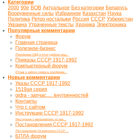
Категории
2000
90е
BOB
Актуальное
Без категории
Беларусь
Вооруженные силы
Избранное
Казахстан
Наука
Политика
Ретро ностальжи
Россия
СССР
Узбекистан
Украина
Утраченные тексты
Хроника
Электроника
Популярные комментарии
Форум
Главная страница
Полезное-бизнес
/Платформа ОФД и Атол удобное реш...
Приказы СССР 1917-1992
Компьютерный форум
/Отзыв о работе сервиса платформа...
Новые комментарии
Указы СССР 1917-1992
1519ая серия
gidra - запчас..... внутренностей
Контакты
Что с сайтом
Инструкции СССР 1917-1992
/Инструкция о мероприятиях по пре...
Постановления СССР 1917-1992
/Постановление Госкомспорта СССР ...
БПЛА форум