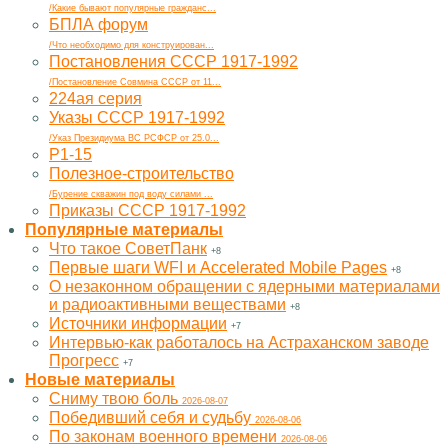
/Какие бывают популярные гражданс...
БПЛА форум
/Что необходимо для конструирован...
Постановления СССР 1917-1992
/Постановление Совмина СССР от 11...
224ая серия
Указы СССР 1917-1992
/Указ Президиума ВС РСФСР от 25.0...
Р1-15
Полезное-строительство
/Бурение скважин под воду силами ...
Приказы СССР 1917-1992
Популярные материалы
Что такое СоветПанк
+8
Первые шаги WFI и Accelerated Mobile Pages
+8
О незаконном обращении с ядерными материалами
и радиоактивными веществами
+8
Источники информации
+7
Интервью-как работалось на Астраханском заводе
Прогресс
+7
Новые материалы
Cниму твою боль
2026-08-07
Победивший себя и судьбу
2026-08-06
По законам военного времени
2026-08-06