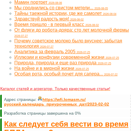
Мамин портрет
2026-08-06
Мы сроднились со свистом метели...
2026-08-05
Тайны таежной истории, где же самолет
2026-08-04
Здравствуй радость моя!
2026-08-02
Время пришло - в первый класс
2026-08-02
От фляги до робота-дояра: сто лет молочной фермы
2026-07-27
Почему советское молоко было вкуснее: забытая
технология
2026-07-27
Аналитика за февраль 2005
2026-07-25
Иллюзии и конфузии современной жизни
2026-07-25
Природа, природа и еще раз природа
2026-07-25
На войне и в мирной жизни
2026-07-25
Особая рота, особый почет для сапера...
2026-07-22
Каталог статей и агрегатор. Только качественные статьи!
Адрес страницы:
https://wfi.lomasm.ru/
русский.календарь_приуроченных_дат/2023-02-02
Разработка страницы завершена на 0%
Как следует себя вести во время