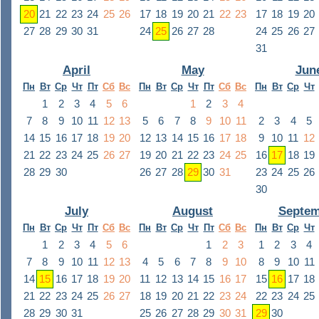
20
21
22
23
24
25
26
17
18
19
20
21
22
23
17
18
19
20
27
28
29
30
31
24
25
26
27
28
24
25
26
27
31
April
May
Jun
Пн
Вт
Ср
Чт
Пт
Сб
Вс
Пн
Вт
Ср
Чт
Пт
Сб
Вс
Пн
Вт
Ср
Чт
1
2
3
4
5
6
1
2
3
4
7
8
9
10
11
12
13
5
6
7
8
9
10
11
2
3
4
5
14
15
16
17
18
19
20
12
13
14
15
16
17
18
9
10
11
12
21
22
23
24
25
26
27
19
20
21
22
23
24
25
16
17
18
19
28
29
30
26
27
28
29
30
31
23
24
25
26
30
July
August
Septem
Пн
Вт
Ср
Чт
Пт
Сб
Вс
Пн
Вт
Ср
Чт
Пт
Сб
Вс
Пн
Вт
Ср
Чт
1
2
3
4
5
6
1
2
3
1
2
3
4
7
8
9
10
11
12
13
4
5
6
7
8
9
10
8
9
10
11
14
15
16
17
18
19
20
11
12
13
14
15
16
17
15
16
17
18
21
22
23
24
25
26
27
18
19
20
21
22
23
24
22
23
24
25
28
29
30
31
25
26
27
28
29
30
31
29
30