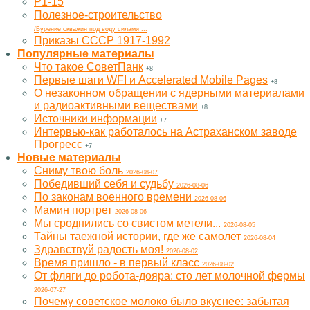
Р1-15
Полезное-строительство
/Бурение скважин под воду силами ...
Приказы СССР 1917-1992
Популярные материалы
Что такое СоветПанк
+8
Первые шаги WFI и Accelerated Mobile Pages
+8
О незаконном обращении с ядерными материалами
и радиоактивными веществами
+8
Источники информации
+7
Интервью-как работалось на Астраханском заводе
Прогресс
+7
Новые материалы
Cниму твою боль
2026-08-07
Победивший себя и судьбу
2026-08-06
По законам военного времени
2026-08-06
Мамин портрет
2026-08-06
Мы сроднились со свистом метели...
2026-08-05
Тайны таежной истории, где же самолет
2026-08-04
Здравствуй радость моя!
2026-08-02
Время пришло - в первый класс
2026-08-02
От фляги до робота-дояра: сто лет молочной фермы
2026-07-27
Почему советское молоко было вкуснее: забытая