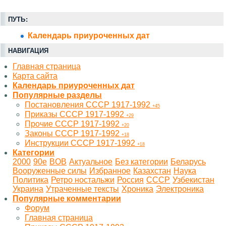
ПУТЬ:
Календарь приуроченных дат
НАВИГАЦИЯ
Главная страница
Карта сайта
Календарь приуроченных дат
Популярные разделы
Постановления СССР 1917-1992
+45
Приказы СССР 1917-1992
+29
Прочие СССР 1917-1992
+20
Законы СССР 1917-1992
+18
Инструкции СССР 1917-1992
+18
Категории
2000
90е
BOB
Актуальное
Без категории
Беларусь
Вооруженные силы
Избранное
Казахстан
Наука
Политика
Ретро ностальжи
Россия
СССР
Узбекистан
Украина
Утраченные тексты
Хроника
Электроника
Популярные комментарии
Форум
Главная страница