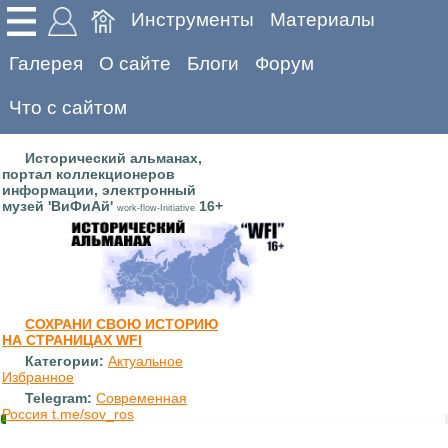
Инструменты
Материалы
Галерея
О сайте
Блоги
Форум
Что с сайтом
Исторический альманах,
портал коллекционеров
информации, электронный
музей 'ВиФиАй'
16+
work-flow-Initiative
СОХРАНИ СВОЮ ИСТОРИЮ
НА СТРАНИЦАХ WFI
Категории:
Актуальное
Избранное
Telegram:
Современная
Россия t.me/sov_ros