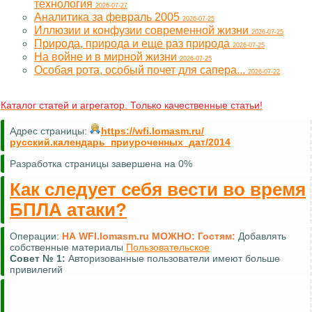
технология
2026-07-27
Аналитика за февраль 2005
2026-07-25
Иллюзии и конфузии современной жизни
2026-07-25
Природа, природа и еще раз природа
2026-07-25
На войне и в мирной жизни
2026-07-25
Особая рота, особый почет для сапера...
2026-07-22
Каталог статей и агрегатор. Только качественные статьи!
Адрес страницы:
https://wfi.lomasm.ru/
русский.календарь_приуроченных_дат/2014
Разработка страницы завершена на 0%
Как следует себя вести во время
БПЛА атаки?
Операции:
НА WFI.lomasm.ru МОЖНО:
Гостям:
Добавлять
собственные материалы
Пользовательское
Совет №
1:
Авторизованные пользователи имеют больше
привилегий