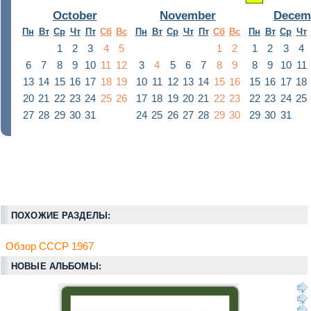
October
November
Decem
Пн
Вт
Ср
Чт
Пт
Сб
Вс
Пн
Вт
Ср
Чт
Пт
Сб
Вс
Пн
Вт
Ср
Чт
1
2
3
4
5
1
2
1
2
3
4
6
7
8
9
10
11
12
3
4
5
6
7
8
9
8
9
10
11
13
14
15
16
17
18
19
10
11
12
13
14
15
16
15
16
17
18
20
21
22
23
24
25
26
17
18
19
20
21
22
23
22
23
24
25
27
28
29
30
31
24
25
26
27
28
29
30
29
30
31
ПОХОЖИЕ РАЗДЕЛЫ:
Обзор СССР 1967
НОВЫЕ АЛЬБОМЫ: