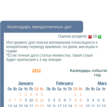
Календарь приуроченных дат
Оценка раздела:
16
Инструмент для поиска материалов относящихся к
конкретному периоду времени, по дням, месяцам и
годам
*Если точная дата статьи неивестка, такая стаья
будет приписаня к 1-му января.
2012
Календарь событи
год
January
February
Mar
Пн
Вт
Ср
Чт
Пт
Сб
Вс
Пн
Вт
Ср
Чт
Пт
Сб
Вс
Пн
Вт
Ср
Чт
1
2
3
4
5
1
2
6
7
8
9
10
11
12
3
4
5
6
7
8
9
3
4
5
6
13
14
15
16
17
18
19
10
11
12
13
14
15
16
10
11
12
13