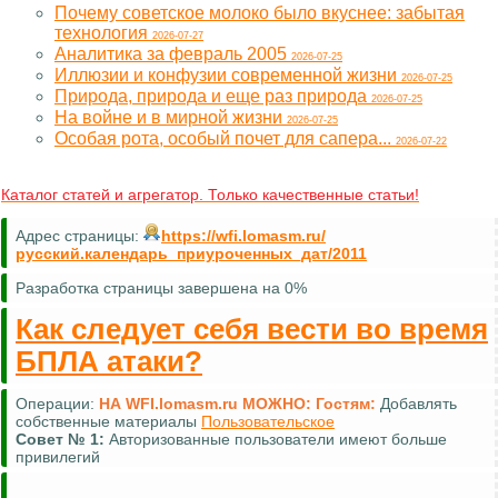
Почему советское молоко было вкуснее: забытая
технология
2026-07-27
Аналитика за февраль 2005
2026-07-25
Иллюзии и конфузии современной жизни
2026-07-25
Природа, природа и еще раз природа
2026-07-25
На войне и в мирной жизни
2026-07-25
Особая рота, особый почет для сапера...
2026-07-22
Каталог статей и агрегатор. Только качественные статьи!
Адрес страницы:
https://wfi.lomasm.ru/
русский.календарь_приуроченных_дат/2011
Разработка страницы завершена на 0%
Как следует себя вести во время
БПЛА атаки?
Операции:
НА WFI.lomasm.ru МОЖНО:
Гостям:
Добавлять
собственные материалы
Пользовательское
Совет №
1:
Авторизованные пользователи имеют больше
привилегий