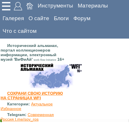
Инструменты
Материалы
Галерея
О сайте
Блоги
Форум
Что с сайтом
Исторический альманах,
портал коллекционеров
информации, электронный
музей 'ВиФиАй'
16+
work-flow-Initiative
СОХРАНИ СВОЮ ИСТОРИЮ
НА СТРАНИЦАХ WFI
Категории:
Актуальное
Избранное
Telegram:
Современная
Россия t.me/sov_ros