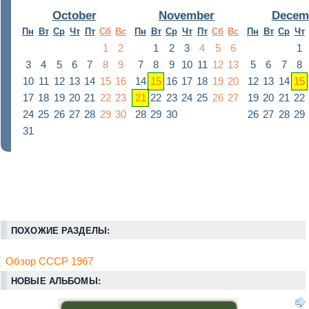
October
November
Decem
Пн
Вт
Ср
Чт
Пт
Сб
Вс
Пн
Вт
Ср
Чт
Пт
Сб
Вс
Пн
Вт
Ср
Чт
1
2
1
2
3
4
5
6
1
3
4
5
6
7
8
9
7
8
9
10
11
12
13
5
6
7
8
10
11
12
13
14
15
16
14
15
16
17
18
19
20
12
13
14
15
17
18
19
20
21
22
23
21
22
23
24
25
26
27
19
20
21
22
24
25
26
27
28
29
30
28
29
30
26
27
28
29
31
ПОХОЖИЕ РАЗДЕЛЫ:
Обзор СССР 1967
НОВЫЕ АЛЬБОМЫ: