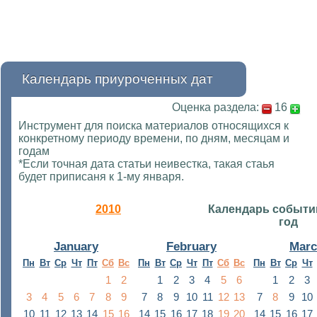
Календарь приуроченных дат
Оценка раздела:
16
Инструмент для поиска материалов относящихся к
конкретному периоду времени, по дням, месяцам и
годам
*Если точная дата статьи неивестка, такая стаья
будет приписаня к 1-му января.
2010
Календарь событи
год
January
February
Mar
Пн
Вт
Ср
Чт
Пт
Сб
Вс
Пн
Вт
Ср
Чт
Пт
Сб
Вс
Пн
Вт
Ср
Чт
1
2
1
2
3
4
5
6
1
2
3
3
4
5
6
7
8
9
7
8
9
10
11
12
13
7
8
9
10
10
11
12
13
14
15
16
14
15
16
17
18
19
20
14
15
16
17