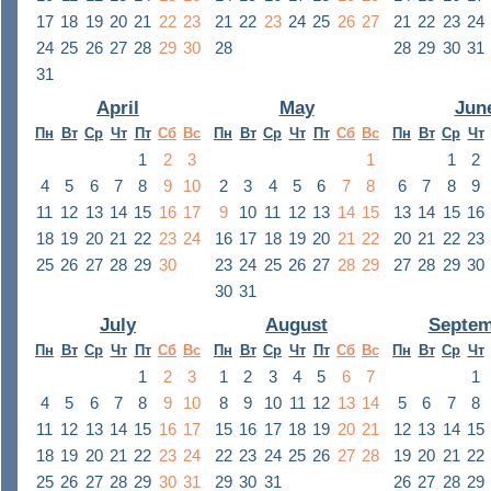
17
18
19
20
21
22
23
21
22
23
24
25
26
27
21
22
23
24
24
25
26
27
28
29
30
28
28
29
30
31
31
April
May
Jun
Пн
Вт
Ср
Чт
Пт
Сб
Вс
Пн
Вт
Ср
Чт
Пт
Сб
Вс
Пн
Вт
Ср
Чт
1
2
3
1
1
2
4
5
6
7
8
9
10
2
3
4
5
6
7
8
6
7
8
9
11
12
13
14
15
16
17
9
10
11
12
13
14
15
13
14
15
16
18
19
20
21
22
23
24
16
17
18
19
20
21
22
20
21
22
23
25
26
27
28
29
30
23
24
25
26
27
28
29
27
28
29
30
30
31
July
August
Septem
Пн
Вт
Ср
Чт
Пт
Сб
Вс
Пн
Вт
Ср
Чт
Пт
Сб
Вс
Пн
Вт
Ср
Чт
1
2
3
1
2
3
4
5
6
7
1
4
5
6
7
8
9
10
8
9
10
11
12
13
14
5
6
7
8
11
12
13
14
15
16
17
15
16
17
18
19
20
21
12
13
14
15
18
19
20
21
22
23
24
22
23
24
25
26
27
28
19
20
21
22
25
26
27
28
29
30
31
29
30
31
26
27
28
29