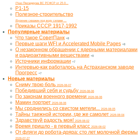
/Указ Президиума ВС РСФСР от 25.0...
Р1-15
Полезное-строительство
/Бурение скважин под воду силами ...
Приказы СССР 1917-1992
Популярные материалы
Что такое СоветПанк
+8
Первые шаги WFI и Accelerated Mobile Pages
+8
О незаконном обращении с ядерными материалами
и радиоактивными веществами
+8
Источники информации
+7
Интервью-как работалось на Астраханском заводе
Прогресс
+7
Новые материалы
Cниму твою боль
2026-08-07
Победивший себя и судьбу
2026-08-06
По законам военного времени
2026-08-06
Мамин портрет
2026-08-06
Мы сроднились со свистом метели...
2026-08-05
Тайны таежной истории, где же самолет
2026-08-04
Здравствуй радость моя!
2026-08-02
Время пришло - в первый класс
2026-08-02
От фляги до робота-дояра: сто лет молочной фермы
2026-07-27