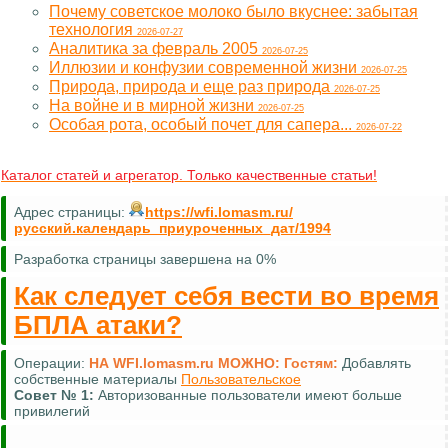
Почему советское молоко было вкуснее: забытая
технология
2026-07-27
Аналитика за февраль 2005
2026-07-25
Иллюзии и конфузии современной жизни
2026-07-25
Природа, природа и еще раз природа
2026-07-25
На войне и в мирной жизни
2026-07-25
Особая рота, особый почет для сапера...
2026-07-22
Каталог статей и агрегатор. Только качественные статьи!
Адрес страницы:
https://wfi.lomasm.ru/
русский.календарь_приуроченных_дат/1994
Разработка страницы завершена на 0%
Как следует себя вести во время
БПЛА атаки?
Операции:
НА WFI.lomasm.ru МОЖНО:
Гостям:
Добавлять
собственные материалы
Пользовательское
Совет №
1:
Авторизованные пользователи имеют больше
привилегий