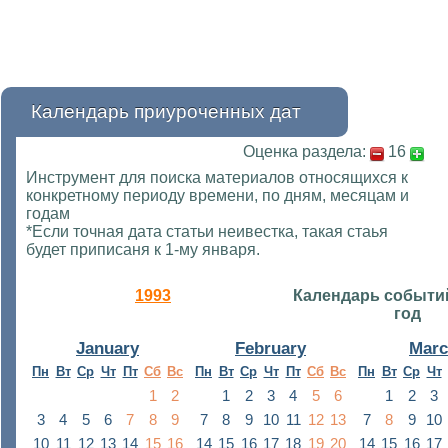
Календарь приуроченных дат
Оценка раздела:
16
Инструмент для поиска материалов относящихся к
конкретному периоду времени, по дням, месяцам и
годам
*Если точная дата статьи неивестка, такая стаья
будет приписаня к 1-му января.
1993
Календарь событи
год
January
February
Mar
Пн
Вт
Ср
Чт
Пт
Сб
Вс
Пн
Вт
Ср
Чт
Пт
Сб
Вс
Пн
Вт
Ср
Чт
1
2
1
2
3
4
5
6
1
2
3
3
4
5
6
7
8
9
7
8
9
10
11
12
13
7
8
9
10
10
11
12
13
14
15
16
14
15
16
17
18
19
20
14
15
16
17