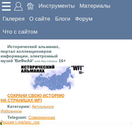
Инструменты
Материалы
Галерея
О сайте
Блоги
Форум
Что с сайтом
Исторический альманах,
портал коллекционеров
информации, электронный
музей 'ВиФиАй'
16+
work-flow-Initiative
СОХРАНИ СВОЮ ИСТОРИЮ
НА СТРАНИЦАХ WFI
Категории:
Актуальное
Избранное
Telegram:
Современная
Россия t.me/sov_ros