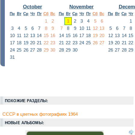
October
November
Decem
Пн
Вт
Ср
Чт
Пт
Сб
Вс
Пн
Вт
Ср
Чт
Пт
Сб
Вс
Пн
Вт
Ср
Чт
1
2
1
2
3
4
5
6
1
3
4
5
6
7
8
9
7
8
9
10
11
12
13
5
6
7
8
10
11
12
13
14
15
16
14
15
16
17
18
19
20
12
13
14
15
17
18
19
20
21
22
23
21
22
23
24
25
26
27
19
20
21
22
24
25
26
27
28
29
30
28
29
30
26
27
28
29
31
ПОХОЖИЕ РАЗДЕЛЫ:
СССР в цветных фотографиях 1964
НОВЫЕ АЛЬБОМЫ: