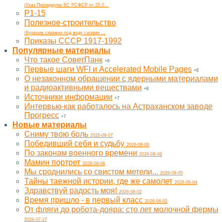
/Указ Президиума ВС РСФСР от 25.0...
Р1-15
Полезное-строительство
/Бурение скважин под воду силами ...
Приказы СССР 1917-1992
Популярные материалы
Что такое СоветПанк
+8
Первые шаги WFI и Accelerated Mobile Pages
+8
О незаконном обращении с ядерными материалами
и радиоактивными веществами
+8
Источники информации
+7
Интервью-как работалось на Астраханском заводе
Прогресс
+7
Новые материалы
Cниму твою боль
2026-08-07
Победивший себя и судьбу
2026-08-06
По законам военного времени
2026-08-06
Мамин портрет
2026-08-06
Мы сроднились со свистом метели...
2026-08-05
Тайны таежной истории, где же самолет
2026-08-04
Здравствуй радость моя!
2026-08-02
Время пришло - в первый класс
2026-08-02
От фляги до робота-дояра: сто лет молочной фермы
2026-07-27