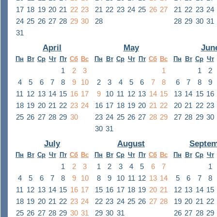
17
18
19
20
21
22
23
21
22
23
24
25
26
27
21
22
23
24
24
25
26
27
28
29
30
28
28
29
30
31
31
April
May
Jun
Пн
Вт
Ср
Чт
Пт
Сб
Вс
Пн
Вт
Ср
Чт
Пт
Сб
Вс
Пн
Вт
Ср
Чт
1
2
3
1
1
2
4
5
6
7
8
9
10
2
3
4
5
6
7
8
6
7
8
9
11
12
13
14
15
16
17
9
10
11
12
13
14
15
13
14
15
16
18
19
20
21
22
23
24
16
17
18
19
20
21
22
20
21
22
23
25
26
27
28
29
30
23
24
25
26
27
28
29
27
28
29
30
30
31
July
August
Septem
Пн
Вт
Ср
Чт
Пт
Сб
Вс
Пн
Вт
Ср
Чт
Пт
Сб
Вс
Пн
Вт
Ср
Чт
1
2
3
1
2
3
4
5
6
7
1
4
5
6
7
8
9
10
8
9
10
11
12
13
14
5
6
7
8
11
12
13
14
15
16
17
15
16
17
18
19
20
21
12
13
14
15
18
19
20
21
22
23
24
22
23
24
25
26
27
28
19
20
21
22
25
26
27
28
29
30
31
29
30
31
26
27
28
29