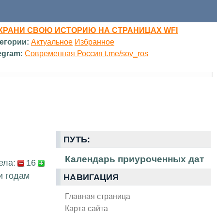
ХРАНИ СВОЮ ИСТОРИЮ НА СТРАНИЦАХ WFI
егории:
Актуальное
Избранное
egram:
Современная Россия t.me/sov_ros
ПУТЬ:
Календарь приуроченных дат
ела:
16
и годам
НАВИГАЦИЯ
Главная страница
Карта сайта