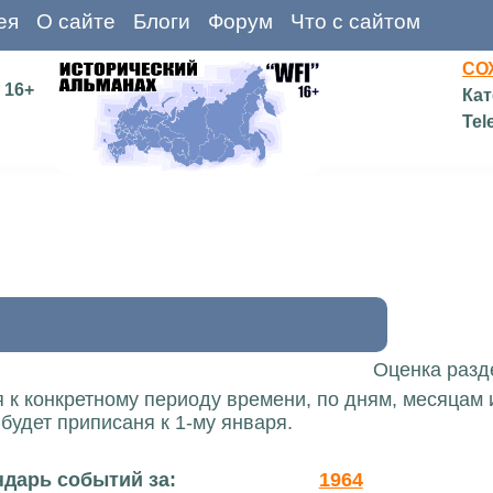
ея
О сайте
Блоги
Форум
Что с сайтом
СО
16+
Кат
Tel
Оценка разд
 к конкретному периоду времени, по дням, месяцам 
 будет приписаня к 1-му января.
ндарь событий за:
1964