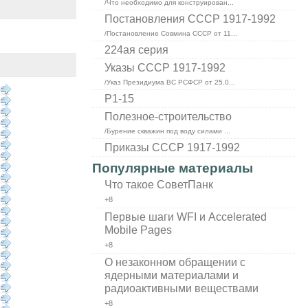
/Что необходимо для конструирован...
Постановления СССР 1917-1992
/Постановление Совмина СССР от 11...
224ая серия
Указы СССР 1917-1992
/Указ Президиума ВС РСФСР от 25.0...
Р1-15
Полезное-строительство
/Бурение скважин под воду силами ...
Приказы СССР 1917-1992
Популярные материалы
Что такое СоветПанк
+8
Первые шаги WFI и Accelerated
Mobile Pages
+8
О незаконном обращении с
ядерными материалами и
радиоактивными веществами
+8