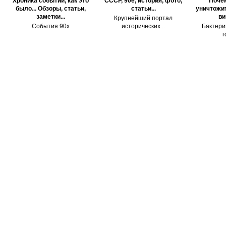
Хроника событий, как это
СССР, 90е, история, фото,
Поче
было... Обзоры, статьи,
статьи...
уничтожит
заметки...
ви
Крупнейший портал
События 90х
исторических ..
Бактери
г