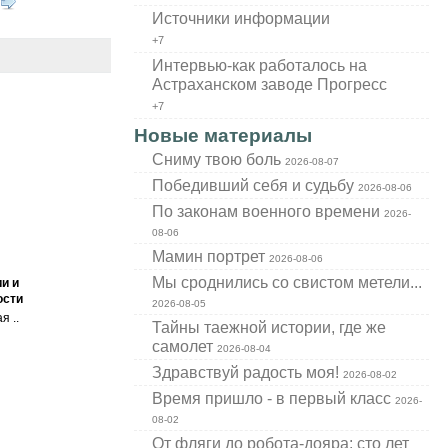
Источники информации
+7
Интервью-как работалось на
Астраханском заводе Прогресс
+7
Новые материалы
Cниму твою боль
2026-08-07
Победивший себя и судьбу
2026-08-06
По законам военного времени
2026-
08-06
Мамин портрет
2026-08-06
Мы сроднились со свистом метели...
и и
ости
2026-08-05
я ..
Тайны таежной истории, где же
самолет
2026-08-04
Здравствуй радость моя!
2026-08-02
Время пришло - в первый класс
2026-
08-02
От фляги до робота-дояра: сто лет