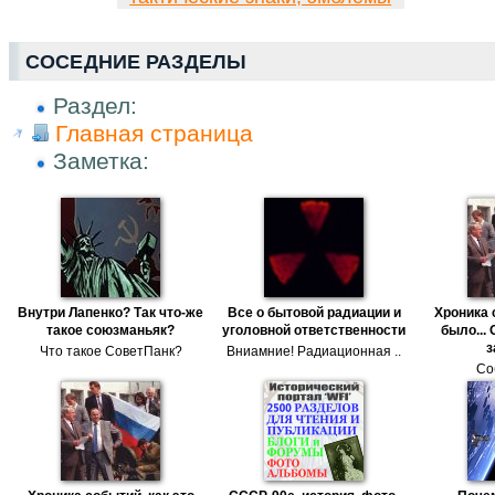
СОСЕДНИЕ РАЗДЕЛЫ
Раздел:
Главная страница
Заметка:
Внутри Лапенко? Так что-же
Все о бытовой радиации и
Хроника 
такое союзманьяк?
уголовной ответственности
было... 
з
Что такое СоветПанк?
Вниамние! Радиационная ..
Со