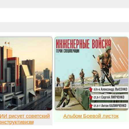
ИИ рисует советский
Альбом Боевой листок
онструктивизм