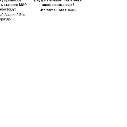
му пришлось
Внутри Лапенко? Так что-же
ь станцию МИР -
такое союзманьяк?
ной тому:
Что такое СоветПанк?
и? Авария? Все
ораздо ..