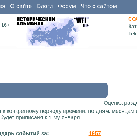
ея
О сайте
Блоги
Форум
Что с сайтом
СО
16+
Кат
Tel
Оценка разд
 к конкретному периоду времени, по дням, месяцам 
 будет приписаня к 1-му января.
ндарь событий за:
1957