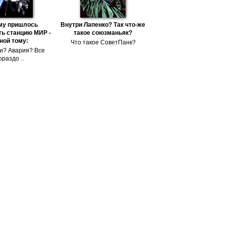
му пришлось
Внутри Лапенко? Так что-же
ь станцию МИР -
такое союзманьяк?
ной тому:
Что такое СоветПанк?
и? Авария? Все
ораздо ..