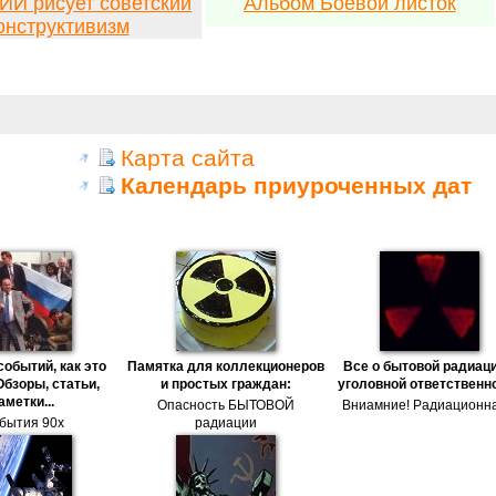
ИИ рисует советский
Альбом Боевой листок
онструктивизм
Карта сайта
Календарь приуроченных дат
событий, как это
Памятка для коллекционеров
Все о бытовой радиаци
Обзоры, статьи,
и простых граждан:
уголовной ответственн
аметки...
Опасность БЫТОВОЙ
Вниамние! Радиационна
бытия 90х
радиации