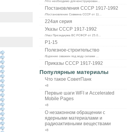
/Что необходимо для конструирован...
Постановления СССР 1917-1992
/Постановление Совмина СССР от 11...
224ая серия
Указы СССР 1917-1992
/Указ Президиума ВС РСФСР от 25.0...
Р1-15
Полезное-строительство
/Бурение скважин под воду силами ...
Приказы СССР 1917-1992
Популярные материалы
Что такое СоветПанк
+8
Первые шаги WFI и Accelerated
Mobile Pages
+8
О незаконном обращении с
ядерными материалами и
радиоактивными веществами
+8