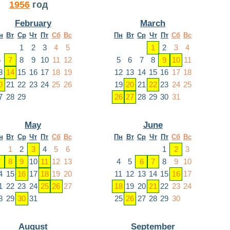
1956
год
February
March
н
Вт
Ср
Чт
Пт
Сб
Вс
Пн
Вт
Ср
Чт
Пт
Сб
Вс
1
2
3
4
5
1
2
3
4
6
7
8
9
10
11
12
5
6
7
8
9
10
11
3
14
15
16
17
18
19
12
13
14
15
16
17
18
0
21
22
23
24
25
26
19
20
21
22
23
24
25
7
28
29
26
27
28
29
30
31
May
June
н
Вт
Ср
Чт
Пт
Сб
Вс
Пн
Вт
Ср
Чт
Пт
Сб
Вс
1
2
3
4
5
6
1
2
3
7
8
9
10
11
12
13
4
5
6
7
8
9
10
4
15
16
17
18
19
20
11
12
13
14
15
16
17
1
22
23
24
25
26
27
18
19
20
21
22
23
24
8
29
30
31
25
26
27
28
29
30
August
September