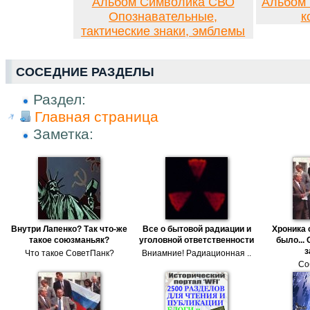
Альбом Символика СВО
Альбом 
Опознавательные,
к
тактические знаки, эмблемы
СОСЕДНИЕ РАЗДЕЛЫ
Раздел:
Главная страница
Заметка:
Внутри Лапенко? Так что-же
Все о бытовой радиации и
Хроника 
такое союзманьяк?
уголовной ответственности
было... 
з
Что такое СоветПанк?
Вниамние! Радиационная ..
Со