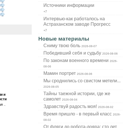
Источники информации
+7
Интервью-как работалось на
Астраханском заводе Прогресс
+7
Новые материалы
Cниму твою боль
2026-08-07
Победивший себя и судьбу
2026-08-06
По законам военного времени
2026-
08-06
Мамин портрет
2026-08-06
Мы сроднились со свистом метели...
2026-08-05
Тайны таежной истории, где же
и и
самолет
ости
2026-08-04
я ..
Здравствуй радость моя!
2026-08-02
Время пришло - в первый класс
2026-
08-02
От фляги до робота-дояра: сто лет