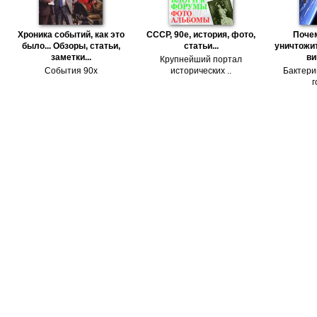
Хроника событий, как это
СССР, 90е, история, фото,
Поче
было... Обзоры, статьи,
статьи...
уничтожит
заметки...
ви
Крупнейший портал
События 90х
исторических ..
Бактери
г