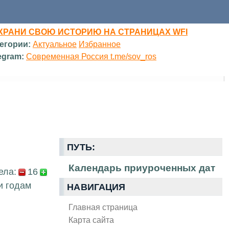
ХРАНИ СВОЮ ИСТОРИЮ НА СТРАНИЦАХ WFI
егории:
Актуальное
Избранное
egram:
Современная Россия t.me/sov_ros
ПУТЬ:
Календарь приуроченных дат
ела:
16
и годам
НАВИГАЦИЯ
Главная страница
Карта сайта