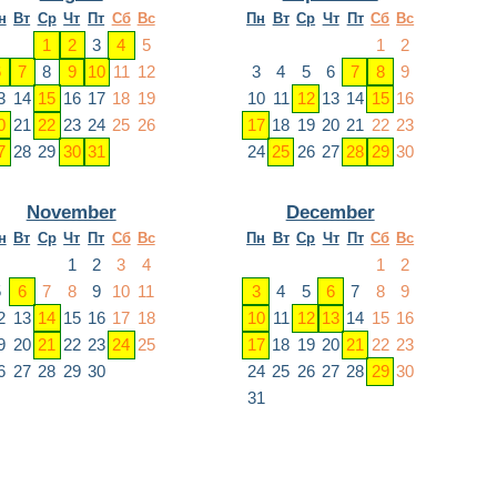
н
Вт
Ср
Чт
Пт
Сб
Вс
Пн
Вт
Ср
Чт
Пт
Сб
Вс
1
2
3
4
5
1
2
6
7
8
9
10
11
12
3
4
5
6
7
8
9
3
14
15
16
17
18
19
10
11
12
13
14
15
16
0
21
22
23
24
25
26
17
18
19
20
21
22
23
7
28
29
30
31
24
25
26
27
28
29
30
November
December
н
Вт
Ср
Чт
Пт
Сб
Вс
Пн
Вт
Ср
Чт
Пт
Сб
Вс
1
2
3
4
1
2
5
6
7
8
9
10
11
3
4
5
6
7
8
9
2
13
14
15
16
17
18
10
11
12
13
14
15
16
9
20
21
22
23
24
25
17
18
19
20
21
22
23
6
27
28
29
30
24
25
26
27
28
29
30
31