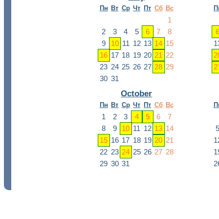
Пн
Вт
Ср
Чт
Пт
Сб
Вс
П
1
2
3
4
5
6
7
8
9
10
11
12
13
14
15
1
16
17
18
19
20
21
22
2
23
24
25
26
27
28
29
2
30
31
October
Пн
Вт
Ср
Чт
Пт
Сб
Вс
П
1
2
3
4
5
6
7
8
9
10
11
12
13
14
15
16
17
18
19
20
21
1
22
23
24
25
26
27
28
1
29
30
31
2