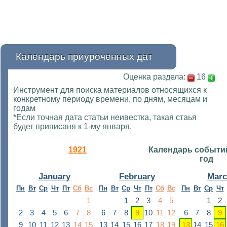
Календарь приуроченных дат
Оценка раздела:
16
Инструмент для поиска материалов относящихся к
конкретному периоду времени, по дням, месяцам и
годам
*Если точная дата статьи неивестка, такая стаья
будет приписаня к 1-му января.
1921
Календарь событи
год
January
February
Mar
Пн
Вт
Ср
Чт
Пт
Сб
Вс
Пн
Вт
Ср
Чт
Пт
Сб
Вс
Пн
Вт
Ср
Чт
1
1
2
3
4
5
1
2
2
3
4
5
6
7
8
6
7
8
9
10
11
12
6
7
8
9
9
10
11
12
13
14
15
13
14
15
16
17
18
19
13
14
15
16