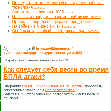
Почему советское молоко было вкуснее: забытая
технология
2026-07-27
Аналитика за февраль 2005
2026-07-25
Иллюзии и конфузии современной жизни
2026-07-25
Природа, природа и еще раз природа
2026-07-25
На войне и в мирной жизни
2026-07-25
Особая рота, особый почет для сапера...
2026-07-22
Адрес страницы:
https://wfi.lomasm.ru/
русский.календарь_приуроченных_дат/1922
Разработка страницы завершена на 0%
Как следует себя вести во время
БПЛА атаки?
Операции:
НА WFI.lomasm.ru МОЖНО:
Гостям:
Добавлять
собственные материалы
Пользовательское
Совет №
1:
Авторизованные пользователи имеют больше
привилегий