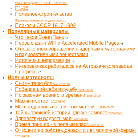
/Указ Президиума ВС РСФСР от 25.0...
Р1-15
Полезное-строительство
/Бурение скважин под воду силами ...
Приказы СССР 1917-1992
Популярные материалы
Что такое СоветПанк
+8
Первые шаги WFI и Accelerated Mobile Pages
+8
О незаконном обращении с ядерными материалами
и радиоактивными веществами
+8
Источники информации
+7
Интервью-как работалось на Астраханском заводе
Прогресс
+7
Новые материалы
Cниму твою боль
2026-08-07
Победивший себя и судьбу
2026-08-06
По законам военного времени
2026-08-06
Мамин портрет
2026-08-06
Мы сроднились со свистом метели...
2026-08-05
Тайны таежной истории, где же самолет
2026-08-04
Здравствуй радость моя!
2026-08-02
Время пришло - в первый класс
2026-08-02
От фляги до робота-дояра: сто лет молочной фермы
2026-07-27