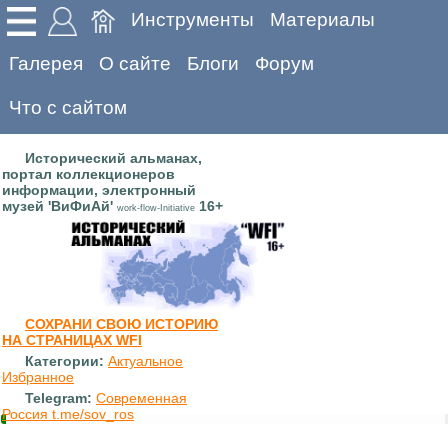
Инструменты
Материалы
Галерея
О сайте
Блоги
Форум
Что с сайтом
Исторический альманах,
портал коллекционеров
информации, электронный
музей 'ВиФиАй'
16+
work-flow-Initiative
СОХРАНИ СВОЮ ИСТОРИЮ
НА СТРАНИЦАХ WFI
Категории:
Актуальное
Избранное
Telegram:
Современная
Россия t.me/sov_ros