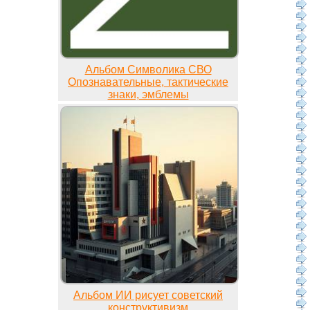
Альбом Символика СВО
Опознавательные, тактические
знаки, эмблемы
Альбом ИИ рисует советский
конструктивизм