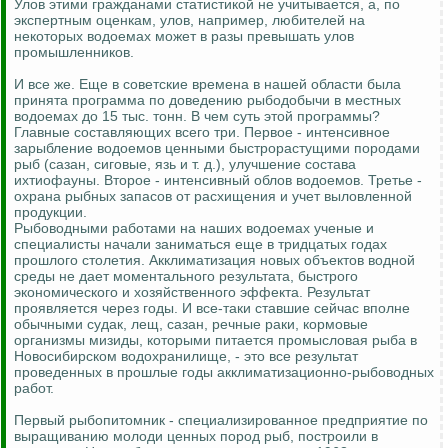
Улов этими гражданами статистикой не учитывается, а, по
экспертным оценкам, улов, например, любителей на
некоторых водоемах может в разы превышать улов
промышленников.
И все же. Еще в советские времена в нашей области была
принята программа по доведению рыбодобычи в местных
водоемах до 15 тыс. тонн. В чем суть этой программы?
Главные составляющих всего три. Первое - интенсивное
зарыбление водоемов ценными быстрорастущими породами
рыб (сазан, сиговые, язь и т. д.), улучшение состава
ихтиофауны. Второе - интенсивный облов водоемов. Третье -
охрана рыбных запасов от расхищения и учет выловленной
продукции.
Рыбоводными работами на наших водоемах ученые и
специалисты начали заниматься еще в тридцатых годах
прошлого столетия. Акклиматизация новых объектов водной
среды не дает моментального результата, быстрого
экономического и хозяйственного эффекта. Результат
проявляется через годы. И все-таки ставшие сейчас вполне
обычными судак, лещ, сазан, речные раки, кормовые
организмы мизиды, которыми питается промысловая рыба в
Новосибирском водохранилище, - это все результат
проведенных в прошлые годы акклиматизационно-рыбоводных
работ.
Первый рыбопитомник - специализированное предприятие по
выращиванию молоди ценных пород рыб, построили в