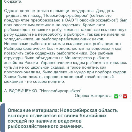
бюджета.
Однако дело не только в помощи государства. Двадцать-
тридцать лет назад "Новосибирскрыбпром" (сейчас это
предприятие преобразовано в ОАО "Новосибирскрыбхоз") был
полновластным хозяином на водоемах. Кроме пяти
рыбозаводов, ловивших рыбу, колхозы также всю выловленную
рыбу сдавали на переработку в рыбпром, так как не имели ни
холодильников, ни рыбоперерабатывающих цехов.
Неосновные рыбозаготовители вылавливали рыбы немного.
Рыбпром фактически был монополистом на водоемах и мог
позволить себе содержать рыбопитомники. Все рыбные
структуры были объединены в Министерство рыбного
хозяйства России. Управленческие кадры рыбников готовились
чуть ли не со школьной скамьи, и такое понятие, как
профессионализм, было далеко не чуждо при подборе кадров.
Зачем было ломать хорошо отлаженный хозяйственный
механизм - не совсем понятно.
А. ВДОВИЧЕНКО. "Новосибирскрыбхоз".
Оценка материала:
0
Описание материала:
Новосибирская область
выгодно отличается от своих ближайших
соседей по наличию водоемов
рыбохозяйственного значения.