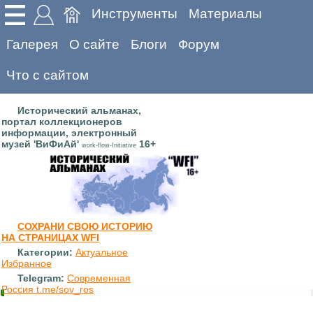
Инструменты
Материалы
Галерея
О сайте
Блоги
Форум
Что с сайтом
Исторический альманах,
портал коллекционеров
информации, электронный
музей 'ВиФиАй'
16+
work-flow-Initiative
СОХРАНИ СВОЮ ИСТОРИЮ
НА СТРАНИЦАХ WFI
Категории:
Актуальное
Избранное
Telegram:
Современная
Россия t.me/sov_ros