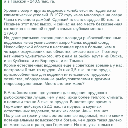
а в Томской - 248,5 тыс. га.
Уровень озер и других водоемов колеблется по годам из-за
климатических условий. В 1972 году из-за маловодья на озере
Чаны отчленили дамбой Юдинсий плес площадью 80 тыс. га.
Позднее этот плес высох, и сейчас на его месте безжизненная
котловина с соленой водой в самых глубоких местах.
179-08
Но, даже учитывая сокращение площади рыбохозяйственных
водоемов из-за уменьшения озеро Чаны, водный фонд
Новосибирской области в настоящее время больше, чем в
четырех окружающих нас областях, вместе взятых. Поэтому
нет ничего удивительного, что к нам за рыбой едут и из Омска,
и из Кузбасса, и из Барнаула, и из Томска.
Кроме естественных водоемов еще в советские времена у нас,
построили 6 тыс. га прудов. Из них 3,5 тыс. га это пруды,
приспособленные для ведения интенсивного прудового
хозяйства, оборудованные рыбоуловителями и другими
гидросооружениями. Много это или мало?
В Алтайском крае, где условия для ведения прудового
рыбохозяйства лучше, чем у нас, из-за более теплого климата,
в наличии только 3 тыс. га прудов. В настоящее время в
Германии действуют 22,1 тыс. га прудов, а крупных
естественных водоемов, таких как озеро Чаны, там нет.
Получается (если учесть естественные водоемы), мы по своим
потенциальным возможностям богаче, чем даже такая далеко
не маленькая страна, как Германия. Но это, увы, только в