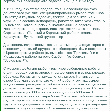
верховьях Новосибирского водохранилища в 1963 году.
К 1990 году в системе предприятия "Новосибирскрыбхоз"
действовало уже пять специализированных рыбопитомников.
На каждом крупном водоеме, требующем зарыбления и
улучшения состава ихтиофауны, работало такое хозяйство. А
их немало: Новосибирский рыбопитомник на берегах
Новосибирского водохранилища, Урюмский на озере Чаны,
Сартланский, Убинский и Карасукский рыбопитомники на
Карасукско- Бурлинской группе озер.
Два специализированных хозяйства, выращивающих карпа в
основном для целей прудового рыбоводства, были построены
в Краснозерском районе (племрыбсовхоз "Приволье") и в
Мошковском районе на реке Сарбоян (рыбсовхоз
"Зеркальный").
С момента действия рыбопитомников рыбоводные работы
стали проводиться планово, упорядоченно и в возрастающих
объемах. Результат не замедлил сказаться. Например, на
озере Сартлан в результате усилий рабопитомника вылов
искусственно разводимой рыбы сазана и сиговых в отдельные
доперестроечные годы достигал 90 процентов улова. Сиговых
вылавливали до 300 тонн, сазана - до 500 - 600 тонн. В
советские времена на озере Чаны Урюмским рыбопитомником
ряд лет проводились массированные вселения молоди сазана
крупной индивидуальной массой, недоступной по размеру для
хищников, окуня и судака. От вселенной молоди выросли