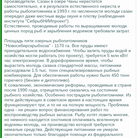
производители. Сазан в озере Чаны нерестится
самостоятельно, и в результате естественного нереста и
работы рыбопитомника в 1993 г. по численности молоди сазан
опередил даже местные виды окуня и плотву (наблюдения
института "СибрыбНИИпроект").
Естественно, проводимые работы по выращиванию молоди
ценных пород рыб и зарыбления водоемов требовали затрат.
Площадь пяти озерных рыбопитомников
"Новосибирскрыбхоза" - 1170 га. Все пруды имеют
принудительное водоснабжение. Чтобы залить пруды водой и
хозяйства могли работать (по проекту), требуется 5 млн кВт/
час электроэнергии. В дореформенное время, чтобы
вырастить молодь сазана стандартной массы, питомники
расходовали 1,5 тыс. тонн специализированных рыбных
комбикормов. Для обеспечения работы нужно было 450 тонн
горючего (бензин и дизтопливо).
К сожалению, экономические реформы, проводимые в стране
после 1990 года, отрицательно сказались на состоянии
рыбного хозяйства. Особенно пострадали рыбопитомники. Из
пяти действующих в советское время в настоящее время
функционируют три, и то не на полную мощность. Проблема
одна - не решен вопрос финансирования работ по
воспроизводству рыбных запасов. Рыбу хотят ловить многие,
но немного находится охотников оплачивать вселенную в
водоемы молодь, на производство которой требуются
немалые средства. Действующие питомники не умерли
окончательно только благодаря помощи из федерального