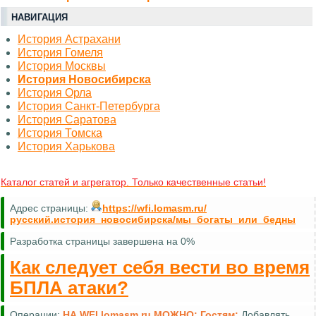
НАВИГАЦИЯ
История Астрахани
История Гомеля
История Москвы
История Новосибирска
История Орла
История Санкт-Петербурга
История Саратова
История Томска
История Харькова
Каталог статей и агрегатор. Только качественные статьи!
Адрес страницы:
https://wfi.lomasm.ru/
русский.история_новосибирска/мы_богаты_или_бедны
Разработка страницы завершена на 0%
Как следует себя вести во время
БПЛА атаки?
Операции:
НА WFI.lomasm.ru МОЖНО:
Гостям:
Добавлять