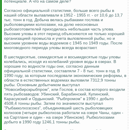
потенциале. А что на самом деле?
Согласно официальной статистике, больше всего рыбы в
нашей области вылавливали в 1952 - 1955 гг. - от 10,6 до 13,7
тыс. тонн в год. Добыча велась рыбаками гослова и
рыболовецкими колхозами, на долю неосновных
рыбозаготовителей приходилась небольшая часть улова.
Высокие уловы в этот период объясняются не только хорошей
организацией промысла и учета выловленной рыбы, но и
высоким уровнем воды водоемов с 1945 по 1949 годы. После
многоводного периода уловы всегда возрастают.
В шестидесятые, семидесятые и восьмидесятые годы уловы
колебались, исходя из колебаний уровня воды в озерах. В
хорошие по водности годы они, согласно данным
официальной статистики, составляли 7 - 8 тыс. тонн в год. В
1990 году, за которым последовали экономические реформы, в
области в естественных водоемах выловили 7312,9 тонны
рыбы. Основным добытчиком выступал
"Новосибирскрыбпром", или Гослов, в состав которого входили
пять рыбозаводов: Убинский, Барабинский, Купинский,
Карасукский и Ордынский. "Рыбпромом" в 1990 г. добыто
4508,4 тонны рыбы. Затем по значимости выступал
"Рыбакколхозсоюз", объединявший шесть рыболовецких
колхозов (четыре рыбколхоза работали на озере Чаны, один -
на Сартлане и один - на озере Убинском). Рыбколхозами
добыто в 1990 году 1246,1 тонны рыбы.