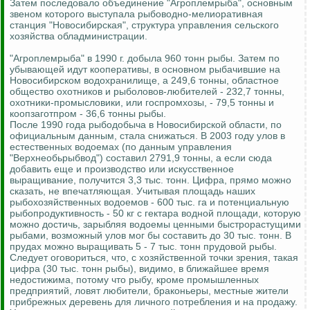
Затем последовало объединение "Агроплемрыба", основным
звеном которого выступала рыбоводно-мелиоративная
станция "Новосибирская", структура управления сельского
хозяйства обладминистрации.
"Агроплемрыба" в 1990 г. добыла 960 тонн рыбы. Затем по
убывающей идут кооперативы, в основном рыбачившие на
Новосибирском водохранилище, а 249,6 тонны, областное
общество охотников и рыболовов-любителей - 232,7 тонны,
охотники-промысловики, или госпромхозы, - 79,5 тонны и
коопзаготпром - 36,6 тонны рыбы.
После 1990 года рыбодобыча в Новосибирской области, по
официальным данным, стала снижаться. В 2003 году улов в
естественных водоемах (по данным управления
"Верхнеобьрыбвод") составил 2791,9 тонны, а если сюда
добавить еще и производство или искусственное
выращивание, получится 3,3 тыс. тонн. Цифра, прямо можно
сказать, не впечатляющая. Учитывая площадь наших
рыбохозяйственных водоемов - 600 тыс. га и потенциальную
рыбопродуктивность - 50 кг с гектара водной площади, которую
можно достичь, зарыбляя водоемы ценными быстрорастущими
рыбами, возможный улов мог бы составить до 30 тыс. тонн. В
прудах можно выращивать 5 - 7 тыс. тонн прудовой рыбы.
Следует оговориться, что, с хозяйственной точки зрения, такая
цифра (30 тыс. тонн рыбы), видимо, в ближайшее время
недостижима, потому что рыбу, кроме промышленных
предприятий, ловят любители, браконьеры, местные жители
прибрежных деревень для личного потребления и на продажу.