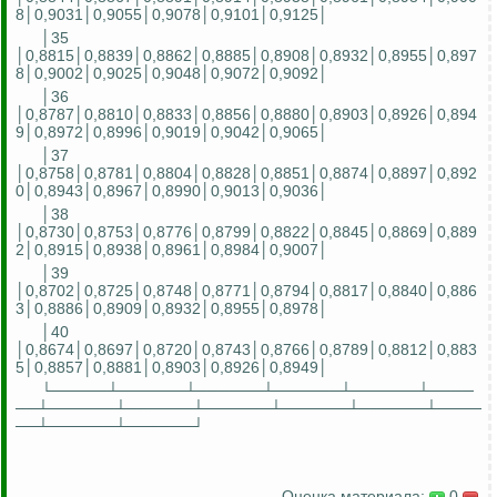
8│0,9031│0,9055│0,9078│0,9101│0,9125│
│35
│0,8815│0,8839│0,8862│0,8885│0,8908│0,8932│0,8955│0,897
8│0,9002│0,9025│0,9048│0,9072│0,9092│
│36
│0,8787│0,8810│0,8833│0,8856│0,8880│0,8903│0,8926│0,894
9│0,8972│0,8996│0,9019│0,9042│0,9065│
│37
│0,8758│0,8781│0,8804│0,8828│0,8851│0,8874│0,8897│0,892
0│0,8943│0,8967│0,8990│0,9013│0,9036│
│38
│0,8730│0,8753│0,8776│0,8799│0,8822│0,8845│0,8869│0,889
2│0,8915│0,8938│0,8961│0,8984│0,9007│
│39
│0,8702│0,8725│0,8748│0,8771│0,8794│0,8817│0,8840│0,886
3│0,8886│0,8909│0,8932│0,8955│0,8978│
│40
│0,8674│0,8697│0,8720│0,8743│0,8766│0,8789│0,8812│0,883
5│0,8857│0,8881│0,8903│0,8926│0,8949│
└─────┴──────┴──────┴──────┴──────┴────
──┴──────┴──────┴──────┴──────┴──────┴────
──┴──────┴──────┘
Оценка материала:
0