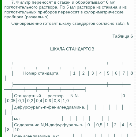
7. Фильтр переносят в стакан и обрабатывают 6 мл
поглотительного раствора. По 5 мл раствора из стакана и из
поглотительных приборов переносят в колориметрические
пробирки (раздельно).
Одновременно готовят шкалу стандартов согласно табл. 6.
Таблица 6
ШКАЛА СТАНДАРТОВ
┌──────────────────────────────┬────┬──
──┬───┬───┬───┬───┬───┬───┐
│
Номер стандарта
│ 1
│ 2
│ 3 │ 4 │ 5 │ 6 │ 7 │ 8
│
├──────────────────────────────┼────┼──
──┼───┼───┼───┼───┼───┼───┤
│Стандартный раствор N,N-
│0
│0,05│0,1│0,2│0,4│0,6│0,8│1,0│
│
дифурфураль
-п-
фенилендиамина
, │
│
│
│
│
│
│
│
│
│мл
│
│
│
│
│
│
│
│
│
│Содержание N,N-
дифурфураль
-п- │0
│0,5 │1
│2
│4
│6
│8
│10 │
│
фенилендиамина
, мкг
│
│
│
│
│
│
│
│
│