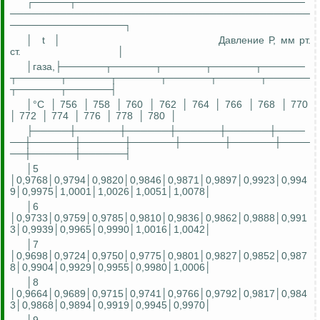
┌─────┬────────────────────────────────
──────────────────────────────────────────
────────────────┐
│
t
│
Давление
Р
, мм рт.
ст.
│
│газа,├──────┬──────┬──────┬──────┬──────
┬──────┬──────┬──────┬──────┬──────┬──────
┬──────┬──────┤
│°С
│ 756
│ 758
│ 760
│ 762
│ 764
│ 766
│ 768
│ 770
│ 772
│ 774
│ 776
│ 778
│ 780
│
├─────┼──────┼──────┼──────┼──────┼────
──┼──────┼──────┼──────┼──────┼──────┼────
──┼──────┼──────┤
│5
│0,9768│0,9794│0,9820│0,9846│0,9871│0,9897│0,9923│0,994
9│0,9975│1,0001│1,0026│1,0051│1,0078│
│6
│0,9733│0,9759│0,9785│0,9810│0,9836│0,9862│0,9888│0,991
3│0,9939│0,9965│0,9990│1,0016│1,0042│
│7
│0,9698│0,9724│0,9750│0,9775│0,9801│0,9827│0,9852│0,987
8│0,9904│0,9929│0,9955│0,9980│1,0006│
│8
│0,9664│0,9689│0,9715│0,9741│0,9766│0,9792│0,9817│0,984
3│0,9868│0,9894│0,9919│0,9945│0,9970│