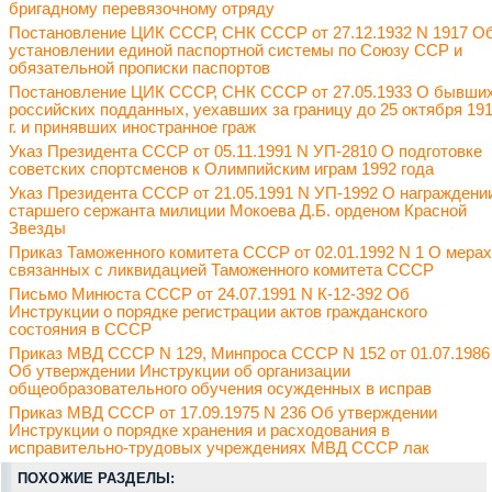
бригадному перевязочному отряду
Постановление ЦИК СССР, СНК СССР от 27.12.1932 N 1917 О
установлении единой паспортной системы по Союзу ССР и
обязательной прописки паспортов
Постановление ЦИК СССР, СНК СССР от 27.05.1933 О бывши
российских подданных, уехавших за границу до 25 октября 19
г. и принявших иностранное граж
Указ Президента СССР от 05.11.1991 N УП-2810 О подготовке
советских спортсменов к Олимпийским играм 1992 года
Указ Президента СССР от 21.05.1991 N УП-1992 О награждени
старшего сержанта милиции Мокоева Д.Б. орденом Красной
Звезды
Приказ Таможенного комитета СССР от 02.01.1992 N 1 О мерах
связанных с ликвидацией Таможенного комитета СССР
Письмо Минюста СССР от 24.07.1991 N К-12-392 Об
Инструкции о порядке регистрации актов гражданского
состояния в СССР
Приказ МВД СССР N 129, Минпроса СССР N 152 от 01.07.1986
Об утверждении Инструкции об организации
общеобразовательного обучения осужденных в исправ
Приказ МВД СССР от 17.09.1975 N 236 Об утверждении
Инструкции о порядке хранения и расходования в
исправительно-трудовых учреждениях МВД СССР лак
ПОХОЖИЕ РАЗДЕЛЫ: