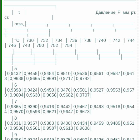
──────────────────────────────────────────
────────────────┐
│
t
│
Давление
Р
, мм рт.
ст.
│
│газа,├──────┬──────┬──────┬──────┬──────
┬──────┬──────┬──────┬──────┬──────┬──────
┬──────┬──────┤
│°С
│ 730
│ 732
│ 734
│ 736
│ 738
│ 740
│ 742
│ 744
│ 746
│ 748
│ 750
│ 752
│ 754
│
├─────┼──────┼──────┼──────┼──────┼────
──┼──────┼──────┼──────┼──────┼──────┼────
──┼──────┼──────┤
│5
│0,9432│0,9458│0,9484│0,9510│0,9536│0,9561│0,9587│0,961
3│0,9638│0,9665│0,9691│0,9717│0,9742│
│6
│0,9398│0,9424│0,9450│0,9476│0,9501│0,9527│0,9553│0,957
9│0,9604│0,9630│0,9656│0,9682│0,9707│
│7
│0,9365│0,9390│0,9416│0,9442│0,9467│0,9493│0,9518│0,954
4│0,9570│0,9596│0,9621│0,9647│0,9673│
│8
│0,9331│0,9357│0,9383│0,9408│0,9434│0,9459│0,9485│0,951
0│0,9536│0,9561│0,9587│0,9613│0,9638│
│9
│0,9298│0,9324│0,9349│0,9375│0,9400│0,9426│0,9451│0,947