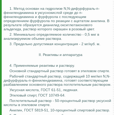
1. Метод основан на гидролизе N,N-
дифурфураль
-п-
фенилендиамина
в уксуснокислой среде до п-
фенилендиамина
и фурфурола с последующим
определением фурфурола по реакции с ацетатом анилина. В
результате образуется
дианилид
оксиглютаконового
альдегида, раствор которого окрашен в розовый цвет.
2. Минимально определяемое количество - 0,5 мкг в
анализируемом объеме раствора.
3. Предельно допустимая концентрация - 2 мг/куб. м.
II. Реактивы и аппаратура
4. Применяемые реактивы и раствору.
Основной стандартный раствор готовят в этиловом спирте.
Рабочий стандартный раствор, содержащий 10 мкг/мл N,N-
дифурфураль
-п-
фенилендиамина
, готовят соответствующим
разбавлением основного раствора поглотительным раствором.
Уксусная кислота, ГОСТ 61-51, ледяная.
Этиловый спирт, ГОСТ 10749-64.
Поглотительный раствор - 50-процентный раствор уксусной
кислоты в этиловом спирте.
Анилин, ГОСТ 5819-51, 10-процентный спиртовой раствор.