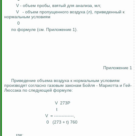
V - объем пробы, взятый для анализа, мл;
V
- объем пропущенного воздуха (л), приведенный к
нормальным условиям
0
по формуле (см. Приложение 1).
Приложение 1
Приведение объема воздуха к нормальным условиям
производят согласно газовым законам Бойля - Мариотта и Гей-
Люссака по следующей формуле:
V
273Р
t
V
= -------------,
0
(273 + t) 760
где: