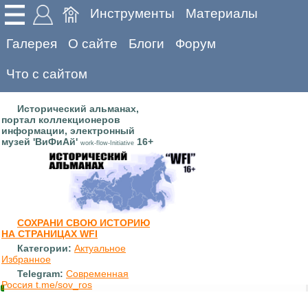
Инструменты
Материалы
Галерея
О сайте
Блоги
Форум
Что с сайтом
Исторический альманах,
портал коллекционеров
информации, электронный
музей 'ВиФиАй'
16+
work-flow-Initiative
СОХРАНИ СВОЮ ИСТОРИЮ
НА СТРАНИЦАХ WFI
Категории:
Актуальное
Избранное
Telegram:
Современная
Россия t.me/sov_ros