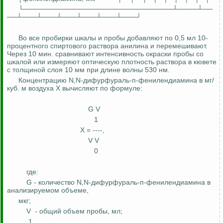
└──────────────────────────────┴────┴──
──┴───┴───┴───┴───┴───┴───┘
Во все пробирки шкалы и пробы добавляют по 0,5 мл 10-
процентного спиртового раствора анилина и перемешивают.
Через 10 мин. сравнивают интенсивность окраски пробы со
шкалой или измеряют оптическую плотность раствора в кювете
с толщиной слоя 10 мм при длине волны 530
нм
.
Концентрацию N,N-
дифурфураль
-п-
фенилендиамина
в мг/
куб. м воздуха Х вычисляют по формуле:
G V
1
Х = ----,
V
V
0
где:
G - количество N,N-
дифурфураль
-п-
фенилендиамина
в
анализируемом объеме,
мкг;
V
- общий объем пробы, мл;
1