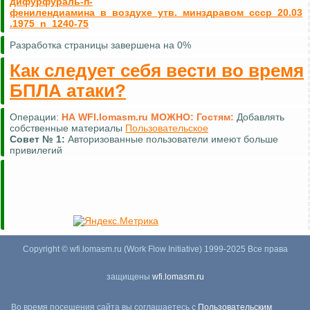
дифурфураль-п-
фенилендиамина_в_воздухе_утв._минздравом_ссср_20.03
.1975_n_1240-75
Разработка страницы завершена на 0%
Как следует себя вести во время
БПЛА атаки?
Операции:
НА WFI.lomasm.ru МОЖНО:
Гостям:
Добавлять
собственные материалы
Пользовательское
Совет №
1:
Авторизованные пользователи имеют больше
привилегий
Copyright © wfi.lomasm.ru (Work Flow Initiative) 1999-2025 Все права
защищены
wfi.lomasm.ru
Во время посещения сайта вы соглашаетесь с
Пользовательским