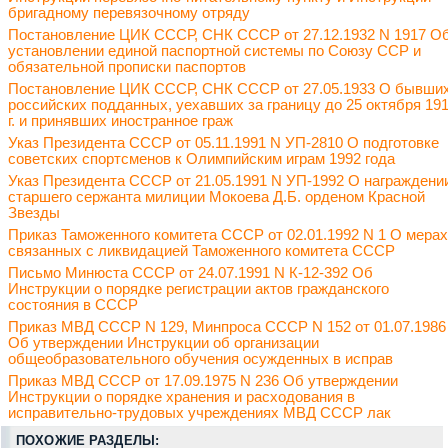
бригадному перевязочному отряду
Постановление ЦИК СССР, СНК СССР от 27.12.1932 N 1917 О
установлении единой паспортной системы по Союзу ССР и
обязательной прописки паспортов
Постановление ЦИК СССР, СНК СССР от 27.05.1933 О бывши
российских подданных, уехавших за границу до 25 октября 19
г. и принявших иностранное граж
Указ Президента СССР от 05.11.1991 N УП-2810 О подготовке
советских спортсменов к Олимпийским играм 1992 года
Указ Президента СССР от 21.05.1991 N УП-1992 О награждени
старшего сержанта милиции Мокоева Д.Б. орденом Красной
Звезды
Приказ Таможенного комитета СССР от 02.01.1992 N 1 О мерах
связанных с ликвидацией Таможенного комитета СССР
Письмо Минюста СССР от 24.07.1991 N К-12-392 Об
Инструкции о порядке регистрации актов гражданского
состояния в СССР
Приказ МВД СССР N 129, Минпроса СССР N 152 от 01.07.1986
Об утверждении Инструкции об организации
общеобразовательного обучения осужденных в исправ
Приказ МВД СССР от 17.09.1975 N 236 Об утверждении
Инструкции о порядке хранения и расходования в
исправительно-трудовых учреждениях МВД СССР лак
ПОХОЖИЕ РАЗДЕЛЫ: