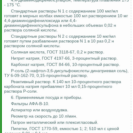
4,4-Диаминодифенилсульфон, температура плавления 173
- 175 °С.
Стандартные растворы N 1 с содержанием 100 мкг/мл
готовят в мерных колбах емкостью 100 мл растворением 10 мг
4,4-диаминодифенилоксида или 4,4-
диаминодифенилсульфона в небольших объемах 0,02 н
раствора соляной кислоты.
Стандартные растворы N 2 с содержанием 10 мкг/мл
готовят путем разбавления растворов N 1 в 10 раз 0,2 н
раствором соляной кислоты.
Соляная кислота, ГОСТ 3118-67, 0,2 н раствор.
Нитрит натрия, ГОСТ 4197-66, 3-процентный раствор.
Карбонат натрия, ГОСТ 84-66, 10-процентный раствор.
Р-соль (2-нафтол-3,6-дисульфокислоты
динатриевая
соль),
ТУ 6-09-162-70, 0,15-процентный раствор.
Реактивный раствор. К 140 мл 10-процентного раствора
карбоната натрия прибавляют 10 мл 0,15-процентного
раствора Р-соли.
6. Применяемые посуда и приборы.
Фильтры АФА-В-10.
Аспиратор или воздуходувка.
Реометр на скорость до 10 л/мин.
Патрон металлический или плексигласовый.
Пипетки, ГОСТ 1770-59, емкостью 1; 2; 510 мл с ценой