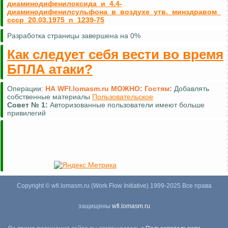
диаминодифенилоксида_и_4.4-
диаминодифенилсульфона_в_воздухе_утв._минздравом_
ссср_20.03.1975_n_1239-75
Разработка страницы завершена на 0%
Как следует себя вести во время
БПЛА атаки?
Операции:
НА WFI.lomasm.ru МОЖНО:
Гостям:
Добавлять
собственные материалы
Пользовательское
Совет №
1:
Авторизованные пользователи имеют больше
привилегий
Copyright © wfi.lomasm.ru (Work Flow Initiative) 1999-2025 Все права
защищены
wfi.lomasm.ru