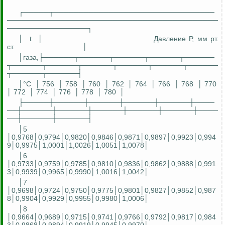
┌─────┬────────────────────────────────
──────────────────────────────────────────
────────────────┐
│
t
│
Давление
Р
, мм рт.
ст.
│
│газа,├──────┬──────┬──────┬──────┬──────
┬──────┬──────┬──────┬──────┬──────┬──────
┬──────┬──────┤
│°С
│ 756
│ 758
│ 760
│ 762
│ 764
│ 766
│ 768
│ 770
│ 772
│ 774
│ 776
│ 778
│ 780
│
├─────┼──────┼──────┼──────┼──────┼────
──┼──────┼──────┼──────┼──────┼──────┼────
──┼──────┼──────┤
│5
│0,9768│0,9794│0,9820│0,9846│0,9871│0,9897│0,9923│0,994
9│0,9975│1,0001│1,0026│1,0051│1,0078│
│6
│0,9733│0,9759│0,9785│0,9810│0,9836│0,9862│0,9888│0,991
3│0,9939│0,9965│0,9990│1,0016│1,0042│
│7
│0,9698│0,9724│0,9750│0,9775│0,9801│0,9827│0,9852│0,987
8│0,9904│0,9929│0,9955│0,9980│1,0006│
│8
│0,9664│0,9689│0,9715│0,9741│0,9766│0,9792│0,9817│0,984