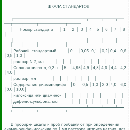
ШКАЛА СТАНДАРТОВ
┌─────────────────────────┬────┬────┬──
──┬───┬────┬────┬────┬────┐
│
Номер стандарта
│ 1
│ 2
│ 3
│ 4 │ 5
│ 6
│ 7
│ 8
│
├─────────────────────────┼────┼────┼──
──┼───┼────┼────┼────┼────┤
│Рабочий стандартный
│0
│0,05│0,1 │0,2│0,4 │0,6
│0,8 │1,0 │
│раствор N 2, мл
│
│
│
│
│
│
│
│
│
│Соляная кислота, 0,2 н
│5
│4,95│4,9 │4,8│4,6 │4,4 │4,2
│4,0 │
│раствор, мл
│
│
│
│
│
│
│
│
│
│Содержание
диаминодифе
-
│0
│0,5 │1,0 │2,0│4,0 │6,0
│8,0 │10,0│
│
нилоксида
или
диамино
-
│
│
│
│
│
│
│
│
│
│
дифенилсульфона
, мкг
│
│
│
│
│
│
│
│
│
└─────────────────────────┴────┴────┴──
──┴───┴────┴────┴────┴────┘
В пробирки шкалы и проб прибавляют при определении
диаминодифенилоксида
по 1 мл раствора нитрита натрия, для