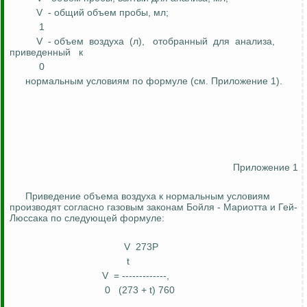
V
- общий объем пробы, мл;
1
V
- объем
воздуха
(л),
отобранный
для
анализа,
приведенный
к
0
нормальным условиям по формуле (см. Приложение 1).
Приложение 1
Приведение объема воздуха к нормальным условиям
производят согласно газовым законам Бойля - Мариотта и Гей-
Люссака по следующей формуле:
V
273Р
t
V
= -------------,
0
(273 + t) 760