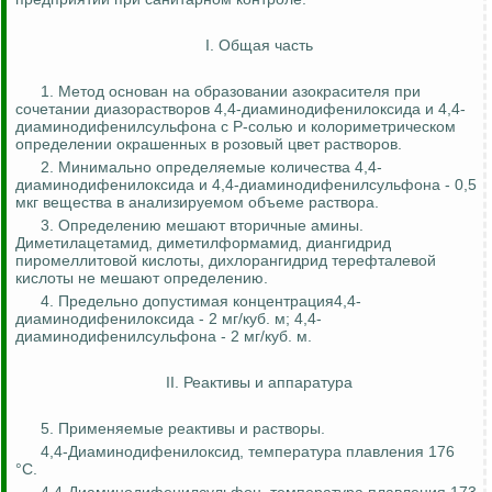
I. Общая часть
1. Метод основан на образовании
азокрасителя
при
сочетании
диазорастворов
4,4-диаминодифенилоксида и 4,4-
диаминодифенилсульфона с Р-солью и колориметрическом
определении окрашенных в розовый цвет растворов.
2. Минимально определяемые количества 4,4-
диаминодифенилоксида и 4,4-диаминодифенилсульфона - 0,5
мкг вещества в анализируемом объеме раствора.
3. Определению мешают вторичные амины.
Диметилацетамид
,
диметилформамид
,
диангидрид
пиромеллитовой
кислоты,
дихлорангидрид
терефталевой
кислоты не мешают определению.
4. Предельно допустимая концентрация4,4-
диаминодифенилоксида - 2 мг/куб. м; 4,4-
диаминодифенилсульфона - 2 мг/куб. м.
II. Реактивы и аппаратура
5. Применяемые реактивы и растворы.
4,4-Диаминодифенилоксид, температура плавления 176
°С.