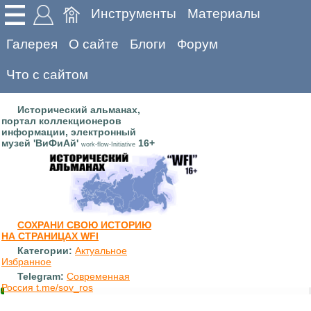
Инструменты
Материалы
Галерея
О сайте
Блоги
Форум
Что с сайтом
Исторический альманах,
портал коллекционеров
информации, электронный
музей 'ВиФиАй'
16+
work-flow-Initiative
СОХРАНИ СВОЮ ИСТОРИЮ
НА СТРАНИЦАХ WFI
Категории:
Актуальное
Избранное
Telegram:
Современная
Россия t.me/sov_ros