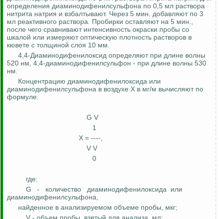
определения
диаминодифенилсульфона
по 0,5 мл раствора
нитрита натрия и взбалтывают. Через 5 мин. добавляют по 3
мл реактивного раствора. Пробирки оставляют на 5 мин.,
после чего сравнивают интенсивность окраски пробы со
шкалой или измеряют оптическую плотность растворов в
кювете с толщиной слоя 10 мм.
4,4-Диаминодифенилоксид определяют при длине волны
520
нм
, 4,4-диаминодифенилсульфон - при длине волны 530
нм
.
Концентрацию
диаминодифенилоксида
или
диаминодифенилсульфона
в воздухе Х в мг/м вычисляют по
формуле:
G V
1
Х = ----,
V
V
0
где:
G
-
количество
диаминодифенилоксида
или
диаминодифенилсульфона
,
найденное
в анализируемом объеме пробы, мкг;
V - объем пробы, взятый для анализа, мл;