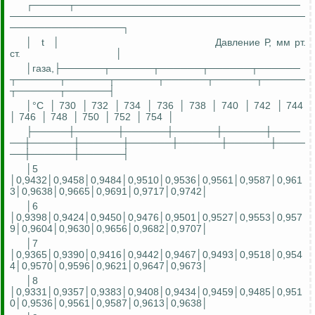
┌─────┬────────────────────────────────
──────────────────────────────────────────
────────────────┐
│
t
│
Давление
Р
, мм рт.
ст.
│
│газа,├──────┬──────┬──────┬──────┬──────
┬──────┬──────┬──────┬──────┬──────┬──────
┬──────┬──────┤
│°С
│ 730
│ 732
│ 734
│ 736
│ 738
│ 740
│ 742
│ 744
│ 746
│ 748
│ 750
│ 752
│ 754
│
├─────┼──────┼──────┼──────┼──────┼────
──┼──────┼──────┼──────┼──────┼──────┼────
──┼──────┼──────┤
│5
│0,9432│0,9458│0,9484│0,9510│0,9536│0,9561│0,9587│0,961
3│0,9638│0,9665│0,9691│0,9717│0,9742│
│6
│0,9398│0,9424│0,9450│0,9476│0,9501│0,9527│0,9553│0,957
9│0,9604│0,9630│0,9656│0,9682│0,9707│
│7
│0,9365│0,9390│0,9416│0,9442│0,9467│0,9493│0,9518│0,954
4│0,9570│0,9596│0,9621│0,9647│0,9673│
│8
│0,9331│0,9357│0,9383│0,9408│0,9434│0,9459│0,9485│0,951
0│0,9536│0,9561│0,9587│0,9613│0,9638│