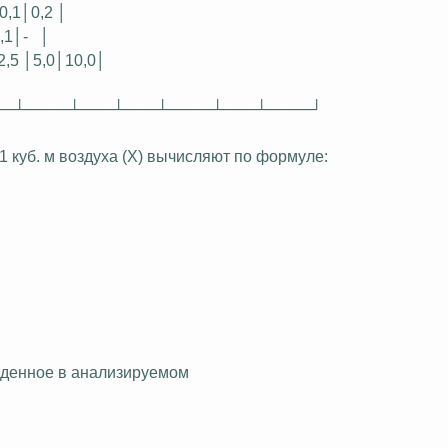
0,1│0,2 │
,1│-
│
2,5 │5,0│10,0│
──┴────┴───┴───┴────┴───┴────┘
 куб. м воздуха (X) вычисляют по формуле:
йденное в
анализируемом