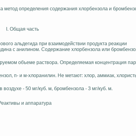
а метод определения содержания хлорбензола и бромбензо
I. Общая часть
нового
альдегида при взаимодействии продукта реакции
дина с анилином.
Содержание хлорбензола или бромбензо
зируемом объеме раствора. Определяемая концентрация паров
ензол
, п- и м-
хлоранилин
. Не метают: хлор, аммиак, хлорис
оздухе - 50 мг/куб. м, бромбензола - 3 мг/куб. м.
. Реактивы и аппаратура