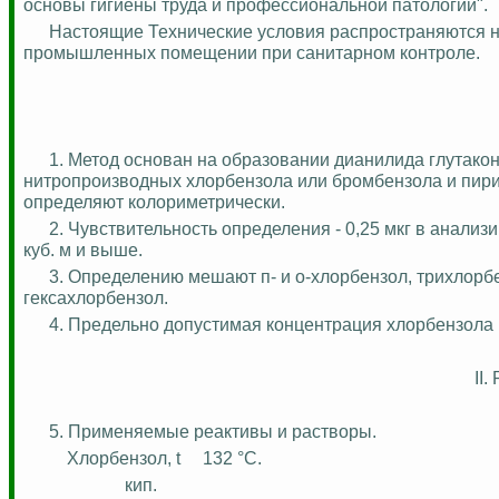
основы гигиены труда и профессиональной патологии".
Настоящие Технические условия распространяются н
промышленных помещении при санитарном контроле.
1.
Метод основан на образовании
дианилида
глутако
нитропроизводных хлорбензола или бромбензола и пири
определяют
колориметрически
.
2. Чувствительность определения - 0,25 мкг в анали
куб. м и выше.
3. Определению мешают
п-
и о-хлорбензол,
трихлорб
гексахлорбензол
.
4. Предельно допустимая концентрация хлорбензола в в
II
5. Применяемые реактивы и растворы.
Хлорбензол, t
132 °С.
кип.