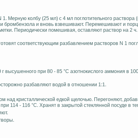
. Мерную колбу (25 мл) с 4 мл поглотительного раствора (
или бромбензола и вновь взвешивают. Перемешивают и пор
метки. Периодически помешивая, оставляют раствор на 2 ч.
 готовят соответствующим разбавлением растворов N 1 по
0 г высушенного при 80 - 85 °С азотнокислого аммония в 10
осторожно разбавляют водой в отношении 1:1.
ком над кристаллической едкой щелочью. Перегоняют, доба
ри 114 - 116 °С. Хранят в закрытой стеклянной посуде в т
яют.
творы.