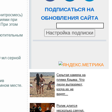
ПОДПИСАТЬСЯ НА
нитросмесь
)
ОБНОВЛЕНИЯ САЙТА
циями при
 При этом
глотительным
0 мл серной
Скрытая камера на
пляже Крыма: Что
вив
люди вытворяют,
емном месте.
когда их не
видят...
Ролик длится
несколько секунд,