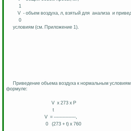
1
V
- объем воздуха, л, взятый для
анализа
и приве
0
условиям (см. Приложение 1).
Приведение объема воздуха к нормальным условиям 
формуле:
V
х 273 х P
t
V
= ---------------,
0
(273 + t) х 760