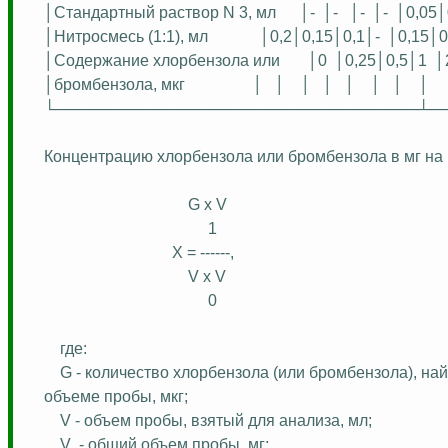
│Стандартный раствор N 3, мл
│-
│-
│-
│-
│0,05│
│
Нитросмесь
(1:1), мл
│0,2│0,15│0,1│-
│0,15│0
│Содержание хлорбензола или
│0
│0,25│0,5│1
│
│бромбензола, мкг
│
│
│
│
│
│
│
│
└─────────────────────────────────┴─
Концентрацию хлорбензола или бромбензола в мг на 1
G х V
1
X = ------,
V х V
0
где:
G - количество хлорбензола (или бромбензола), на
объеме
пробы, мкг;
V - объем пробы, взятый для анализа, мл;
V
- общий объем пробы, мг;