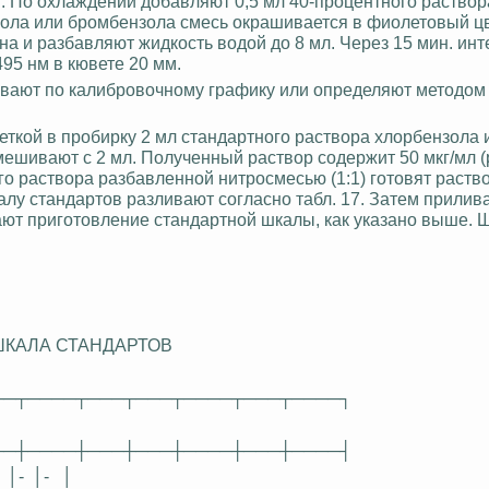
С.
По
охлаждении
добавляют 0,5 мл 40-процентного раствор
зола или бромбензола смесь окрашивается в фиолетовый цв
на и разбавляют жидкость водой до 8 мл. Через 15 мин. ин
 495
нм
в кювете 20 мм.
вают по калибровочному графику или определяют методом
ткой в пробирку 2 мл стандартного раствора хлорбензола 
ешивают с 2 мл. Полученный раствор содержит 50 мкг/мл (р
го раствора разбавленной
нитросмесью
(1:1) готовят раство
лу стандартов разливают согласно табл. 17. Затем прилива
шают приготовление стандартной шкалы, как указано выше. 
ШКАЛА СТАНДАРТОВ
──┬────┬───┬───┬────┬───┬────┐
──┼────┼───┼───┼────┼───┼────┤
│-
│-
│