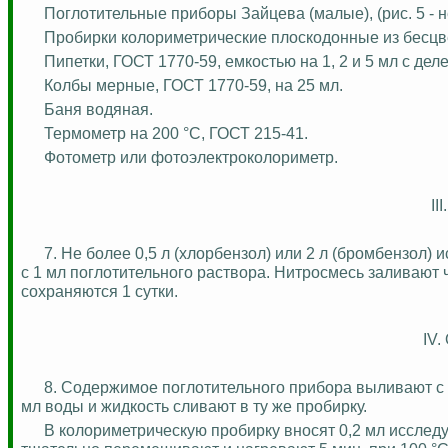
Поглотительные приборы Зайцева (малые), (рис. 5 - н
Пробирки колориметрические плоскодонные из бесцве
Пипетки, ГОСТ 1770-59, емкостью на 1, 2 и 5 мл с деле
Колбы мерные, ГОСТ 1770-59, на 25 мл.
Баня водяная.
Термометр на 200
°С
, ГОСТ 215-41.
Фотометр или
фотоэлектроколориметр
.
II
7. Не более 0,5 л (хлорбензол) или 2 л (бромбензол
с 1 мл поглотительного раствора.
Нитросмесь
заливают ч
сохраняются 1 сутки.
IV.
8. Содержимое поглотительного прибора выливают с
мл
воды
и жидкость сливают в ту же пробирку.
В колориметрическую пробирку вносят 0,2 мл исследуе