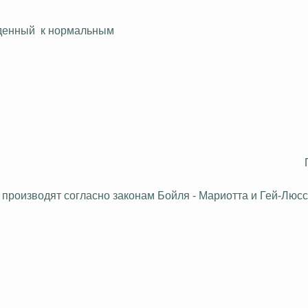
денный
к
нормальным
производят согласно законам Бойля - Мариотта и Гей-Люсс