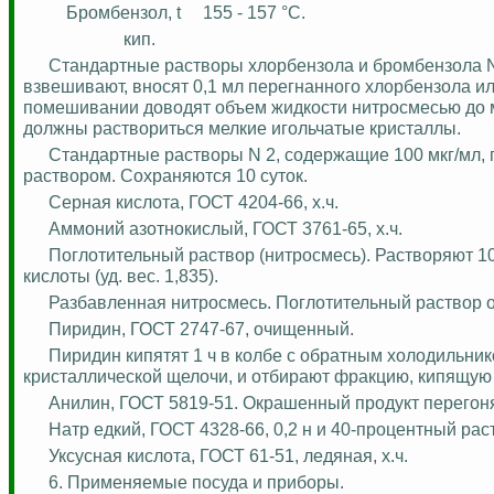
Бромбензол, t
155 - 157 °С.
кип.
Стандартные растворы хлорбензола и бромбензола N 1
взвешивают, вносят 0,1 мл перегнанного хлорбензола 
помешивании доводят объем жидкости
нитросмесью
до 
должны раствориться мелкие игольчатые кристаллы.
Стандартные растворы N 2, содержащие 100 мкг/мл,
раствором. Сохраняются 10 суток.
Серная кислота, ГОСТ 4204-66,
х.
ч
.
Аммоний азотнокислый, ГОСТ 3761-65,
х.
ч
.
Поглотительный раствор (
нитросмесь
). Растворяют 1
кислоты (уд
.
в
ес. 1,835).
Разбавленная
нитросмесь
. Поглотительный раствор 
Пиридин, ГОСТ 2747-67, очищенный.
Пиридин кипятят 1 ч в колбе с обратным холодильни
кристаллической щелочи, и отбирают фракцию, кипящую п
Анилин, ГОСТ 5819-51. Окрашенный продукт перегон
Натр едкий, ГОСТ 4328-66, 0,2 н и 40-процентный рас
Уксусная кислота, ГОСТ 61-51, ледяная,
х.
ч
.
6. Применяемые посуда и приборы.