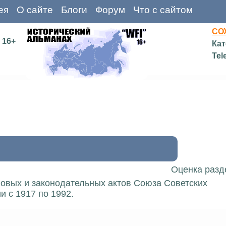
ея
О сайте
Блоги
Форум
Что с сайтом
СО
16+
Кат
Tel
Оценка разд
вовых и законодательных актов Союза Советских
 с 1917 по 1992.