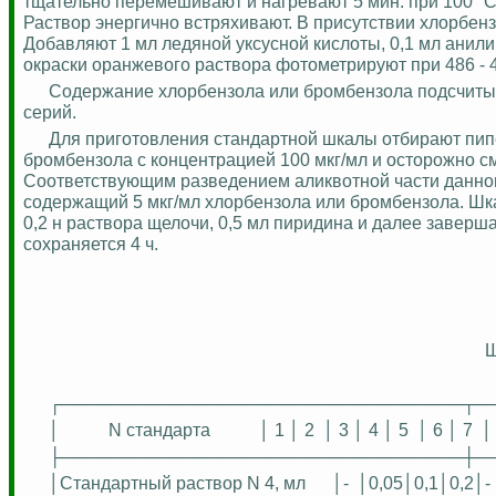
тщательно перемешивают и нагревают 5 мин. при 100 °
Раствор энергично встряхивают. В присутствии хлорбен
Добавляют 1 мл ледяной уксусной кислоты, 0,1 мл анили
окраски оранжевого раствора
фотометрируют
при 486 -
Содержание хлорбензола или бромбензола подсчиты
серий.
Для приготовления стандартной шкалы отбирают пипе
бромбензола с концентрацией 100 мкг/мл и осторожно см
Соответствующим разведением аликвотной части данно
содержащий 5 мкг/мл хлорбензола или бромбензола. Шка
0,2 н раствора щелочи, 0,5 мл пиридина и далее завер
сохраняется 4 ч.
┌─────────────────────────────────┬─
│
N стандарта
│ 1 │ 2
│ 3 │ 4 │ 5
│ 6 │ 7
│
├─────────────────────────────────┼─
│Стандартный раствор N 4, мл
│-
│0,05│0,1│0,2│-