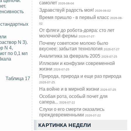
а щелочи.
самолет
2026-08-04
ет.
Здравствуй радость моя!
тенсивность
2026-08-02
Время пришло - в первый класс
2026-08-
 стандартных
02
От фляги до робота-дояра: сто лет
молочной фермы
или
2026-07-27
аствор N 3).
Почему советское молоко было
р N 4,
вкуснее: забытая технология
2026-07-27
ют по 0,1 мл
Аналитика за февраль 2005
2026-07-25
Шкала
Иллюзии и конфузии современной
жизни
2026-07-25
Природа, природа и еще раз природа
Таблица 17
2026-07-25
На войне и в мирной жизни
2026-07-25
Особая рота, особый почет для
сапера...
2026-07-22
Слухи о его смерти оказались
преждевременными
2026-07-22
КАРТИНКА НЕДЕЛИ