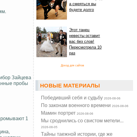
а смеяться вы
будете долго
мм.
Этот танец
невесты оставит
вас без слов!
Пересмотрела 10
раз
Доход для сайтов
рибор Зайцева
ранные пробы
НОВЫЕ МАТЕРИАЛЫ
Победивший себя и судьбу
2026-08-06
По законам военного времени
2026-08-06
Мамин портрет
2026-08-06
 промывают 1
Мы сроднились со свистом метели...
2026-08-05
дина,
Тайны таежной истории, где же