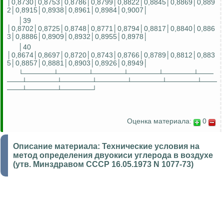
│0,8730│0,8753│0,8786│0,8799│0,8822│0,8845│0,8869│0,889
2│0,8915│0,8938│0,8961│0,8984│0,9007│
│39
│0,8702│0,8725│0,8748│0,8771│0,8794│0,8817│0,8840│0,886
3│0,8886│0,8909│0,8932│0,8955│0,8978│
│40
│0,8674│0,8697│0,8720│0,8743│0,8766│0,8789│0,8812│0,883
5│0,8857│0,8881│0,8903│0,8926│0,8949│
└──────┴──────┴──────┴──────┴──────┴───
───┴──────┴──────┴──────┴──────┴──────┴───
───┴──────┴──────┘
Оценка материала:
0
Описание материала:
Технические условия на
метод определения двуокиси углерода в воздухе
(утв. Минздравом СССР 16.05.1973 N 1077-73)