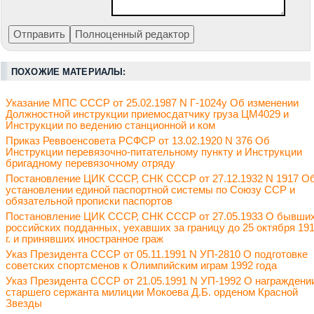
ПОХОЖИЕ МАТЕРИАЛЫ:
Указание МПС СССР от 25.02.1987 N Г-1024у Об изменении
Должностной инструкции приемосдатчику груза ЦМ4029 и
Инструкции по ведению станционной и ком
Приказ Реввоенсовета РСФСР от 13.02.1920 N 376 Об
Инструкции перевязочно-питательному пункту и Инструкции
бригадному перевязочному отряду
Постановление ЦИК СССР, СНК СССР от 27.12.1932 N 1917 О
установлении единой паспортной системы по Союзу ССР и
обязательной прописки паспортов
Постановление ЦИК СССР, СНК СССР от 27.05.1933 О бывши
российских подданных, уехавших за границу до 25 октября 19
г. и принявших иностранное граж
Указ Президента СССР от 05.11.1991 N УП-2810 О подготовке
советских спортсменов к Олимпийским играм 1992 года
Указ Президента СССР от 21.05.1991 N УП-1992 О награждени
старшего сержанта милиции Мокоева Д.Б. орденом Красной
Звезды