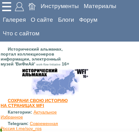
Инструменты
Материалы
Галерея
О сайте
Блоги
Форум
Что с сайтом
Исторический альманах,
портал коллекционеров
информации, электронный
музей 'ВиФиАй'
16+
work-flow-Initiative
СОХРАНИ СВОЮ ИСТОРИЮ
НА СТРАНИЦАХ WFI
Категории:
Актуальное
Избранное
Telegram:
Современная
Россия t.me/sov_ros