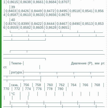
1│0,8615│0,8638│0,8661│0,8684│0,8707│
│39
│0,8403│0,8426│0,8449│0,8472│0,8495│0,8518│0,8541│0,856
4│0,8587│0,8610│0,8633│0,8656│0,8679│
│40
│0,8376│0,8399│0,8422│0,8444│0,8467│0,8490│0,8513│0,853
6│0,8559│0,8582│0,8605│0,8628│0,8651│
└──────┴──────┴──────┴──────┴──────┴───
───┴──────┴──────┴──────┴──────┴──────┴───
───┴──────┴──────┘
┌──────┬───────────────────────────────
──────────────────────────────────────────
─────────────────┐
│Темп
е-
│
Давление (P), мм рт.
ст.
│
│ратура├──────┬──────┬──────┬──────┬─────
─┬──────┬──────┬──────┬──────┬──────┬─────
─┬──────┬──────┤
│газа, │ 756
│ 758
│ 760
│ 762
│ 764
│ 766
│ 768
│
770
│ 772
│ 774
│ 776
│ 778
│ 780
│
│°С
│
│
│
│
│
│
│
│
│
│
│
│
│
│
├──────┼──────┼──────┼──────┼──────┼───
───┼──────┼──────┼──────┼──────┼──────┼───