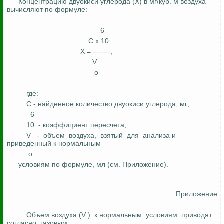
Концентрацию двуокиси углерода (Х) в мг/куб. м воздуха
вычисляют по формуле:
6
С х 10
Х = -------,
V
о
где:
С - найденное количество двуокиси углерода, мг;
6
10
- коэффициент пересчета;
V
-
объем
воздуха,
взятый
для
анализа и
приведенный к
нормальным
о
условиям по формуле, мл (см. Приложение).
Приложение
Объем воздуха (V
)
к нормальным
условиям
приводят
согласно
газовым