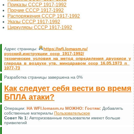
Приказы СССР 1917-1992
Прочие СССР 1917-1992
Распоряжения СССР 1917-1992
Указы СССР 1917-1992
Циркуляры СССР 1917-1992
Адрес страницы:
https://wfi.lomasm.ru/
русский.инструкции_ссср_1917-1992/
технические_условия_на_метод_определения_двуокиси_у
глерода_в_воздухе_утв._минздравом_ссср_16.05.1973_n_
1077-73
Разработка страницы завершена на 0%
Как следует себя вести во время
БПЛА атаки?
Операции:
НА WFI.lomasm.ru МОЖНО:
Гостям:
Добавлять
собственные материалы
Пользовательское
Совет №
1:
Авторизованные пользователи имеют больше
привилегий