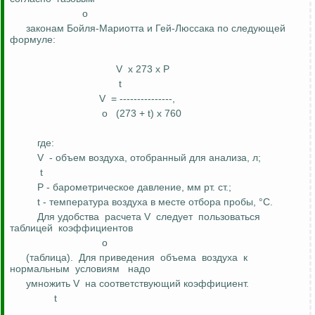
о
законам Бойля-Мариотта и Гей-Люссака по следующей
формуле:
V
х 273 х P
t
V
= ---------------,
о
(273 + t) х 760
где:
V
- объем воздуха, отобранный для анализа,
л
;
t
P - барометрическое давление,
мм
рт. ст.;
t - температура воздуха в месте отбора пробы, °С.
Для удобства
расчета V
следует
пользоваться
таблицей
коэффициентов
о
(таблица).
Для приведения
объема
воздуха
к
нормальным
условиям
надо
умножить V
на соответствующий коэффициент.
t