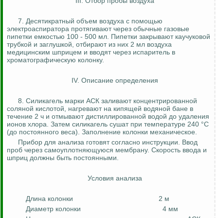
III. Отбор пробы воздуха
7. Десятикратный объем воздуха с помощью
электроаспиратора
протягивают через обычные газовые
пипетки емкостью 100 - 500 мл. Пипетки закрывают каучуковой
трубкой и заглушкой, отбирают из них 2 мл воздуха
медицинским шприцем и вводят через испаритель в
хроматографическую
колонку.
IV. Описание определения
8. Силикагель марки АСК заливают концентрированной
соляной кислотой, нагревают на кипящей водяной бане в
течение 2 ч и отмывают дистиллированной водой до удаления
ионов хлора. Затем силикагель сушат при температуре 240
°С
(до постоянного веса). Заполнение колонки механическое.
Прибор для анализа готовят согласно инструкции. Ввод
проб через самоуплотняющуюся мембрану. Скорость ввода и
шприц должны быть постоянными.
Условия анализа
Длина колонки
2 м
Диаметр колонки
4 мм