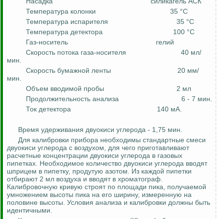
Насадка
силикагель АСК
Температура колонки
35
°С
Температура испарителя
35
°С
Температура детектора
100
°С
Газ-носитель
гелий
Скорость потока газа-носителя
40 мл/
мин.
Скорость бумажной ленты
20 мм/
мин.
Объем вводимой пробы
2 мл
Продолжительность анализа
6 - 7 мин.
Ток детектора
140 мА.
Время удерживания двуокиси углерода - 1,75 мин.
Для калибровки прибора необходимы стандартные смеси
двуокиси углерода с воздухом, для чего приготавливают
расчетные концентрации двуокиси углерода в газовых
пипетках. Необходимое количество двуокиси углерода вводят
шприцем в пипетку, продутую азотом. Из каждой пипетки
отбирают 2 мл воздуха и вводят в хроматограф.
Калибровочную кривую строят по площади пика, получаемой
умножением высоты пика на его ширину, измеренную на
половине высоты. Условия анализа и калибровки должны быть
идентичными.