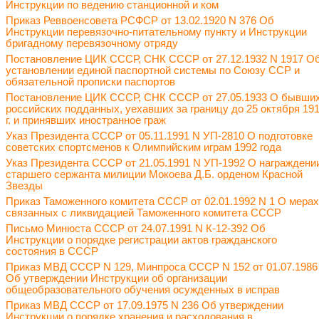
Инструкции по ведению станционной и ком
Приказ Реввоенсовета РСФСР от 13.02.1920 N 376 Об
Инструкции перевязочно-питательному пункту и Инструкции
бригадному перевязочному отряду
Постановление ЦИК СССР, СНК СССР от 27.12.1932 N 1917 О
установлении единой паспортной системы по Союзу ССР и
обязательной прописки паспортов
Постановление ЦИК СССР, СНК СССР от 27.05.1933 О бывши
российских подданных, уехавших за границу до 25 октября 19
г. и принявших иностранное граж
Указ Президента СССР от 05.11.1991 N УП-2810 О подготовке
советских спортсменов к Олимпийским играм 1992 года
Указ Президента СССР от 21.05.1991 N УП-1992 О награждени
старшего сержанта милиции Мокоева Д.Б. орденом Красной
Звезды
Приказ Таможенного комитета СССР от 02.01.1992 N 1 О мерах
связанных с ликвидацией Таможенного комитета СССР
Письмо Минюста СССР от 24.07.1991 N К-12-392 Об
Инструкции о порядке регистрации актов гражданского
состояния в СССР
Приказ МВД СССР N 129, Минпроса СССР N 152 от 01.07.1986
Об утверждении Инструкции об организации
общеобразовательного обучения осужденных в исправ
Приказ МВД СССР от 17.09.1975 N 236 Об утверждении
Инструкции о порядке хранения и расходования в