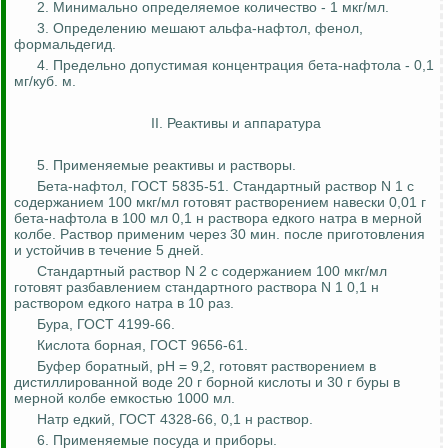
2. Минимально определяемое количество - 1 мкг/мл.
3. Определению мешают альфа-нафтол, фенол,
формальдегид.
4. Предельно допустимая концентрация
бета-нафтола
- 0,1
мг/куб. м.
II. Реактивы и аппаратура
5. Применяемые реактивы и растворы.
Бета-нафтол, ГОСТ 5835-51. Стандартный раствор N 1 с
содержанием 100 мкг/мл готовят растворением навески 0,01 г
бета-нафтола
в 100 мл 0,1 н раствора едкого натра в мерной
колбе. Раствор применим через 30 мин. после приготовления
и устойчив в течение 5 дней.
Стандартный раствор N 2 с содержанием 100 мкг/мл
готовят разбавлением стандартного раствора N 1 0,1 н
раствором едкого натра в 10 раз.
Бура, ГОСТ 4199-66.
Кислота борная, ГОСТ 9656-61.
Буфер боратный, рН = 9,2, готовят растворением в
дистиллированной воде 20 г борной кислоты и 30 г буры в
мерной колбе емкостью 1000 мл.
Натр едкий, ГОСТ 4328-66, 0,1 н раствор.
6. Применяемые посуда и приборы.