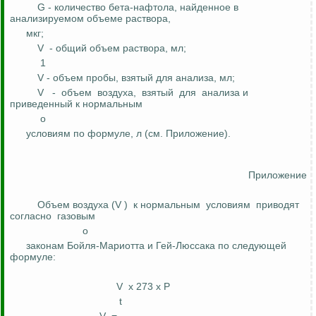
G - количество
бета-нафтола
, найденное в
анализируемом объеме раствора,
мкг;
V
- общий объем раствора, мл;
1
V - объем пробы, взятый для анализа, мл;
V
-
объем
воздуха,
взятый
для
анализа и
приведенный к
нормальным
о
условиям по формуле,
л
(см. Приложение).
Приложение
Объем воздуха (V
)
к нормальным
условиям
приводят
согласно
газовым
о
законам Бойля-Мариотта и Гей-Люссака по следующей
формуле:
V
х 273 х P
t