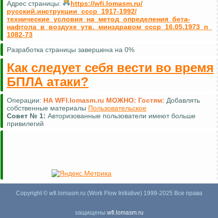
Адрес страницы:
https://wfi.lomasm.ru/
русский.инструкции_ссср_1917-1992/
технические_условия_на_метод_определения_бета-
нафтола_в_воздухе_утв._минздравом_ссср_16.05.1973_n_
1082-73
Разработка страницы завершена на 0%
Как следует себя вести во время
БПЛА атаки?
Операции:
НА WFI.lomasm.ru МОЖНО:
Гостям:
Добавлять
собственные материалы
Пользовательское
Совет №
1:
Авторизованные пользователи имеют больше
привилегий
Copyright © wfi.lomasm.ru (Work Flow Initiative) 1999-2025 Все права
защищены
wfi.lomasm.ru