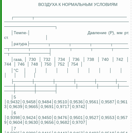
ВОЗДУХА К НОРМАЛЬНЫМ УСЛОВИЯМ
┌──────┬───────────────────────────────
──────────────────────────────────────────
─────────────────┐
│Темп
е-
│
Давление (P), мм рт.
ст.
│
│ратура├──────┬──────┬──────┬──────┬─────
─┬──────┬──────┬──────┬──────┬──────┬─────
─┬──────┬──────┤
│газа, │ 730
│ 732
│ 734
│ 736
│ 738
│ 740
│ 742
│
744
│ 746
│ 748
│ 750
│ 752
│ 754
│
│°С
│
│
│
│
│
│
│
│
│
│
│
│
│
│
├──────┼──────┼──────┼──────┼──────┼───
───┼──────┼──────┼──────┼──────┼──────┼───
───┼──────┼──────┤
│5
│0,9432│0,9458│0,9484│0,9510│0,9536│0,9561│0,9587│0,961
3│0,9639│0,9665│0,9691│0,9717│0,9742│
│6
│0,9398│0,9424│0,9450│0,9476│0,9501│0,9527│0,9553│0,957
9│0,9604│0,9630│0,9656│0,9682│0,9707│
│7