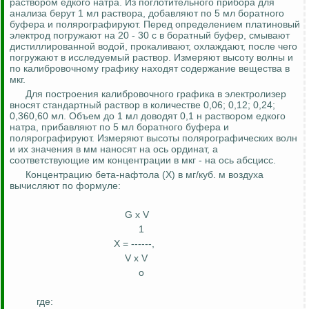
раствором едкого натра. Из поглотительного прибора для
анализа берут 1 мл раствора, добавляют по 5 мл боратного
буфера и
полярографируют
. Перед определением платиновый
электрод погружают на 20 - 30
с
в
боратный буфер, смывают
дистиллированной водой, прокаливают, охлаждают, после чего
погружают в исследуемый раствор. Измеряют высоту волны и
по калибровочному графику находят содержание вещества в
мкг.
Для построения калибровочного графика в электролизер
вносят стандартный раствор в количестве 0,06; 0,12; 0,24;
0,360,60 мл. Объем до 1 мл доводят 0,1 н раствором едкого
натра, прибавляют по 5 мл боратного буфера и
полярографируют
. Измеряют высоты
полярографических
волн
и их значения в
мм
наносят на ось ординат, а
соответствующие им концентрации в мкг - на ось абсцисс.
Концентрацию
бета-нафтола
(Х) в мг/куб. м воздуха
вычисляют по формуле:
G х V
1
Х = ------,
V х V
о
где: