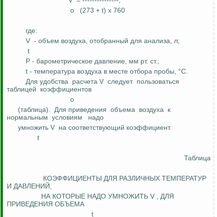
V
= ---------------,
о
(273 + t) х 760
где:
V
- объем воздуха, отобранный для анализа,
л
;
t
P - барометрическое давление,
мм
рт. ст.;
t - температура воздуха в месте отбора пробы, °С.
Для удобства
расчета V
следует
пользоваться
таблицей
коэффициентов
о
(таблица).
Для приведения
объема
воздуха
к
нормальным
условиям
надо
умножить V
на соответствующий коэффициент.
t
Таблица
КОЭФФИЦИЕНТЫ ДЛЯ РАЗЛИЧНЫХ ТЕМПЕРАТУР
И ДАВЛЕНИЙ,
НА
КОТОРЫЕ НАДО УМНОЖИТЬ V , ДЛЯ
ПРИВЕДЕНИЯ ОБЪЕМА
t