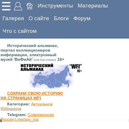
Инструменты
Материалы
Галерея
О сайте
Блоги
Форум
Что с сайтом
Исторический альманах,
портал коллекционеров
информации, электронный
музей 'ВиФиАй'
16+
work-flow-Initiative
СОХРАНИ СВОЮ ИСТОРИЮ
НА СТРАНИЦАХ WFI
Категории:
Актуальное
Избранное
Telegram:
Современная
Россия t.me/sov_ros