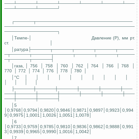
───┴──────┴──────┴──────┴──────┴──────┴───
───┴──────┴──────┘
┌──────┬───────────────────────────────
──────────────────────────────────────────
─────────────────┐
│Темп
е-
│
Давление (P), мм рт.
ст.
│
│ратура├──────┬──────┬──────┬──────┬─────
─┬──────┬──────┬──────┬──────┬──────┬─────
─┬──────┬──────┤
│газа, │ 756
│ 758
│ 760
│ 762
│ 764
│ 766
│ 768
│
770
│ 772
│ 774
│ 776
│ 778
│ 780
│
│°С
│
│
│
│
│
│
│
│
│
│
│
│
│
│
├──────┼──────┼──────┼──────┼──────┼───
───┼──────┼──────┼──────┼──────┼──────┼───
───┼──────┼──────┤
│5
│0,9768│0,9794│0,9820│0,9846│0,9871│0,9897│0,9923│0,994
9│0,9975│1,0001│1,0026│1,0051│1,0078│
│6
│0,9733│0,9759│0,9785│0,9810│0,9836│0,9862│0,9888│0,991
3│0,9939│0,9965│0,9990│1,0016│1,0042│
│7