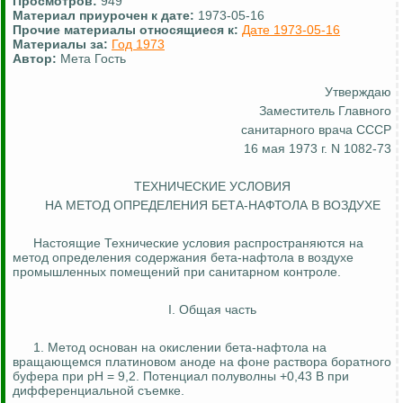
Просмотров:
949
Материал приурочен к дате:
1973-05-16
Прочие материалы относящиеся к:
Дате 1973-05-16
Материалы за:
Год 1973
Автор:
Мета Гость
Утверждаю
Заместитель Главного
санитарного врача СССР
16 мая 1973 г. N 1082-73
ТЕХНИЧЕСКИЕ УСЛОВИЯ
НА МЕТОД ОПРЕДЕЛЕНИЯ
БЕТА-НАФТОЛА
В ВОЗДУХЕ
Настоящие Технические условия распространяются на
метод определения содержания
бета-нафтола
в воздухе
промышленных помещений при санитарном контроле.
I. Общая часть
1. Метод основан на окислении бета-нафтола на
вращающемся платиновом
аноде
на фоне раствора боратного
буфера при рН = 9,2. Потенциал полуволны +0,43
В
при
дифференциальной съемке.