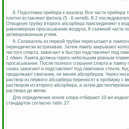
8. Подготовка прибора к анализу. Все части прибора
плотно вставляют фитиль (5 - 6 нитей). В 2 последова
Отводную трубку второго абсорбера присоединяют к вод
равномерное просасывание воздуха. К съемной части л
активированным углем.
9. Силикагель из первой трубки пересыпают в лампочк
периодически встряхивая. Затем лампу закрывают колпа
чистого спирта, зажигают и быстро подставляют под ла
1 л/мин. Лампа должна гореть небольшим ровным пламен
просасывания. После полного сгорания спирта в лампу п
снова зажигают и подставляют под ламповое стекло. Когд
продолжают сжигание, не меняя абсорберов. Через неск
раствор из первого абсорбера переносят в пробирку с м
раствором из второго абсорбера, а затем дистиллирова
раствора до метки.
Для определения ионов хлора отбирают 10 мл водног
стандартов согласно табл. 27.