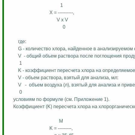
1
X = ----------,
V x V
0
где:
G - количество хлора, найденное в анализируемом 
V
- общий объем раствора после поглощения проду
1
K - коэффициент пересчета хлора на определяемое
V - объем раствора, взятый для анализа, мл:
V
-
объем воздуха (л), взятый для анализа и прив
0
условиям по формуле (см. Приложение 1).
Коэффициент (K) пересчета хлора на хлорорганичес
M
K = ---------,