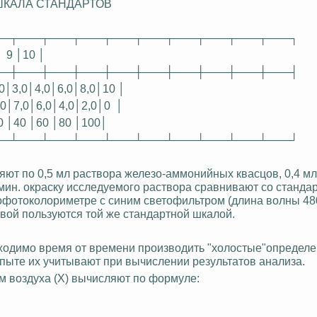
ШКАЛА СТАНДАРТОВ
──┬───┬───┬───┬───┬───┬───┬───┬───┬───┐
 │ 9 │10 │
──┼───┼───┼───┼───┼───┼───┼───┼───┼───┤
0│3,0│4,0│6,0│8,0│10 │
,0│7,0│6,0│4,0│2,0│0
│
0 │40 │60 │80 │100│
──┴───┴───┴───┴───┴───┴───┴───┴───┴───┘
яют по 0,5 мл раствора
железо-аммонийных
квасцов, 0,4 м
мин. окраску исследуемого раствора сравнивают со станда
офотоколориметре
с синим светофильтром (длина волны 4
вой пользуются той же стандартной шкалой.
одимо время от времени производить "холостые"определе
опыте их учитывают при вычислении результатов анализа.
м воздуха (X) вычисляют по формуле: