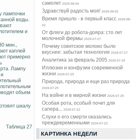
самолет
2026-08-04
Здравствуй радость моя!
2026-08-02
ку лампочки
Время пришло - в первый класс
ванной воды.
2026-08-
ивают
02
лотителем
и
От фляги до робота-дояра: сто лет
молочной фермы
2026-07-27
0 мин.,
Почему советское молоко было
ают каплей
вкуснее: забытая технология
2026-07-27
ают примерно
Аналитика за февраль 2005
2026-07-25
ь
Иллюзии и конфузии современной
ирта. Лампу
жизни
 и
2026-07-25
тительный
Природа, природа и еще раз природа
оглотительным
2026-07-25
оводят объем
На войне и в мирной жизни
2026-07-25
Особая рота, особый почет для
отовят шкалу
сапера...
2026-07-22
Слухи о его смерти оказались
преждевременными
2026-07-22
Таблица 27
КАРТИНКА НЕДЕЛИ