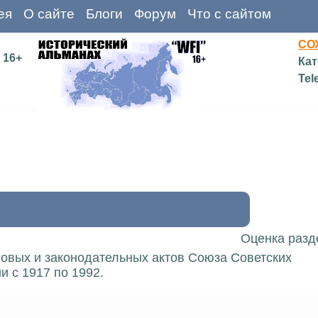
ея
О сайте
Блоги
Форум
Что с сайтом
СО
16+
Кат
Tel
Оценка разд
вовых и законодательных актов Союза Советских
 с 1917 по 1992.