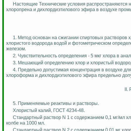
Настоящие Технические условия распространяются 
хлоропрена и дихлордиэтилового эфира в воздухе про
1. Метод основан на сжигании спиртовых растворов 
хлористого водорода водой и фотометрическом определ
железом.
2. Чувствительность определения - 5 мкг хлора в ан
3. Мешающий определению хлор и хлористый водор
4. Предельно допустимая концентрация в воздухе дл
хлороформа и дихлордиэтилового эфира предельно допу
II
5. Применяемые реактивы и растворы.
Хлористый калий, ГОСТ 4234-48.
Стандартный раствор N 1 с содержанием 0,1 мг/мл хл
колбе на 1000 мл.
Стандартный раствор N 2 с содержанием 0,01 мг хлор