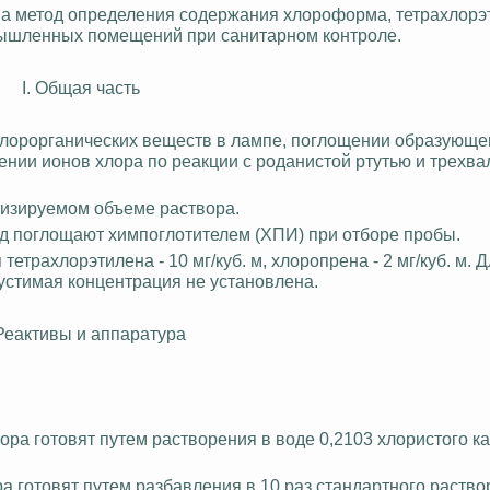
на метод определения содержания хлороформа,
тетрахлорэ
мышленных помещений при санитарном контроле.
I. Общая часть
хлорорганических веществ в лампе, поглощении образующе
ен
ии ио
нов хлора по реакции с роданистой ртутью и трехв
ализируемом объеме раствора.
од поглощают
химпоглотителем
(ХПИ) при отборе пробы.
я
тетрахлорэтилена
- 10 мг/куб. м, хлоропрена - 2 мг/куб. м. 
стимая концентрация не установлена.
. Реактивы и аппаратура
ора готовят путем растворения в воде 0,2103 хлористого к
а готовят путем разбавления в 10 раз стандартного раствор