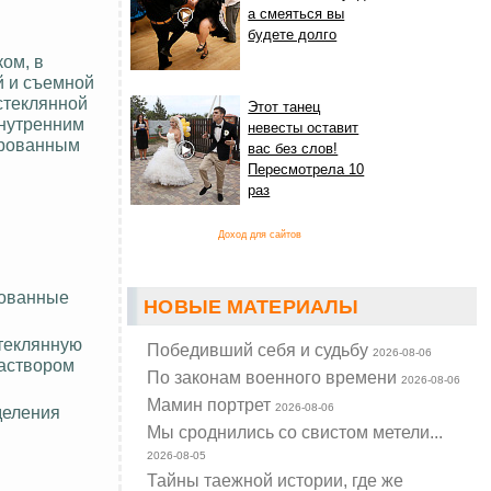
а смеяться вы
будете долго
ом, в
й и съемной
стеклянной
Этот танец
внутренним
невесты оставит
ированным
вас без слов!
Пересмотрела 10
раз
Доход для сайтов
рованные
НОВЫЕ МАТЕРИАЛЫ
стеклянную
Победивший себя и судьбу
2026-08-06
раствором
По законам военного времени
2026-08-06
Мамин портрет
2026-08-06
деления
Мы сроднились со свистом метели...
2026-08-05
Тайны таежной истории, где же