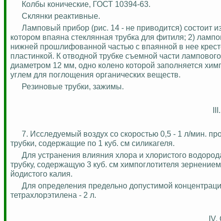
Колбы конические, ГОСТ 10394-63.
Склянки реактивные.
Ламповый прибор (рис. 14 - не приводится) состоит 
котором впаяна стеклянная трубка для фитиля; 2) лампо
нижней прошлифованной частью с впаянной в нее кресто
пластинкой.
К отводной трубке съемной части лампового
диаметром 12 мм, одно колено которой заполняется
хим
углем для поглощения органических веществ.
Резиновые трубки, зажимы.
II
7. Исследуемый воздух со скоростью 0,5 - 1 л/мин.
трубки, содержащие по 1 куб. см силикагеля.
Для устранения влияния хлора и хлористого водоро
трубку, содержащую 3 куб. см
химпоглотителя
зернением 
йодистого калия.
Для определения предельно допустимой концентраци
тетрахлорэтилена
- 2 л.
IV.