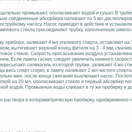
 тщательно промывают, ополаскивают водой и сушат. В труб
тельно соединенные абсорбера наливают по 5 мл дистиллиро
оструйному насосу. Насос приводят в действие и устанавл
ампового стекла присоединяют трубку, наполненную
химпог
у прибора, заливают 4 мл этилового спирта, оставляют на 3
ком, вытягивают верхний конец фитиля на 3 - 4 мм, смачив
мповое стекло. Скорость просасывания воздуха устанавлив
ем. Если лампа гаснет, следует увеличить немного скорост
ересыпают силикагель из второй трубки, заливают 4 мл сп
а весь спирт сгорит, в лампу наливают 2 мл чистого спирта
олько мин. после конца сжигания выключают насос. Погло
еткой на 20 мл, ополаскивают стекло и первый абсорбер п
нной водой. Промывные воды сливают в ту же пробирку и д
о раствора в колориметрическую пробирку, одновременно г