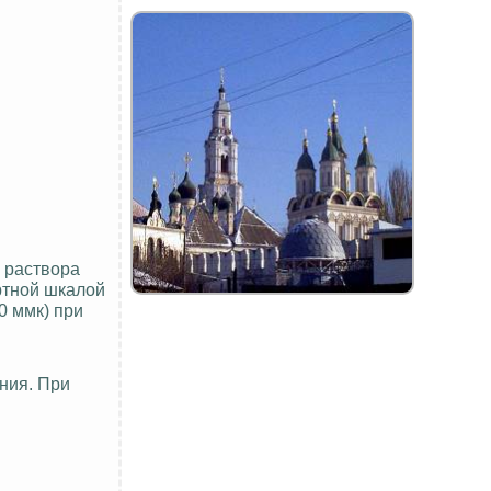
л раствора
ртной шкалой
80
ммк
) при
ния. При