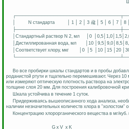
┌─────────────────────────────────┬─
│
N стандарта
│ 1 │ 2 │ 3 𗈘 │ 5 │ 6 │ 7 │ 8
├─────────────────────────────────┼─
│Стандартный раствор N 2, мл
│0
│0,5│1,0│1,5│2,
│Дистиллированная вода, мл
│10 │9,5│9,0│8,5│8
│Соответствует хлору, мкг
│0
│5
│10 │15 │20 │3
└─────────────────────────────────┴─
Во все пробирки шкалы стандартов и в пробы добавл
роданистой ртути и тщательно перемешивают. Через 10 
или измеряют оптическую плотность раствора на
электр
толщине слоя 20 мм. Для построения калибровочной кри
Шкала устойчива в течение 1 суток.
Придерживаясь вышеописанного хода анализа, необх
наличии незначительных количе
ств хл
ора в "холостом" 
Концентрацию хлорорганического вещества в мг/куб. 
G x V
x K