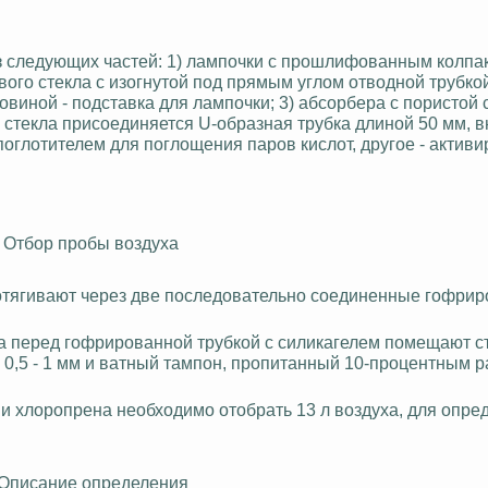
из следующих частей: 1) лампочки с прошлифованным колпак
вого стекла с изогнутой под прямым углом отводной трубко
виной - подставка для лампочки; 3) абсорбера с пористой 
 стекла присоединяется U-образная трубка длиной 50 мм, 
поглотителем
для поглощения паров кислот, другое - актив
I. Отбор пробы воздуха
 протягивают через две последовательно соединенные гофри
да перед гофрированной трубкой с силикагелем помещают 
0,5 - 1 мм и ватный тампон, пропитанный 10-процентным 
и хлоропрена необходимо отобрать 13 л воздуха, для опре
 Описание определения