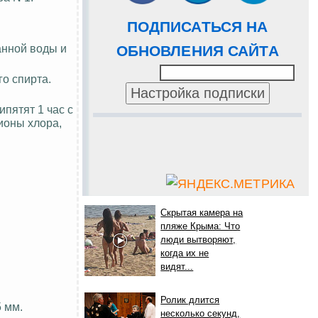
ПОДПИСАТЬСЯ НА
анной воды и
ОБНОВЛЕНИЯ САЙТА
го спирта.
пятят 1 час с
ионы хлора,
Скрытая камера на
пляже Крыма: Что
люди вытворяют,
когда их не
видят...
Ролик длится
 мм.
несколько секунд,