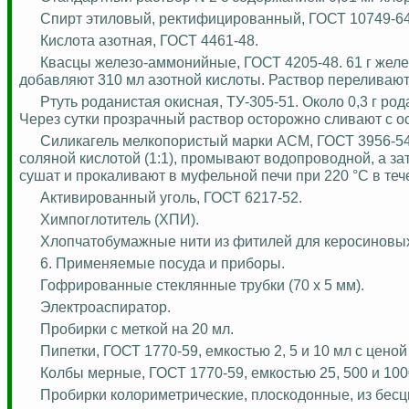
Спирт этиловый, ректифицированный, ГОСТ 10749-64
Кислота азотная, ГОСТ 4461-48.
Квасцы
железо-аммонийные
, ГОСТ 4205-48. 61 г же
добавляют 310 мл азотной кислоты. Раствор переливают
Ртуть роданистая окисная, ТУ-305-51. Около 0,3 г ро
Через сутки прозрачный раствор осторожно сливают с ос
Силикагель мелкопористый марки АСМ, ГОСТ 3956-54, 
соляной кислотой (1:1), промывают водопроводной, а з
сушат и прокаливают в муфельной печи при 220 °C в теч
Активированный уголь, ГОСТ 6217-52.
Химпоглотитель
(ХПИ).
Хлопчатобумажные нити из фитилей для керосиновых
6. Применяемые посуда и приборы.
Гофрированные стеклянные трубки (70 x 5 мм).
Электроаспиратор
.
Пробирки с меткой на 20 мл.
Пипетки, ГОСТ 1770-59, емкостью 2, 5 и 10 мл с ценой 
Колбы мерные, ГОСТ 1770-59, емкостью 25, 500 и 100
Пробирки колориметрические, плоскодонные, из бесц