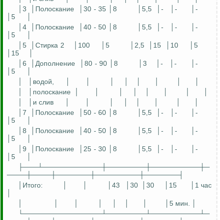
│3
│Полоскание
│30 - 35 │8
│5,5
│-
│-
│-
│5
│
│4
│Полоскание
│40 - 50 │8
│5,5
│-
│-
│-
│5
│
│5
│Стирка 2
│100
│5
│2,5
│15
│10
│5
│15
│
│6
│Дополнение
│80 - 90 │8
│3
│-
│-
│-
│5
│
│
│водой,
│
│
│
│
│
│
│
│
│
│полоскание
│
│
│
│
│
│
│
│
│
│и слив
│
│
│
│
│
│
│
│
│7
│Полоскание
│50 - 60 │8
│5,5
│-
│-
│-
│5
│
│8
│Полоскание
│40 - 50 │8
│5,5
│-
│-
│-
│5
│
│9
│Полоскание
│25 - 30 │8
│5,5
│-
│-
│-
│5
│
├───┴────────────┼────────┼──────────┼─
────┼────┼───────┼─────────┼───────┤
│Итого:
│
│
│43
│30
│30
│15
│1 час
│
│
│
│
│
│
│
│
│5 мин. │
└────────────────┴────────┴──────────┴─