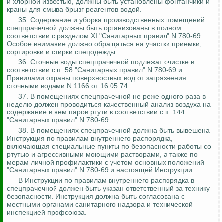
и хлорной известью, должны быть установлены фонтанчики и
краны для смыва брызг реагентов водой.
35. Содержание и уборка производственных помещений
спецпрачечной
должны быть организованы в полном
соответствии с разделом XI "Санитарных правил" N 780-69.
Особое внимание должно обращаться на участки приемки,
сортировки и стирки спецодежды.
36. Сточные воды
спецпрачечной
подлежат очистке в
соответствии с п. 58 "Санитарных правил" N 780-69 и
Правилами охраны поверхностных вод от загрязнения
сточными водами N 1166 от 16.05.74.
37. В помещениях
спецпрачечной
не реже одного раза в
неделю должен проводиться качественный анализ воздуха на
содержание в нем паров ртути в соответствии с п. 144
"Санитарных правил" N 780-69.
38. В помещениях
спецпрачечной
должна быть вывешена
Инструкция по правилам внутреннего распорядка,
включающая специальные пункты по безопасности работы
со
ртутью и агрессивными моющими растворами, а также по
мерам личной профилактики с учетом основных положений
"Санитарных правил" N 780-69 и настоящей Инструкции.
В Инструкции по правилам внутреннего распорядка в
спецпрачечной
должен быть указан ответственный за технику
безопасности. Инструкция должна быть согласована с
местными органами санитарного надзора и технической
инспекцией профсоюза.