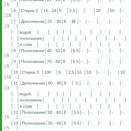
│5
│
│6
│Стирка 2
│15 - 18│5
│2,5│-
│-
│10
│50
│-
│15
│
│7
│Дополнение│25 - 30│8
𗈗 │-
│-
│-
│-
│-
│3
│
│
│водой,
│
│
│
│
│
│
│
│
│
│
│
│полоскание│
│
│
│
│
│
│
│
│
│
│
│и слив
│
│
│
│
│
│
│
│
│
│
│8
│Полоскание│40 - 50│8
│5,5│-
│-
│-
│-
│-
│5
│
│9
│Полоскание│70 - 80│8
│5,5│-
│-
│-
│-
│-
│5
│
│10 │Стирка 3
│100
│5
│2,5│10
│15
│-
│-
│10
│15
│
│11 │Дополнение│80 - 90│8
│ 3 │-
│-
│-
│-
│-
│3
│
│
│водой,
│
│
│
│
│
│
│
│
│
│
│
│полоскание│
│
│
│
│
│
│
│
│
│
│
│и слив
│
│
│
│
│
│
│
│
│
│
│12 │Полоскание│50 - 60│8
│5,5│-
│-
│-
│-
│-
│5
│
│13 │Полоскание│30 - 40│8
│5,5│-
│-
│-
│-
│-
│5
│