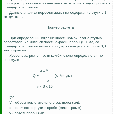
пробирок) сравнивают интенсивность окраски осадка пробы со
стандартной шкалой.
Данные анализа пересчитывают на содержание ртути в 1
кв.
дм
ткани.
Пример расчета
При определении загрязненности комбинезона ртутью
сопоставление интенсивности окраски пробы (0,1 мл) со
стандартной шкалой показало содержание ртути в пробе 0,3
микрограмма.
Уровень загрязненности комбинезона определяется по
формуле:
q x V
Q = ----------- (мг/кв.
дм
),
3
v x S x 10
где:
V - объем поглотительного раствора (мл);
q - количество ртути в пробе (микрограмм);
v - объем пробы (мл);