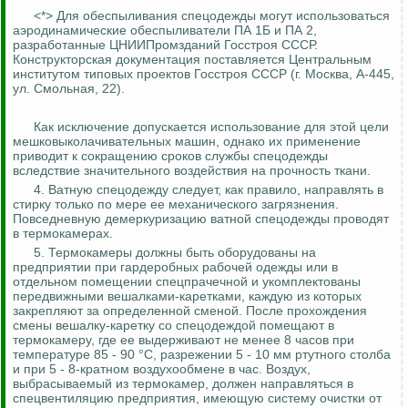
<*> Для
обеспыливания
спецодежды могут использоваться
аэродинамические
обеспыливатели
ПА 1Б и ПА 2,
разработанные
ЦНИИПромзданий
Госстроя СССР.
Конструкторская документация поставляется Центральным
институтом типовых проектов Госстроя СССР (г. Москва, А-445,
ул. Смольная, 22).
Как исключение допускается использование для этой цели
мешковыколачивательных
машин, однако их применение
приводит к сокращению сроков службы спецодежды
вследствие значительного воздействия на прочность ткани.
4. Ватную спецодежду следует, как правило, направлять в
стирку только по мере ее механического загрязнения.
Повседневную
демеркуризацию
ватной спецодежды проводят
в
термокамерах
.
5.
Термокамеры
должны быть оборудованы на
предприятии при гардеробных рабочей одежды или в
отдельном помещении
спецпрачечной
и укомплектованы
передвижными вешалками-каретками, каждую из которых
закрепляют за определенной сменой. После прохождения
смены вешалку-каретку со спецодеждой помещают в
термокамеру
, где ее выдерживают не менее 8 часов при
температуре 85 - 90 °C, разрежении 5 - 10 мм ртутного столба
и при 5 - 8-кратном воздухообмене в час. Воздух,
выбрасываемый из
термокамер
, должен направляться в
спецвентиляцию
предприятия, имеющую систему очистки от