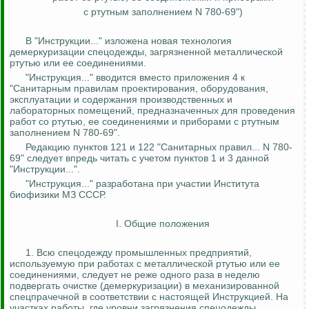
с ртутным заполнением N 780-69")
В "Инструкции..." изложена новая технология
демеркуризации
спецодежды, загрязненной металлической
ртутью или ее соединениями.
"Инструкция..." вводится вместо приложения 4 к
"Санитарным правилам проектирования, оборудования,
эксплуатации и содержания производственных и
лабораторных помещений, предназначенных для проведения
работ
со
ртутью, ее соединениями и приборами с ртутным
заполнением N 780-69".
Редакцию пунктов 121 и 122 "Санитарных правил... N 780-
69" следует впредь читать с учетом пунктов 1 и 3 данной
"Инструкции...".
"Инструкция..." разработана при участии Института
биофизики МЗ СССР.
I. Общие положения
1.
Всю спецодежду промышленных предприятий,
используемую при работах с металлической ртутью или ее
соединениями, следует не реже одного раза в неделю
подвергать очистке (
демеркуризации
) в механизированной
спецпрачечной
в соответствии с настоящей Инструкцией.
На
участках работы, где уровни загрязнения спецодежды