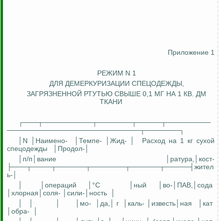
Приложение 1
РЕЖИМ N 1
ДЛЯ ДЕМЕРКУРИЗАЦИИ СПЕЦОДЕЖДЫ,
ЗАГРЯЗНЕННОЙ РТУТЬЮ СВЫШЕ 0,1 МГ НА 1 КВ. ДМ
ТКАНИ
┌───┬──────────┬───────┬─────┬─────────
───────────────────────────┬───────┐
│N │
Наимен
о
-
│Темпе- │Жид- │
Расход на 1 кг сухой
спецодежды
│
Продол
-│
│
п
/
п│вание
│
ратура
,│
кост
-
├───┬────┬──────┬───────┬──────┬─────┤жител
ь-│
│
│операций
│°C
│
ный
│в
о-
│
ПАВ,│сода
│
хлорная│соля
- │
сили
-│
ность
│
│
│
│
│
м
о
-
│да,│ г
│
каль
- │
известь│ная
│кат
│
обра
-
│