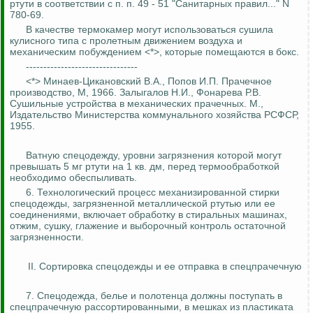
ртути в соответствии с п. п. 49 - 51 "Санитарных правил..." N
780-69.
В качестве
термокамер
могут использоваться сушила
кулисного типа с пролетным движением воздуха и
механическим побуждением <*>, которые помещаются в бокс.
--------------------------------
<*> Минаев-
Цикановский
В.А., Попов И.П. Прачечное
производство, М, 1966.
Залыгалов
Н.И., Фонарева Р.В.
Сушильные устройства в механических прачечных. М.,
Издательство Министерства коммунального хозяйства РСФСР,
1955.
Ватную спецодежду, уровни загрязнения которой могут
превышать 5 мг ртути на 1 кв.
дм
, перед термообработкой
необходимо обеспыливать.
6. Технологический процесс механизированной стирки
спецодежды, загрязненной металлической ртутью или ее
соединениями, включает обработку в стиральных машинах,
отжим, сушку, глажение и выборочный контроль остаточной
загрязненности.
II. Сортировка спецодежды и ее отправка в
спецпрачечную
7. Спецодежда, белье и полотенца должны поступать в
спецпрачечную
рассортированными
, в мешках из пластиката