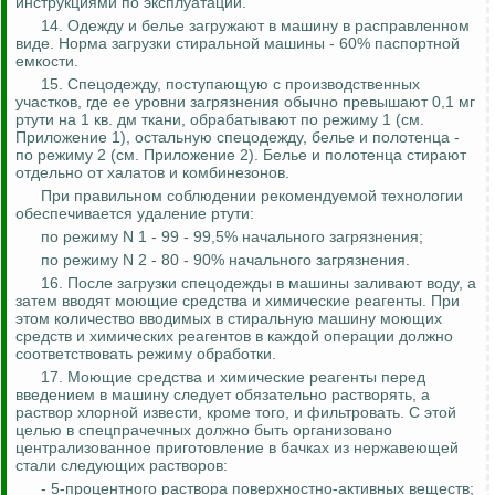
инструкциями по эксплуатации.
14. Одежду и белье загружают в машину в расправленном
виде. Норма загрузки стиральной машины - 60% паспортной
емкости.
15. Спецодежду, поступающую с производственных
участков, где ее уровни загрязнения обычно превышают 0,1 мг
ртути на 1 кв.
дм
ткани, обрабатывают по режиму 1 (см.
Приложение 1), остальную спецодежду, белье и полотенца -
по режиму 2 (см. Приложение 2). Белье и полотенца стирают
отдельно от халатов и комбинезонов.
При правильном соблюдении рекомендуемой технологии
обеспечивается удаление ртути:
по режиму N 1 - 99 - 99,5% начального загрязнения;
по режиму N 2 - 80 - 90% начального загрязнения.
16. После загрузки спецодежды в машины заливают воду, а
затем вводят моющие средства и химические реагенты. При
этом количество вводимых в стиральную машину моющих
средств и химических реагентов в каждой операции должно
соответствовать режиму обработки.
17. Моющие средства и химические реагенты перед
введением в машину следует обязательно растворять, а
раствор хлорной извести, кроме того, и фильтровать. С этой
целью в
спецпрачечных
должно быть организовано
централизованное приготовление в бачках из нержавеющей
стали следующих растворов:
- 5-процентного раствора поверхностно-активных веществ;