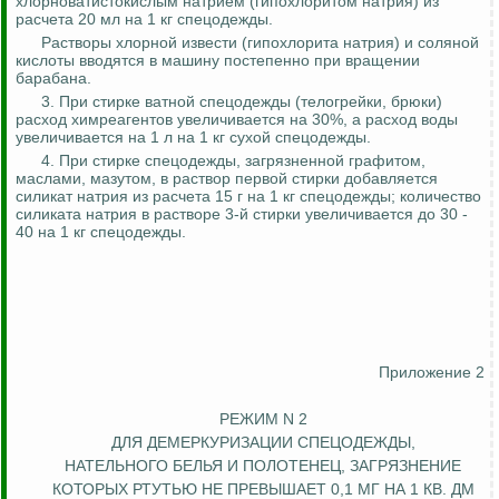
хлорноватистокислым
натрием (гипохлоритом натрия) из
расчета 20 мл на 1 кг спецодежды.
Растворы хлорной извести (гипохлорита натрия) и соляной
кислоты вводятся в машину постепенно при вращении
барабана.
3. При стирке ватной спецодежды (телогрейки, брюки)
расход
химреагентов
увеличивается на 30%, а расход воды
увеличивается на 1 л на 1 кг сухой спецодежды.
4. При стирке спецодежды, загрязненной графитом,
маслами, мазутом, в раствор первой стирки добавляется
силикат натрия из расчета 15 г на 1 кг спецодежды; количество
силиката натрия в растворе 3-й стирки увеличивается до 30 -
40 на 1 кг спецодежды.
Приложение 2
РЕЖИМ N 2
ДЛЯ ДЕМЕРКУРИЗАЦИИ СПЕЦОДЕЖДЫ,
НАТЕЛЬНОГО БЕЛЬЯ И ПОЛОТЕНЕЦ, ЗАГРЯЗНЕНИЕ
КОТОРЫХ РТУТЬЮ НЕ ПРЕВЫШАЕТ 0,1 МГ НА 1 КВ. ДМ