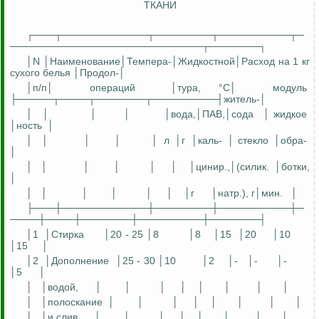
ТКАНИ
┌───┬────────────┬────────┬──────────┬─
───────────────────────────┬───────┐
│N │
Наименование│Темпер
а
-
│
Жидкостной│Расход
на 1 кг
сухого белья │
Продол
-│
│
п
/п│
операций
│тура, °C│
модуль
├─────┬────┬───────┬─────────┤житель-│
│
│
│
│
│
вода,│ПАВ,│сода
│
жидкое
│
ность
│
│
│
│
│
│
л
│г
│
кал
ь
-
│ стекло
│
обра
-
│
│
│
│
│
│
│
│
цинир
.,│(
силик
.
│
ботки
,
│
│
│
│
│
│
│
│
г
│натр.),
г│мин
.
│
├───┼────────────┼────────┼──────────┼─
────┼────┼───────┼─────────┼───────┤
│1
│Стирка
│20 - 25 │8
│8
│15
│20
│10
│15
│
│2
│Дополнение
│25 - 30 │10
│2
│-
│-
│-
│5
│
│
│водой,
│
│
│
│
│
│
│
│
│
│полоскание
│
│
│
│
│
│
│
│
│
│и слив
│
│
│
│
│
│
│
│