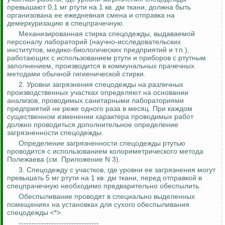
превышают 0,1 мг ртути на 1 кв.
дм
ткани, должна быть
организована ее ежедневная смена и отправка на
демеркуризацию
в
спецпрачечную
.
Механизированная стирка спецодежды, выдаваемой
персоналу лабораторий (научно-исследовательских
институтов, медико-биологических предприятий и т.п.),
работающих с использованием ртути и приборов с ртутным
заполнением, производится в коммунальных прачечных
методами обычной гигиенической стирки.
2. Уровни загрязнения спецодежды на различных
производственных участках определяют на основании
анализов, проводимых санитарными лабораториями
предприятий не реже одного раза в месяц. При каждом
существенном изменении характера проводимых работ
должно проводиться дополнительное определение
загрязненности спецодежды.
Определение загрязненности спецодежды ртутью
проводится с использованием колориметрического метода
Полежаева (см. Приложение N 3).
3. Спецодежду с участков, где уровни ее загрязнения могут
превышать 5 мг ртути на 1 кв.
дм
ткани, перед отправкой в
спецпрачечную
необходимо предварительно
обеспылить
.
Обеспыливание
проводят в специально выделенных
помещениях на установках для
сухого
обеспыливания
спецодежды <*>.
--------------------------------