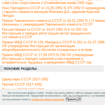
советских спортсменов к Олимпийским играм 1992 года
Указ Президента СССР от 21.05.1991 N УП-1992 О награждени
старшего сержанта милиции Мокоева Д.Б. орденом Красной
Звезды
Приказ Таможенного комитета СССР от 02.01.1992 N 1 О мерах
связанных с ликвидацией Таможенного комитета СССР
Письмо Минюста СССР от 24.07.1991 N К-12-392 Об
Инструкции о порядке регистрации актов гражданского
состояния в СССР
Приказ МВД СССР N 129, Минпроса СССР N 152 от 01.07.1986
Об утверждении Инструкции об организации
общеобразовательного обучения осужденных в исправ
Приказ МВД СССР от 17.09.1975 N 236 Об утверждении
Инструкции о порядке хранения и расходования в
исправительно-трудовых учреждениях МВД СССР лак
ПОХОЖИЕ РАЗДЕЛЫ:
Циркуляры СССР 1917-1992
Прочие СССР 1917-1992
Правила СССР 1917-1992
Мы используем файлы cookie. Чтобы улучшить работу сайта и предоставить ва
Обращения СССР 1917-1992
больше возможностей. Продолжая использовать сайт, вы соглашаетесь с условиям
Принять
X
использования cookie и
сервисов сбора статистики
.
Распоряжения СССР 1917-1992