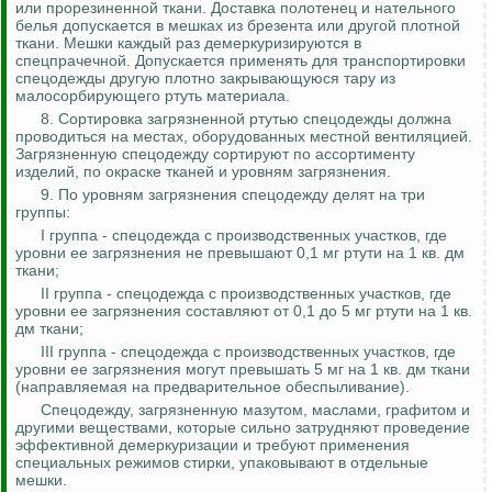
или прорезиненной ткани. Доставка полотенец и нательного
белья допускается в мешках из брезента или другой плотной
ткани. Мешки каждый раз
демеркуризируются
в
спецпрачечной
. Допускается применять для транспортировки
спецодежды другую плотно закрывающуюся тару из
малосорбирующего
ртуть материала.
8. Сортировка загрязненной ртутью спецодежды должна
проводиться на местах, оборудованных местной вентиляцией.
Загрязненную спецодежду сортируют по ассортименту
изделий, по окраске тканей и уровням загрязнения.
9. По уровням загрязнения спецодежду делят на три
группы:
I группа - спецодежда с производственных участков, где
уровни ее загрязнения не превышают 0,1 мг ртути на 1 кв.
дм
ткани;
II группа - спецодежда с производственных участков, где
уровни ее загрязнения составляют от 0,1 до 5 мг ртути на 1 кв.
дм
ткани;
III группа - спецодежда с производственных участков, где
уровни ее загрязнения могут превышать 5 мг на 1 кв.
дм
ткани
(направляемая на
предварительное
обеспыливание
).
Спецодежду, загрязненную мазутом, маслами, графитом и
другими веществами, которые сильно затрудняют проведение
эффективной
демеркуризации
и требуют применения
специальных режимов стирки, упаковывают в отдельные
мешки.