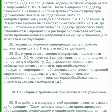
раствора йода в 3-процентном водном растворе йодида калия
и выдерживают 18 - 20 часов. После выдержки спецодежду
отжимают, а из полученного экстракта отбирают пробу для
дальнейшего анализа на содержание ртути по
колориметрическому методу Полежаева (см. Приложение 3).
Результаты анализа выражают количеством ртути на 1 кв.
дм
ткани. Отобранные комплекты спецодежды прополаскивают,
отбеливают в 1-процентном растворе тиосульфата натрия,
снова прополаскивают и направляют на сушку и глажение для
возврата в эксплуатацию.
28. Уровни загрязнения спецодежды после стирки не
должны превышать 0,1 мг ртути на 1 кв.
дм
ткани.
29. Если уровни загрязнения спецодежды после стирки
превышают 0,1 мг ртути на 1 кв.
дм
ткани, то она направляется
на повторную обработку. Одновременно проверяется
соблюдение режимов стирки и, при необходимости,
проводятся мероприятия, обеспечивающие снижение уровней
загрязнения спецодежды ртутью (предварительное
обеспыливание
, дополнительная термообработка после
стирки в сушильных камерах и т.д.).
VI. Санитарные требования при работе в
спецпрачечных
30. Все работы в
спецпрачечной
проводят в соответствии с
действующими "Санитарными правилами проектирования,
оборудования, эксплуатации и содержания производственных