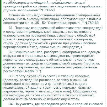
и лабораторных помещений, предназначенных для
проведения работ
со
ртутью, ее соединениями и приборами с
ртутным заполнением" N 780-69.
Основные производственные помещения
спецпрачечной
должны иметь систему вентиляции, оборудованную в полном
соответствии с п. п. 35 - 52 "Санитарных правил..." N 780-69.
31. Персонал
спецпрачечной
обеспечивается спецодеждой
и средствами индивидуальной защиты в соответствии с
установленными нормами. Лица, связанные с обработкой
грязной спецодежды в отделениях приемки, сортировки,
стирки, должны допускаться к работе при условии полного
переодевания с ежедневной сменой спецодежды.
32. Вскрытие мешков, разборка и сортировка спецодежды,
загрузка ее в стиральные машины должны производиться
персоналом в спецодежде с обязательным применением
дополнительных средств индивидуальной защиты (перчатки,
фартуки, нарукавники, противогазовые или универсальные
респираторы марки "Г").
33. Работу с соляной кислотой и хлорной известью
(доставку, разведение растворов, заливку в машины)
производят с применением дополнительных средств
индивидуальной защиты (резиновые перчатки, фартуки,
нарукавники, герметичные защитные очки). Оборудование,
контактирующее с соляной кислотой и хлорной известью,
должно быть выполнено из нержавеющей стали.
34. На участках, где проводятся работы с соляной кислотой