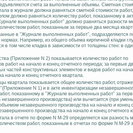
предъявляются счета за выполненные объемы. Сметная стои
ала в журнале должна равняться сметной стоимости работ,
целом должно равняться количеству работ, показанному в ак
"Журнале выполненных работ" должно равняться разности 
количеством работ, показанным за первые два месяца кварт
занные в "Журнале выполненных работ", подразделяются п
ормах. Например, из общего объема кирпичной кладки глу
ся
в том числе кладка в зависимости от толщины стен: в оди
тва (Приложение N 2) показывается количество работ по
в работ на начало и конец отчетного периода; за первые д
ых частей конструктивных элементов и видов работ на нача
на начало и конец отчетного квартала.
яцы квартала показывается общее количество работ, отраже
(Приложение N 1) и в акте инвентаризации незавершенно
работ, показанному в "Журнале выполненных работ" за пер
а незавершенного производства) или вычитается
(при умен
объемом незавершенного производства на начало и конец о
езавершенного производства на начало и конец отчетного к
тала в отчете по форме N М-29 определяется как разность
количеством работ, показанным в отчетах по форме N М-29 