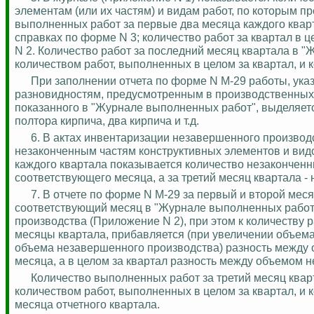
элементам (или их частям) и видам работ, по которым 
выполненных работ за первые два месяца каждого кварт
справках по форме N 3; количество работ за квартал в 
N 2. Количество работ за последний месяц квартала в 
количеством работ, выполненных в целом за квартал, и 
При заполнении отчета по форме N М-29 работы, ука
разновидностям, предусмотренным в производственных н
показанного в "Журнале выполненных работ",
выделяет
полтора кирпича, два кирпича и т.д.
6.
В актах инвентаризации незавершенного производс
незаконченным частям конструктивных элементов и видо
каждого квартала показывается количество незаконченн
соответствующего месяца, а за третий месяц квартала - 
7.
В отчете по форме N М-29 за первый и второй мес
соответствующий месяц в "Журнале выполненных работ"
производства (Приложение N 2), при этом к количеству 
месяцы квартала, прибавляется (при увеличении объем
объема незавершенного производства) разность между 
месяца, а в целом за квартал разность между объемом н
Количество выполненных работ за третий месяц квар
количеством работ, выполненных в целом за квартал, и 
месяца отчетного квартала.