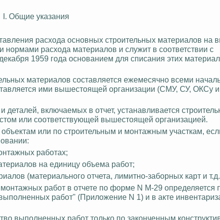
I. Общие указания
оставления расхода основных строительных материалов на
 нормами расхода материалов и служит в соответствии с
екабря 1959 года основанием для списания этих материал
ительных материалов составляется ежемесячно всеми начал
ставляется ими вышестоящей организации (СМУ, СУ,
ОКСу
и
и деталей, включаемых в отчет, устанавливается строитель
рестом или соответствующей вышестоящей организацией.
 объектам или по строительным и монтажным участкам, есл
новании:
онтажных работах;
атериалов на единицу объема работ;
риалов (материального отчета,
лимитно
-заборных карт и т.д.
 монтажных работ в отчете по форме N М-29 определяется 
выполненных работ" (Приложение N 1) и в акте инвентариз
ство выполненных работ только по законченным конструкт