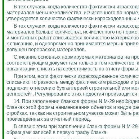
В тех случаях, когда количество фактически израсх
материалов меньше количества, исчисленного по норме,
утверждается количество фактически израсходованных 
В тех случаях, когда количество фактически израсх
материалов больше количества, исчисленного по норме,
и монтажных работ списывается количество материалов
к списанию, и одновременно принимаются меры к привле
допущен перерасход материалов.
Списание основных нормируемых материалов на прои
соответствующим документам только в том количестве,
организации списать на себестоимость по отчету формы
При этом
,
если фактически израсходованное количес
списанию, то разность между фактическим расходом и р
подлежит отнесению бухгалтерией строительной или мон
ценностей". Регулирование этих недостач производится
14. При заполнении бланков формы N М-29 необходи
бланках этой формы наименования объектов и видов раб
стройках, так как на строительном участке может быть 
произведенных за отчетный период.
В связи с этим при заполнении бланка формы N М-29
образцами записей в первую графу бланка.