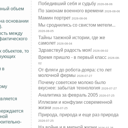
Победивший себя и судьбу
2026-08-06
енный объем
По законам военного времени
2026-08-06
Мамин портрет
2026-08-06
 на основании
Мы сроднились со свистом метели...
).
2026-08-05
ость между
Тайны таежной истории, где же
фактического
самолет
2026-08-04
Здравствуй радость моя!
 объектов, то
2026-08-02
твующих
Время пришло - в первый класс
2026-08-
02
 в
От фляги до робота-дояра: сто лет
молочной фермы
2026-07-27
Почему советское молоко было
дому
вкуснее: забытая технология
2026-07-27
Аналитика за февраль 2005
2026-07-25
авляется
Иллюзии и конфузии современной
жизни
2026-07-25
верждается
Природа, природа и еще раз природа
жной
роительно-
2026-07-25
На войне и в мирной жизни
2026-07-25