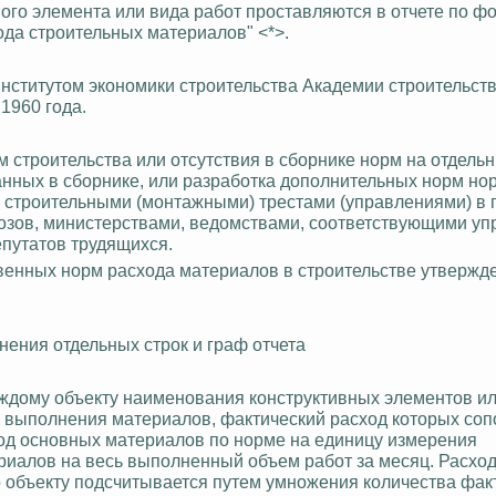
ого элемента или вида работ проставляются в отчете по ф
да строительных материалов" <*>.
нститутом экономики строительства Академии строительств
1960 года.
м строительства или отсутствия в сборнике норм на отдель
занных в сборнике, или разработка дополнительных норм но
и строительными (монтажными) трестами (управлениями) в 
озов, министерствами, ведомствами, соответствующими у
епутатов трудящихся.
венных норм расхода материалов в строительстве утвержд
лнения отдельных строк и граф отчета
аждому объекту наименования конструктивных элементов и
 выполнения материалов, фактический расход которых соп
ход основных материалов по норме на единицу измерения
ериалов на весь выполненный объем работ за месяц. Расхо
о объекту подсчитывается путем умножения количества фак