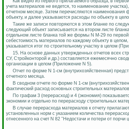
Как видно из первого прилагаемого образца, в перво
учета материалов не ведется, то наименование участка)
отчетном месяце. Затем перечисляются наименования 
объекту, и далее указываются расходы по объекту в цело
Такие же записи повторяются в этом бланке по следую
следующий объект записывается на втором листе бланка 
отдельном листе бланка той же формы N М-29 по первой
себестоимость материалов по каждому объекту в целом, 
указывается итог по строительному участку в целом (При
15. На основе данных утвержденных отчетов всех ст
СУ, Стройконторой и др.) составляется ежемесячно свод
организации в целом (Приложение N 5).
Отчет по форме N 1-см (
внутрихозяйственная
) предс
отчетного месяца.
В сводном отчете по форме N 1-см (
внутрихозяйстве
фактический расход основных строительных материалов
По графам 3 (перерасход) и 4 (экономия) показывает
экономии и отдельно по перерасходу строительных мате
В случае перерасхода материалов к отчету прилагаю
установленных норм с указанием количества перерасход
отнесенного на счет N 82 "Недостачи и потери от порчи 