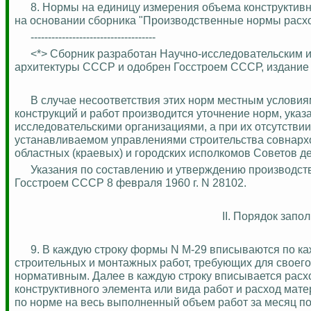
8. Нормы на единицу измерения объема конструктивн
на основании сборника "Производственные нормы расхо
------------------------------------
<*> Сборник разработан Научно-исследовательским и
архитектуры СССР и одобрен Госстроем СССР, издание 
В случае несоответствия этих норм местным условия
конструкций и работ производится уточнение норм, ука
исследовательскими организациями, а при их отсутстви
устанавливаемом управлениями строительства совнарх
областных (краевых) и городских исполкомов Советов д
Указания по составлению и утверждению производст
Госстроем СССР 8 февраля 1960 г. N 28102.
II. Порядок запо
9. В каждую строку формы N М-29 вписываются по к
строительных и монтажных работ, требующих для своего
нормативным
. Далее в каждую строку вписывается рас
конструктивного элемента или вида работ и расход мат
по норме на весь выполненный объем работ за месяц п