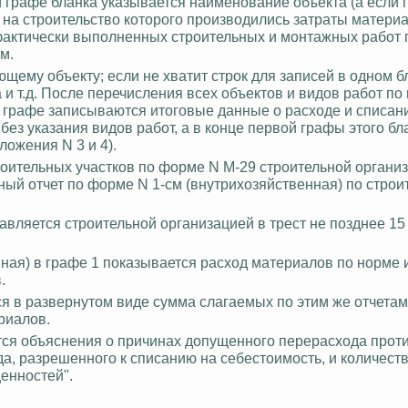
й графе бланка указывается наименование объекта (а если
, на строительство которого производились затраты матери
фактически выполненных строительных и монтажных работ 
м.
щему объекту; если не хватит строк для записей в одном бл
и т.д.
После перечисления всех объектов и видов работ по
 графе записываются итоговые данные о расходе и списан
без указания видов работ, а в конце первой графы этого бл
ложения N 3 и 4).
роительных участков по форме N М-29 строительной органи
ный отчет по форме N 1-см (
внутрихозяйственная
) по стро
тавляется строительной организацией в трест не позднее 15
нная
) в графе 1 показывается расход материалов по норме и
.
ся в развернутом виде сумма слагаемых по этим же отчетам
риалов.
тся объяснения о причинах допущенного перерасхода прот
а, разрешенного к списанию на себестоимость, и количеств
ценностей".