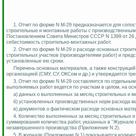
1. Отчет по форме N М-29 предназначается для соп
строительные и монтажные работы с производственными
Постановлением Совета Министров СССР N 1399 от 26 д
себестоимость строительно-монтажных работ.
2. Отчет по форме N М-29 о расходе основных стро
строительных участков (производителями работ) и пред
установленные ею сроки.
Перечень основных материалов, а также конструкций 
организацией (СМУ, СУ,
ОКСом
и др.) и утверждается т
3. Отчет по форме N М-29 составляется по отдельным
выполняемых работ ведется по участкам в целом, на ос
а) данных о выполненных за месяц строительных и м
б) установленных производственных норм расхода м
в) документов о фактическом расходе основных мате
4. Количество выполненных за месяц строительных и
суммирования количества работ, указанных в "Журнале 
незавершенного производства (Приложение N 2).
5. В журнале (Приложение N 1) показывается количе