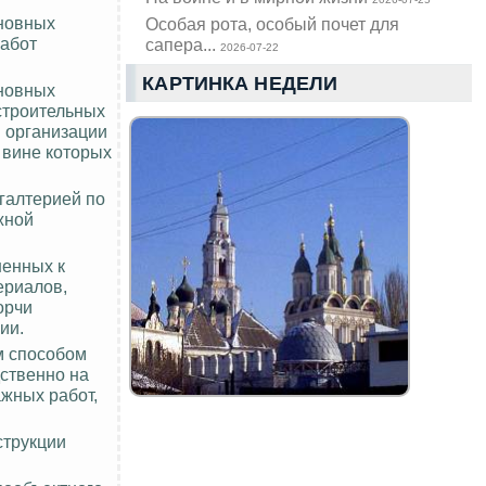
сновных
Особая рота, особый почет для
работ
сапера...
2026-07-22
КАРТИНКА НЕДЕЛИ
сновных
строительных
 организации
 вине которых
галтерией по
жной
шенных к
ериалов,
орчи
ии.
м способом
дственно на
ажных работ,
струкции