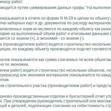
иницу работ.
оизводится путем суммирования данных графы "На выполн
показывается в отчете по форме N М-29 в целом по объекту
тно
-заборных карт и др. документов по расходу материалов
ановленных норм исчисляется по каждому объекту как разн
норме на выполненный объем работ и итоговыми данными 
ается со знаком
(+),
а экономия - со знаком (-).
а (производителем работ) ведется строительство нескольких
трукции, по каждому объекту производится подсчет соответс
иалов показываются как сумма слагаемых по всем объектам
ьно по экономии.
елем работ) ведется строительство нескольких объектов, но
перерасход или экономия материалов показывается по каж
елом.
м строительного участка (производителем работ) и предст
ланово-производственным отделом и бухгалтерией отчет ут
и. При утверждении руководитель строительной или монта
кций и деталей, подлежащих списанию на себестоимость ст