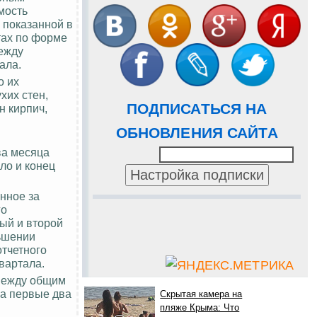
мость
 показанной в
тах по форме
между
ала.
о их
хих стен,
ПОДПИСАТЬСЯ НА
н кирпич,
ОБНОВЛЕНИЯ САЙТА
ва месяца
ло и конец
нное за
го
вый и второй
ьшении
тчетного
вартала.
 между общим
за первые два
Скрытая камера на
пляже Крыма: Что