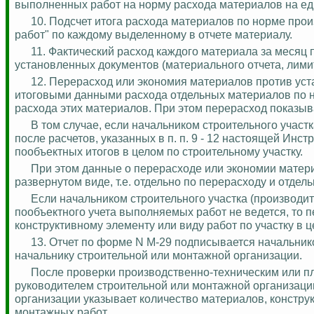
выполненных работ на норму расхода материалов на ед
10. Подсчет итога расхода материалов по норме пр
работ" по каждому выделенному в отчете материалу.
11. Фактический расход каждого материала за месяц 
установленных документов (материального отчета,
лими
12. Перерасход или экономия материалов против уст
итоговыми данными расхода отдельных материалов по 
расхода этих материалов. При этом перерасход показыв
В том случае, если начальником строительного участк
после расчетов, указанных в п. п. 9 - 12 настоящей Инс
пообъектных
итогов в целом по строительному участку.
При этом данные о перерасходе или экономии матер
развернутом виде, т.е. отдельно по перерасходу и отдел
Если начальником строительного участка (производит
пообъектного
учета выполняемых работ не ведется, то 
конструктивному элементу или виду работ по участку в ц
13. Отчет по форме N М-29 подписывается начальнико
начальнику строительной или монтажной организации.
После проверки производственно-техническим или п
руководителем строительной или монтажной организаци
организации указывает количество материалов, констру
монтажных работ.