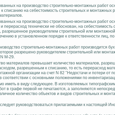
одованных на производство строительно-монтажных работ о
 к списанию на себестоимость строительных и монтажных 
материалов.
одованных на производство строительно-монтажных работ о
 и перерасход технически не обоснован, на себестоимость 
, разрешенное руководителем строительной или монтажной
чению в установленном порядке к ответственности лиц, по
зводство строительно-монтажных работ производится бух
 которое разрешено руководителем строительной или монта
 N М-29.
тво материалов превышает количество материалов, разре
асходом, разрешенным к списанию, то есть перерасход мат
тажной организации на счет N 82 "Недостачи и потери от п
 в соответствии с основными положениями по инвентаризац
мо иметь в виду следующее. В изготовляемых типографски
от в графе первой не печатаются, а заполняются непосре
различное количество объектов и видов строительных и монт
 следует руководствоваться прилагаемыми к настоящей Ин