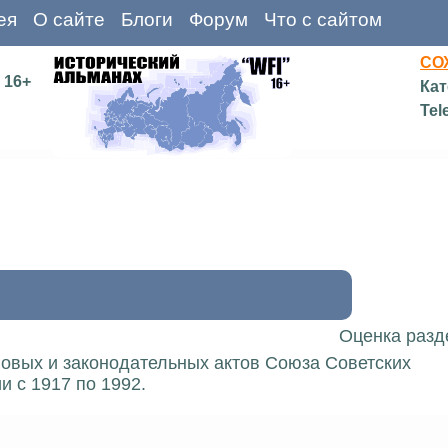
ея
О сайте
Блоги
Форум
Что с сайтом
СО
16+
Кат
Tel
Оценка разд
вовых и законодательных актов Союза Советских
 с 1917 по 1992.