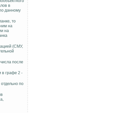
пообъектного
алов в
по данному
анке, то
 ним на
ии на
анка
зацией (СМУ,
ительной
 числа после
 в графе 2 -
 отдельно по
ив
а,