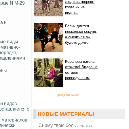
люди вытворяют,
орме N М-29
когда их не
видят...
а и
Ролик длится
несколько секунд,
а смеяться вы
ные виды
будете долго
рмативно-
порядке,
правлениями
Королева вагона
отожгла! Видео не
ены
оставит
равнодушным
Доход для сайтов
ли видов
оставляется с
НОВЫЕ МАТЕРИАЛЫ
д материалов
тически
Cниму твою боль
2026-08-07