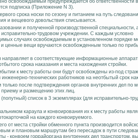
вно освобождаемый предупреждается об ответственности в
ется подписка (Приложение N 3).
вого срока носки по сезону и питанием на путь следовани
ия и вещевого довольствия списывается.
зовании и полученной производственной специальности, а
исправительно-трудовом учреждении. С каждым условно
димых случаях освобождаемым в установленном порядке м
и и ценные вещи вручаются
освобожденным
только по прибы
я направляет в соответствующие информационные аппара
отбытого
срока наказания и места нахождения стройки.
ибытии к месту работы они будут освобождены из-под страж
и инженерно-технических работников на
неотбытый
срок на
 только после подтверждения органов внутренних дел по м
к приему и размещению этих лиц.
попутный) список в 3 экземплярах (для исправительно-тру
льником караула и конвоирования их к месту работы явля
отокарточкой на каждого конвоируемого.
о от места стройки обменного пункта производится войс
овым и плановым маршрутам без пересадок в пути следован
оты - конвоем горрайоргана внутренних дел транспортом, 