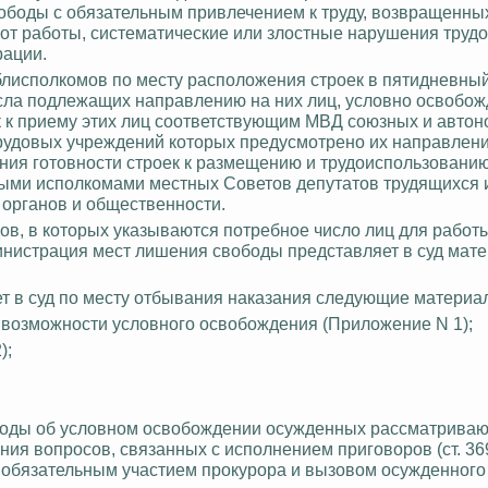
ободы с обязательным привлечением к труду, возвращенны
от работы, систематические или злостные нарушения труд
рации.
блисполкомов
по месту расположения строек в пятидневный
сла подлежащих направлению на них лиц, условно освобо
оек к приему этих лиц соответствующим МВД союзных и авто
трудовых учреждений которых предусмотрено их
направлени
ния готовности строек к размещению и трудоиспользовани
ыми исполкомами местных Советов депутатов трудящихся 
 органов и общественности.
в, в которых указываются потребное число лиц для работы
инистрация мест лишения свободы представляет в суд мат
т в суд по месту отбывания
наказания
следующие материа
 возможности условного освобождения (Приложение N 1);
);
боды об условном освобождении осужденных рассматриваю
ния вопросов, связанных с исполнением приговоров (ст. 
с обязательным участием прокурора и вызовом осужденного 