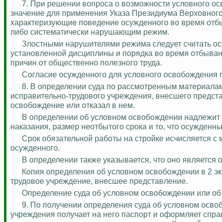
7.
При решении вопроса о возможности условного ос
значение для применения Указа Президиума Верховного
характеризующие поведение осужденного во время отбыва
либо систематически нарушающим режим.
Злостными нарушителями режима следует считать о
установленной дисциплины и порядка во время отбыван
причин от общественно полезного труда.
Согласие осужденного для условного освобождения по
8. В определении суда по рассмотренным материала
исправительно-трудового учреждения, внесшего предста
освобождение или отказал в нем.
В определении об условном освобождении надлежит 
наказания, размер
неотбытого
срока и то, что осужденн
Срок обязательной работы на стройке исчисляется 
осужденного.
В определении также указывается, что оно является
Копия определения об условном освобождении в 2 эк
трудовое учреждение, внесшее представление.
Определение суда об условном освобождении или об 
9. По получении определения
суда
об условном освоб
учреждения получает на него паспорт и оформляет спра