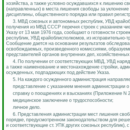
хозяйства, а также условно
осуждавшихся
к лишению св
(направленных) в места лишения свободы за уклонение 
дисциплины, общественного порядка или правил регист
3.
МВД союзных и автономных республик, УВД
крайо
получения из МВД СССР перечня строек с указанием чи
Указу от 13 мая 1976 года, сообщают о готовности стр
республик, УВД
крайоблисполкомов
, из исправительно-
Сообщение дается на основании результатов обследова
освобождаемых, произведенного комиссиями, образуем
представителей органов внутренних дел, хозяйственных
4. По получении от соответствующих МВД, УВД нарядо
а также наименование и местонахождение стройки, адм
осужденных, подпадающих под действие Указа.
5. На каждого осужденного администрация направляе
представление с указанием мнения администрации о
справку о поощрениях и взысканиях (Приложение N 2
медицинское заключение о трудоспособности;
личное дело.
6. Представления администрации мест лишения сво
порядке, предусмотренном законодательством для реше
и соответствующие ст. УПК других союзных республик), 