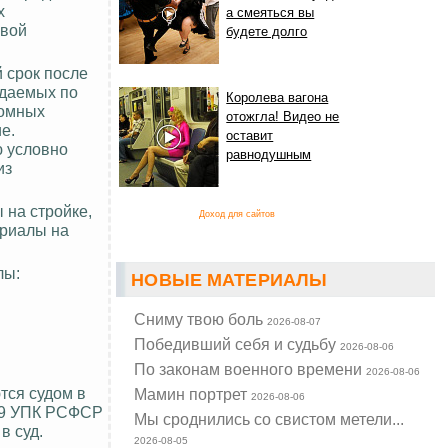
х
а смеяться вы
овой
будете долго
 срок после
ждаемых по
Королева вагона
номных
отожгла! Видео не
е.
оставит
ю условно
равнодушным
из
 на стройке,
Доход для сайтов
ериалы на
лы:
НОВЫЕ МАТЕРИАЛЫ
Cниму твою боль
2026-08-07
Победивший себя и судьбу
2026-08-06
По законам военного времени
2026-08-06
тся судом в
Мамин портрет
2026-08-06
369 УПК РСФСР
Мы сроднились со свистом метели...
в суд.
2026-08-05