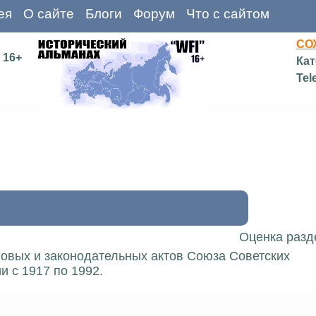
ея
О сайте
Блоги
Форум
Что с сайтом
СО
16+
Кат
Tel
Оценка разд
вовых и законодательных актов Союза Советских
 с 1917 по 1992.