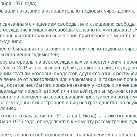
ября 1976 года;
бывали наказание в исправительно-трудовых учреждениях, 
е связанным с лишением свободы, или к лишению свободы,
кже осуждение к лишению свободы условно не учитываются.
твенных изоляторах до вынесения приговоров не может ра
еждениях;
нее отбывавших наказание в исправительно-трудовых учре
 и погашения судимостей;
отбору материалы на всех осужденных за преступления, пере
 Союза ССР и союзных республик, а также на лиц, осужденны
вующим статьям уголовных кодексов других союзных республи
е лечение от алкоголизма или наркомании, а также не про
иц, остаток
неотбытого
срока наказания у которых менее ш
валидами первой, второй или третьей группы; мужчин стар
раста;
на осужденных, совершивших преступления во врем
а осужденных иностранцев и лиц без гражданства; на осу
лениях.
отбытого наказания (п. "б" статьи 1 Указа), а также огранич
13 мая 1976 года, определяются к моменту рассмотрения су
ранее условно освобождавшихся с направлением на объект