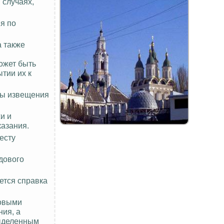
 случаях,
я по
 также
ожет быть
тии их к
ты извещения
и и
казания.
есту
дового
ется справка
ковыми
ия, а
выделенным