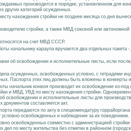
ождаемых производится в порядке, установленном для ко
х других категорий осужденных.
есту нахождения стройки не позднее месяца со дня вынес
ководителю стройки, а также МВД союзной или автономной 
относятся на счет МВД СССР.
оты начальнику караула вручаются два отдельных пакета - 
равки об освобождении и исполнительные листы, если посл
ела осужденных, освобожденных условно, с тетрадями ин
ых. Паспорта этих лиц должны быть вложены в конверты и
оты начальник конвоя производит их освобождение из-под 
ойки и МВД, УВД по месту нахождения стройки. Одновреме
 об освобождении и исполнительные листы для производств
 документов составляется акт.
порта передаются по акту в
спецкомендатуру
горрайоргана
т условно освобожденных и наблюдение за их поведением.
овно освобожденных совместно с администрацией стройки
х дел по месту жительства без отметки в районном (городс