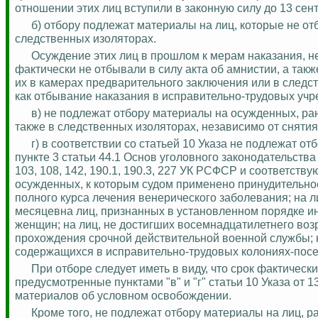
отношении этих лиц вступили в законную силу до 13 сент
б) отбору подлежат материалы на лиц, которые не от
следственных изоляторах.
Осуждение этих лиц в прошлом к мерам наказания, н
фактически не отбывали в силу акта об амнистии, а та
их в камерах предварительного заключения или в следс
как отбывание наказания в исправительно-трудовых учр
в) не подлежат отбору материалы на осужденных, ра
также в следственных изоляторах, независимо от снятия
г) в соответствии со статьей 10 Указа не подлежат 
пункте 3 статьи 44.1 Основ уголовного законодательства
103, 108, 142, 190.1, 190.3, 227 УК РСФСР и соответст
осужденных, к которым судом применено принудительно
полного курса лечения венерического заболевания; на л
месяцевна лиц, признанных в установленном порядке ин
женщин; на лиц, не достигших восемнадцатилетнего воз
прохождения срочной действительной военной службы; н
содержащихся в исправительно-трудовых колониях-посе
При отборе следует иметь в виду, что срок фактически 
предусмотренные пунктами "в" и "г" статьи 10 Указа от 
материалов об условном освобождении.
Кроме того, не подлежат отбору материалы на лиц, 