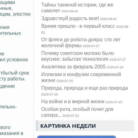
еющими
Тайны таежной истории, где же
нные,
самолет
2026-08-04
ицам, злостно
Здравствуй радость моя!
2026-08-02
Время пришло - в первый класс
ения
2026-08-
жительных
02
От фляги до робота-дояра: сто лет
молочной фермы
2026-07-27
Почему советское молоко было
ие
вкуснее: забытая технология
нил условное
2026-07-27
Аналитика за февраль 2005
2026-07-25
отбытый
срок
Иллюзии и конфузии современной
сту работы.
жизни
2026-07-25
ждении
Природа, природа и еще раз природа
2026-07-25
На войне и в мирной жизни
2026-07-25
тельно-
Особая рота, особый почет для
сапера...
2026-07-22
КАРТИНКА НЕДЕЛИ
ового
аказания в