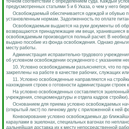
точном соответствии с определением суда. Каждый усло
предусмотренных статьями 5 и 6 Указа, о чем у него бер
Освобождаемый обеспечивается одеждой и обувью пер
установленным нормам.
Задолженность по оплате питан
Освобождаемым выдаются на руки документы об обра
возвращаются принадлежащие им вещи, хранившиеся в 
освобождаемым производится полный расчет. В необхо
выдано пособие из фонда освобождения. Однако деньг
месту работы.
Администрация исправительно-трудового учреждени
об условном освобождении осужденного с указанием
не
10. Условно
освобождаемым
разъясняется, что по пр
закреплены на работе в качестве рабочих, служащих ил
11. Условно освобожденные направляются на стройки
нахождения строек о готовности администрации строек 
На условно освобожденных составляется эшелонный (
учреждения,
спецкомендатуры
и отдела кадров стройки).
Основанием для приема условно освобождаемых нача
(открытый лист) по личному делу с приложенной к ней ф
Конвоирование условно освобождаемых до ближайшег
караулами в эшелонах, специальных вагонах по неплан
дальнейшая доставка их к месту непосредственной раб