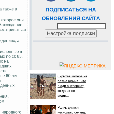
а также в
ПОДПИСАТЬСЯ НА
ОБНОВЛЕНИЯ САЙТА
 которое они
 Нахождение
ссматриваться
ждениях, а
численные в
х по ст. 83,
к;
на
шедших
ести
ше 60 лет;
Скрытая камера на
я
пляже Крыма: Что
жденных,
люди вытворяют,
когда их не
видят...
ения,
дом
Ролик длится
ы народного
несколько секунд,