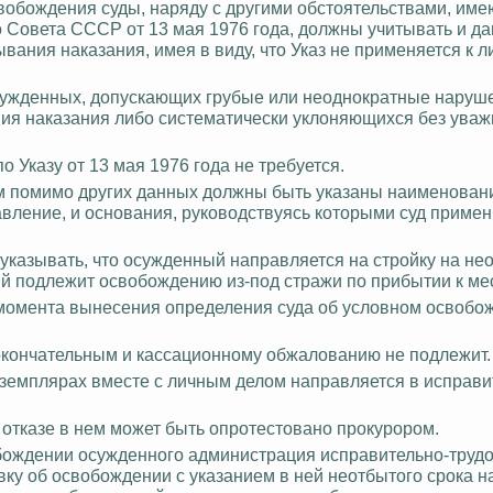
вобождения суды, наряду с другими обстоятельствами, им
 Совета СССР от 13 мая 1976 года, должны учитывать и да
ния наказания, имея в виду, что Указ не применяется к л
сужденных, допускающих грубые или неоднократные наруш
ия наказания либо систематически уклоняющихся без ува
 Указу от 13 мая 1976 года не требуется.
м помимо других данных должны быть указаны наименован
вление, и основания, руководствуясь которыми суд приме
указывать, что осужденный направляется на стройку на
не
ый подлежит освобождению из-под стражи по прибытии к ме
с момента вынесения определения суда об условном освобо
 окончательным и кассационному обжалованию не подлежит.
земплярах вместе с личным делом направляется в исправи
отказе в нем может быть опротестовано прокурором.
ождении осужденного администрация исправительно-труд
вку об освобождении с указанием в ней
неотбытого
срока н