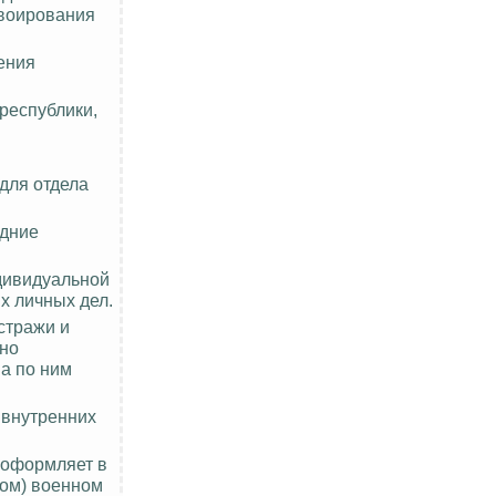
нвоирования
ения
республики,
для отдела
едние
дивидуальной
х личных дел.
стражи и
нно
а по ним
 внутренних
 оформляет в
ком) военном