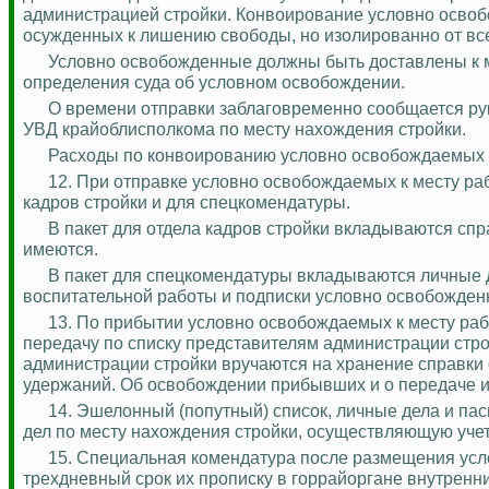
администрацией стройки.
Конвоирование условно освоб
осужденных к лишению свободы, но изолированно от все
Условно освобожденные должны быть доставлены к м
определения суда об условном освобождении.
О времени отправки заблаговременно сообщается ру
УВД
крайоблисполкома
по месту нахождения стройки.
Расходы по конвоированию условно
освобождаемых
12. При отправке условно освобождаемых к месту раб
кадров стройки и для
спецкомендатуры
.
В пакет для отдела кадров стройки вкладываются сп
имеются.
В пакет для
спецкомендатуры
вкладываются личные д
воспитательной работы и подписки условно освобожденн
13. По прибытии условно освобождаемых к месту раб
передачу по списку представителям администрации стр
администрации стройки вручаются на хранение справки
удержаний. Об освобождении прибывших и о передаче их
14. Эшелонный (попутный) список, личные дела и пас
дел по месту нахождения стройки,
осуществляющую
уче
15. Специальная комендатура после размещения усл
трехдневный срок их прописку в горрайоргане внутренни