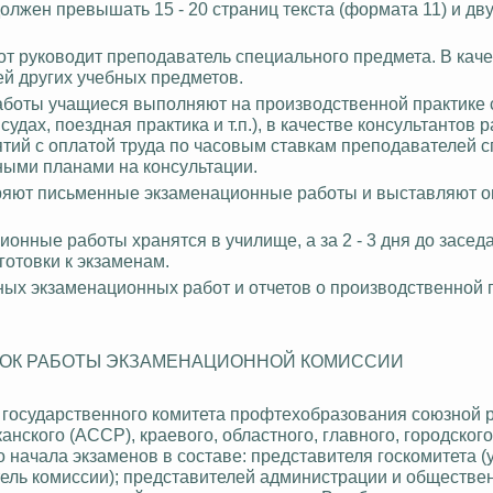
лжен превышать 15 - 20 страниц текста (формата 11) и дву
т руководит преподаватель специального предмета. В каче
й других учебных предметов.
аботы учащиеся выполняют на производственной практике 
удах, поездная практика и т.п.), в качестве консультантов 
тий с оплатой труда по часовым ставкам преподавателей 
ными планами на консультации.
ряют письменные экзаменационные работы и выставляют о
нные работы хранятся в училище, а за 2 - 3 дня до засед
отовки к экзаменам.
ых экзаменационных работ и отчетов о производственной п
ЯДОК РАБОТЫ ЭКЗАМЕНАЦИОННОЙ КОМИССИИ
 государственного комитета
профтехобразования
союзной р
анского (АССР), краевого, областного, главного, городског
 начала экзаменов в составе: представителя госкомитета (
ель комиссии); представителей администрации и обществе