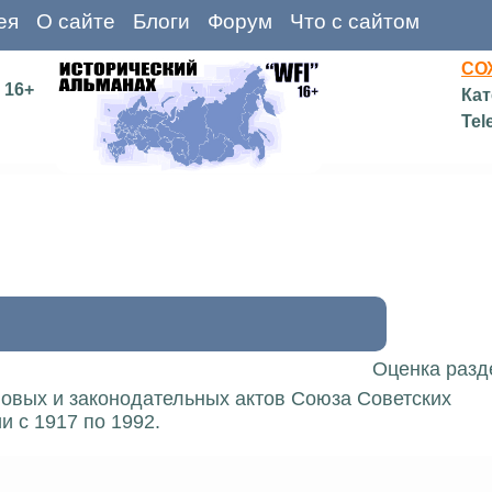
ея
О сайте
Блоги
Форум
Что с сайтом
СО
16+
Кат
Tel
Оценка разд
вовых и законодательных актов Союза Советских
 с 1917 по 1992.