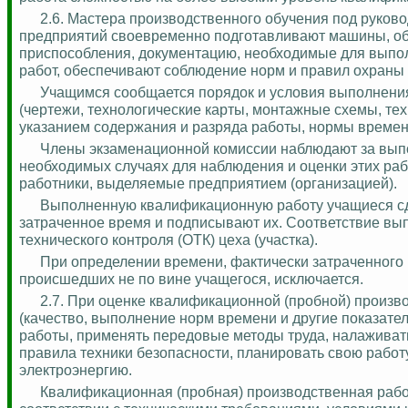
2.6. Мастера производственного обучения под руков
предприятий своевременно подготавливают машины, обо
приспособления, документацию, необходимые для выпо
работ, обеспечивают соблюдение норм и правил охраны 
Учащимся сообщается порядок и условия выполнения
(чертежи, технологические карты, монтажные схемы, техн
указанием содержания и разряда работы, нормы времени
Члены экзаменационной комиссии наблюдают за вып
необходимых случаях для наблюдения и оценки этих ра
работники, выделяемые предприятием (организацией).
Выполненную квалификационную работу учащиеся сда
затраченное время и подписывают их. Соответствие вы
технического контроля (ОТК) цеха (участка).
При определении времени, фактически затраченного
происшедших не по вине учащегося, исключается.
2.7.
При оценке квалификационной (пробной) произв
(качество, выполнение норм времени и другие показате
работы, применять передовые методы труда, налаживать
правила техники безопасности, планировать свою работ
электроэнергию.
Квалификационная (пробная) производственная работ