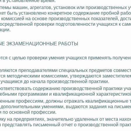
и в установленное время.
емы машин, агрегатов, установок или производственных уч
жет быть установлено конкретное содержание пробной рабо
комиссией на основе производственных показателей, дост
посредственной проверки подготовленности учащихся к сам
ации.
ЫЕ ЭКЗАМЕНАЦИОННЫЕ РАБОТЫ
тся с целью проверки умения учащихся применять получен
еляются преподавателями специальных предметов совмест
ся методическими комиссиями, утверждаются заместителе
 учащимся до начала производственной практики.
ответствовать содержанию производственной практики уч
чебными программами и квалификационной характеристико
енным профессиям, должны отражать квалификационные 
с дополнительными умениями, выдаются
задания
на письме
и по основной профессии.
ку на предприятиях, значительно удаленных от места нах
я представлять письменный отчет о производственной прак