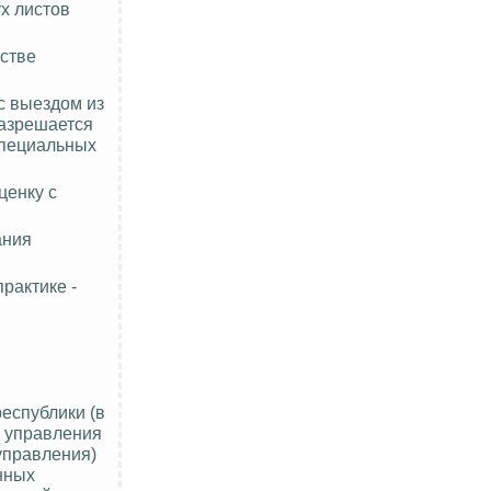
х листов
стве
с выездом из
разрешается
специальных
ценку с
ания
рактике -
еспублики (в
о управления
управления)
нных