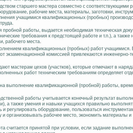
одством старшего мастера совместно с соответствующими 
рудование, рабочие места, материалы, заготовки, инстру
лнения учащимися квалификационных (пробных) производ
труда.
 пробной работы, выдается необходимая техническая док
ические требования к предстоящей работе и т.п.), а также 
, рабочего места.
олнением квалификационных (пробных) работ учащимися. 
бот экзаменационной комиссией привлекаются инженерно-т
ют мастерам цехов (участков), которые отмечают в наряд
полненных работ техническим требованиям определяет отд
 на выполнение квалификационной (пробной) работы, время
одственной работы учитывается конечный результат выпол
ли), а также умения и навыки учащихся правильно выполня
 и регулировать оборудование, пользоваться инструмента
у и организовывать рабочее место, экономить материалы и
а считается принятой при условии, если задание выполне