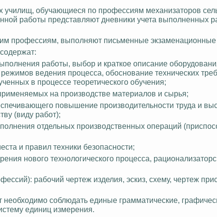
их училищ, обучающиеся по профессиям механизаторов сел
нной работы представляют дневники учета выполненных ра
угим профессиям, выполняют письменные экзаменационные
содержат:
выполнения работы, выбор и краткое описание оборудовани
 режимов ведения процесса, обоснование технических тре
ученных в процессе теоретического обучения;
пр
именяемых на производстве материалов и сырья;
беспечивающего повышение производительности труда и вы
ву (виду работ);
полнения отдельных производственных операций (приспос
еста и правил техники безопасности;
рения нового технологического процесса, рационализаторс
фессий): рабочий чертеж изделия, эскиз, схему, чертеж при
необходимо соблюдать единые грамматические, графическ
истему единиц измерения.