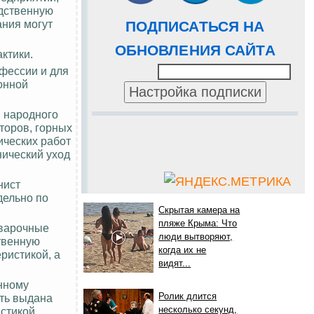
одственную
ания
могут
ПОДПИСАТЬСЯ НА
ОБНОВЛЕНИЯ САЙТА
ктики.
фессии и для
онной
й народного
торов, горных
ических работ
ический уход
нист
дельно по
Скрытая камера на
пляже Крыма: Что
сварочные
люди вытворяют,
твенную
когда их не
ристикой, а
видят...
нному
Ролик длится
ть выдана
несколько секунд,
стикой.