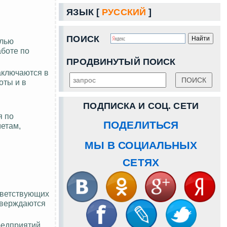
ЯЗЫК [
РУССКИЙ
]
ПОИСК
елью
аботе по
ПРОДВИНУТЫЙ ПОИСК
аключаются в
оты и в
ПОДПИСКА И СОЦ. СЕТИ
я
по
ПОДЕЛИТЬСЯ
етам,
МЫ В СОЦИАЛЬНЫХ
СЕТЯХ
тветствующих
утверждаются
едприятий,