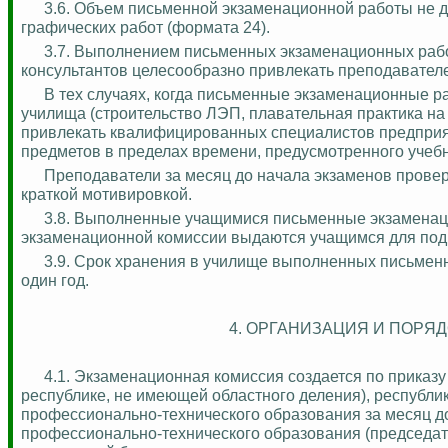
3.6. Объем письменной экзаменационной работы не до
графических работ (формата 24).
3.7. Выполнением письменных экзаменационных рабо
консультантов целесообразно привлекать преподавателе
В тех случаях, когда письменные экзаменационные р
училища (строительство ЛЭП, плавательная практика на с
привлекать квалифицированных специалистов предприя
предметов в пределах времени, предусмотренного учеб
Преподаватели за месяц до начала экзаменов прове
краткой мотивировкой.
3.8. Выполненные учащимися письменные экзаменацио
экзаменационной комиссии выдаются учащимся для подг
3.9. Срок хранения в училище выполненных письменн
один год.
4. ОРГАНИЗАЦИЯ И ПОР
4.1.
Экзаменационная комиссия создается по приказу
республике, не имеющей областного деления), республик
профессионально-технического образования за месяц до
профессионально-технического образования (председат