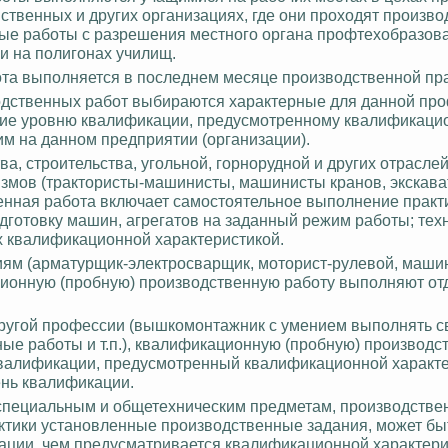
зяйственных и других организациях, где они проходят произв
ые работы с разрешения местного органа
профтехобразов
и на полигонах училищ.
та выполняется в последнем месяце производственной пра
водственных работ выбираются характерные для данной про
ющие уровню квалификации, предусмотренному квалификаци
м на данном предприятии (организации).
а, строительства, угольной, горнорудной и других отрасле
змов (трактористы-машинисты, машинисты кранов, экскава
енная работа включает самостоятельное выполнение практ
одготовку машин, агрегатов на заданный режим работы;
техн
 квалификационной характеристикой.
м (арматурщик-электросварщик, моторист-рулевой, маши
ационную (пробную) производственную работу выполняют от
угой профессии (
вышкомонтажник
с умением выполнять 
ые работы и т.п.), квалификационную (пробную) производс
валификации, предусмотренный квалификационной характе
ень квалификации.
 специальным и общетехническим предметам, производстве
ктики
установленные производственные задания, может бы
ации, чем предусматривается квалификационной характери