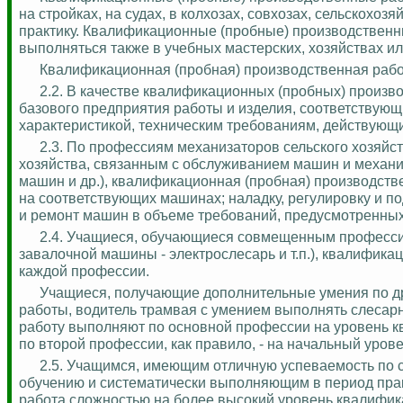
на стройках, на судах, в колхозах, совхозах, сельскохо
практику. Квалификационные (пробные) производственн
выполняться также в учебных мастерских, хозяйствах ил
Квалификационная (пробная) производственная рабо
2.2. В качестве квалификационных (пробных) произ
базового предприятия работы и изделия, соответству
характеристикой, техническим требованиям, действующи
2.3.
По профессиям механизаторов сельского хозяйств
хозяйства, связанным с обслуживанием машин и механи
машин и др.), квалификационная (пробная) производств
на соответствующих машинах; наладку, регулировку и п
и ремонт машин в объеме требований, предусмотренных
2.4.
Учащиеся, обучающиеся совмещенным профессия
завалочной машины - электрослесарь и т.п.), квалифик
каждой профессии.
Учащиеся, получающие дополнительные умения по др
работы, водитель трамвая с умением выполнять слесарн
работу выполняют по основной профессии на уровень к
по второй профессии, как правило, - на начальный уров
2.5. Учащимся, имеющим отличную успеваемость по
обучению и систематически выполняющим в период
пра
работа сложностью на более высокий уровень квалифик