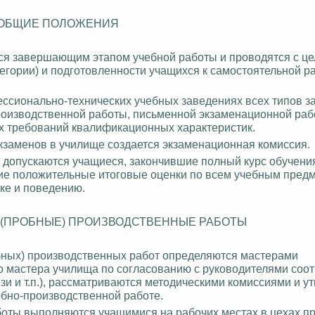
 ОБЩИЕ ПОЛОЖЕНИЯ
ся завершающим этапом учебной работы и проводятся с ц
егории) и подготовленности учащихся к самостоятельной р
ссионально-технических учебных заведениях всех типов з
оизводственной работы, письменной экзаменационной раб
ах требований квалификационных характеристик.
кзаменов в училище создается экзаменационная комиссия.
в допускаются учащиеся, закончившие полный курс
обучени
е положительные итоговые оценки по всем учебным предм
ке и поведению.
 (ПРОБНЫЕ) ПРОИЗВОДСТВЕННЫЕ РАБОТЫ
бных) производственных работ определяются мастерами
о мастера училища по согласованию с руководителями соо
язи и т.п.), рассматриваются методическими комиссиями и 
ебно-производственной работе.
оты выполняются учащимися на рабочих местах в цехах пр