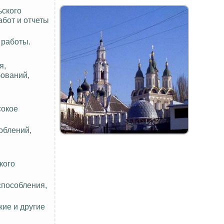
ьского
бот и отчеты
 работы.
я,
бований,
сокое
облений,
кого
способления,
ие и другие