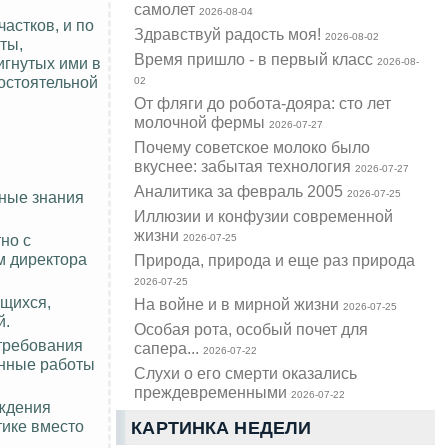
самолет
2026-08-04
астков, и по
Здравствуй радость моя!
2026-08-02
ты,
Время пришло - в первый класс
игнутых ими в
2026-08-
остоятельной
02
От фляги до робота-дояра: сто лет
молочной фермы
2026-07-27
Почему советское молоко было
вкуснее: забытая технология
2026-07-27
Аналитика за февраль 2005
ные знания
2026-07-25
Иллюзии и конфузии современной
жизни
но с
2026-07-25
м директора
Природа, природа и еще раз природа
2026-07-25
ащихся,
На войне и в мирной жизни
2026-07-25
й.
Особая рота, особый почет для
требования
сапера...
2026-07-22
нные работы
Слухи о его смерти оказались
преждевременными
2026-07-22
ождения
тике вместо
КАРТИНКА НЕДЕЛИ