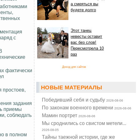
а смеяться вы
работниками
будете долго
менты,
ственных
Этот танец
ументация
невесты оставит
наряд с
вас без слов!
Пересмотрела 10
В
раз
ехнические
Доход для сайтов
ах фактически
ел
НОВЫЕ МАТЕРИАЛЫ
 простоев,
Победивший себя и судьбу
2026-08-06
нения задания
По законам военного времени
ть приемы
2026-08-06
ми, соблюдать
Мамин портрет
2026-08-06
Мы сроднились со свистом метели...
2026-08-05
но в полном
Тайны таежной истории, где же