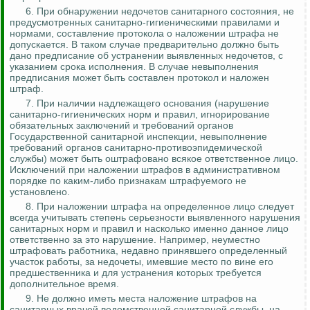
6. При обнаружении недочетов санитарного состояния, не
предусмотренных санитарно-гигиеническими правилами и
нормами, составление протокола о наложении штрафа не
допускается. В таком случае предварительно должно быть
дано предписание об устранении выявленных недочетов, с
указанием срока исполнения. В случае невыполнения
предписания может быть составлен протокол и наложен
штраф.
7. При наличии надлежащего основания (нарушение
санитарно-гигиенических норм и правил, игнорирование
обязательных заключений и требований органов
Государственной санитарной инспекции, невыполнение
требований органов санитарно-противоэпидемической
службы) может быть оштрафовано всякое ответственное лицо.
Исключений при наложении штрафов в административном
порядке по каким-либо признакам
штрафуемого
не
установлено.
8. При наложении штрафа на определенное лицо следует
всегда учитывать степень серьезности выявленного нарушения
санитарных норм и правил и насколько именно данное лицо
ответственно за это нарушение. Например, неуместно
штрафовать работника, недавно принявшего определенный
участок работы, за недочеты, имевшие место по вине его
предшественника и для устранения которых требуется
дополнительное время.
9. Не должно иметь места наложение штрафов на
санитарных врачей ведомственной санитарной службы, на