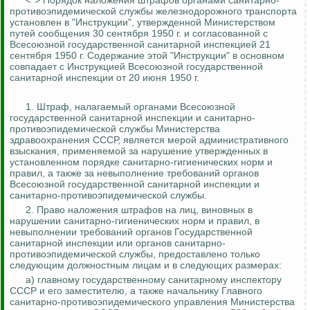
<*> Порядок наложения штрафов органами санитарно-
противоэпидемической службы железнодорожного транспорта
установлен в "Инструкции", утвержденной Министерством
путей сообщения 30 сентября 1950 г. и согласованной с
Всесоюзной государственной санитарной инспекцией 21
сентября 1950 г. Содержание этой "Инструкции" в основном
совпадает с Инструкцией Всесоюзной государственной
санитарной инспекции от 20 июня 1950 г.
1.
Штраф, налагаемый органами Всесоюзной
государственной санитарной инспекции и санитарно-
противоэпидемической службы Министерства
здравоохранения СССР, является мерой административного
взыскания, применяемой за нарушение утвержденных в
установленном порядке санитарно-гигиенических норм и
правил, а также за невыполнение требований органов
Всесоюзной государственной санитарной инспекции и
санитарно-противоэпидемической службы.
2. Право наложения штрафов на лиц, виновных в
нарушении санитарно-гигиенических норм и правил, в
невыполнении требований органов Государственной
санитарной инспекции или органов санитарно-
противоэпидемической службы, предоставлено только
следующим должностным лицам и в следующих размерах:
а) главному государственному санитарному инспектору
СССР и его заместителю, а также начальнику Главного
санитарно-противоэпидемического управления Министерства