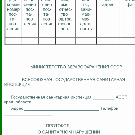
ковый
сения
сено
имя,
ты,
адрес
фа
номер
пос
-
пос
-
отчес
-
зани
-
пос
-
та-
та-
тво
мае-
та-
нов-
нов-
оштра
-
мая
нов-
ления
ление
фован
-
долж
-
ления
ного
ность
МИНИСТЕРСТВО ЗДРАВООХРАНЕНИЯ СССР
ВСЕСОЮЗНАЯ ГОСУДАРСТВЕННАЯ САНИТАРНАЯ
ИНСПЕКЦИЯ
Государственная санитарная инспекция _________ АССР,
края, области
Адрес _______________________________ Телефон
____________________
ПРОТОКОЛ
О САНИТАРНОМ НАРУШЕНИИ