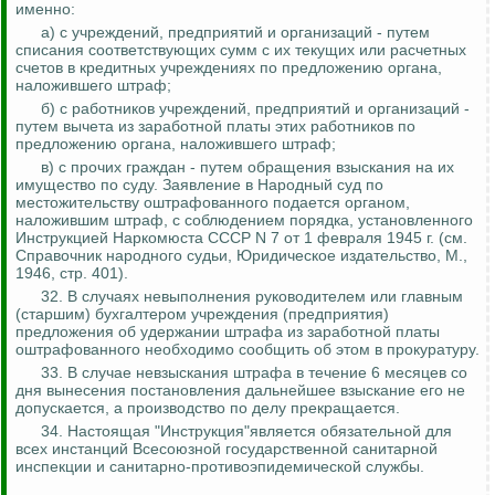
именно:
а) с учреждений, предприятий и организаций - путем
списания соответствующих сумм с их текущих или расчетных
счетов в кредитных учреждениях по предложению органа,
наложившего штраф;
б) с работников учреждений, предприятий и организаций -
путем вычета из заработной платы этих работников по
предложению органа, наложившего штраф;
в) с прочих граждан - путем обращения взыскания на их
имущество по суду. Заявление в Народный суд по
местожительству оштрафованного подается органом,
наложившим штраф, с соблюдением порядка, установленного
Инструкцией
Наркомюста
СССР N 7 от 1 февраля 1945 г. (см.
Справочник народного судьи, Юридическое издательство, М.,
1946, стр. 401).
32. В случаях невыполнения руководителем или главным
(старшим) бухгалтером учреждения (предприятия)
предложения об удержании
штрафа
из заработной платы
оштрафованного необходимо сообщить об этом в прокуратуру.
33. В случае
невзыскания
штрафа в течение 6 месяцев со
дня вынесения постановления дальнейшее взыскание его не
допускается, а производство по делу прекращается.
34. Настоящая "Инструкция"является обязательной для
всех инстанций Всесоюзной государственной санитарной
инспекции и санитарно-противоэпидемической службы.