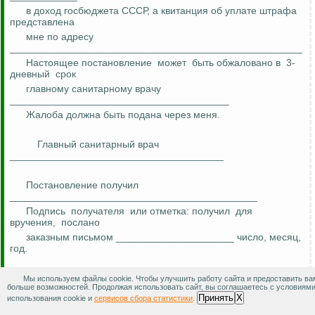
в доход госбюджета СССР, а квитанция об уплате штрафа
представлена
мне по адресу
____________________________________________________
Настоящее постановление
может
быть обжаловано в
3-
дневный
срок
главному санитарному врачу
_______________________________________
Жалоба должна быть подана через меня.
Главный санитарный врач
______________________________________
Постановление получил
____________________________________________
Подпись
получателя
или отметка: получил
для
вручения,
послано
заказным письмом _____________________ число, месяц,
год.
Мы используем файлы cookie. Чтобы улучшить работу сайта и предоставить ва
больше возможностей. Продолжая использовать сайт, вы соглашаетесь с условиям
Оценка материала:
0
Принять
X
использования cookie и
сервисов сбора статистики
.