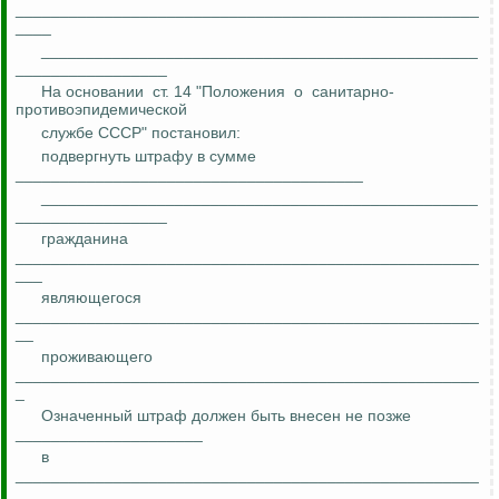
____________________________________________________
____
_________________________________________________
_________________
На основании
ст. 14 "Положения
о
санитарно-
противоэпидемической
службе СССР" постановил:
подвергнуть штрафу в сумме
_______________________________________
_________________________________________________
_________________
гражданина
____________________________________________________
___
являющегося
____________________________________________________
__
проживающего
____________________________________________________
_
Означенный штраф должен быть внесен не позже
_____________________
в
____________________________________________________
____________