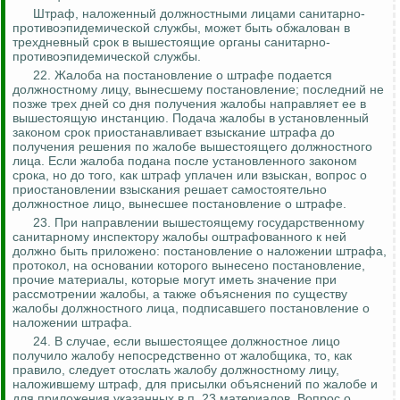
Штраф, наложенный должностными лицами санитарно-
противоэпидемической службы, может быть обжалован в
трехдневный срок в вышестоящие органы санитарно-
противоэпидемической службы.
22. Жалоба на постановление о штрафе подается
должностному лицу, вынесшему постановление;
последний
не
позже трех дней со дня получения жалобы направляет ее в
вышестоящую инстанцию. Подача жалобы в установленный
законом срок приостанавливает взыскание штрафа до
получения решения по жалобе вышестоящего должностного
лица. Если жалоба подана после установленного законом
срока, но до того, как штраф уплачен или взыскан, вопрос о
приостановлении взыскания решает самостоятельно
должностное лицо, вынесшее постановление о штрафе.
23. При направлении вышестоящему государственному
санитарному инспектору жалобы оштрафованного к ней
должно быть приложено: постановление о наложении штрафа,
протокол, на основании которого вынесено постановление,
прочие материалы, которые могут иметь значение при
рассмотрении жалобы, а также объяснения по существу
жалобы должностного лица, подписавшего постановление о
наложении штрафа.
24. В случае
,
если вышестоящее должностное лицо
получило жалобу непосредственно от жалобщика, то, как
правило, следует отослать жалобу должностному лицу,
наложившему штраф, для присылки объяснений по жалобе и
для приложения указанных в п. 23 материалов. Вопрос о