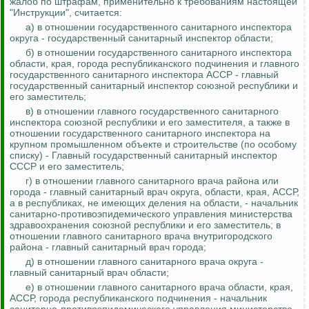
жалоб по штрафам, применительно к требованиям настоящей
"Инструкции", считается:
а) в отношении государственного санитарного инспектора
округа - государственный санитарный инспектор области;
б) в отношении государственного санитарного инспектора
области, края, города республиканского подчинения и главного
государственного санитарного инспектора АССР - главный
государственный санитарный инспектор союзной республики и
его заместитель;
в) в отношении главного государственного санитарного
инспектора союзной республики и его заместителя, а также в
отношении государственного санитарного инспектора на
крупном промышленном объекте и строительстве (по особому
списку) - Главный государственный санитарный инспектор
СССР и его заместитель;
г) в отношении главного санитарного врача района или
города - главный санитарный врач округа, области, края, АССР,
а в республиках, не имеющих деления на области, - начальник
санитарно-противоэпидемического управления министерства
здравоохранения союзной республики и его заместитель; в
отношении главного санитарного врача внутригородского
района - главный санитарный врач города;
д) в отношении главного санитарного врача округа -
главный санитарный врач области;
е) в отношении главного санитарного врача области, края,
АССР, города республиканского подчинения - начальник