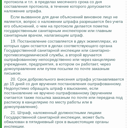
протокола и т.п. в пределах месячного срока со дня
составления протокола, в течение которого допускается
наложение штрафа.
Если вызванное для дачи объяснений виновное лицо не
является, вопрос о наложении штрафа разрешается без учета
его объяснений, о чем на протоколе делается пометка
государственным санитарным инспектором или главным
санитарным врачом, налагающим штраф.
19. Постановление составляется в двух экземплярах, из
которых один остается в делах соответствующего органа
Государственной санитарной инспекции или санитарно-
противоэпидемической службы, а второй вручается
оштрафованному
непосредственно или через канцелярию
учреждения, предприятия, в котором он работает, через
домоуправление или путем посылки по почте заказным
письмом.
20. Срок добровольного внесения штрафа устанавливается
до 15 дней со дня вручения постановления
оштрафованному
.
Недопустимо обращать штраф к взысканию, если
постановление не вручено оштрафованному (вручением
считается также посылка заказным по почте или передача под
расписку в канцелярию по месту работы или в
домоуправление).
21. Штраф, наложенный должностными лицами
Государственной санитарной инспекции, может быть
обжалован в пятидневный срок в вышестоящие органы
инспекции.