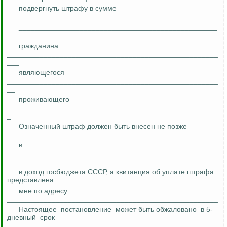
подвергнуть штрафу в сумме
_______________________________________
_________________________________________________
_________________
гражданина
____________________________________________________
___
являющегося
____________________________________________________
__
проживающего
____________________________________________________
_
Означенный штраф должен быть внесен не позже
_____________________
в
____________________________________________________
____________
в доход госбюджета СССР, а квитанция об уплате штрафа
представлена
мне по адресу
____________________________________________________
Настоящее
постановление
может быть обжаловано
в 5-
дневный
срок