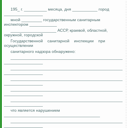
195_ г. __________ месяца, дня ___________ город
_________________
мной _________ государственным санитарным
инспектором ____________
____________________ АССР, краевой, областной,
окружной, городской
Государственной
санитарной
инспекции
при
осуществлении
санитарного надзора обнаружено:
_________________________________________________
_________________
_________________________________________________
_________________
_________________________________________________
_________________
_________________________________________________
_________________
_________________________________________________
_________________
что является нарушением
__________________________________________
_________________________________________________
_________________