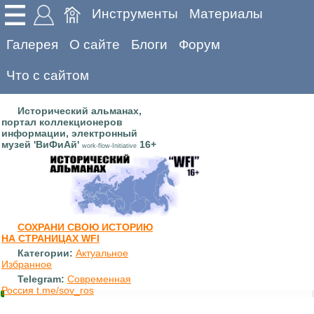
Инструменты
Материалы
Галерея
О сайте
Блоги
Форум
Что с сайтом
Исторический альманах,
портал коллекционеров
информации, электронный
музей 'ВиФиАй'
16+
work-flow-Initiative
СОХРАНИ СВОЮ ИСТОРИЮ
НА СТРАНИЦАХ WFI
Категории:
Актуальное
Избранное
Telegram:
Современная
Россия t.me/sov_ros