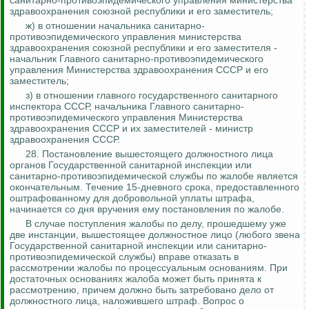
санитарно-противоэпидемического управления министерства
здравоохранения союзной республики и его заместитель;
ж) в отношении
начальника санитарно-
противоэпидемического управления министерства
здравоохранения союзной республики
и его заместителя -
начальник Главного санитарно-противоэпидемического
управления Министерства здравоохранения СССР и его
заместитель;
з) в отношении главного государственного санитарного
инспектора СССР, начальника Главного санитарно-
противоэпидемического управления Министерства
здравоохранения СССР и их заместителей - министр
здравоохранения СССР.
28. Постановление вышестоящего должностного лица
органов Государственной санитарной инспекции или
санитарно-противоэпидемической службы по жалобе является
окончательным. Течение 15-дневного срока, предоставленного
оштрафованному для добровольной уплаты штрафа,
начинается со дня вручения ему постановления по жалобе.
В случае поступления жалобы по делу, прошедшему уже
две инстанции, вышестоящее должностное лицо (любого звена
Государственной санитарной инспекции или санитарно-
противоэпидемической службы) вправе отказать в
рассмотрении жалобы по процессуальным основаниям. При
достаточных основаниях жалоба может быть принята к
рассмотрению, причем должно быть затребовано дело от
должностного лица, наложившего штраф. Вопрос о