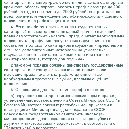
санитарный инспектор края, области или главный санитарный
врач края, области вправе налагать штраф в размере до 200
рублей на отдельных лиц и до 2000 рублей на строительство,
предприятие или учреждение республиканского или союзного
подчинения и на работающих там лиц.
4. Если по обстоятельствам дела государственный
санитарный инспектор или санитарный врач, не имеющий
права самостоятельно налагать штраф, считает необходимым
подвергнуть штрафу лиц, допустивших нарушения, то он
составляет протокол о санитарном нарушении и представляет
его и все дополнительные материалы на усмотрение
государственного санитарного инспектора или главного
санитарного врача, которому он подчинен.
В таком же порядке обязаны действовать государственные
санитарные инспекторы и главные санитарные врачи,
имеющие право налагать штраф, когда они считают
необходимым штрафовать в сумме, превышающей их
полномочия.
5. Основанием для наложения штрафа является:
а) нарушение санитарно-гигиенических норм и правил,
установленных постановлениями Совета Министров СССР и
Советов Министров союзных республик или приказами и
инструкциями Министерства здравоохранения СССР,
Всесоюзной государственной санитарной инспекции,
министерствами здравоохранения союзных республик и
другими министерствами и ведомствами, в соответствии с
"Положением" о ведомстве;