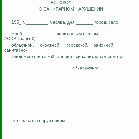
ПРОТОКОЛ
О САНИТАРНОМ НАРУШЕНИИ
195_ г. _________ месяца, дня _______ город, село
________________
мной _____________ санитарным врачом ______________
АССР, краевой,
областной,
окружной,
городской,
районной
санитарно-
эпидемиологической станции при санитарном осмотре
________________
________________________ обнаружено:
_________________________________________________
_________________
_________________________________________________
_________________
_________________________________________________
_________________
_________________________________________________
_________________
что является нарушением
__________________________________________
_________________________________________________
_________________