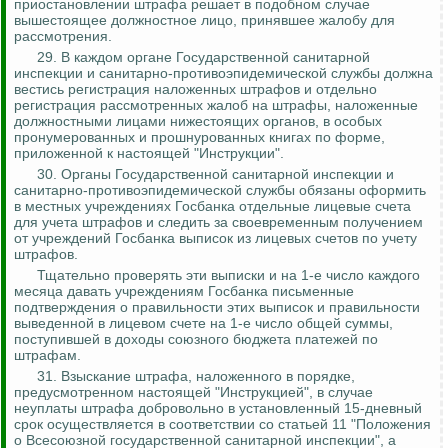
приостановлении штрафа решает в подобном случае
вышестоящее должностное лицо, принявшее жалобу для
рассмотрения.
29. В каждом органе Государственной санитарной
инспекции и санитарно-противоэпидемической службы должна
вестись регистрация наложенных штрафов и отдельно
регистрация рассмотренных жалоб на штрафы, наложенные
должностными лицами нижестоящих органов, в особых
пронумерованных и прошнурованных книгах по форме,
приложенной к настоящей "Инструкции".
30. Органы Государственной санитарной инспекции и
санитарно-противоэпидемической службы обязаны оформить
в местных учреждениях Госбанка отдельные лицевые счета
для учета штрафов и следить за своевременным получением
от учреждений Госбанка выписок из лицевых счетов по учету
штрафов.
Тщательно проверять эти выписки и на 1-е число каждого
месяца давать учреждениям Госбанка письменные
подтверждения о правильности этих выписок и правильности
выведенной в лицевом счете на 1-е число общей суммы,
поступившей в доходы союзного бюджета платежей по
штрафам.
31. Взыскание штрафа, наложенного в порядке,
предусмотренном настоящей "Инструкцией", в случае
неуплаты штрафа добровольно в установленный 15-дневный
срок осуществляется в соответствии со статьей 11 "Положения
о Всесоюзной государственной санитарной инспекции", а