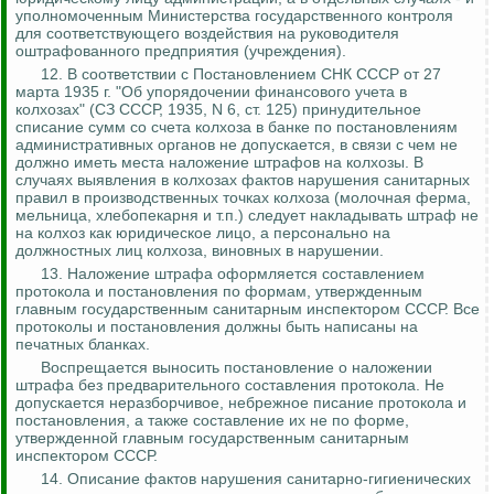
уполномоченным Министерства государственного контроля
для соответствующего воздействия на руководителя
оштрафованного предприятия (учреждения).
12. В соответствии с Постановлением СНК СССР от 27
марта 1935 г. "Об упорядочении финансового учета в
колхозах" (СЗ СССР, 1935, N 6, ст. 125) принудительное
списание сумм со счета колхоза в банке по постановлениям
административных органов не допускается, в
связи
с чем не
должно иметь места наложение штрафов на колхозы. В
случаях выявления в колхозах фактов нарушения санитарных
правил в производственных точках колхоза (молочная ферма,
мельница, хлебопекарня и т.п.) следует
накладывать штраф
не
на колхоз как юридическое лицо, а персонально на
должностных лиц колхоза, виновных в нарушении.
13. Наложение штрафа оформляется составлением
протокола и постановления по формам, утвержденным
главным государственным санитарным инспектором СССР. Все
протоколы и постановления должны быть написаны на
печатных бланках.
Воспрещается выносить постановление о наложении
штрафа без предварительного составления протокола. Не
допускается неразборчивое, небрежное писание протокола и
постановления, а также составление их не по форме,
утвержденной главным государственным санитарным
инспектором СССР.
14. Описание фактов нарушения санитарно-гигиенических