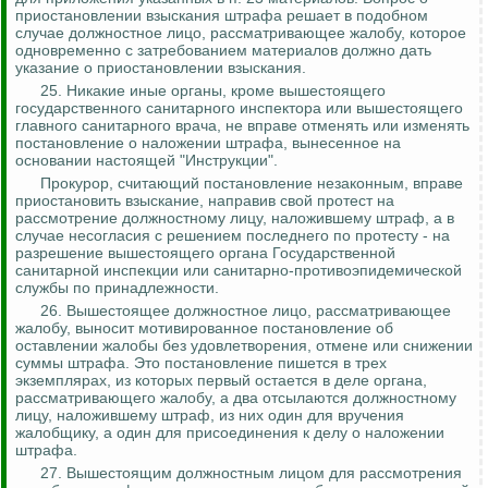
приостановлении взыскания штрафа решает в подобном
случае должностное лицо, рассматривающее жалобу, которое
одновременно с затребованием материалов должно дать
указание о приостановлении взыскания.
25. Никакие иные органы, кроме вышестоящего
государственного санитарного инспектора или вышестоящего
главного санитарного врача, не вправе отменять или изменять
постановление о наложении штрафа, вынесенное на
основании настоящей "Инструкции".
Прокурор, считающий постановление незаконным, вправе
приостановить взыскание, направив свой протест на
рассмотрение должностному лицу, наложившему штраф, а в
случае несогласия с решением последнего по протесту - на
разрешение вышестоящего органа Государственной
санитарной инспекции или санитарно-противоэпидемической
службы по принадлежности.
26. Вышестоящее должностное лицо, рассматривающее
жалобу, выносит мотивированное постановление об
оставлении жалобы без удовлетворения, отмене или снижении
суммы штрафа. Это постановление пишется в трех
экземплярах, из которых первый остается в деле органа,
рассматривающего жалобу, а два отсылаются должностному
лицу, наложившему штраф, из них один для вручения
жалобщику, а один для присоединения к делу о наложении
штрафа.
27. Вышестоящим должностным лицом для рассмотрения