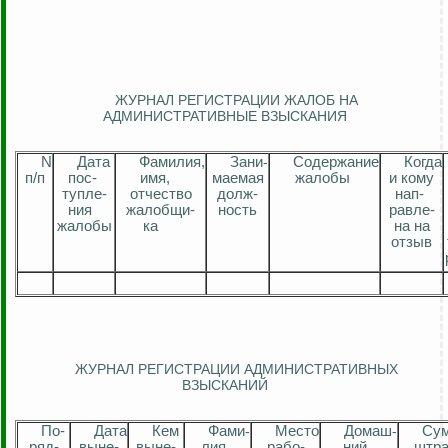
ЖУРНАЛ РЕГИСТРАЦИИ ЖАЛОБ НА
АДМИНИСТРАТИВНЫЕ ВЗЫСКАНИЯ
N
Дата
Фамилия,
Зан
и
-
Содержание
Когда
п
/п
по
с
-
имя,
маемая
жалобы
и кому
тупле
-
отчество
долж
-
нап
-
ния
жалобщ
и
-
ность
равле
-
жалобы
ка
на
на
отзыв
ЖУРНАЛ РЕГИСТРАЦИИ АДМИНИСТРАТИВНЫХ
ВЗЫСКАНИЙ
П
о-
Дата
Кем
Фам
и
-
Место
Дома
ш
-
Су
ряд-
вын
е
-
вын
е
-
лия,
раб
о
-
ний
штр