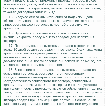
норм и правил можно приложить к протоколу особо, в виде
акта комиссии, докладной записки и т.п., указав в протоколе:
"налицо имеются нарушения, перечисленные в таком-то акте,
такой-то докладной записке, и т.д.".
15. В случае отказа или уклонения от подписки и дачи
объяснения лица, ответственного за нарушение, должностное
лицо, составившее протокол, делает об этом отметку в
протоколе.
16. Протокол составляется не позже 5 дней со дня
выявления факта, послужившего поводом для наложения
штрафа.
17. Постановление о наложении штрафа выносится не
позже 10 дней со дня составления протокола. В случаях, когда
протокол составлен одним должностным лицом, а
постановление о наложении штрафа выносит вышестоящее
должностное лицо, постановление выносится не позже одного
месяца со дня составления протокола.
18. Вынесение постановления о наложении штрафа на
основании протокола, составленного нижестоящим
государственным санитарным инспектором, помощником
государственного санитарного инспектора, санитарным
врачом, помощником санитарного врача и т.п., допускается
при условии, если в протоколе имеются объяснения и подпись
лица, признанного виновным в нарушении санитарных правил.
При отсутствии этого до разрешения вопроса о наложении
штрафа следует принять меры для получения объяснений
виновного лица путем вызова его к себе, посылки ему копии