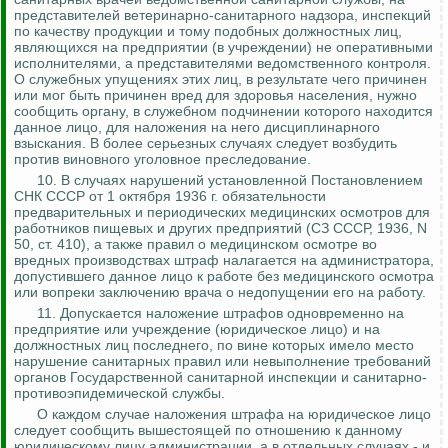
представителей ветеринарно-санитарного надзора, инспекций
по качеству продукции и тому подобных должностных лиц,
являющихся на предприятии (в учреждении) не оперативными
исполнителями, а представителями ведомственного контроля.
О служебных упущениях этих лиц, в результате чего причинен
или мог быть причинен вред для здоровья населения, нужно
сообщить органу, в служебном подчинении которого находится
данное лицо, для наложения на него дисциплинарного
взыскания. В более серьезных случаях следует возбудить
против виновного уголовное преследование.
10.
В случаях нарушений установленной Постановлением
СНК СССР от 1 октября 1936 г. обязательности
предварительных и периодических медицинских осмотров для
работников пищевых и других предприятий (СЗ СССР, 1936, N
50, ст. 410), а также правил о медицинском осмотре во
вредных производствах штраф налагается на администратора,
допустившего данное лицо к работе без медицинского осмотра
или вопреки заключению врача о недопущении его на
работу.
11. Допускается наложение штрафов одновременно на
предприятие или учреждение (юридическое лицо) и на
должностных лиц последнего, по вине которых имело место
нарушение санитарных правил или невыполнение требований
органов Государственной санитарной инспекции и санитарно-
противоэпидемической службы.
О каждом случае наложения штрафа на юридическое лицо
следует сообщить вышестоящей по отношению к данному
юридическому лицу администрации, а в отдельных случаях - и