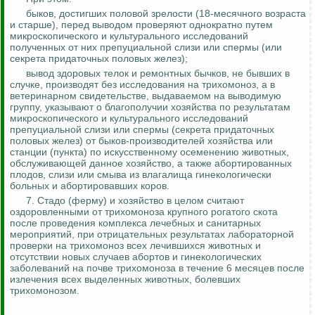
быков, достигших половой зрелости (18-месячного возраста
и старше), перед выводом проверяют однократно путем
микроскопического и
культурального
исследований
полученных от них препуциальной слизи или спермы (или
секрета придаточных половых желез);
вывод здоровых телок и ремонтных бычков, не бывших в
случке, производят без исследования на трихомоноз, а в
ветеринарном свидетельстве, выдаваемом на выводимую
группу, указывают о благополучии хозяйства по результатам
микроскопического и
культурального
исследований
препуциальной слизи или спермы (секрета придаточных
половых желез) от быков-производителей хозяйства или
станции (пункта) по искусственному осеменению животных,
обслуживающей данное хозяйство, а также абортированных
плодов, слизи или
смыва из влагалища
гинекологически
больных и абортировавших коров.
7.
Стадо (ферму) и хозяйство в целом считают
оздоровленными от трихомоноза крупного рогатого скота
после проведения комплекса лечебных и санитарных
мероприятий, при отрицательных результатах лабораторной
проверки на трихомоноз всех лечившихся животных и
отсутствии новых случаев абортов и гинекологических
заболеваний на почве трихомоноза в течение 6 месяцев после
излечения всех выделенных животных, болевших
трихомонозом.