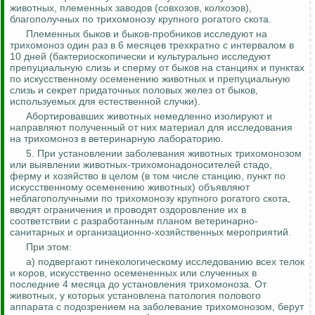
животных, племенных заводов (совхозов, колхозов),
благополучных по трихомонозу крупного рогатого скота.
Племенных быков и быков-пробников исследуют на
трихомоноз один раз в 6 месяцев трехкратно с интервалом в
10 дней (
бактериоскопически
и
культурально
исследуют
препуциальную слизь и сперму от быков на станциях и пунктах
по искусственному осеменению животных и препуциальную
слизь и секрет придаточных половых желез от быков,
используемых для естественной случки).
Абортировавших животных немедленно изолируют и
направляют полученный от них материал для исследования
на трихомоноз в ветеринарную лабораторию.
5. При установлении заболевания животных трихомонозом
или выявлении животных-
трихомонадоносителей
стадо,
ферму и хозяйство в целом (в том числе станцию, пункт по
искусственному осеменению животных) объявляют
неблагополучными по трихомонозу крупного рогатого скота,
вводят ограничения и проводят оздоровление их в
соответствии с разработанным планом ветеринарно-
санитарных и организационно-хозяйственных мероприятий.
При этом:
а) подвергают гинекологическому исследованию всех телок
и коров, искусственно осемененных или слученных
в
последние 4 месяца до установления трихомоноза. От
животных, у которых установлена патология полового
аппарата с подозрением на заболевание трихомонозом, берут