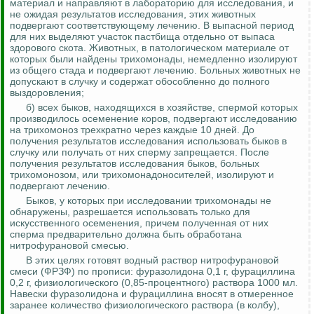
материал и направляют в лабораторию для исследования,
и
не ожидая результатов исследования, этих животных
подвергают соответствующему лечению. В выпасной период
для них выделяют участок пастбища отдельно от выпаса
здорового скота. Животных, в патологическом материале от
которых были найдены трихомонады, немедленно изолируют
из общего стада и подвергают лечению. Больных животных не
допускают в случку и содержат обособленно до полного
выздоровления;
б) всех быков, находящихся в хозяйстве, спермой которых
производилось осеменение коров, подвергают исследованию
на трихомоноз трехкратно через каждые 10 дней. До
получения результатов исследования использовать быков в
случку или получать от них сперму запрещается. После
получения результатов исследования быков, больных
трихомонозом, или
трихомонадоносителей
, изолируют и
подвергают лечению.
Быков, у которых при исследовании трихомонады не
обнаружены, разрешается использовать только для
искусственного осеменения, причем полученная от них
сперма предварительно должна быть обработана
нитрофурановой
смесью.
В этих целях готовят водный раствор
нитрофурановой
смеси (ФРЗФ) по прописи:
фуразолидона
0,1 г,
фурациллина
0,2 г, физиологического (0,85-процентного) раствора 1000 мл.
Навески
фуразолидона
и
фурациллина
вносят в отмеренное
заранее количество физиологического раствора (в колбу),