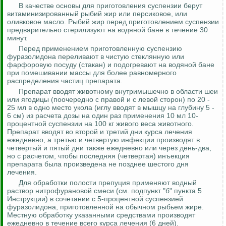
В качестве основы для приготовления суспензии берут
витаминизированный рыбий жир или персиковое, или
оливковое масло. Рыбий жир перед приготовлением суспензии
предварительно стерилизуют на водяной бане в течение 30
минут.
Перед применением приготовленную суспензию
фуразолидона
переливают в чистую стеклянную или
фарфоровую посуду (стакан) и подогревают на водяной бане
при помешивании массы для более равномерного
распределения частиц препарата.
Препарат вводят животному внутримышечно в области шеи
или ягодицы (поочередно с правой и с левой сторон) по 20 -
25 мл в одно место укола (иглу вводят в мышцу на глубину 5 -
6 см) из расчета дозы на один раз применения 10 мл 10-
процентной суспензии на 100 кг живого веса животного.
Препарат вводят во второй и третий дни курса лечения
ежедневно, а третью и четвертую инфекции производят в
четвертый и пятый дни также ежедневно или через день-два,
но с расчетом, чтобы последняя (четвертая) инъекция
препарата была произведена не позднее шестого дня
лечения.
Для обработки полости препуция применяют водный
раствор
нитрофурановой
смеси (см. подпункт "б" пункта 5
Инструкции) в сочетании с 5-процентной суспензией
фуразолидона
, приготовленной на обычном рыбьем жире.
Местную обработку указанными средствами производят
ежедневно в течение всего курса лечения (6 дней).