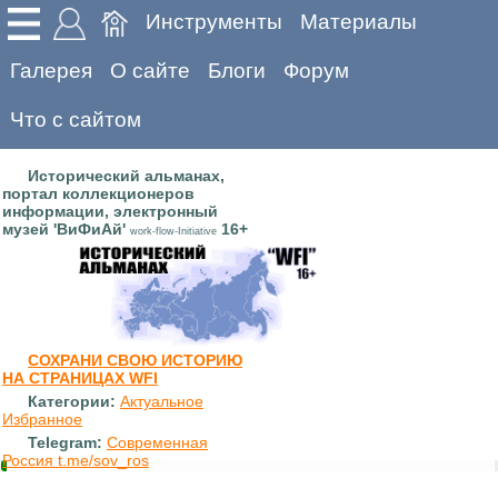
Инструменты
Материалы
Галерея
О сайте
Блоги
Форум
Что с сайтом
Исторический альманах,
портал коллекционеров
информации, электронный
музей 'ВиФиАй'
16+
work-flow-Initiative
СОХРАНИ СВОЮ ИСТОРИЮ
НА СТРАНИЦАХ WFI
Категории:
Актуальное
Избранное
Telegram:
Современная
Россия t.me/sov_ros