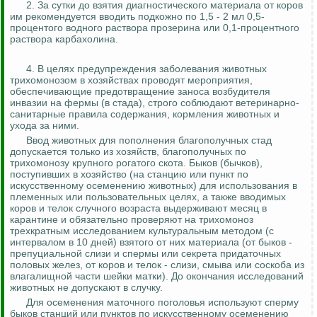
2. За сутки до взятия диагностического материала от коров
им рекомендуется вводить подкожно по 1,5 - 2 мл 0,5-
процентого водного раствора
прозерина
или 0,1-процентного
раствора
карбахолина
.
4. В целях предупреждения заболевания животных
трихомонозом в хозяйствах проводят мероприятия,
обеспечивающие предотвращение заноса возбудителя
инвазии на фермы (в стада), строго соблюдают ветеринарно-
санитарные правила содержания, кормления животных и
ухода за ними.
Ввод животных для пополнения благополучных стад
допускается только из хозяйств, благополучных по
трихомонозу крупного рогатого скота.
Быков (бычков),
поступивших в хозяйство (на станцию или пункт по
искусственному осеменению животных) для использования в
племенных или
пользовательных
целях, а также вводимых
коров и телок случного возраста выдерживают месяц в
карантине и обязательно проверяют на трихомоноз
трехкратным исследованием
культуральным
методом (с
интервалом в 10 дней) взятого от них материала (от быков -
препуциальной слизи и спермы или секрета придаточных
половых
желез, от коров и телок - слизи, смыва или соскоба из
влагалищной части шейки матки). До окончания исследований
животных не допускают в случку.
Для осеменения маточного поголовья используют сперму
быков станций или пунктов по искусственному осеменению