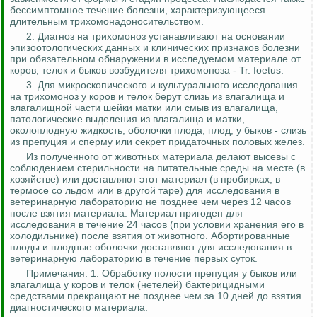
бессимптомное течение болезни, характеризующееся
длительным
трихомонадоносительством
.
2. Диагноз на трихомоноз устанавливают на основании
эпизоотологических данных и клинических признаков болезни
при обязательном обнаружении в исследуемом материале от
коров, телок и быков возбудителя трихомоноза -
Tr
.
foetus
.
3. Для микроскопического и
культурального
исследования
на трихомоноз у коров и телок берут слизь из влагалища и
влагалищной части шейки матки или смыв из влагалища,
патологические выделения из влагалища и матки,
околоплодную жидкость, оболочки плода, плод; у быков - слизь
из препуция и сперму или секрет придаточных половых желез.
Из полученного от животных материала делают высевы с
соблюдением стерильности на питательные среды на месте (в
хозяйстве) или доставляют этот материал (в пробирках, в
термосе со льдом или в другой таре) для исследования в
ветеринарную лабораторию не позднее чем через 12 часов
после взятия материала. Материал пригоден для
исследования в течение 24 часов (при условии хранения его в
холодильнике) после взятия от животного. Абортированные
плоды и плодные оболочки доставляют для исследования в
ветеринарную лабораторию в течение первых суток.
Примечания. 1. Обработку полости препуция у быков или
влагалища у коров и телок (нетелей) бактерицидными
средствами прекращают не
позднее
чем за 10 дней до взятия
диагностического материала.