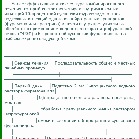
Более эффективным является курс комбинированного
лечения, который состоит из четырех внутримышечных
инъекций 10-процентной суспензии
фуразолидона
, трех
подкожных инъекций одного из
нейротропных
препаратов
(
фурамона
или
прозерина
) и шести
внутрипрепуциальных
обработок с применением водного раствора
нитрофурановой
смеси (ФРЗФ) и 5-процентной суспензии
фуразолидона
на
рыбьем жире по следующей схеме:
┌──────────────┬───────────────────────
──────────────────────────────────┐
│Сеансы лечения│
Последовательность общих и местных
лечебных процедур
│
├──────────────┼───────────────────────
──────────────────────────────────┤
│Первый день
│Подкожно 2 мл 1-процентного водного
раствора
фурамона
или│
│
│0,5-процентного водного раствора
прозерина
;
местная
│
│
│обработка препуциального мешка раствором
нитрофурановой
│
│
│смеси в сочетании с 5-процентной суспензией
фуразолидона
│
│
│
│
│Второй день
│Внутримышечно 10-процентная суспензия