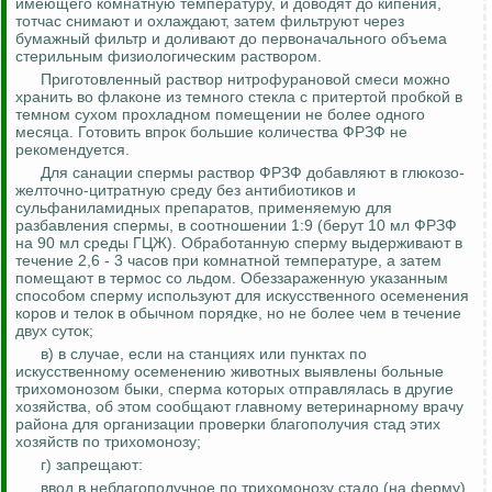
имеющего комнатную температуру, и доводят до кипения,
тотчас снимают и охлаждают, затем фильтруют через
бумажный фильтр и доливают до первоначального объема
стерильным физиологическим раствором.
Приготовленный раствор
нитрофурановой
смеси можно
хранить во флаконе из темного стекла с притертой пробкой в
темном сухом прохладном помещении не более одного
месяца. Готовить впрок большие количества ФРЗФ не
рекомендуется.
Для санации спермы раствор ФРЗФ добавляют в
глюкозо
-
желточно
-цитратную среду без антибиотиков и
сульфаниламидных препаратов, применяемую для
разбавления спермы, в соотношении 1:9 (берут 10 мл ФРЗФ
на 90 мл среды ГЦЖ). Обработанную сперму выдерживают в
течение 2,6 - 3 часов при комнатной температуре, а затем
помещают в термос со льдом. Обеззараженную указанным
способом сперму используют для искусственного осеменения
коров и телок в обычном порядке, но не более чем в течение
двух суток;
в) в случае, если на станциях или пунктах по
искусственному осеменению животных выявлены больные
трихомонозом быки, сперма которых отправлялась в другие
хозяйства, об этом сообщают главному ветеринарному врачу
района для организации проверки благополучия стад этих
хозяйств по трихомонозу;
г) запрещают:
ввод в неблагополучное по трихомонозу стадо (на ферму)