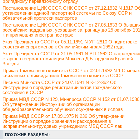
бригадному перевязочному отряду
Постановление ЦИК СССР, СНК СССР от 27.12.1932 N 1917 О
установлении единой паспортной системы по Союзу ССР и
обязательной прописки паспортов
Постановление ЦИК СССР, СНК СССР от 27.05.1933 О бывши
российских подданных, уехавших за границу до 25 октября 19
г. и принявших иностранное граж
Указ Президента СССР от 05.11.1991 N УП-2810 О подготовке
советских спортсменов к Олимпийским играм 1992 года
Указ Президента СССР от 21.05.1991 N УП-1992 О награждени
старшего сержанта милиции Мокоева Д.Б. орденом Красной
Звезды
Приказ Таможенного комитета СССР от 02.01.1992 N 1 О мерах
связанных с ликвидацией Таможенного комитета СССР
Письмо Минюста СССР от 24.07.1991 N К-12-392 Об
Инструкции о порядке регистрации актов гражданского
состояния в СССР
Приказ МВД СССР N 129, Минпроса СССР N 152 от 01.07.1986
Об утверждении Инструкции об организации
общеобразовательного обучения осужденных в исправ
Приказ МВД СССР от 17.09.1975 N 236 Об утверждении
Инструкции о порядке хранения и расходования в
исправительно-трудовых учреждениях МВД СССР лак
ПОХОЖИЕ РАЗДЕЛЫ: