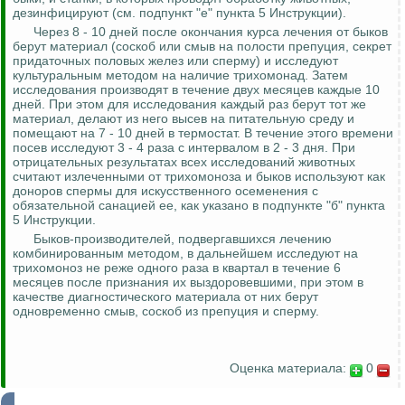
дезинфицируют (см. подпункт "е" пункта 5 Инструкции).
Через 8 - 10 дней после окончания курса лечения от быков
берут материал (соскоб или смыв на полости препуция, секрет
придаточных половых желез или сперму) и исследуют
культуральным
методом на наличие трихомонад. Затем
исследования производят в течение двух месяцев каждые 10
дней. При этом для исследования каждый раз берут тот же
материал, делают из него высев на питательную среду и
помещают на 7 - 10 дней в термостат. В течение этого времени
посев исследуют 3 - 4 раза с интервалом в 2 - 3 дня. При
отрицательных результатах всех исследований животных
считают излеченными от трихомоноза и быков используют как
доноров спермы для искусственного осеменения с
обязательной санацией ее, как указано в подпункте "б" пункта
5 Инструкции.
Быков-производителей, подвергавшихся лечению
комбинированным методом, в дальнейшем исследуют на
трихомоноз не реже одного раза в квартал в течение 6
месяцев после признания их
выздоровевшими
, при этом в
качестве диагностического материала от них берут
одновременно смыв, соскоб из препуция и сперму.
Оценка материала:
0