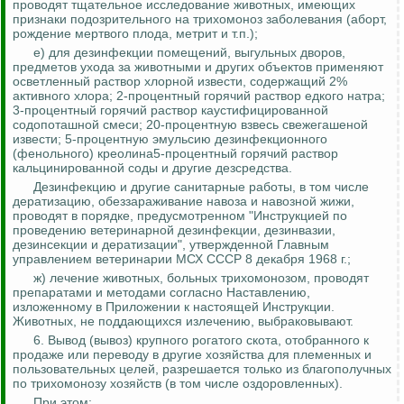
проводят тщательное исследование животных, имеющих
признаки подозрительного на трихомоноз заболевания (аборт,
рождение мертвого плода, метрит и т.п.);
е) для дезинфекции помещений, выгульных дворов,
предметов ухода за животными и других объектов применяют
осветленный раствор хлорной извести, содержащий 2%
активного хлора; 2-процентный горячий раствор едкого натра;
3-процентный горячий раствор
каустифицированной
содопоташной
смеси; 20-процентную взвесь свежегашеной
извести; 5-процентную эмульсию дезинфекционного
(фенольного) креолина5-процентный горячий раствор
кальцинированной соды и другие
дезсредства
.
Дезинфекцию и другие санитарные работы, в том числе
дератизацию, обеззараживание навоза и навозной жижи,
проводят в порядке, предусмотренном "Инструкцией по
проведению ветеринарной дезинфекции,
дезинвазии
,
дезинсекции и дератизации", утвержденной Главным
управлением ветеринарии МСХ СССР 8 декабря 1968 г.;
ж) лечение животных, больных трихомонозом, проводят
препаратами и методами согласно Наставлению,
изложенному в Приложении к настоящей Инструкции.
Животных, не поддающихся излечению, выбраковывают.
6. Вывод (вывоз) крупного рогатого скота, отобранного к
продаже или переводу в другие хозяйства для племенных и
пользовательных
целей, разрешается только из благополучных
по трихомонозу хозяйств (в том числе оздоровленных).
При этом: