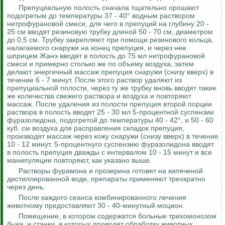
Препуциальную полость сначала тщательно орошают
подогретым до температуры 37 - 40° водным раствором
нитрофурановой
смеси, для чего в препуций на глубину 20 -
25 см вводят резиновую трубку длиной 50 - 70 см, диаметром
до 0,5 см. Трубку закрепляют при помощи резинового кольца,
налагаемого снаружи на конец препуция, и через нее
шприцем
Жанэ
вводят в полость до 75 мл
нитрофурановой
смеси и примерно
столько же по объему воздуха, затем
делают энергичный массаж препуция снаружи (снизу вверх) в
течение 6 - 7 минут. После этого раствор удаляют из
препуциальной полости, через ту же трубку вновь вводят такие
же количества свежего раствора и воздуха и повторяют
массаж.
После удаления из полости препуция второй порции
раствора в полость вводят 25 - 30 мл 5-процентной суспензии
фуразолидона
, подогретой до температуры 40 - 42°, и 50 - 60
куб. см воздуха для расправления складок препуция,
производят массаж через кожу снаружи (снизу вверх) в течение
10 - 12 минут. 5-процентнуго суспензию
фуразолидона
вводят
в полость препуция дважды с интервалом 10 - 15 минут и все
манипуляции
повторяют, как указано выше.
Растворы
фурамона
и
прозерина
готовят на кипяченой
дистиллированной воде, препараты применяют трехкратно
через день.
После каждого сеанса комбинированного лечения
животному предоставляют 30 - 40-минутный моцион.
Помещение, в котором содержатся больные трихомонозом
быки, и станки, в которых проводят обработку животных,