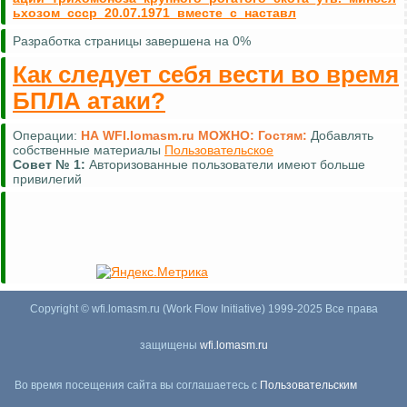
ьхозом_ссср_20.07.1971_вместе_с_наставл
Разработка страницы завершена на 0%
Как следует себя вести во время
БПЛА атаки?
Операции:
НА WFI.lomasm.ru МОЖНО:
Гостям:
Добавлять
собственные материалы
Пользовательское
Совет №
1:
Авторизованные пользователи имеют больше
привилегий
Copyright © wfi.lomasm.ru (Work Flow Initiative) 1999-2025 Все права
защищены
wfi.lomasm.ru
Во время посещения сайта вы соглашаетесь с
Пользовательским