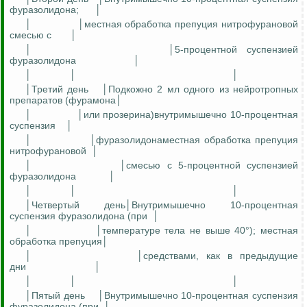
фуразолидона
;
│
│
│местная обработка препуция
нитрофурановой
смесью
с
│
│
│5-процентной суспензией
фуразолидона
│
│
│
│
│Третий день
│Подкожно 2 мл одного из
нейротропных
препаратов (
фурамона
│
│
│или
прозерина
)внутримышечно 10-процентная
суспензия
│
│
│
фуразолидона
местная обработка препуция
нитрофурановой
│
│
│смесью с 5-процентной суспензией
фуразолидона
│
│
│
│
│Четвертый
день│Внутримышечно
10-процентная
суспензия
фуразолидона
(при
│
│
│температуре тела не выше 40°); местная
обработка препуция│
│
│средствами, как в предыдущие
дни
│
│
│
│
│Пятый день
│Внутримышечно 10-процентная суспензия
фуразолидона
(при
│