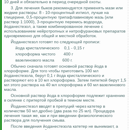
10 дней и обязательно в период очередной охоты.
3.
Для лечения быков рекомендуется применять мази или
жидкие растворы: 8 - 10-процентный ихтиол, лучше на
глицерине, 0,5-процентную
трипафлавиновую
мазь (или
раствор 1:1000), 3-процентную перекись водорода,
йоданестезол
, а также комбинированное лечение с
использованием
нейротропных
и
нитрофурановых
препаратов
одновременно для общей и местной обработок.
Йоданестезол
готовят по следующей прописи:
йода кристаллического
0,1 - 0,15 г
хлороформа чистого
400 г
вазелинового масла
600 г.
Обычно сначала готовят основной раствор йода в
хлороформе. Для того чтобы приготовить 100 мл
йоданестезола
, берут 0,1 г йода кристаллического и
растворяют его в 10 мл хлороформа. Затем пипеткой берут 1,5
мл этого раствора на 40 мл хлороформа и 60 мл вазелинового
масла.
Основной раствор йода в хлороформе подлежит хранению
в склянке с притертой пробкой в темном месте.
Йоданестезол
вводят в препуций через катетер в
количестве 50 мл дробно (два раза по 25 мл). Процедура
лечения такая же, как и при введении физиологического
раствора для получения смыва.
После введения
йоданестезола
катетер не вынимают, а