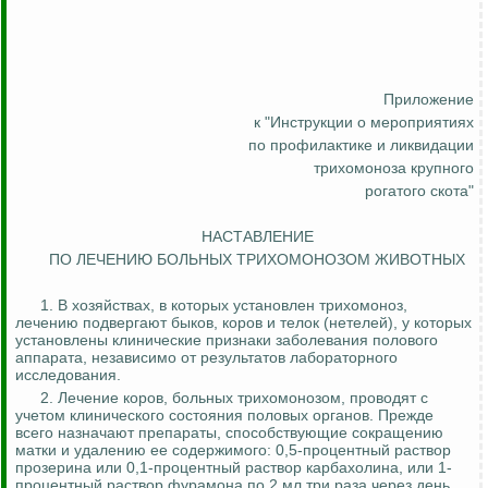
Приложение
к "Инструкции о мероприятиях
по профилактике и ликвидации
трихомоноза крупного
рогатого скота"
НАСТАВЛЕНИЕ
ПО ЛЕЧЕНИЮ БОЛЬНЫХ ТРИХОМОНОЗОМ ЖИВОТНЫХ
1. В хозяйствах, в которых установлен трихомоноз,
лечению подвергают быков, коров и телок (нетелей), у которых
установлены клинические признаки заболевания полового
аппарата, независимо от результатов лабораторного
исследования.
2. Лечение коров, больных трихомонозом, проводят с
учетом клинического состояния половых органов. Прежде
всего
назначают препараты, способствующие сокращению
матки и удалению ее содержимого: 0,5-процентный раствор
прозерина
или 0,1-процентный раствор
карбахолина
, или 1-
процентный раствор
фурамона
по 2 мл три раза через день.