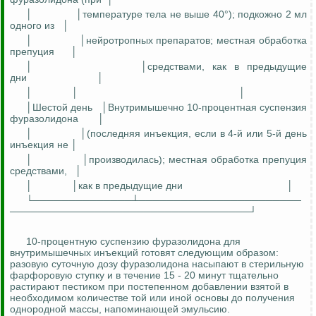
│
│температуре тела не выше 40°); подкожно 2 мл
одного
из
│
│
│
нейротропных
препаратов; местная обработка
препуция
│
│
│средствами, как в предыдущие
дни
│
│
│
│
│Шестой день
│Внутримышечно 10-процентная суспензия
фуразолидона
│
│
│(последняя инъекция, если в 4-й или 5-й день
инъекция не │
│
│производилась); местная обработка препуция
средствами,
│
│
│как в предыдущие дни
│
└──────────────┴───────────────────────
──────────────────────────────────┘
10-процентную суспензию
фуразолидона
для
внутримышечных инъекций готовят следующим образом:
разовую суточную дозу
фуразолидона
насыпают в стерильную
фарфоровую ступку и в течение 15 - 20 минут тщательно
растирают пестиком при постепенном добавлении взятой в
необходимом количестве той или иной основы до получения
однородной массы, напоминающей эмульсию.