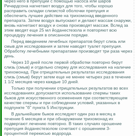
через него в препуций с помощью насоса или шаров
Ричардсона нагнетают воздух для того, чтобы хорошо
расправить складки слизистой оболочки препуция и
обеспечить лучшее действие на трихомонад введенного
препарата. Затем воздух выпускают и делают массаж снаружи,
вновь нагнетают воздух и снова производят массаж. Вслед за
этим вводят еще 25 мл
йоданестезола
и повторяют всю
процедуру лечения в описанном порядке.
Перед введением лечебных препаратов берут слизь или
смыв для исследования и затем наводят туалет препуция.
Обработку лечебными препаратами производят три раза через
день.
Через 10 дней после первой обработки повторно берут
слизь (смыв) и отдельно сперму для исследования на наличие
трихомонад. При отрицательных результатах исследования
слизь (смыв) берут затем еще не менее четырех раз в течение
1 1/2 месяцев через каждые 10 дней.
Только при получении отрицательных результатов во всех
исследованиях допускается использование спермы таких
быков для искусственного осеменения при соответствующем
качестве спермы и при соблюдении условий, указанных в
подпункте "б" пункта 5 Инструкции.
В дальнейшем быков исследуют один раз в месяц в
течение 6 месяцев и при обнаружении трихомонад их
подвергают лечению повторно. В таких случаях орошение
препуция
йоданестезолом
сочетают с орошением 3-
процентной перекисью водорода.