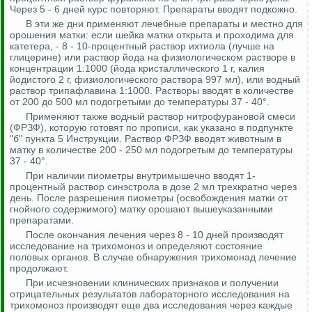
Через 5 - 6 дней курс повторяют. Препараты вводят подкожно.
В эти же дни применяют лечебные препараты и местно для
орошения матки: если шейка матки открыта и проходима для
катетера, - 8 - 10-процентный раствор ихтиола (лучше на
глицерине) или раствор йода на физиологическом растворе в
концентрации 1:1000 (йода кристаллического 1 г, калия
йодистого 2 г, физиологического раствора 997 мл), или водный
раствор
трипафлавина
1:1000.
Растворы вводят в количестве
от 200 до 500
мл
подогретыми до температуры 37 - 40°.
Применяют также водный раствор
нитрофурановой
смеси
(ФРЗФ), которую готовят по прописи, как указано в подпункте
"б" пункта 5 Инструкции. Раствор ФРЗФ вводят животным в
матку в количестве 200 - 250
мл
подогретым до температуры
37 - 40°.
При наличии
пиометры
внутримышечно вводят 1-
процентный раствор
синэстрола
в дозе 2 мл трехкратно через
день. После разрешения
пиометры
(освобождения матки от
гнойного содержимого) матку орошают вышеуказанными
препаратами.
После окончания лечения через 8 - 10 дней производят
исследование на трихомоноз и определяют состояние
половых органов. В случае обнаружения трихомонад лечение
продолжают.
При исчезновении клинических признаков и получении
отрицательных результатов лабораторного исследования на
трихомоноз производят еще два исследования через каждые