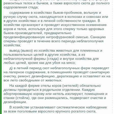
ремонтных телок и бычков, а также взрослого скота до полного
оздоровления стада;
содержание в хозяйствах быков-пробников, вольную и
ручную случку скота, находящегося в колхозах и совхозах или
в других хозяйствах и в личной собственности граждан. В
хозяйстве организуют и проводят искусственное осеменение
коров и телок, используя для этого сперму только здоровых
быков-производителей, предварительно
продезинфицированную
нитрофурановой
смесью. Санацию
спермы проводят в течение всего периода неблагополучия
хозяйства;
вывод (вывоз) из хозяйства животных для племенных и
пользовательных
целей в другие хозяйства, а из
неблагополучной фермы (стада) и внутри хозяйства для
любых целей, кроме как для убоя на мясо;
д) в летний период скот неблагополучных ферм переводят
на лагерное содержание, в помещениях проводят санитарную
очистку, ремонт, дезинфекцию, дератизацию и оставляют их на
все лето свободными от животных.
На каждой ферме отелы коров (нетелей) обязательно
должны проводиться в родильном отделении. Каждую
абортировавшую корову или нетель изолируют, помещение и
станки (стойла), где они размещались, подвергают очистке и
дезинфекции.
В хозяйстве устанавливают систематическое наблюдение
за всем поголовьем взрослого крупного рогатого скота,