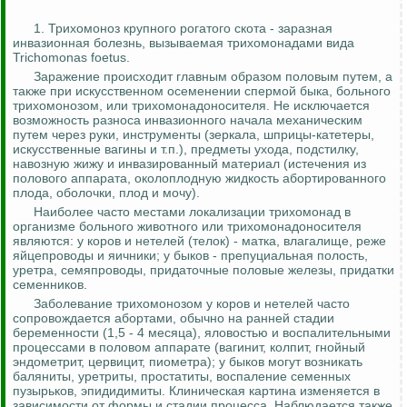
1. Трихомоноз крупного рогатого скота - заразная
инвазионная болезнь, вызываемая трихомонадами вида
Trichomonas
foetus
.
Заражение происходит главным образом половым путем, а
также при искусственном осеменении спермой быка, больного
трихомонозом, или
трихомонадоносителя
. Не исключается
возможность разноса инвазионного начала механическим
путем через руки, инструменты (зеркала, шприцы-катетеры,
искусственные
вагины
и т.п.), предметы ухода, подстилку,
навозную жижу и
инвазированный
материал (истечения из
полового аппарата, околоплодную жидкость абортированного
плода, оболочки, плод и мочу).
Наиболее часто местами локализации трихомонад в
организме больного животного или
трихомонадоносителя
являются: у коров и нетелей (телок) - матка, влагалище, реже
яйцепроводы
и яичники; у быков - препуциальная полость,
уретра, семяпроводы, придаточные половые железы, придатки
семенников.
Заболевание трихомонозом у коров и нетелей часто
сопровождается абортами, обычно на ранней стадии
беременности (1,5 - 4 месяца), яловостью и воспалительными
процессами в половом аппарате (вагинит,
колпит
, гнойный
эндометрит, цервицит,
пиометра
); у быков могут возникать
баляниты
, уретриты, простатиты, воспаление семенных
пузырьков, эпидидимиты. Клиническая картина изменяется в
зависимости от формы и стадии процесса. Наблюдается также