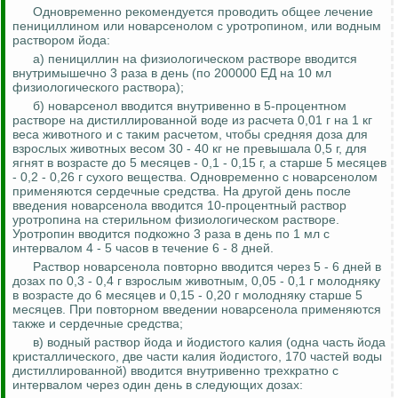
Одновременно рекомендуется проводить общее лечение
пенициллином или
новарсенолом
с уротропином, или водным
раствором йода:
а) пенициллин на физиологическом растворе вводится
внутримышечно 3 раза в день (по 200000
ЕД
на 10 мл
физиологического раствора);
б)
новарсенол
вводится внутривенно в 5-процентном
растворе на дистиллированной воде из расчета 0,01 г на 1 кг
веса животного и с таким расчетом, чтобы средняя доза для
взрослых животных весом 30 - 40 кг не превышала 0,5 г, для
ягнят в возрасте до 5 месяцев - 0,1 - 0,15 г, а старше 5 месяцев
- 0,2 - 0,26 г сухого вещества.
Одновременно с
новарсенолом
применяются сердечные средства. На другой день после
введения
новарсенола
вводится 10-процентный раствор
уротропина на стерильном физиологическом растворе.
Уротропин вводится подкожно 3 раза в день по 1 мл с
интервалом 4 - 5 часов в течение 6 - 8 дней.
Раствор
новарсенола
повторно вводится через 5 - 6 дней в
дозах по 0,3 - 0,4 г взрослым животным, 0,05 - 0,1 г молодняку
в возрасте до 6 месяцев и 0,15 - 0,20 г молодняку старше 5
месяцев. При повторном введении
новарсенола
применяются
также и сердечные средства;
в) водный раствор йода и йодистого калия (одна часть йода
кристаллического, две части калия йодистого, 170 частей воды
дистиллированной) вводится внутривенно трехкратно с
интервалом через один день в следующих дозах: