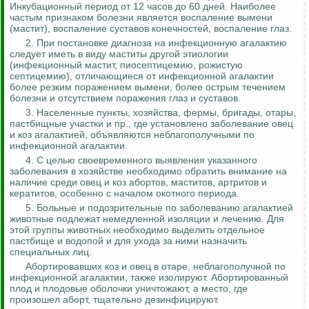
Инкубационный период от 12 часов до 60 дней. Наиболее
частым признаком болезни является воспаление вымени
(мастит), воспаление суставов конечностей, воспаление глаз.
2.
При постановке диагноза на инфекционную
агалактию
следует иметь в виду маститы другой этиологии
(инфекционный мастит,
пиосептицемию
, рожистую
септицемию), отличающиеся от инфекционной
агалактии
более резким поражением вымени, более острым течением
болезни и отсутствием поражения глаз и суставов.
3. Населенные пункты, хозяйства, фермы, бригады, отары,
пастбищные участки и пр., где установлено заболевание овец
и коз
агалактией
, объявляются неблагополучными
по
инфекционной
агалактии
.
4. С целью своевременного выявления указанного
заболевания в хозяйстве необходимо обратить внимание на
наличие среди овец и коз абортов, маститов, артритов и
кератитов, особенно с началом
окотного
периода.
5. Больные и подозрительные по заболеванию
агалактией
животные подлежат немедленной изоляции и лечению. Для
этой группы животных необходимо выделить отдельное
пастбище и водопой и для ухода за ними назначить
специальных лиц.
Абортировавших коз и овец в отаре, неблагополучной
по
инфекционной
агалактии
, также изолируют. Абортированный
плод и плодовые оболочки уничтожают, а место, где
произошел аборт, тщательно дезинфицируют.