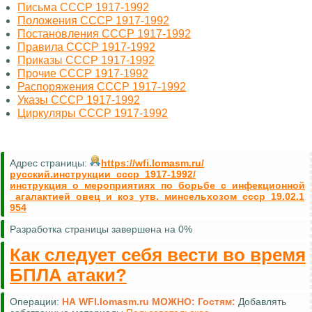
Письма СССР 1917-1992
Положения СССР 1917-1992
Постановления СССР 1917-1992
Правила СССР 1917-1992
Приказы СССР 1917-1992
Прочие СССР 1917-1992
Распоряжения СССР 1917-1992
Указы СССР 1917-1992
Циркуляры СССР 1917-1992
Адрес страницы:
https://wfi.lomasm.ru/
русский.инструкции_ссср_1917-1992/
инструкция_о_мероприятиях_по_борьбе_с_инфекционной
_агалактией_овец_и_коз_утв._минсельхозом_ссср_19.02.1
954
Разработка страницы завершена на 0%
Как следует себя вести во время
БПЛА атаки?
Операции:
НА WFI.lomasm.ru МОЖНО:
Гостям:
Добавлять