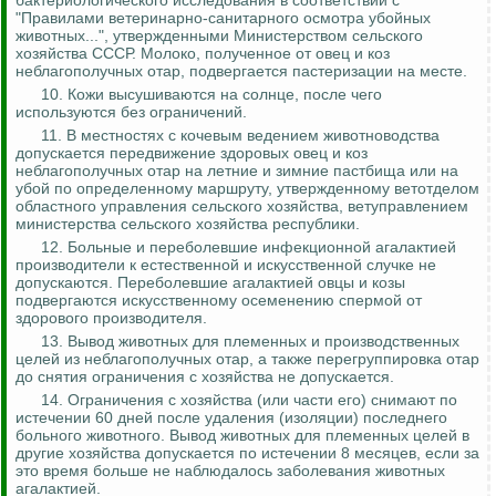
бактериологического исследования в соответствии с
"Правилами ветеринарно-санитарного осмотра убойных
животных...", утвержденными Министерством сельского
хозяйства СССР. Молоко, полученное от овец и коз
неблагополучных отар, подвергается пастеризации на месте.
10. Кожи высушиваются на солнце, после чего
используются без ограничений.
11. В местностях с кочевым ведением животноводства
допускается передвижение здоровых овец и коз
неблагополучных отар на летние и зимние пастбища или на
убой по определенному маршруту, утвержденному
ветотделом
областного управления сельского хозяйства,
ветуправлением
министерства сельского хозяйства республики.
12.
Больные и переболевшие инфекционной
агалактией
производители к естественной и искусственной случке не
допускаются.
Переболевшие
агалактией
овцы и козы
подвергаются искусственному осеменению спермой от
здорового производителя.
13. Вывод животных для племенных и производственных
целей из неблагополучных отар, а также перегруппировка отар
до снятия ограничения с хозяйства не допускается.
14. Ограничения с хозяйства (или части его) снимают по
истечении 60 дней после удаления (изоляции) последнего
больного животного. Вывод животных для племенных целей в
другие хозяйства допускается по истечении 8 месяцев, если за
это время больше не наблюдалось заболевания животных
агалактией
.