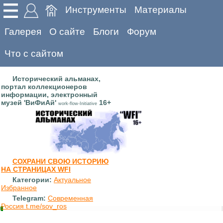
Инструменты
Материалы
Галерея
О сайте
Блоги
Форум
Что с сайтом
Исторический альманах,
портал коллекционеров
информации, электронный
музей 'ВиФиАй'
16+
work-flow-Initiative
СОХРАНИ СВОЮ ИСТОРИЮ
НА СТРАНИЦАХ WFI
Категории:
Актуальное
Избранное
Telegram:
Современная
Россия t.me/sov_ros