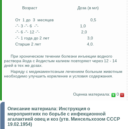
Возраст
Доза (в мл)
От
1 до
3
месяцев
0,5
-"- 3 -"- 6
-"-
1,0
-"- 6 -"- 12 -"-
2,0
-"- 1 года до 2 лет
3,0
Старше 2 лет
4,0.
При хроническом течении болезни инъекции водного
раствора йода с йодистым калием повторяют через 12 - 14
дней в тех же дозах.
Наряду с медикаментозным лечением больным животным
необходимо улучшить кормление и условия содержания.
Оценка материала:
0
Описание материала:
Инструкция о
мероприятиях по борьбе с инфекционной
агалактией овец и коз (утв. Минсельхозом СССР
19.02.1954)