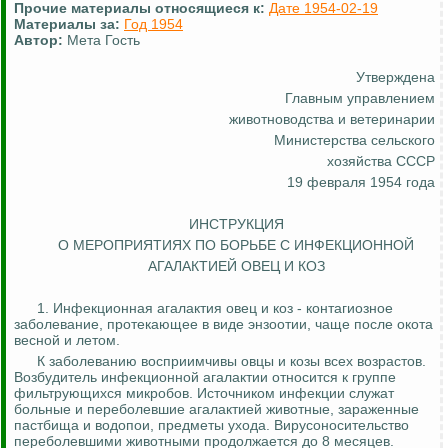
Прочие материалы относящиеся к:
Дате 1954-02-19
Материалы за:
Год 1954
Автор:
Мета Гость
Утверждена
Главным управлением
животноводства и ветеринарии
Министерства сельского
хозяйства СССР
19 февраля 1954 года
ИНСТРУКЦИЯ
О МЕРОПРИЯТИЯХ ПО БОРЬБЕ
С
ИНФЕКЦИОННОЙ
АГАЛАКТИЕЙ ОВЕЦ И КОЗ
1.
Инфекционная
агалактия
овец и коз - контагиозное
заболевание, протекающее в виде энзоотии, чаще после окота
весной и летом.
К заболеванию восприимчивы овцы и козы всех возрастов.
Возбудитель инфекционной
агалактии
относится к группе
фильтрующихся микробов.
Источником инфекции служат
больные и переболевшие
агалактией
животные, зараженные
пастбища и водопои, предметы ухода.
Вирусоносительство
переболевшими животными продолжается до 8 месяцев.