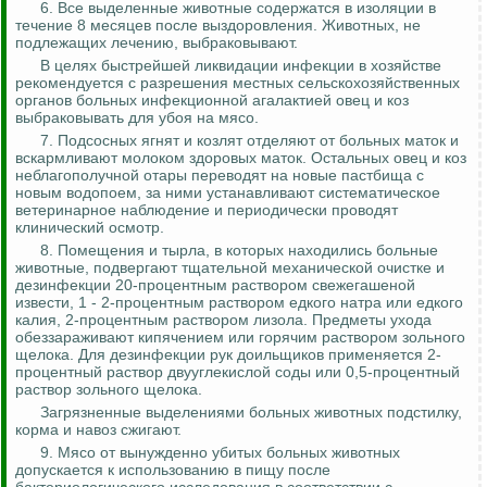
6. Все выделенные животные содержатся в изоляции в
течение 8 месяцев после выздоровления. Животных, не
подлежащих лечению, выбраковывают.
В целях быстрейшей ликвидации инфекции в хозяйстве
рекомендуется с разрешения местных сельскохозяйственных
органов больных инфекционной
агалактией
овец и коз
выбраковывать для убоя на мясо.
7. Подсосных ягнят и козлят отделяют от больных маток и
вскармливают молоком здоровых маток. Остальных овец и коз
неблагополучной отары переводят на новые пастбища с
новым водопоем, за ними устанавливают систематическое
ветеринарное наблюдение и периодически проводят
клинический осмотр.
8. Помещения и тырла, в которых находились больные
животные, подвергают тщательной механической
очистке
и
дезинфекции 20-процентным раствором свежегашеной
извести, 1 - 2-процентным раствором едкого натра или едкого
калия, 2-процентным раствором лизола. Предметы ухода
обеззараживают кипячением или горячим раствором зольного
щелока. Для дезинфекции рук доильщиков применяется 2-
процентный раствор двууглекислой соды или 0,5-процентный
раствор зольного щелока.
Загрязненные выделениями больных животных подстилку,
корма и навоз сжигают.
9. Мясо от вынужденно убитых больных животных
допускается к использованию в пищу после