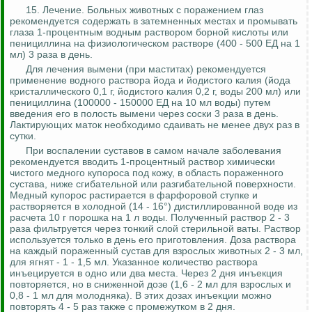
15. Лечение. Больных животных с поражением глаз
рекомендуется содержать в затемненных местах и промывать
глаза 1-процентным водным раствором борной кислоты или
пенициллина на физиологическом растворе (400 - 500
ЕД
на 1
мл) 3 раза в день.
Для лечения вымени (при маститах) рекомендуется
применение водного раствора йода и йодистого калия (йода
кристаллического 0,1 г, йодистого калия 0,2 г, воды 200 мл) или
пенициллина (100000 - 150000
ЕД
на 10 мл воды) путем
введения его в полость вымени через соски 3 раза в день.
Лактирующих
маток необходимо сдаивать не менее двух раз в
сутки.
При воспалении суставов в самом начале заболевания
рекомендуется вводить 1-процентный раствор химически
чистого медного купороса под кожу, в область пораженного
сустава, ниже
сгибательной
или разгибательной поверхности.
Медный купорос растирается в фарфоровой ступке и
растворяется в холодной (14 - 16°) дистиллированной воде из
расчета 10 г порошка на 1 л воды. Полученный раствор 2 - 3
раза фильтруется через тонкий слой стерильной ваты. Раствор
используется только в день его приготовления. Доза раствора
на каждый пораженный сустав для взрослых животных 2 - 3 мл,
для ягнят - 1 - 1,5 мл. Указанное количество раствора
инъецируется в одно или два места. Через 2 дня инъекция
повторяется, но в сниженной дозе (1,6 - 2 мл для взрослых и
0,8 - 1 мл для молодняка). В этих дозах инъекции можно
повторять 4 - 5 раз также с промежутком в 2 дня.