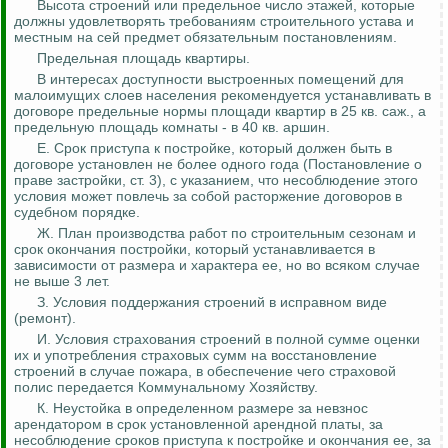
Высота строений или предельное число этажей, которые
должны удовлетворять требованиям строительного устава и
местным на сей предмет обязательным постановлениям.
Предельная площадь квартиры.
В интересах доступности выстроенных помещений для
малоимущих слоев населения рекомендуется устанавливать в
договоре предельные нормы площади квартир в 25 кв. саж
.,
а
предельную площадь комнаты - в 40 кв. аршин.
Е. Срок приступа к постройке, который должен быть в
договоре установлен не более одного года (Постановление о
праве застройки, ст. 3), с указанием, что несоблюдение этого
условия может повлечь за собой расторжение договоров в
судебном порядке.
Ж. План производства работ по строительным сезонам и
срок окончания постройки, который устанавливается в
зависимости от размера и характера ее,
но
во всяком случае
не выше 3 лет.
З. Условия поддержания строений в исправном виде
(ремонт).
И. Условия страхования строений в полной сумме оценки
их и употребления страховых сумм на восстановление
строений в случае пожара, в обеспечение чего страховой
полис передается Коммунальному Хозяйству.
К. Неустойка в определенном размере за невзнос
арендатором в срок установленной арендной платы, за
несоблюдение сроков приступа к постройке и окончания ее, за