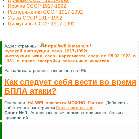
Приказы СССР 1917-1992
Прочие СССР 1917-1992
Распоряжения СССР 1917-1992
Указы СССР 1917-1992
Циркуляры СССР 1917-1992
Адрес страницы:
https://wfi.lomasm.ru/
русский.инструкции_ссср_1917-1992/
инструкция_нквд_ссср._наркомюста_ссср_от_05.02.1923_n
_381_о_праве_застройки_земельных_участков
Разработка страницы завершена на 0%
Как следует себя вести во время
БПЛА атаки?
Операции:
НА WFI.lomasm.ru МОЖНО:
Гостям:
Добавлять
собственные материалы
Пользовательское
Совет №
1:
Авторизованные пользователи имеют больше
привилегий