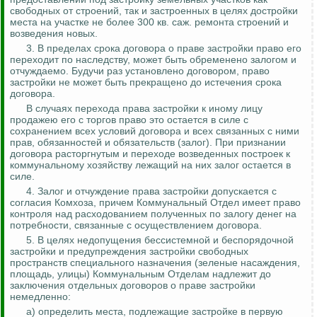
свободных от строений, так и застроенных в целях достройки
места на участке не более 300 кв. саж
.
р
емонта строений и
возведения новых.
3. В пределах срока договора о праве застройки право его
переходит по наследству, может быть обременено залогом и
отчуждаемо. Будучи раз установлено договором, право
застройки не может быть прекращено до истечения срока
договора.
В случаях перехода права застройки к иному лицу
продажею его с торгов право это остается в силе с
сохранением всех условий договора и всех связанных с ними
прав, обязанностей и обязательств (залог). При признании
договора расторгнутым и переходе возведенных построек к
коммунальному хозяйству лежащий на них залог остается в
силе.
4. Залог и отчуждение права застройки допускается с
согласия
Комхоза
, причем Коммунальный Отдел имеет право
контроля над расходованием полученных по залогу денег на
потребности, связанные с осуществлением договора.
5. В целях недопущения бессистемной и беспорядочной
застройки и предупреждения застройки свободных
простран
ств сп
ециального назначения (зеленые насаждения,
площадь, улицы) Коммунальным Отделам надлежит до
заключения отдельных договоров о праве застройки
немедленно:
а) определить места, подлежащие застройке в первую