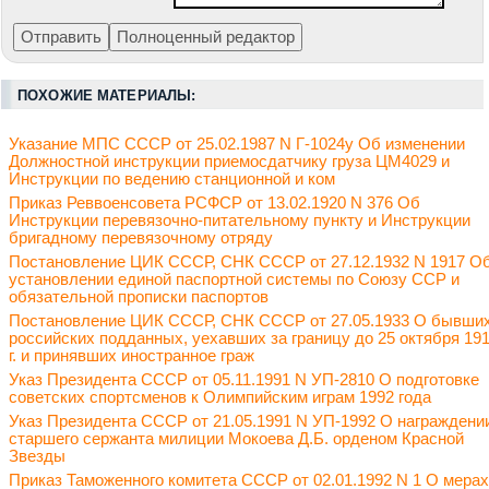
ПОХОЖИЕ МАТЕРИАЛЫ:
Указание МПС СССР от 25.02.1987 N Г-1024у Об изменении
Должностной инструкции приемосдатчику груза ЦМ4029 и
Инструкции по ведению станционной и ком
Приказ Реввоенсовета РСФСР от 13.02.1920 N 376 Об
Инструкции перевязочно-питательному пункту и Инструкции
бригадному перевязочному отряду
Постановление ЦИК СССР, СНК СССР от 27.12.1932 N 1917 О
установлении единой паспортной системы по Союзу ССР и
обязательной прописки паспортов
Постановление ЦИК СССР, СНК СССР от 27.05.1933 О бывши
российских подданных, уехавших за границу до 25 октября 19
г. и принявших иностранное граж
Указ Президента СССР от 05.11.1991 N УП-2810 О подготовке
советских спортсменов к Олимпийским играм 1992 года
Указ Президента СССР от 21.05.1991 N УП-1992 О награждени
старшего сержанта милиции Мокоева Д.Б. орденом Красной
Звезды
Приказ Таможенного комитета СССР от 02.01.1992 N 1 О мерах