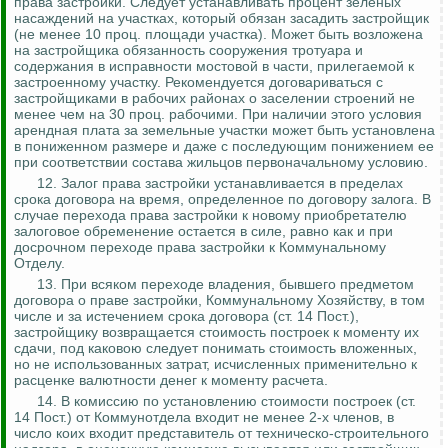
права застройки. Следует устанавливать процент зеленых
насаждений на участках, который обязан засадить застройщик
(не менее 10 проц. площади участка). Может быть возложена
на застройщика обязанность сооружения тротуара и
содержания в исправности мостовой в части,
прилегаемой
к
застроенному участку. Рекомендуется договариваться с
застройщиками в рабочих районах о заселении строений не
менее чем на 30 проц. рабочими. При наличии этого условия
арендная плата за земельные участки может быть установлена
в пониженном размере и даже с последующим понижением ее
при соответствии состава жильцов первоначальному условию.
12. Залог права застройки устанавливается в пределах
срока договора на время, определенное по договору залога. В
случае перехода права застройки к новому приобретателю
залоговое обременение остается в силе, равно как и при
досрочном переходе права застройки к Коммунальному
Отделу.
13. При всяком переходе владения, бывшего предметом
договора о праве застройки, Коммунальному Хозяйству, в том
числе и за истечением срока договора (ст. 14 Пост.),
застройщику возвращается стоимость построек к моменту их
сдачи, под каковою следует понимать стоимость вложенных,
но не использованных затрат, исчисленных применительно к
расценке
валютности
денег к моменту расчета.
14. В комиссию по установлению стоимости построек (ст.
14 Пост.) от
Коммунотдела
входит не менее 2-х членов, в
число коих входит представитель от техническо-строительного