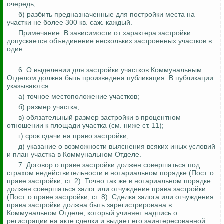
очередь;
б) разбить предназначенные для постройки места на
участки не более 300 кв. саж
.
к
аждый.
Примечание. В зависимости от характера застройки
допускается объединение нескольких застроенных участков в
один.
6. О выделении для застройки участков Коммунальным
Отделом должна быть произведена публикация. В публикации
указываются:
а) точное местоположение участков;
б) размер участка;
в) обязательный размер застройки в процентном
отношении к площади участка (см. ниже ст. 11);
г) срок сдачи на право застройки;
д) указание о возможности выяснения всяких иных условий
и план участка в Коммунальном Отделе.
7. Договор о праве застройки должен совершаться под
страхом недействительности в нотариальном порядке (Пост
.
о
праве застройки, ст. 2). Точно так же в нотариальном порядке
должен совершаться залог или отчуждение права застройки
(Пост
.
о
праве застройки, ст. 8). Сделка залога или отчуждения
права застройки должна быть зарегистрирована в
Коммунальном Отделе, который учиняет надпись о
регистрации на акте сделки и выдает его заинтересованной