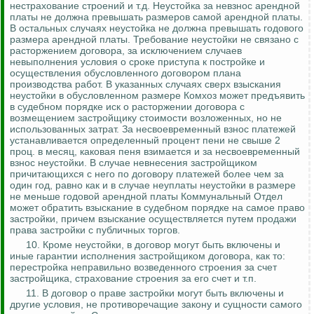
нестрахование
строений и т.д. Неустойка за невзнос арендной
платы не должна превышать размеров самой арендной платы.
В остальных случаях неустойка не должна превышать годового
размера арендной платы. Требование неустойки не связано с
расторжением договора, за исключением случаев
невыполнения условия о сроке приступа к постройке и
осуществления обусловленного договором плана
производства работ. В указанных случаях сверх взыскания
неустойки в обусловленном размере
Комхоз
может предъявить
в судебном порядке иск о расторжении договора с
возмещением застройщику стоимости возложенных, но не
использованных затрат. За несвоевременный взнос платежей
устанавливается определенный процент пени не свыше 2
проц. в месяц, каковая пеня взимается и за несвоевременный
взнос неустойки.
В случае невнесения застройщиком
причитающихся с него по договору платежей более чем за
один год, равно как и в случае неуплаты неустойки в размере
не меньше годовой арендной платы Коммунальный Отдел
может обратить взыскание в судебном порядке на самое право
застройки, причем взыскание осуществляется путем продажи
права застройки с публичных торгов.
10. Кроме неустойки, в договор могут быть включены и
иные гарантии исполнения застройщиком договора, как то:
перестройка неправильно возведенного строения за счет
застройщика, страхование строения за его счет и т.п.
11. В договор о праве застройки могут быть включены и
другие условия, не противоречащие закону и сущности самого